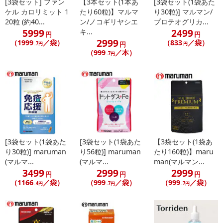
[3袋セット] ファン
【3本セット(1本あ
[3袋セット(1袋あた
ケル カロリミット 1
たり60粒)】マルマ
り30粒)] マルマン/
20粒 (約40...
ン/ノコギリヤシエ
プロテオグリカ...
5999
2499
キ...
円
円
2999
（1999
／袋）
（833
／袋）
円
.7円
円
（999
／本）
.7円
【音波振動歯ブラシ プロソニックMAX DH220BL】
■手磨きにない爽快感！
■電池式最強クラスの40,000ストローク
■充電式のようなパワーを持ちながら、頻繫な充電の手間や充電器の
置き場所の問題も不要
■40,000ストロークの音波振動を誇るプロソニックMAXでしっかり
とした歯のケアをサポートします。
■超極細毛で歯周ポケットまで届く
[3袋セット(1袋あた
[3袋セット(1袋あた
【3袋セット(1袋あ
■水洗い可能な防水仕様 IPX7防水設計
り30粒)] maruman
り56粒)] maruman
たり160粒)】maru
(マルマ...
(マルマ...
man(マルマン...
3499
2999
2999
【仕様】
円
円
円
（1166
／袋）
（999
／袋）
（999
／袋）
.4円
.7円
.7円
・ブラシストローク回数：約40,000回／分 ※電池新品時
・超極細毛ブラシ
・乾電池式(単4×2本) ※別途お求めください