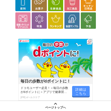
休業日
■
その他共通および商品カテゴリー別注意事項（※必ずご確認くだ
さい）
こちらの情報は
2026-07-09 14:13:35.0
での情報となります。
毎日の歩数がdポイントに！
ドコモユーザー必見！＜毎日の歩数
詳細は
がdポイントに＞アプリで健康習慣
こちら
が楽しく続く
[PR] dヘルスケア
ページトップへ