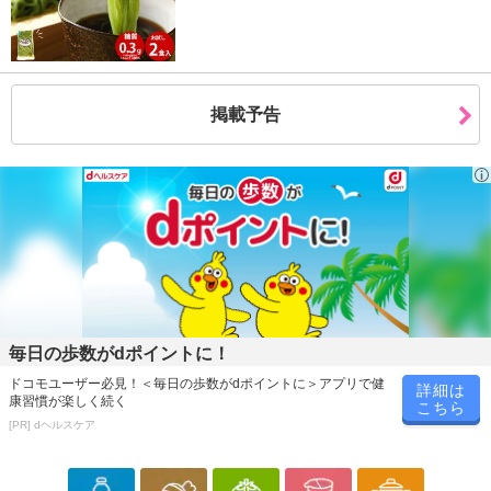
※発送予定日は前後する場合がございます。また商品によって発送
日が異なります。
※dショッピングサンプル百貨店よりお届けする商品は、ご利用いた
だいた後のご感想をいただくことを目的としており、転売等は固く
掲載予告
禁じます。
転売等、目的以外での利用が確認された場合は、サービス利用を停
止させていただきます。
【配送伝票番号について】
※こちらの商品については商品の発送完了後、
配送伝票番号がマイページに表示されない場合もございます。予
めご了承ください。
発送日カレンダー
毎日の歩数がdポイントに！
ドコモユーザー必見！＜毎日の歩数がdポイントに＞アプリで健
詳細は
康習慣が楽しく続く
こちら
[PR] dヘルスケア