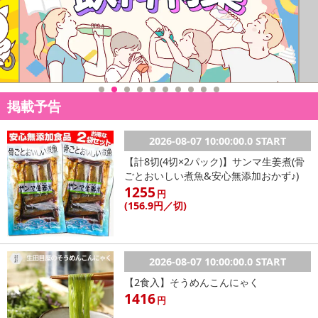
参考の掲載画像や画像内のバーコードなど、お届け商品と多少異な
る場合がございます。
また、[新たな加工食品の原料原産地表示制度]の経過措置期間の終
了により、商品詳細内に記載の原産国・原材料の表記が旧表記の場
合がございます。
あらかじめご了承いただいた上でお申込みください。なお、本理由
掲載予告
によるお申込み後のキャンセル・返品交換は対応いたしかねます。
2026-08-07 10:00:00.0 START
【お支払いについて】
【計8切(4切×2パック)】サンマ生姜煮(骨
※お支払い方法は、電話料金合算払い、クレジットカード払い、dポ
ごとおいしい煮魚&安心無添加おかず♪)
イントがご利用いただけます。
1255
円
(156
.9円
／切)
【発送・お届け・商品について】
※お申込み頂きました商品の同梱、お届けの日時指定はいたしかね
ます。
※お客様のご都合でお受取りいただけない場合、商品の再発送や返
2026-08-07 10:00:00.0 START
金はいたしかねます。
【2食入】そうめんこんにゃく
また、お届け日時のご指定は、お受けできません。宅配業者からの
1416
円
不在票にてご対応ください。