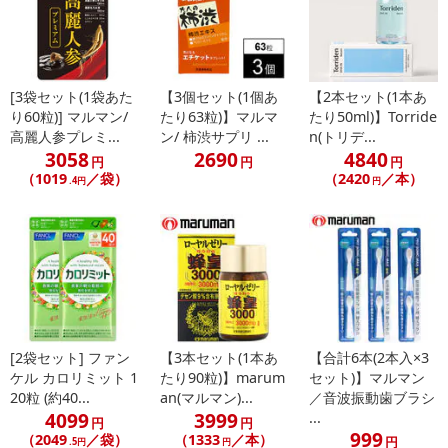
・本体材質：ABS樹脂
・毛の材質：飽和ポリエステル樹脂
・耐熱温度：60度
・毛の硬さ：やわらかめ
[3袋セット(1袋あた
【3個セット(1個あ
【2本セット(1本あ
・防水：日常生活防水
り60粒)] マルマン/
たり63粒)】マルマ
たり50ml)】Torride
・使用電池：単4型乾電池2本
高麗人参プレミ...
ン/ 柿渋サプリ ...
n(トリデ...
・電池寿命：約90日(アルカリ電池使用、1日2回使用、毎回2分の場
3058
2690
4840
円
円
円
合)
（1019
／袋）
（2420
／本）
.4円
円
※電池寿命はあくまで目安であり、使用期間を保証するものではあ
りません。
※パッケージは変更する場合がございます。
【プロソニックMAX専用替えブラシDK012 超極細毛】
■歯周ポケットに入り音波振動で歯垢をかき出す！
■歯と歯茎の隙間も磨きやすい！
[2袋セット] ファン
【3本セット(1本あ
【合計6本(2本入×3
■ブラシの取り替えが簡単！
ケル カロリミット 1
たり90粒)】marum
セット)】マルマン
20粒 (約40...
an(マルマン)...
／音波振動歯ブラシ
【詳細】
4099
3999
...
円
円
・対応：プロソニックMAXDH220BL専用
999
（2049
／袋）
（1333
／本）
円
.5円
円