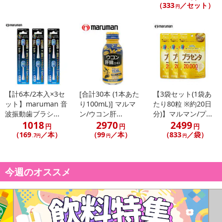
・形状：超極細毛
（333
／セット）
円
・耐熱温度：60度
・毛の硬さ：やわらかめ
・商品カラー：歯ブラシ本体：ブルー
・商品サイズ：
.本体長さ：約22cm
替えブラシ：ヘッド部分：約幅/0.6cm×長さ/2.0cm
【計6本/2本入×3セ
[合計30本 (1本あた
【3袋セット(1袋あ
ット】maruman 音
り100mL)] マルマ
たり80粒 ※約20日
注意事項
波振動歯ブラシ...
ン/ウコン肝...
分)】マルマン/プ...
1018
2970
2499
円
円
円
【賞味・消費期限のある商品について】
（169
／本）
（99
／本）
（833
／袋）
.7円
円
円
商品到着時点でのお日持ち期間は、配送日数などにより異なります
のでご了承ください。
今週のオススメ
【キャンセルについて】
※お申込み後のキャンセルはお受けできません。
記載されている内容を必ずご確認いただき、お届けする商品セット
にご納得いただきましたうえでお申し込みください。
※パッケージ変更や商品リニューアル（成分など含む）等により、