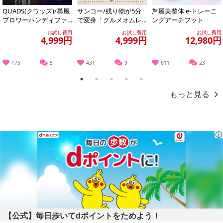
QUADS(クワッズ)/暴風
サンコー/残り物が5分
芦屋美整体 e-トレーニ
ブロワーハンディファ
で変身「グルメオムレ
ングアーチフット
ン「デビルファン」(10
ツメーカー」/MEAMKL
お試し費用
お試し費用
お試し費用
0段階+...
SWH
4,999円
4,999円
12,980円
175
5
431
9
611
23
1
2
3
4
5
もっと見る
【公式】毎日歩いてdポイントをためよう！