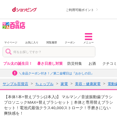
ご利用可能ポイント
マイページ
お気に入り
閲覧履歴
クーポン
メニュー
プル太の誕生日！
暑さ日差し対策
防災特集
お酒
クチコミ
＼全品クーポン付き！／第二金曜日は『おかしの日』
サンプル百貨店
ちょっプル
家電
美容・健康家電
電動
【本体1本+替えブラシ(2本入)】 マルマン／音波振動歯ブラシ
プロソニックMAX+替えブラシセット | 本体と専用替えブラシ
セット！電池式最強クラス40,000ストローク！手磨きにない
爽快感を！