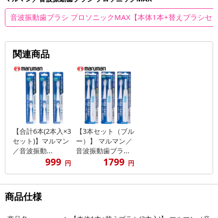
音波振動歯ブラシ プロソニックMAX【本体1本+替えブラシセ
関連商品
【合計6本(2本入×3
【3本セット（ブル
セット)】マルマン
ー）】 マルマン／
／音波振動...
音波振動歯ブラ...
999
1799
円
円
商品仕様