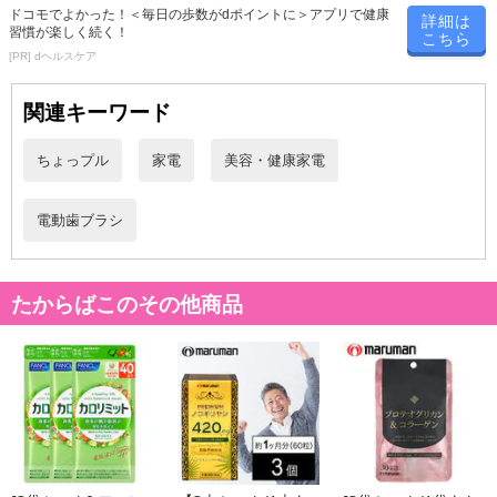
ドコモでよかった！＜毎日の歩数がdポイントに＞アプリで健康
詳細は
習慣が楽しく続く！
こちら
[PR] dヘルスケア
関連キーワード
ちょっプル
家電
美容・健康家電
電動歯ブラシ
たからばこのその他商品