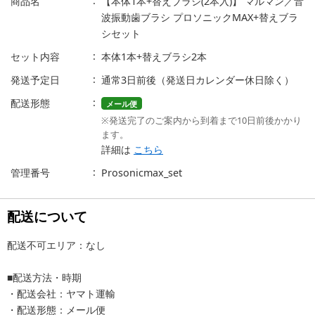
商品名
【本体1本+替えブラシ(2本入)】 マルマン／音
波振動歯ブラシ プロソニックMAX+替えブラ
シセット
セット内容
本体1本+替えブラシ2本
発送予定日
通常3日前後（発送日カレンダー休日除く）
配送形態
メール便
※発送完了のご案内から到着まで10日前後かかり
ます。
詳細は
こちら
管理番号
Prosonicmax_set
配送について
配送不可エリア：なし
■配送方法・時期
・配送会社：ヤマト運輸
・配送形態：メール便