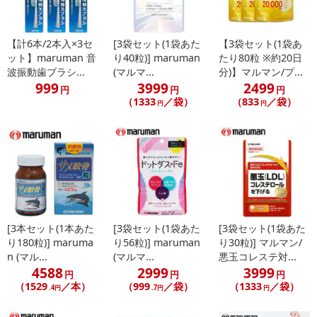
・毛の材質：飽和ポリエステル樹脂
・耐熱温度：60度
【計6本/2本入×3セ
[3袋セット(1袋あた
【3袋セット(1袋あ
・毛の硬さ：やわらかめ
ット】maruman 音
り40粒)] maruman
たり80粒 ※約20日
・防水：日常生活防水
波振動歯ブラシ...
(マルマ...
分)】マルマン/プ...
・使用電池：単4型乾電池2本
999
3999
2499
円
円
円
・電池寿命：約90日(アルカリ電池使用、1日2回使用、毎回2分の場
（1333
／袋）
（833
／袋）
円
円
合)
※電池寿命はあくまで目安であり、使用期間を保証するものではあ
りません。
※パッケージは変更する場合がございます。
適合替えブラシ
■プロソニックMAX専用替えブラシDK012 超極細毛
※他マルマン音波振動歯ブラシの替えブラシは適合しておりません
[3本セット(1本あた
[3袋セット(1袋あた
[3袋セット(1袋あた
んのでご注意願います。
り180粒)] maruma
り56粒)] maruman
り30粒)] マルマン/
n (マル...
(マルマ...
悪玉コレステ対...
4588
2999
3999
・商品カラー：ブルー
円
円
円
（1529
／本）
（999
／袋）
（1333
／袋）
・商品サイズ：.本体長さ：約22cm
.4円
.7円
円