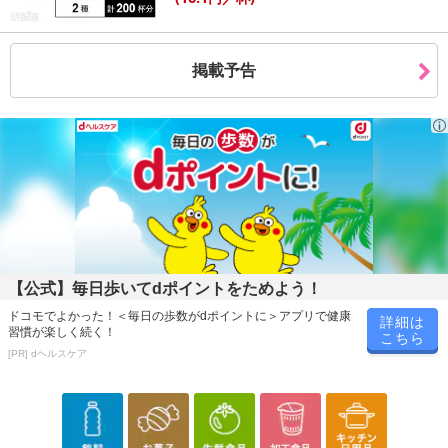
※こちらの商品については商品の発送完了後、
配送伝票番号がマイページに表示されない場合もございます。予
めご了承ください。
掲載予告
発送日カレンダー
【公式】毎日歩いてdポイントをためよう！
ドコモでよかった！＜毎日の歩数がdポイントに＞アプリで健康
詳細は
習慣が楽しく続く！
こちら
休業日
[PR] dヘルスケア
■
その他共通および商品カテゴリー別注意事項（※必ずご確認くだ
さい）