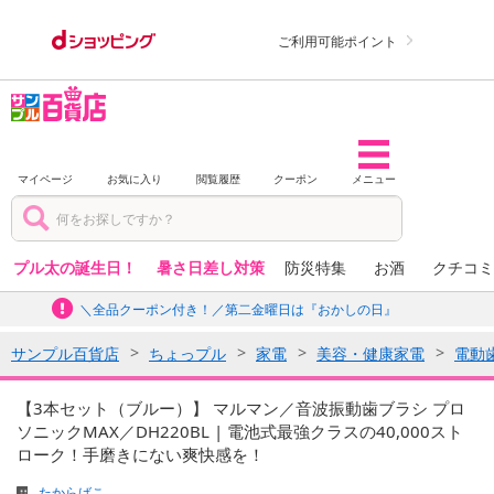
ご利用可能ポイント
マイページ
お気に入り
閲覧履歴
クーポン
メニュー
プル太の誕生日！
暑さ日差し対策
防災特集
お酒
クチコミ
＼全品クーポン付き！／第二金曜日は『おかしの日』
サンプル百貨店
ちょっプル
家電
美容・健康家電
電動
【3本セット（ブルー）】 マルマン／音波振動歯ブラシ プロ
ソニックMAX／DH220BL | 電池式最強クラスの40,000スト
ローク！手磨きにない爽快感を！
たからばこ