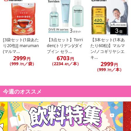
注意事項
【賞味・消費期限のある商品について】
商品到着時点でのお日持ち期間は、配送日数などにより異なります
のでご了承ください。
[3袋セット(1袋あた
【3点セット】Torri
【3本セット(1本あ
【キャンセルについて】
り20包)] maruman
den(トリデン)/ダイ
たり60粒)】マルマ
※お申込み後のキャンセルはお受けできません。
(マルマ...
ブイン セラ...
ン/ノコギリヤシエ
2999
6703
キ...
記載されている内容を必ずご確認いただき、お届けする商品セット
円
円
2999
（999
／袋）
（2234
／本）
にご納得いただきましたうえでお申し込みください。
円
.7円
.4円
（999
／本）
.7円
※パッケージ変更や商品リニューアル(成分など含む)等により、参考
の掲載画像や画像内のバーコードなど、お届け商品と多少異なる場
合がございます。
今週のオススメ
また、[新たな加工食品の原料原産地表示制度]の経過措置期間の終
了により、商品詳細内に記載の原産国・原材料の表記が旧表記の場
合がございます。
あらかじめご了承いただいた上でお申込みください。なお、本理由
によるお申込み後のキャンセル・返品交換は対応いたしかねます。