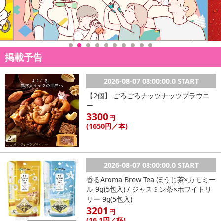
【お支払いについて】
※お支払い方法は、電話料金合算払い、クレジットカード払い、dポ
イントがご利用いただけます。
【発送・お届け・商品について】
掲載予告
※お申込み頂きました商品の同梱、お届けの日時指定はいたしかね
ます。
※お客様のご都合でお受取りいただけない場合、商品の再発送や返
2026-08-07 08:00:00.0 START
金はいたしかねます。
【2個】 ごろごろナッツナッツブラウニ
また、お届け日時のご指定は、お受けできません。宅配業者からの
ー
不在票にてご対応ください。
3300
円
※発送予定日は前後する場合がございます。また商品によって発送
(1650
円
／本)
日が異なります。
※dショッピングサンプル百貨店よりお届けする商品は、ご利用いた
だいた後のご感想をいただくことを目的としており、転売等は固く
2026-08-07 08:00:00.0 START
禁じます。
香るAroma Brew Tea ほうじ茶×カモミー
転売等、目的以外での利用が確認された場合は、サービス利用を停
ル 9g(5包入) / ジャスミン茶×ホワイトリ
止させていただきます。
リー 9g(5包入)
3201
円
【配送伝票番号について】
(16
.1円
／杯)