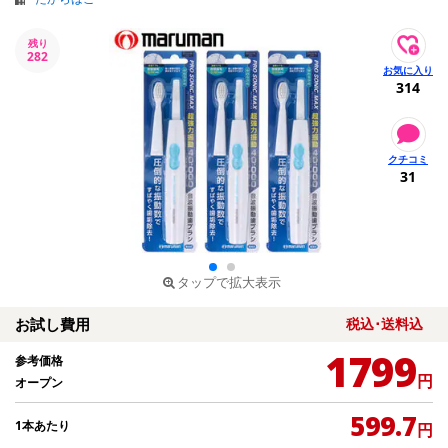
残り
282
314
31
タップで拡大表示
お試し費用
税込･送料込
1799
参考価格
円
オープン
599.7
1本あたり
円