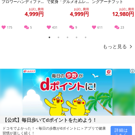
ブロワーハンディファ
で変身「グルメオムレ
ングアーチフット
ン「デビルファン」(10
ツメーカー」/MEAMKL
お試し費用
お試し費用
お試し費用
0段階+...
SWH
4,999円
4,999円
12,980円
175
5
431
9
611
23
1
2
3
4
5
もっと見る
【公式】毎日歩いてdポイントをためよう！
ドコモでよかった！＜毎日の歩数がdポイントに＞アプリで健康
詳細は
習慣が楽しく続く！