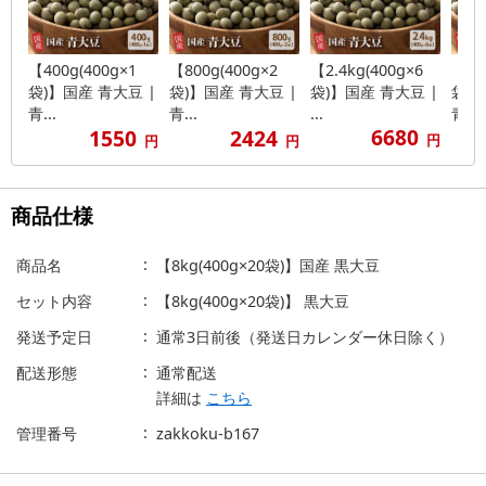
【400g(400g×1
【800g(400g×2
【2.4kg(400g×6
【4k
袋)】国産 青大豆 |
袋)】国産 青大豆 |
袋)】国産 青大豆 |
袋)
青...
青...
...
青...
6680
1550
2424
円
円
円
商品仕様
商品名
【8kg(400g×20袋)】国産 黒大豆
セット内容
【8kg(400g×20袋)】 黒大豆
発送予定日
通常3日前後（発送日カレンダー休日除く）
配送形態
通常配送
詳細は
こちら
管理番号
zakkoku-b167