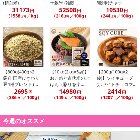
(精白米) ...
十穀米 (雑穀...
3穀米(チャッ...
31173
52508
19530
円
円
円
（1558
／kg）
（218
／100g）
（244
／100g）
.7円
.8円
.2円
【800g(400g×2
【10kg(2kg×5袋)】
【200g(100g×2
袋)】国産ひきわり
おこめと古代米のご
袋)】ソイキューブ
豆4種ブレンド (...
はん（彩りを楽...
(ホワイトチョコマ...
2695
14980
2414
円
円
円
（336
／100g）
（149
／100g）
（1207
／100g）
.9円
.8円
円
今週のオススメ