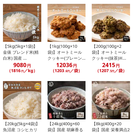
【5kg(5kg×1袋)】
【1kg(100g×10
【200g(100g×2
金俵 ブレンド米(精
袋)】オートミール
袋)】オートミール
白米) 国産 ...
クッキー(プレーン...
クッキー(抹茶)※...
9080
12036
2415
円
円
円
（1816
／kg）
（1203
／袋）
（1207
／袋）
円
.6円
.5円
【20kg(5kg×4袋)】
【24kg(400g×60
【8kg(400g×20
魚沼産 コシヒカリ
袋)】国産 胡麻香る
袋)】国産 栄養満点2