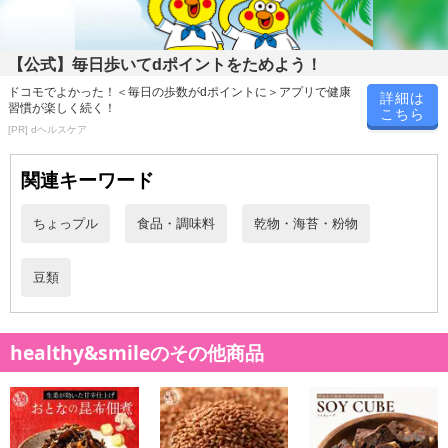
【公式】毎日歩いてdポイントをためよう！
ドコモでよかった！＜毎日の歩数がdポイントに＞アプリで健康
詳細は
習慣が楽しく続く！
こちら
[PR] dヘルスケア
関連キーワード
ちょっプル
食品・調味料
乾物・海苔・粉物
豆類
healthy&smileのその他商品