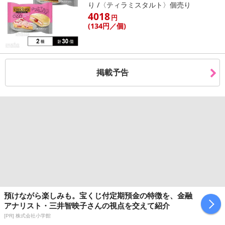
り /〈ティラミスタルト〉個売り
4018
円
(134
円
／個)
掲載予告
預けながら楽しみも。宝くじ付定期預金の特徴を、金融
アナリスト・三井智映子さんの視点を交えて紹介
[PR] 株式会社小学館