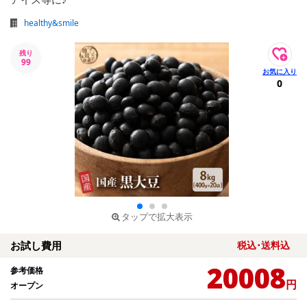
healthy&smile
残り
99
0
タップで拡大表示
お試し費用
税込･送料込
20008
参考価格
円
オープン