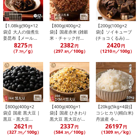
【1.08kg(90g×12
【800g(400g×2
【200g(100g×2
袋)】大人の佃煮生
袋)】国産赤米 (雑穀
袋)】ソイキューブ
姜昆布【メール...
米・チャック付...
(チョコくるみ) ...
8275
2382
2420
円
円
円
（7
／g）
（297
／100g）
（1210
／100g）
.7円
.8円
円
【800g(400g×2
【400g(400g×1
【20kg(5kg×4袋)】
袋)】国産 黒大豆 |
袋)】国産 ひきわり
コシヒカリ(精白米)
黒豆・黒大豆...
黒大豆 黒大豆が...
丹波産 令...
2621
2337
26197
円
円
円
（327
／100g）
（584
／100g）
（1309
／kg）
.7円
.3円
.9円