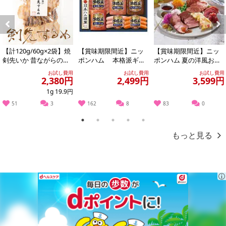
血液がサラサラになると、動脈硬化や血圧の安定効果、糖尿病等
様々な病状の予防、改善に期待できます。そして、黒大豆に含まれ
Previous
Next
ている大豆イソフラボンは、美白作用、肌の保湿の向上など、お肌
【計120g/60g×2袋】焼
【賞味期限間近】ニッ
【賞味期限間近】ニッ
の美容効果があると言われています。
剣先いか 昔ながらのお
ポンハム 本格派ギフ
ポンハム 夏の洋風おつ
つまみ珍味 イカ好きに
ト(NH-319)
まみ4点セット
お試し費用
お試し費用
お試し費用
黒大豆には食物繊維も豊富に含まれています。便の量を増やし、腸
はたま...
2,380円
2,499円
3,599円
のぜんどう運動を活発にしてスムーズなお通じを促します。また、
1g 19.9円
胃に満腹感を与えて、食欲を抑制するというダイエットの効果も期
51
3
162
8
83
0
待できます。
1
2
3
4
5
もっと見る
雑穀米本舗の国内産黒大豆を是非お試しあれ！