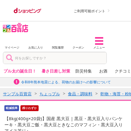
ご利用可能ポイント
マイページ
お気に入り
閲覧履歴
クーポン
メニュー
プル太の誕生日！
暑さ日差し対策
防災特集
お酒
クチコミ
令和8年熊本地震による、荷物のお届けへの影響について
サンプル百貨店
ちょっプル
食品・調味料
乾物・海苔・粉
軽減税率
残りわずか
【8kg(400g×20袋)】国産 黒大豆 | 黒豆・黒大豆入りパンケ
ーキ・黒大豆ご飯・黒大豆ときなこのマフィン・黒大豆入り
アイス等に♪