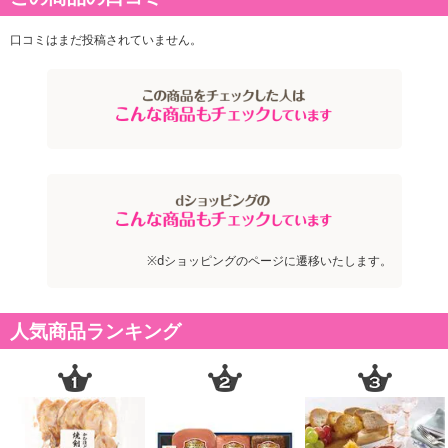
黒大豆煮/黒大豆入りパンケーキ/黒大豆ご飯/黒大豆ときなこのマフ
口コミはまだ投稿されていません。
ィン/黒大豆入りアイスキャンディー/黒大豆入りコロッケ/黒大豆入
りベーグル/黒大豆入りパウンドケーキ/豆入りオーブンオムレツ/豆
入りドライカレー…などなど
雑穀米といえば雑穀米本舗。日本国内産の原料を使用した雑穀米を
多数取り揃え、店長加藤が特にお勧めしているのが【国産 黒大豆】
です。
黒大豆には様々な栄養素が含まれています。サポニン、大豆イソフ
ラボン、アントシアニン、ビタミンE、ビタミンB1、ビタミンB2、
※dショッピングのページに遷移いたします。
大豆たんぱく、カリウム、大豆レシチン、不飽和脂肪酸、食物繊
維、カルシウム、 フィチン酸糖質、脂質、トリプシンインヒビター
など様々な栄養素が含まれています。
人気商品ランキング
黒大豆に含まれているアントシアニンは、活性酸素を抑えて、血管
を強くしたり、脂肪やコレステロールを減らして健康な血液にする
といわれています。また、皮膚に含まれているコラーゲン同士を結
び付けて働きを強くし、肌のハリやツヤをよくしていきます。