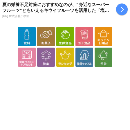
夏の栄養不足対策におすすめなのが、“身近なスーパー
フルーツ”ともいえるキウイフルーツを活用した「塩キ
ウイ」
[PR] 株式会社小学館