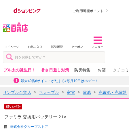
ご利用可能ポイント
マイページ
お気に入り
閲覧履歴
クーポン
メニュー
プル太の誕生日！
暑さ日差し対策
防災特集
お酒
クチコミ
最大40倍dポイントがたまる♪毎月10日はdsデー！
サンプル百貨店
ちょっプル
家電
電池
充電池・充電器
残りわずか
ファミラ 交換用バッテリー 21V
株式会社グループストア