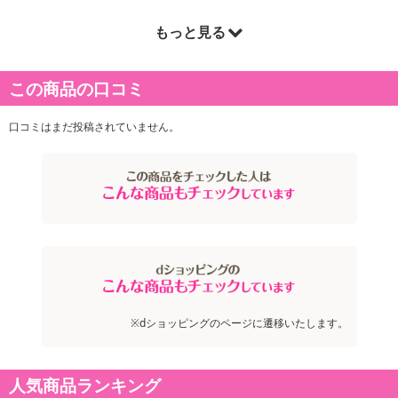
もっと見る
商品詳細
・原産国（最終加工地）：中国
この商品の口コミ
・その他商品仕様：バッテリー容量：約1,500mAh、電源：21V充電
式
口コミはまだ投稿されていません。
注意事項
【賞味・消費期限のある商品について】
商品到着時点でのお日持ち期間は、配送日数などにより異なります
のでご了承ください。
【キャンセルについて】
※お申込み後のキャンセルはお受けできません。
※dショッピングのページに遷移いたします。
記載されている内容を必ずご確認いただき、お届けする商品セット
にご納得いただきましたうえでお申し込みください。
※パッケージ変更や商品リニューアル（成分など含む）等により、
人気商品ランキング
参考の掲載画像や画像内のバーコードなど、お届け商品と多少異な