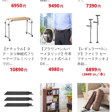
6950
9490
7390
円
円
円
【ナチュラル】タ
【ブラウン×シルバ
【レギュラー+ロン
テ・ヨコ伸縮式フリ
ーメタリック】牛革
グ】ファミラ セー
ーテーブル | ベッド
ラチェット式ベルト
フティーステッキ 2
での...
DX ...
本組...
4980
10890
6899
円
円
円
（3449
／本）
.5円