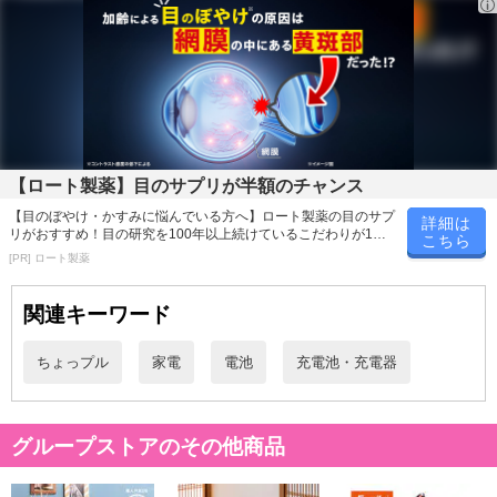
※dショッピングサンプル百貨店よりお届けする商品は、ご利用いた
だいた後のご感想をいただくことを目的としており、転売等は固く
禁じます。
転売等、目的以外での利用が確認された場合は、サービス利用を停
止させていただきます。
【配送伝票番号について】
【ロート製薬】目のサプリが半額のチャンス
※こちらの商品については商品の発送完了後、
【目のぼやけ・かすみに悩んでいる方へ】ロート製薬の目のサプ
詳細は
配送伝票番号がマイページに表示されない場合もございます。予
リがおすすめ！目の研究を100年以上続けているこだわりが1粒
こちら
めご了承ください。
に詰まっています！
[PR] ロート製薬
関連キーワード
発送日カレンダー
ちょっプル
家電
電池
充電池・充電器
グループストアのその他商品