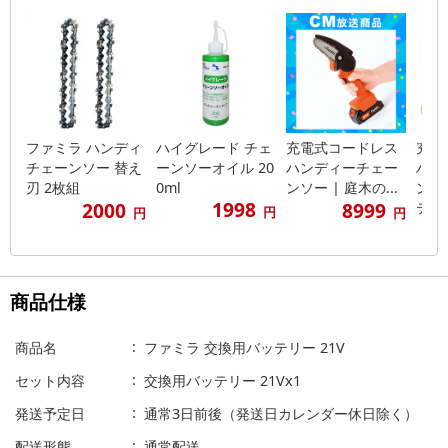
ファミラ ハンディ
ハイグレード チェ
充電式コードレス
充電
チェーンソー 替え
ーンソーオイル 20
ハンディーチェー
ハン
刃 2枚組
0ml
ンソー | 庭木の...
ンソ
1998
2000
8999
テ...
円
円
円
商品仕様
商品名
ファミラ 交換用バッテリー 21V
セット内容
交換用バッテリー 21Vx1
発送予定日
通常3日前後（発送日カレンダー休日除く）
配送形態
通常配送