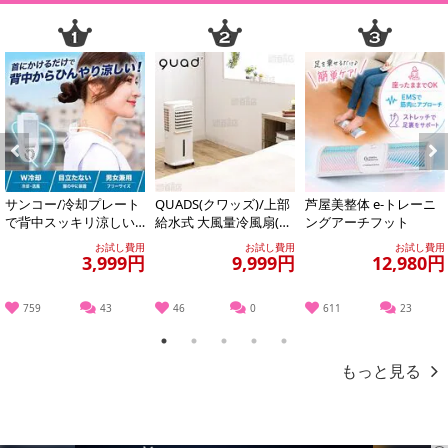
る場合がございます。
また、[新たな加工食品の原料原産地表示制度]の経過措置期間の終
了により、商品詳細内に記載の原産国・原材料の表記が旧表記の場
合がございます。
あらかじめご了承いただいた上でお申込みください。なお、本理由
によるお申込み後のキャンセル・返品交換は対応いたしかねます。
【お支払いについて】
Previous
Next
※お支払い方法は、電話料金合算払い、クレジットカード払い、dポ
サンコー/冷却プレート
QUADS(クワッズ)/上部
芦屋美整体 e-トレーニ
イントがご利用いただけます。
で背中スッキリ涼しい
給水式 大風量冷風扇(リ
ングアーチフット
「セナクール」 (冷却プ
モコン/保冷材/キャスタ
お試し費用
お試し費用
お試し費用
レート&送風の...
ー付...
3,999円
9,999円
12,980円
【発送・お届け・商品について】
※お申込み頂きました商品の同梱、お届けの日時指定はいたしかね
ます。
759
43
46
0
611
23
※お客様のご都合でお受取りいただけない場合、商品の再発送や返
1
2
3
4
5
金はいたしかねます。
もっと見る
また、お届け日時のご指定は、お受けできません。宅配業者からの
不在票にてご対応ください。
※発送予定日は前後する場合がございます。また商品によって発送
日が異なります。