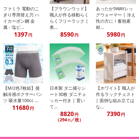
ファミラ 電動のこ
【ブラウンウッド】
あったか5WAYレッ
ぎり専用替え刃 ハ
職人が作る移動らく
グウォーマー | 冷え
イカーボン鋼 金
らくフリーラック |
性の方に！蓄熱素
属・塩ビ...
奥...
材...
1397
8590
5980
円
円
円
【M/2色7枚組】接
日本製 ダニ捕りシ
【ホワイト】職人が
触冷感ボクサーパン
ート30枚 ダニチェ
作るラックチェスト
ツ 吸水量100cc ...
ッカー付き | 置い
| 面倒な組み立ては
11680
て...
な...
円
8820
7390
円
円
（294
／枚）
円