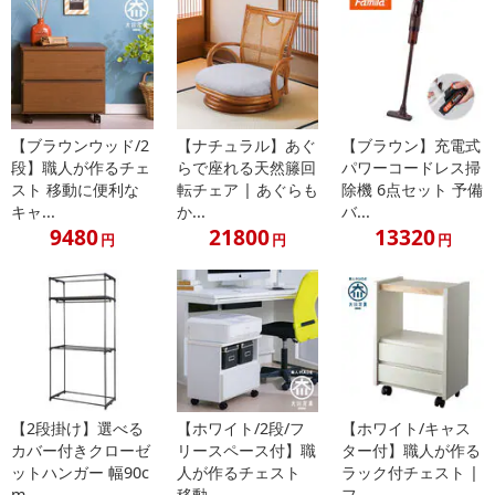
休業日
■
その他共通および商品カテゴリー別注意事項（※必ずご確認くだ
【ブラウンウッド/2
【ナチュラル】あぐ
【ブラウン】充電式
さい）
段】職人が作るチェ
らで座れる天然籐回
パワーコードレス掃
スト 移動に便利な
転チェア | あぐらも
除機 6点セット 予備
こちらの情報は
2026-07-09 14:08:36.0
での情報となります。
キャ...
か...
バ...
9480
21800
13320
円
円
円
【2段掛け】選べる
【ホワイト/2段/フ
【ホワイト/キャス
カバー付きクローゼ
リースペース付】職
ター付】職人が作る
ットハンガー 幅90c
人が作るチェスト
ラック付チェスト |
m...
移動...
フ...