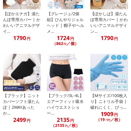
了により、商品詳細内に記載の原産国・原材料の表記が旧表記の場
合がございます。
【ぽかエナガ】湯た
【グレージュ/2個
【ぽかしば】湯たん
あらかじめご了承いただいた上でお申込みください。なお、本理由
んぽ専用カバー | か
組】ひんやりジェル
ぽ専用カバー | かわ
によるお申込み後のキャンセル・返品交換は対応いたしかねます。
わいいアニマルデザ
ヘッド | 帽子やヘル
いいアニマルデザイ
イ...
メ...
ン...
【お支払いについて】
1790
1724
1790
円
円
円
※お支払い方法は、電話料金合算払い、クレジットカード払い、dポ
（862
／個）
円
イントがご利用いただけます。
【発送・お届け・商品について】
※お申込み頂きました商品の同梱、お届けの日時指定はいたしかね
ます。
※お客様のご都合でお受取りいただけない場合、商品の再発送や返
金はいたしかねます。
また、お届け日時のご指定は、お受けできません。宅配業者からの
【ブラック】ニット
【ブラック/3L-4L】
【Mサイズ/100枚入
不在票にてご対応ください。
カバーソフト湯たん
エアーフィット吸水
り】ニトリル手袋 |
ぽ | 2WAYあった
ハイウエストショ
破れにくく、ぴっ...
※発送予定日は前後する場合がございます。また商品によって発送
1909
か...
ー...
日が異なります。
円
2499
2135
（19
／枚）
円
円
.1円
※dショッピングサンプル百貨店よりお届けする商品は、ご利用いた
（2135
／枚）
円
だいた後のご感想をいただくことを目的としており、転売等は固く