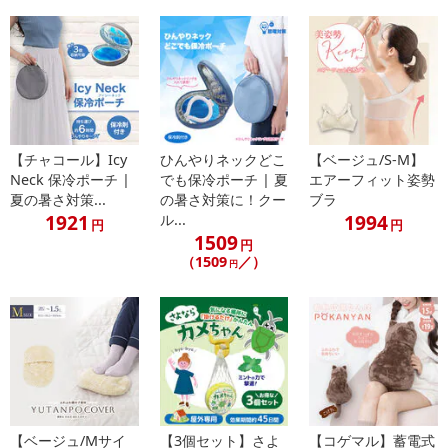
禁じます。
転売等、目的以外での利用が確認された場合は、サービス利用を停
止させていただきます。
【配送伝票番号について】
※こちらの商品については商品の発送完了後、
配送伝票番号がマイページに表示されない場合もございます。予
【チャコール】Icy
ひんやりネックどこ
【ベージュ/S-M】
めご了承ください。
Neck 保冷ポーチ |
でも保冷ポーチ | 夏
エアーフィット姿勢
夏の暑さ対策...
の暑さ対策に！クー
ブラ
1921
1994
ル...
円
円
発送日カレンダー
1509
円
（1509
／）
円
【ベージュ/Mサイ
【3個セット】さよ
【コゲマル】蓄電式