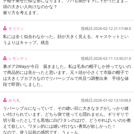
ナ帽子乗せた様な形になります。ツバも開かず下に下がったまま…
頭の大きい人向けなのかな？
被り方を考えます。
モリリン
投稿日:2026-02-12 21:17:48.0
私には全く似合わなかった。顔が大きく見える。キャスケットとい
うよりはキャップ。残念
レモンティ
投稿日:2026-02-11 13:30:21.0
裏ボア2Wayが今日 届きました。私は毛糸の帽子しか持ってないの
で商品的には良かったと思います。元々頭が小さくて市販の帽子で
は大きくブカブカなのでリバーシブルで尚且つ調整出来 手頃な値
段で即買いしました。
みち丸
投稿日:2026-01-02 13:10:08.0
リバーシブルになっていて、その縫い目に大きなタグがしっかり縫
い付けられています。どちら側で使っても隠れません。ギリギリで
切り取ったとしても黒地に白(ワタシのは)で、どうやればいいのか教
えて欲しい。ワタシ的には縫い付けない勇気が欲しかった！
なので、使う以前の感想です、うぇ～ん