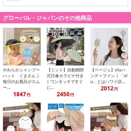
・素材の特性上、着用や手洗いを繰り返す中で毛羽立ちや毛羽抜
け、毛玉が生じる場合があります。
※リニューアルに伴いパッケージデザイン、仕様が変更になる場
グローバル・ジャパンのその他商品
合があります。
注意事項
【賞味・消費期限のある商品について】
商品到着時点でのお日持ち期間は、配送日数などにより異なります
のでご了承ください。
やわらかシャンプー
【ミント】自動開閉
【ベージュ】oluハ
ハット くまさん |
式日傘カラビナ付き
ンディファン | 「ol
【キャンセルについて】
毎日のお風呂がスム
| ワンタッチですぐ
u」とはハワイ語...
※お申込み後のキャンセルはお受けできません。
2012
ー...
に...
円
記載されている内容を必ずご確認いただき、お届けする商品セット
1847
2450
円
円
にご納得いただきましたうえでお申し込みください。
※パッケージ変更や商品リニューアル（成分など含む）等により、
参考の掲載画像や画像内のバーコードなど、お届け商品と多少異な
る場合がございます。
また、[新たな加工食品の原料原産地表示制度]の経過措置期間の終