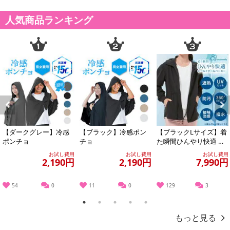
人気商品ランキング
Previous
Next
【ダークグレー】冷感
【ブラック】冷感ポン
【ブラックLサイズ】着
・原材料/材質/素材：表地/裏地：ポリエステル100％
ポンチョ
チョ
た瞬間ひんやり快適 シ
・商品カラー：ブラック
ールドクールパーカー
お試し費用
お試し費用
お試し費用
・商品サイズ：
2,190円
2,190円
7,990円
つばの長さ：8cm
適応頭囲：56-58
54
0
11
0
129
3
・洗濯表示：
液温は40℃を限度とし、手洗いによる洗濯処理ができる
1
2
3
4
5
日陰でのつり干し乾燥がよい
もっと見る
・注意事項：