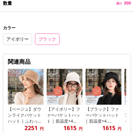
数量
300
残り
カラー
アイボリー
ブラック
関連商品
【ベージュ】ダウ
【アイボリー】フ
【ブラック】ファ
【モ
ンライクバケット
ァーバケットハッ
ーバケットハット
ファ
ハット | ふわっ...
ト | 肌温度+4...
| 肌温度+4....
ット 
2251
1615
1615
円
円
円