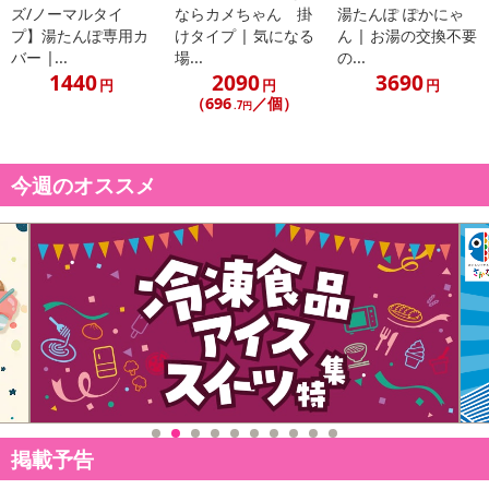
休業日
ズ/ノーマルタイ
ならカメちゃん 掛
湯たんぽ ぽかにゃ
プ】湯たんぽ専用カ
けタイプ | 気になる
ん | お湯の交換不要
バー |...
場...
の...
■
その他共通および商品カテゴリー別注意事項（※必ずご確認くだ
1440
2090
3690
円
円
円
さい）
（696
／個）
.7円
こちらの情報は
2026-07-09 14:13:35.0
での情報となります。
今週のオススメ
掲載予告