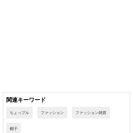
【ご使用上の注意】
・本来の用途以外では使用しないでください。
・つばが視界を遮らないようご注意ください。視界が十分に確保
出来ない場合、転倒など思わぬ事故の原因となり大変危険です。
・使用中、かぶれなどお肌に異常が現れた場合はご使用をおやめ
ください。
・火気の側や日光、蛍光灯に長時間あてると変色する場合があり
ます。高温多湿な場所、直射日光の当たる場所には保管しないでく
ださい。
・外側のサイズ調整紐は無理に引っ張らないでください。
・本品を洗う際は、色落ちや色移りの恐れがありますので、必ず
単独手洗いで行ってください。
・洗濯機での洗濯やタンブラー乾燥機のご使用はお避けくださ
い。
関連キーワード
・摩擦により色落ちや色移りの恐れがありますのでご注意くださ
い。
ちょっプル
ファッション
ファッション雑貨
・蛍光増白剤入り洗剤は使用しないでください。
・長時間水に浸さないでください。
・サイズが合わない場合は使用しないでください。
帽子