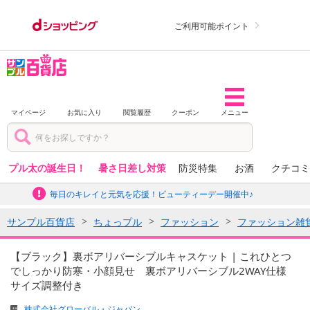
ご利用可能ポイント
マイページ
お気に入り
閲覧履歴
クーポン
メニュー
プル太の誕生日！
暑さ日差し対策
防災特集
お酒
クチコミ
毎日のキレイと元気を応援！ビューティーデー開催中♪
サンプル百貨店
ちょっプル
ファッション
ファッション雑
【ブラック】裏ボアリバーシブルキャスケット | これひとつ
でしっかり防寒・小顔見せ 裏ボアリバーシブル2WAY仕様
サイズ調整付き
株式会社グローバル・ジャパン