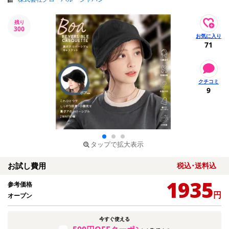
残り
300
71
9
タップで拡大表示
お試し費用
税込･送料込
1935
参考価格
円
オープン
今すぐ使える