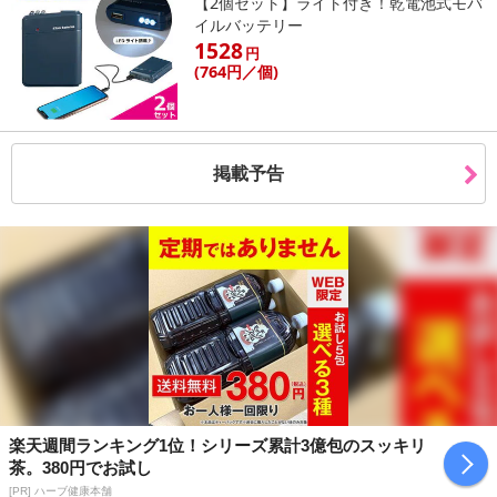
【2個セット】ライト付き！乾電池式モバ
イルバッテリー
1528
円
(764
円
／個)
休業日
掲載予告
■
その他共通および商品カテゴリー別注意事項（※必ずご確認くだ
さい）
こちらの情報は
2026-07-09 14:13:35.0
での情報となります。
楽天週間ランキング1位！シリーズ累計3億包のスッキリ
茶。380円でお試し
[PR] ハーブ健康本舗