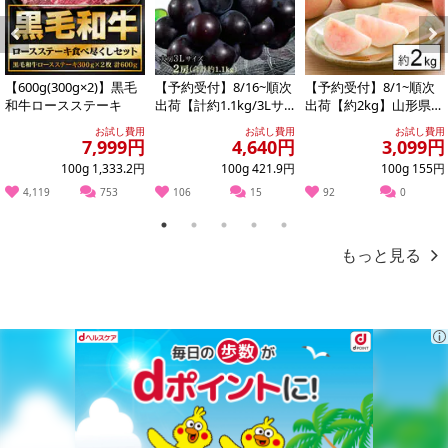
Previous
Next
【600g(300g×2)】黒毛
【予約受付】8/16~順次
【予約受付】8/1~順次
和牛ロースステーキ
出荷【計約1.1kg/3Lサ
出荷【約2kg】山形県産
イズ×2房】藤稔（ふじ
白桃(品種・玉数おまか
お試し費用
お試し費用
お試し費用
みの...
せ)※ご家...
7,999円
4,640円
3,099円
100g 1,333.2円
100g 421.9円
100g 155円
4,119
753
106
15
92
0
1
2
3
4
5
もっと見る