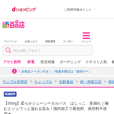
ご利用可能ポイント
マイページ
お気に入り
閲覧履歴
クーポン
メニュー
アサヒ飲料
家電
防災特集
ガーデニング
クチコミ人気
＼全商品クーポン付き！／毎週木曜日は『激得デー』
サンプル百貨店
ちょっプル
生鮮食品
肉・肉加工品
肉
軽減税率
【500g】柔らかジューシーカルパス はしっこ、形崩れ | 噛
むとジュワっと溢れる旨み！国内加工で着色料、保存料不使
用★