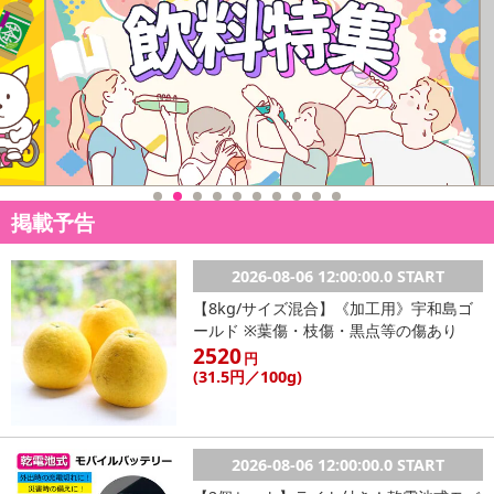
また、お届け日時のご指定は、お受けできません。宅配業者からの
不在票にてご対応ください。
※発送予定日は前後する場合がございます。また商品によって発送
日が異なります。
※dショッピングサンプル百貨店よりお届けする商品は、ご利用いた
だいた後のご感想をいただくことを目的としており、転売等は固く
禁じます。
転売等、目的以外での利用が確認された場合は、サービス利用を停
止させていただきます。
掲載予告
【配送伝票番号について】
2026-08-06 12:00:00.0 START
※こちらの商品については商品の発送完了後、
【8kg/サイズ混合】《加工用》宇和島ゴ
配送伝票番号がマイページに表示されない場合もございます。予
ールド ※葉傷・枝傷・黒点等の傷あり
めご了承ください。
2520
円
(31
.5円
／100g)
発送日カレンダー
2026-08-06 12:00:00.0 START