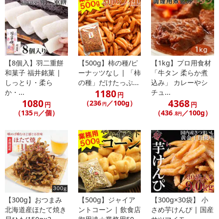
・賞味期限：出荷日より30日以上
・原産国（最終加工地）：日本
・原材料/材質/素材：
鶏肉、豚脂肪、豚肉、粉末水あめ、香辛料、食塩、ポークエキ
【8個入】羽二重餅
【500g】柿の種/ピ
【1kg】プロ用食材
ス、調味料(アミノ酸等)、リン酸塩(Na)、酸化防止剤(ビタミンC)、
和菓子 福井銘菓 |
ーナッツなし | 「柿
「牛タン 柔らか煮
発色剤(硝酸K、亜硝酸Na)、(原材料の一部に牛肉、大豆を含む)
しっとり・柔ら
の種」だけたっぷ...
込み」 カレーやシ
・注意事項：
1180
か・...
チュ...
円
直射日光をさけ、常温で保存してください。
1080
4368
（236
／100g）
円
円
円
（135
／個）
（436
／100g）
円
.8円
注意事項
【賞味・消費期限のある商品について】
商品到着時点でのお日持ち期間は、配送日数などにより異なります
のでご了承ください。
【キャンセルについて】
【300g】おつまみ
【500g】ジャイア
【300g×30袋】 小
※お申込み後のキャンセルはお受けできません。
北海道産ほたて焼き
ントコーン | 飲食店
さめ芋けんぴ | 国産
記載されている内容を必ずご確認いただき、お届けする商品セット