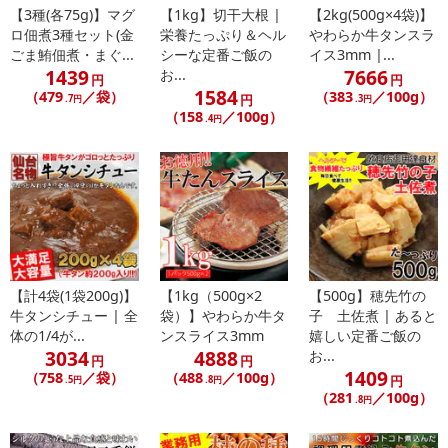
【3種(各75g)】マグ
【1kg】切干大根 |
【2kg(500g×4袋)】
ロ佃煮3種セット(金
栄養たっぷり＆ヘル
やわらか牛タンスラ
ごま鮪佃煮・まぐ...
シーな定番ご飯の
イス3mm |...
1439
7666
お...
円
円
1584
（479
／袋）
（383
／100g）
円
.7円
.3円
（158
／100g）
.4円
形がふぞろいだからお得!!
じゅーしーカルパス
たっぷり500g入っています!!食べ放題が出来る量のカルパス♪
【計4袋(1袋200g)】
【1kg（500g×2
【500g】穂先竹の
国内加工で着色料、保存料不使用★安心安全おつまみに最適!!かなり
牛タンシチュー | 全
袋）】やわらか牛タ
子 土佐煮 | あると
ヤミツキになります!!
体の1/4が...
ンスライス3mm
嬉しい定番ご飯の
3034
4888
お...
円
円
1409
【形ふぞろい】だからお得!!
（758
／袋）
（488
／100g）
円
.5円
.8円
（281
／100g）
製造過程で出来る端っこや形くずれのものだけを集めて商品化!!!
.8円
味は同じだけど、B級品だからお得!!