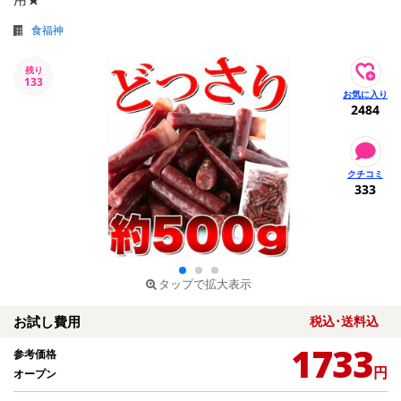
食福神
残り
133
2484
333
タップで拡大表示
お試し費用
税込･送料込
1733
参考価格
円
オープン