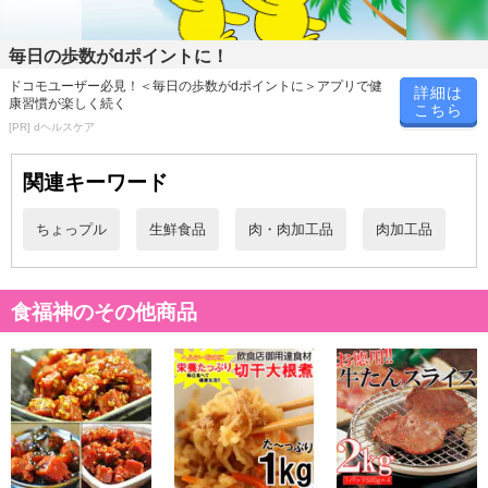
毎日の歩数がdポイントに！
ドコモユーザー必見！＜毎日の歩数がdポイントに＞アプリで健
詳細は
康習慣が楽しく続く
こちら
[PR] dヘルスケア
関連キーワード
ちょっプル
生鮮食品
肉・肉加工品
肉加工品
食福神のその他商品