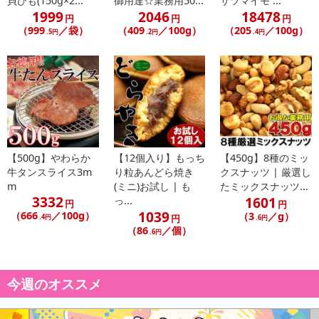
貝ひも(150g×2...
御用達☆業務用50...
サツマイモ ...
にご納得いただきましたうえでお申し込みください。
1999
2046
18478
円
円
円
※パッケージ変更や商品リニューアル（成分など含む）等により、
（999
／袋）
（409
／100g）
（205
／100g）
.5円
.2円
.4円
参考の掲載画像や画像内のバーコードなど、お届け商品と多少異な
る場合がございます。
また、[新たな加工食品の原料原産地表示制度]の経過措置期間の終
了により、商品詳細内に記載の原産国・原材料の表記が旧表記の場
合がございます。
あらかじめご了承いただいた上でお申込みください。なお、本理由
によるお申込み後のキャンセル・返品交換は対応いたしかねます。
【500g】やわらか
【12個入り】もっち
【450g】8種のミッ
牛タンスライス3m
り粒あんどら焼き
クスナッツ | 厳選し
【お支払いについて】
m
(ミニ)お試し | も
たミックスナッツ...
※お支払い方法は、電話料金合算払い、クレジットカード払い、dポ
3332
1601
っ...
円
円
イントがご利用いただけます。
1039
（666
／100g）
（3
／g）
.4円
円
.6円
（86
／個）
.6円
【発送・お届け・商品について】
※お申込み頂きました商品の同梱、お届けの日時指定はいたしかね
ます。
今週のオススメ
※お客様のご都合でお受取りいただけない場合、商品の再発送や返
金はいたしかねます。