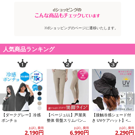
ムーンストーン
金具部分：シルバー925
・商品カラー：ホワイト
・商品サイズ：
※dショッピングのページに遷移いたします。
50cm+アジャスター約5cm
ムーンストーン：約4mmm
人気商品ランキング
注意事項
【賞味・消費期限のある商品について】
商品到着時点でのお日持ち期間は、配送日数などにより異なります
のでご了承ください。
【キャンセルについて】
※お申込み後のキャンセルはお受けできません。
Previous
Next
記載されている内容を必ずご確認いただき、お届けする商品セット
【ダークグレー】冷感
【ベージュLL】芦屋美
【接触冷感シェード付
にご納得いただきましたうえでお申し込みください。
ポンチョ
整体 骨盤スリムパンツ
き UVケアハット】<ブ
※パッケージ変更や商品リニューアル（成分など含む）等により、
エアリー
ラック >あご紐つきのお
お試し費用
お試し費用
お試し費用
しゃれなツバ...
参考の掲載画像や画像内のバーコードなど、お届け商品と多少異な
2,190円
6,990円
2,290円