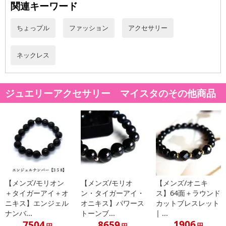
日が異なります。
関連キーワード
※dショッピングサンプル百貨店よりお届けする商品は、ご利用いた
だいた後のご感想をいただくことを目的としており、転売等は固く
ちょっプル
ファッション
アクセサリー
禁じます。
転売等、目的以外での利用が確認された場合は、サービス利用を停
ネックレス
止させていただきます。
【配送伝票番号について】
ジュエリーアクセサリー マイスタのその他商品
※こちらの商品については商品の発送完了後、
配送伝票番号がマイページに表示されない場合もございます。予
めご了承ください。
発送日カレンダー
【メンズ/モリオン
【メンズ/モリオ
【メンズ/オニキ
＋タイガーアイ＋オ
ン・タイガーアイ・
ス】64面＋ラウンド
ニキス】エンジェル
オニキス】パワース
カットブレスレット
ナンバ...
トーンブ...
| ...
1906
7504
8659
円