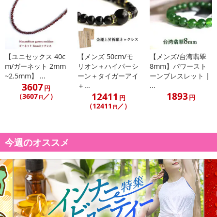
【ユニセックス 40c
【メンズ 50cm/モ
【メンズ/台湾翡翠
m/ガーネット 2mm
リオン＋ハイパーシ
8mm】パワースト
~2.5mm】 ...
ーン＋タイガーアイ
ーンブレスレット |
3607
＋...
...
円
1893
12411
（3607
／）
円
円
円
（12411
／）
円
今週のオススメ