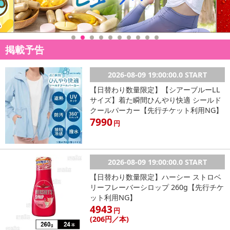
掲載予告
2026-08-09 19:00:00.0 START
【日替わり数量限定】【シアーブルーLL
サイズ】着た瞬間ひんやり快適 シールド
クールパーカー【先行チケット利用NG】
7990
円
2026-08-09 19:00:00.0 START
【日替わり数量限定】ハーシー ストロベ
リーフレーバーシロップ 260g【先行チケ
ット利用NG】
4943
円
(206
円
／本)