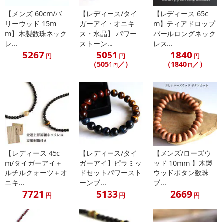
【メンズ 60cm/バ
【レディース/タイ
【レディース 65c
リーウッド 15m
ガーアイ・オニキ
m】ティアドロップ
m】木製数珠ネック
ス・水晶】 パワー
パールロングネック
レ...
ストーン...
レス...
5267
5051
1840
円
円
円
（5051
／）
（1840
／）
円
円
【レディース 45c
【レディース/タイ
【メンズ/ローズウ
m/タイガーアイ＋
ガーアイ】ピラミッ
ッド 10mm 】木製
ルチルクォーツ＋オ
ドセットパワースト
ウッドボタン数珠
ニキ...
ーンブ...
ブ...
7721
5133
2669
円
円
円