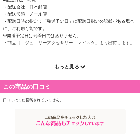
・配送会社：日本郵便
・配送形態：メール便
・配送日時の指定：「発送予定日」に配送日指定の記載がある場合
に、ご利用可能です。
※発送予定日は到着日ではありません。
・商品は「ジュエリーアクセサリー マイスタ」より出荷します。
もっと見る
商品詳細
ホワイトムーンストーンネックレス
この商品の口コミ
タンザニア産ホワイトムーンストーン（フェルスパームーンストー
ン）のラウンドカットを贅沢に連にしたネックレス
口コミはまだ投稿されていません。
ムーンストーンの中では透明度が高く高品質な石質
カット面がキラキラと輝く幻想的なムーンストーン
真っ白なネックレスはシンプルなスタイルを華やかに印象付けるの
が特徴
・原材料/材質/素材：