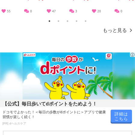
る場合がございます。
また、[新たな加工食品の原料原産地表示制度]の経過措置期間の終
55
0
47
3
20
0
了により、商品詳細内に記載の原産国・原材料の表記が旧表記の場
1
2
3
4
5
合がございます。
もっと見る
あらかじめご了承いただいた上でお申込みください。なお、本理由
によるお申込み後のキャンセル・返品交換は対応いたしかねます。
【お支払いについて】
※お支払い方法は、電話料金合算払い、クレジットカード払い、dポ
イントがご利用いただけます。
【発送・お届け・商品について】
※お申込み頂きました商品の同梱、お届けの日時指定はいたしかね
ます。
※お客様のご都合でお受取りいただけない場合、商品の再発送や返
【公式】毎日歩いてdポイントをためよう！
金はいたしかねます。
ドコモでよかった！＜毎日の歩数がdポイントに＞アプリで健康
また、お届け日時のご指定は、お受けできません。宅配業者からの
詳細は
習慣が楽しく続く！
こちら
不在票にてご対応ください。
[PR] dヘルスケア
※発送予定日は前後する場合がございます。また商品によって発送