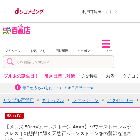
ご利用可能ポイント
マイページ
お気に入り
閲覧履歴
クーポン
メニュー
プル太の誕生日！
暑さ日差し対策
防災特集
お酒
クチコミ
毎日使うものをおトクに！★日用品デー★
サンプル百貨店
ちょっプル
ファッション
アクセサリー
残りわずか
【メンズ 50cm/ムーンストーン 4mm】パワーストーンネッ
クレス | 幻想的に輝く天然石ムーンストーンをの贅沢な連ネ
ックレス