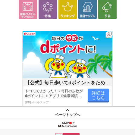
【公式】毎日歩いてdポイントをためよ
う！
ドコモでよかった！＜毎日の歩数が
詳細は
dポイントに＞アプリで健康習慣が
こちら
楽しく続く！
[PR] dヘルスケア
ページトップへ