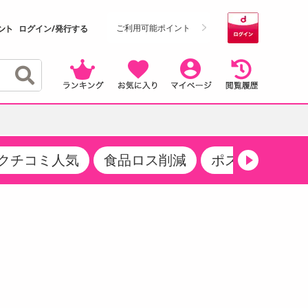
ご利用可能ポイント
ログイン/発行する
クチコミ人気
食品ロス削減
ポストにお届け
クーポン
・サプリメント
品
・収納・寝具
マタニティ
ケア
商品限定クーポン
食品ギフト
おつまみ
ココア・チョコレート飲料
その他 アルコール飲料
弁当箱・水筒・弁当グッズ
下着・ルームウェア
その他 食品
製菓・製パン材料
飲料ギフト
生活雑貨
メンズ
その他 お菓子・スイーツ
その他 飲料
スポーツ・アウトドア用品
ベビー・キッズ
介護用品
レッグウェア