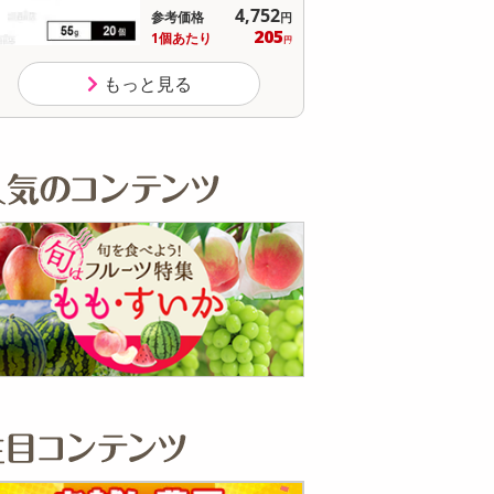
オープン
参考価格
参
213
1個あたり
1個
.3
円
もっと見る