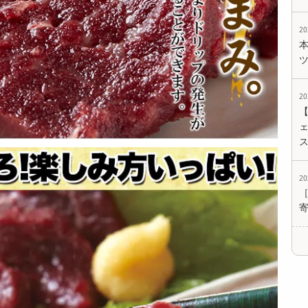
2
2
ェ
2