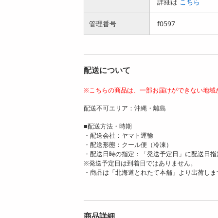
詳細は
こちら
煎餅3種400g 3種の
注入霜降り馬刺しミ
味を食べ...
ニパック ...
管理番号
2584
f0597
5336
円
円
配送について
※こちらの商品は、一部お届けができない地域
配送不可エリア：沖縄・離島
■配送方法・時期
・配送会社：ヤマト運輸
・配送形態：クール便（冷凍）
・配送日時の指定：「発送予定日」に配送日指
※発送予定日は到着日ではありません。
・商品は「北海道とれたて本舗」より出荷しま
商品詳細