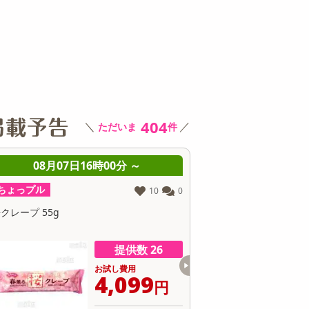
その他 キッチン・日用品
その他 ファッション
サ
404
＼
／
ただいま
件
08月07日16時00分 ～
08月07日16時0
ちょっプル
ちょっプル
3
0
フレンドベーカリー＜ココア＆チョコチッ
しっとり焼き干し芋 50g
＞ 48g
提供数 5
お試し費用
お
4,266
8
円