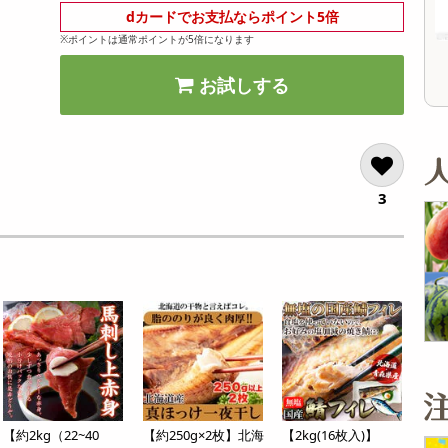
オープン
4,752
参考価格
参考価格
dカードでお支払ならポイント5倍
円
172
205
1個あたり
1個あたり
.7
円
円
※ポイントは通常ポイントが5倍になります
お試しする
3
【約2kg（22~40
【約250g×2枚】北海
【2kg(16枚入)】