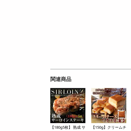
ン
7,128
参考価格
円
165
1個あたり
2
.9
円
円
関連商品
【180g5枚】 熟成 サ
【150g】クリームチ