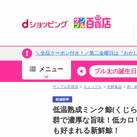
＼全品クーポン付き！／第二金曜日は『おか
メニュー
ちょっプルカテゴリ
キッチン・日用品
食品
プル太の誕生日
すべ
食品・調味料
サンプル百貨店
ちょっプル
生鮮食品
肉・
生鮮食品
軽減税率
加工食品
低温熟成ミンク鯨(くじら)赤肉
お菓子
群で濃厚な旨味！低カロ
アイス・スイーツ
も好まれる新鮮鯨！
飲料