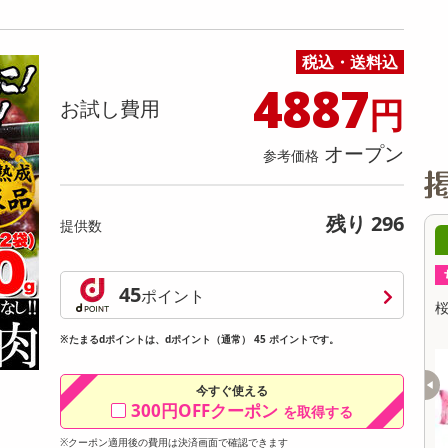
缶詰・瓶詰・ジャム・はちみつ
ミールキット
チョコレート
トクホ
果実酒・梅酒
住居用洗剤
日用品
スポーツサプリメント・ドリンク
チェア・ソファ
財布・小物
パソコン・プリンター・パソコン周辺機器
家具・寝具
料理の素
ナッツ・ドライフルーツ
栄養ドリンク・エナジードリンク
チューハイ・カクテル
洗剤ギフト
ヘルスケア・衛生用品
健康グッズ
インテリア雑貨
時計
記録メディア・メモリーカード
マタニティ
税込・送料込
乾物・海苔・粉物
ゼリー・プリン
お茶・紅茶（茶葉）
ノンアルコール飲料
その他 洗剤
キッチン雑貨・食器・消耗品
アウトドア・イベント用品・DIY・工具
アクセサリー
その他 ベビー・キッズ・マタニティ
スマートフォン・携帯電話・タブレットアクセ
リー
4887
円
カレー・シチュー
和菓子
コーヒー(豆・インスタント）
ビール・ワイン・お酒ギフト
調理器具・鍋・包丁
その他 インテリア・家具
ファッション雑貨
電池
お試し費用
電球・蛍光灯・照明
オープン
参考価格
AV機器
その他 家電
残り 296
提供数
6時00分 ～
08月07日16時00分 ～
ちょっプル
10
0
10
0
45
ポイント
ココア＆チョコチッ
桜クレープ 55g
プ
※たまるdポイントは、dポイント（通常） 45 ポイントです。
提供数 33
提供数 26
お試し費用
お試し費用
今すぐ使える
5,181
4,099
300円OFFクーポン
円
円
を取得する
※クーポン適用後の費用は決済画面で確認できます