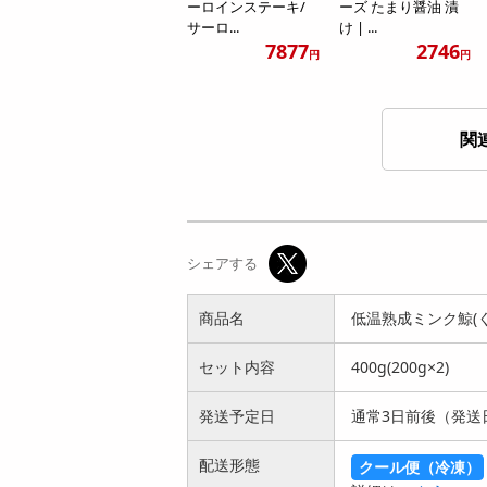
ーロインステーキ/
ーズ たまり醤油 漬
サーロ...
け | ...
7877
2746
円
円
関
【40g×10切】国産
【約250g×5枚】北海
骨取り天然ぶり照焼
道羅臼産 開き ほっ
シェアする
き | ...
け大(...
4171
5549
円
円
商品名
低温熟成ミンク鯨(くじ
セット内容
400g(200g×2)
発送予定日
通常3日前後（発送
配送形態
クール便（冷凍）
【無選別】割れ醤油
【約1kg】AXS馬脂