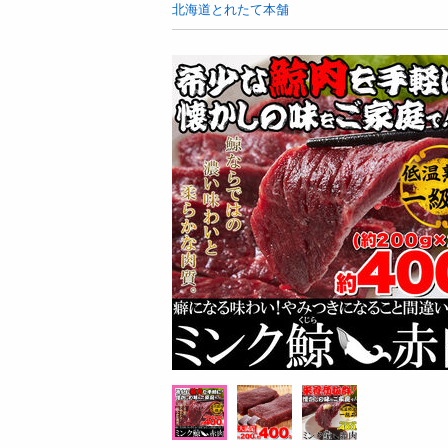
お酒
北海道とれたて本舗
洗剤
キッチン・日用品
ヘアケア・ボディケア
ビューティーケア
健康・ダイエット・サプリメント
医薬品・医薬部外品
インテリア・家具・収納・寝具
08月07日16時00分 ～
08月07日1
ファッション
ちょっプル
ちょっプル
6
17
0
家電
ア
桜クレープ 55g
フレンドベーカリー＜
ベビー・キッズ・マタニティ
プ＞ 48g
ペット用品
提供数 46
資格・学習
お試し費用
4,977
円
掲載予告