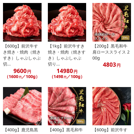
【600g】前沢牛す
【1kg】前沢牛すき
【200g】黒毛和牛
き焼き・焼肉（焼き
焼き・焼肉（焼きす
肩ローススライス 2
すき）しゃぶしゃぶ
き）しゃぶしゃぶ
00g
4803
切...
切り...
円
9600
14980
円
円
（1600
／100g）
（1498
／100g）
円
円
【400g】鹿児島黒
【400g】黒毛和牛
【600g】前沢牛す