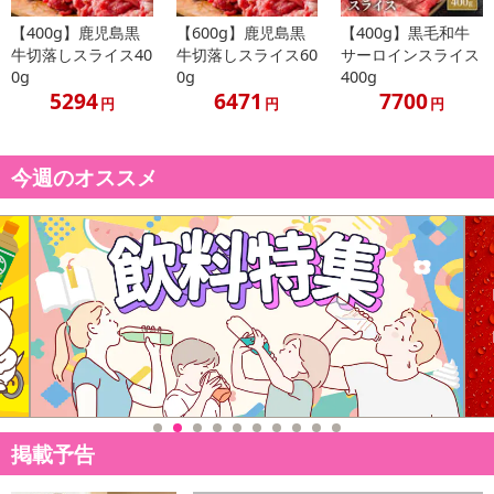
【400g】鹿児島黒
【600g】鹿児島黒
【400g】黒毛和牛
牛切落しスライス40
牛切落しスライス60
サーロインスライス
0g
0g
400g
5294
6471
7700
円
円
円
今週のオススメ
掲載予告