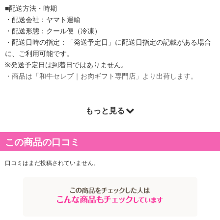
■配送方法・時期
・配送会社：ヤマト運輸
・配送形態：クール便（冷凍）
・配送日時の指定：「発送予定日」に配送日指定の記載がある場合
に、ご利用可能です。
※発送予定日は到着日ではありません。
・商品は「和牛セレブ｜お肉ギフト専門店」より出荷します。
もっと見る
商品詳細
・賞味期限：製造日より90日
この商品の口コミ
・原産国（最終加工地）：日本
・原材料/材質/素材：牛肉(国産)
口コミはまだ投稿されていません。
・アレルギー表示：牛肉
注意事項
【賞味・消費期限のある商品について】