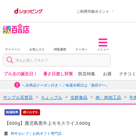
ご利用可能ポイント
マイページ
お気に入り
閲覧履歴
クーポン
メニュー
プル太の誕生日！
暑さ日差し対策
防災特集
お酒
クチコミ
＼全商品クーポン付き！／毎週木曜日は『激得デー』
サンプル百貨店
ちょっプル
生鮮食品
肉・肉加工品
牛
軽減税率
残りわずか
【600g】鹿児島黒牛上モモスライス600g
和牛セレブ｜お肉ギフト専門店