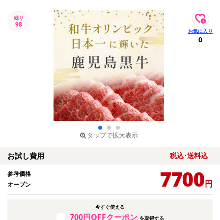
残り
98
0
タップで拡大表示
お試し費用
税込･送料込
7700
参考価格
円
オープン
今すぐ使える
700円OFFクーポン
を取得する