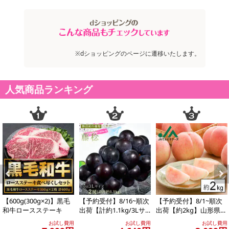
商品到着時点でのお日持ち期間は、配送日数などにより異なります
のでご了承ください。
【キャンセルについて】
※dショッピングのページに遷移いたします。
※お申込み後のキャンセルはお受けできません。
記載されている内容を必ずご確認いただき、お届けする商品セット
にご納得いただきましたうえでお申し込みください。
人気商品ランキング
※パッケージ変更や商品リニューアル（成分など含む）等により、
参考の掲載画像や画像内のバーコードなど、お届け商品と多少異な
る場合がございます。
また、[新たな加工食品の原料原産地表示制度]の経過措置期間の終
了により、商品詳細内に記載の原産国・原材料の表記が旧表記の場
合がございます。
あらかじめご了承いただいた上でお申込みください。なお、本理由
によるお申込み後のキャンセル・返品交換は対応いたしかねます。
Previous
Next
【お支払いについて】
【600g(300g×2)】黒毛
【予約受付】8/16~順次
【予約受付】8/1~順次
※お支払い方法は、電話料金合算払い、クレジットカード払い、dポ
和牛ロースステーキ
出荷【計約1.1kg/3Lサ
出荷【約2kg】山形県産
イズ×2房】藤稔（ふじ
白桃(品種・玉数おまか
イントがご利用いただけます。
お試し費用
お試し費用
お試し費用
みの...
せ)※ご家...