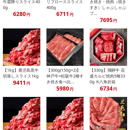
牛霜降りスライス40
リブローススライス
き焼き・焼肉（焼き
0g
400g
すき）しゃぶしゃぶ
6280
6711
ブ...
円
円
7695
円
【1kg】鹿児島黒牛
【300g(150g×2)】
【330g】飛騨牛 花
切落しスライス1kg
神戸牛×松阪牛2種す
盛カルビ焼肉5種33
9411
き焼き食べ比...
0g ※八角折箱
円
5980
6734
円
円