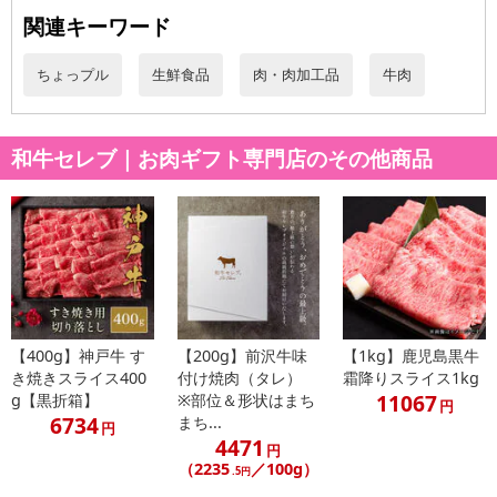
関連キーワード
発送日カレンダー
ちょっプル
生鮮食品
肉・肉加工品
牛肉
和牛セレブ｜お肉ギフト専門店のその他商品
休業日
【400g】神戸牛 す
【200g】前沢牛味
【1kg】鹿児島黒牛
■
その他共通および商品カテゴリー別注意事項（※必ずご確認くだ
き焼きスライス400
付け焼肉（タレ）
霜降りスライス1kg
さい）
11067
g【黒折箱】
※部位＆形状はまち
円
6734
まち...
円
こちらの情報は
2026-07-09 14:13:35.0
での情報となります。
4471
円
（2235
／100g）
.5円