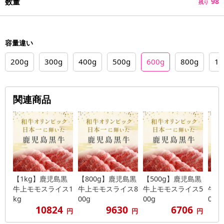
数量
98
残り
容量違い
200g
300g
400g
500g
600g
800g
1k
関連商品
【1kg】鹿児島黒
【800g】鹿児島黒
【500g】鹿児島黒
【4
牛上モモスライス1
牛上モモスライス8
牛上モモスライス5
牛上
kg
00g
00g
00g
10824
9630
6706
円
円
円