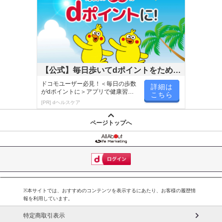
【公式】毎日歩いてdポイントをためよ
う！
ドコモユーザー必見！＜毎日の歩数
詳細は
がdポイントに＞アプリで健康習慣
こちら
が楽しく続く
[PR] dヘルスケア
ページトップへ
※本サイトでは、おすすめのコンテンツを表示するにあたり、お客様の履歴情
報を利用しています。
特定商取引表示