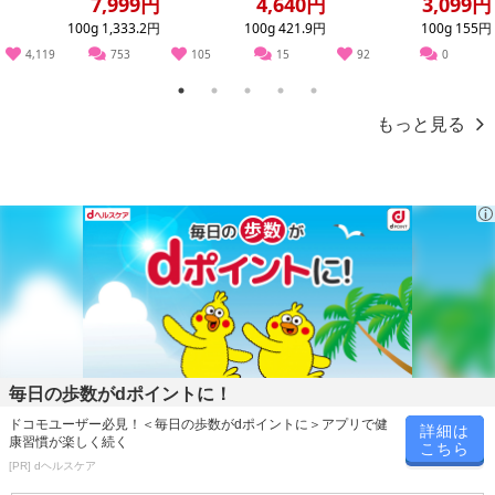
7,999円
4,640円
3,099円
100g 1,333.2円
100g 421.9円
100g 155円
【発送・お届け・商品について】
4,119
753
105
15
92
0
※お申込み頂きました商品の同梱、お届けの日時指定はいたしかね
ます。
1
2
3
4
5
※お客様のご都合でお受取りいただけない場合、商品の再発送や返
もっと見る
金はいたしかねます。
また、お届け日時のご指定は、お受けできません。宅配業者からの
不在票にてご対応ください。
※発送予定日は前後する場合がございます。また商品によって発送
日が異なります。
※dショッピングサンプル百貨店よりお届けする商品は、ご利用いた
だいた後のご感想をいただくことを目的としており、転売等は固く
禁じます。
転売等、目的以外での利用が確認された場合は、サービス利用を停
止させていただきます。
毎日の歩数がdポイントに！
【配送伝票番号について】
ドコモユーザー必見！＜毎日の歩数がdポイントに＞アプリで健
詳細は
※こちらの商品については商品の発送完了後、
康習慣が楽しく続く
こちら
配送伝票番号がマイページに表示されない場合もございます。予
[PR] dヘルスケア
めご了承ください。