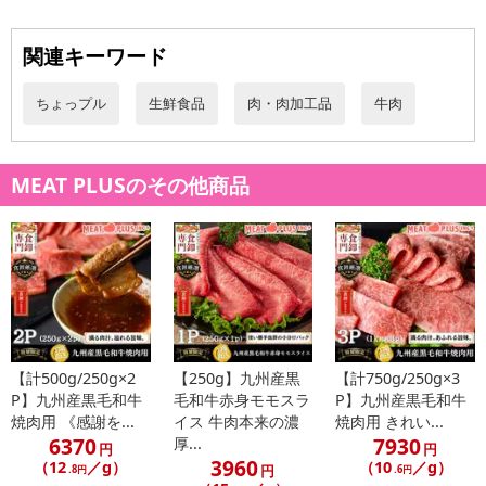
の甘みと、奥深い赤身の旨みが織りなすハーモニーは、まさに至福
の味わいです。きめ細やかな肉質は、どんな調理法でも柔らかく、
関連キーワード
様々な料理でその真価を発揮します。
一枚一枚が大判にカットされているため、すき焼きやしゃぶしゃぶ
ちょっプル
生鮮食品
肉・肉加工品
牛肉
では豊かな肉の風味を存分にお楽しみいただけ、牛丼や炒め物に使
えば、いつもの食卓が格別の「ごちそう」へと変わります。 急な来
客時やお祝いの席にも重宝する、冷凍庫にストックしておきたい逸
MEAT PLUSのその他商品
品です。この機会に、ご家庭で本格的な和牛の美味しさをぜひご堪
能ください。
【おすすめポイント】
1.口の中でとろけるような脂の甘みと、赤身の豊かな旨みが絶妙な
バランスで広がり、和牛ならではの深い味わいをお楽しみいただけ
ます。
2.大判にスライスされた霜降り肉は、すき焼きやしゃぶしゃぶはも
【計500g/250g×2
【250g】九州産黒
【計750g/250g×3
ちろん、牛丼や肉じゃが、炒め物など、幅広いメニューで贅沢な一
P】九州産黒毛和牛
毛和牛赤身モモスラ
P】九州産黒毛和牛
焼肉用 《感謝を...
イス 牛肉本来の濃
焼肉用 きれい...
品に仕上がります。
6370
7930
厚...
3.食卓に並べるだけで、いつもの食事が特別なごちそうへと変わり
円
円
3960
（12
／g）
（10
／g）
円
.8円
.6円
ます。ご家族や大切な方との団らんのひとときを、より豊かに彩り