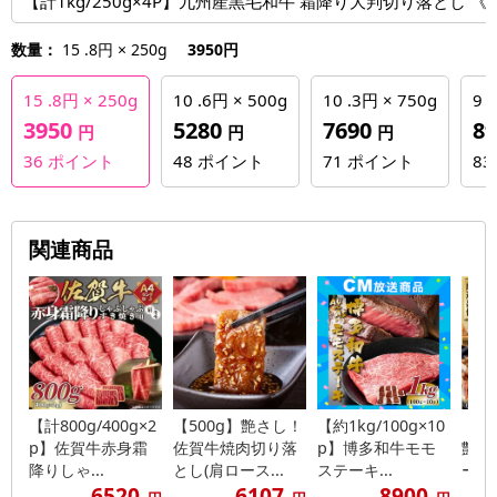
【計1kg/250g×4P】九州産黒毛和牛 霜降り大判切り落とし
数量：
15 .8円 × 250g
3950円
15 .8円 × 250g
10 .6円 × 500g
10 .3円 × 750g
9 
3950
5280
7690
8
円
円
円
36
ポイント
48
ポイント
71
ポイント
83
関連商品
【計800g/400g×2
【500g】艶さし！
【約1kg/100g×10
【1k
p】佐賀牛赤身霜
佐賀牛焼肉切り落
p】博多和牛モモ
艶さ
降りしゃ...
とし(肩ロース...
ステーキ...
ーロイ
6520
6107
8900