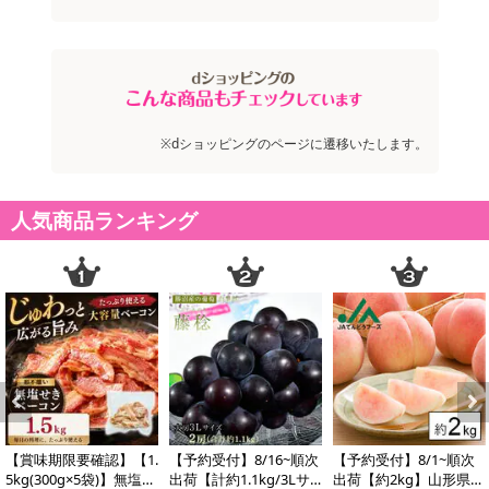
※dショッピングのページに遷移いたします。
人気商品ランキング
Previous
Next
【賞味期限要確認】【1.
【予約受付】8/16~順次
【予約受付】8/1~順次
5kg(300g×5袋)】無塩せ
出荷【計約1.1kg/3Lサ
出荷【約2kg】山形県産