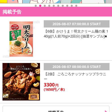
金はいたしかねます。
また、お届け日時のご指定は、お受けできません。宅配業者からの
掲載予告
不在票にてご対応ください。
※発送予定日は前後する場合がございます。また商品によって発送
2026-08-07 07:00:00.0 START
日が異なります。
※dショッピングサンプル百貨店よりお届けする商品は、ご利用いた
【6個】かけうま！明太クリーム麺の素 1
40g((1人前70g)×2回分) [抽選サンプル]■
だいた後のご感想をいただくことを目的としており、転売等は固く
禁じます。
転売等、目的以外での利用が確認された場合は、サービス利用を停
止させていただきます。
【配送伝票番号について】
2026-08-07 08:00:00.0 START
※こちらの商品については商品の発送完了後、
【2個】 ごろごろナッツナッツブラウニ
配送伝票番号がマイページに表示されない場合もございます。予
ー
めご了承ください。
3300
円
(1650
円
／本)
発送日カレンダー