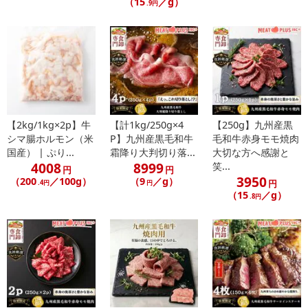
（15
／g）
.9円
ます。
4.豊かな自然の中で育まれた九州産黒毛和牛の肩ロースを使用。信
頼できる産地の上質なお肉が、ご家庭の食卓に確かな満足をお届け
します。
【レシピ・メニュー提案】
1.牛すき煮（甘辛い特製割り下でさっと煮込み、とろけるお肉の旨
みを堪能）
【2kg/1kg×2p】牛
【計1kg/250g×4
【250g】九州産黒
2.贅沢牛丼（大判の霜降り肉をたっぷり使った、食べ応えのある至
シマ腸ホルモン（米
P】九州産黒毛和牛
毛和牛赤身モモ焼肉
福の牛丼）
国産） | ぷり...
霜降り大判切り落...
大切な方へ感謝と
4008
8999
3.和風肉じゃが（牛肉の旨みがじっくり染み込んだ、心温まる家庭
笑...
円
円
3950
（200
／100g）
（9
／g）
の味）
円
.4円
円
（15
／g）
4.牛肉と彩り野菜のオイスター炒め（豊かな香りとコクでご飯が進
.8円
む、華やかな一皿）
【お客様への一言】
この九州産黒毛和牛が、お客様の毎日の食卓に、そして特別な瞬間
に、笑顔と喜びをお届けできれば幸いです。ぜひ一度、この上質な
味わいをご体験ください。