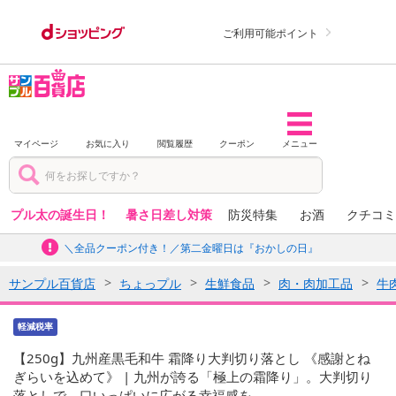
ご利用可能ポイント
マイページ
お気に入り
閲覧履歴
クーポン
メニュー
プル太の誕生日！
暑さ日差し対策
防災特集
お酒
クチコミ
＼全品クーポン付き！／第二金曜日は『おかしの日』
サンプル百貨店
ちょっプル
生鮮食品
肉・肉加工品
牛
軽減税率
【250g】九州産黒毛和牛 霜降り大判切り落とし 《感謝とね
ぎらいを込めて》 | 九州が誇る「極上の霜降り」。大判切り
落としで、口いっぱいに広がる幸福感を。