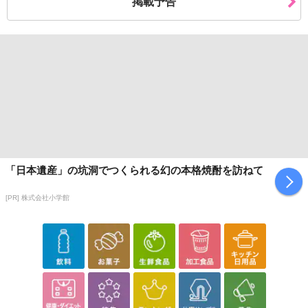
掲載予告
休業日
■
その他共通および商品カテゴリー別注意事項（※必ずご確認くだ
さい）
「日本遺産」の坑洞でつくられる幻の本格焼酎を訪ねて
こちらの情報は
2026-07-09 14:13:35.0
での情報となります。
[PR] 株式会社小学館