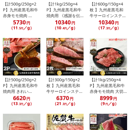
【計500g/250g×2
【計1kg/250g×4
【計600g/150g×4
・原産国：日本
P】九州産黒毛和牛
P】九州産黒毛和牛
枚 】九州産黒毛和
・商品規格：250g/p
赤身モモ焼肉 ...
焼肉用 《感謝を伝...
牛サーロインステ...
・原材料名：牛肩ロース（国内産黒毛和種）
5730
10340
10340
円
円
円
・賞味期限：商品ラベルに記載（お早めにお召し上がりください）
（11
／g）
（10
／g）
（17
／g）
.5円
.4円
.3円
・保存方法：-18℃以下で保存
・賞味期限：出荷日より90日
・原産国（最終加工地）：日本
・原材料/材質/素材：国産黒毛和牛肩ロース
・アレルギー表示：牛肉
【計500g/250g×2
【計300g/150g×2
【計1kg/250g×4
注意事項
P】九州産黒毛和牛
枚 】九州産黒毛和
P】九州産黒毛和牛
焼肉用 きれい...
牛サーロインステ...
赤身モモ焼肉 大切...
【賞味・消費期限のある商品について】
6620
6370
8999
円
円
円
商品到着時点でのお日持ち期間は、配送日数などにより異なります
（13
／g）
（21
／g）
（9
／g）
.3円
.3円
円
のでご了承ください。
【キャンセルについて】
※お申込み後のキャンセルはお受けできません。