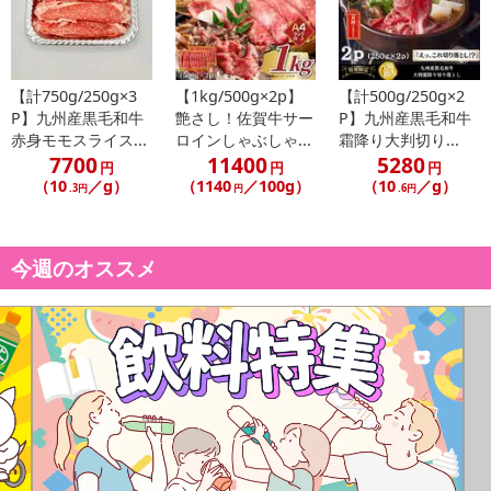
記載されている内容を必ずご確認いただき、お届けする商品セット
にご納得いただきましたうえでお申し込みください。
※パッケージ変更や商品リニューアル（成分など含む）等により、
参考の掲載画像や画像内のバーコードなど、お届け商品と多少異な
【計750g/250g×3
【1kg/500g×2p】
【計500g/250g×2
P】九州産黒毛和牛
艶さし！佐賀牛サー
P】九州産黒毛和牛
る場合がございます。
赤身モモスライス...
ロインしゃぶしゃ...
霜降り大判切り...
また、[新たな加工食品の原料原産地表示制度]の経過措置期間の終
7700
11400
5280
円
円
円
了により、商品詳細内に記載の原産国・原材料の表記が旧表記の場
（10
／g）
（1140
／100g）
（10
／g）
.3円
円
.6円
合がございます。
あらかじめご了承いただいた上でお申込みください。なお、本理由
によるお申込み後のキャンセル・返品交換は対応いたしかねます。
今週のオススメ
【お支払いについて】
※お支払い方法は、電話料金合算払い、クレジットカード払い、dポ
イントがご利用いただけます。
【発送・お届け・商品について】
※お申込み頂きました商品の同梱、お届けの日時指定はいたしかね
ます。
※お客様のご都合でお受取りいただけない場合、商品の再発送や返