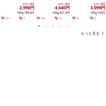
きベーコン 【形不揃
イズ×2房】藤稔（ふじ
白桃(品種・玉数おまか
お試し費用
お試し費用
お試し費用
い】
みの...
せ)※ご家...
2,990円
4,640円
3,099円
100g 199.4円
100g 421.9円
100g 155円
277
7
106
15
92
0
1
2
3
4
5
もっと見る
切り落としと侮るべからず！「えっ、これ切り落とし！？」と思わ
ず口に出るほど大きな一枚肉！
旨みたっぷり。九州産の上質な高級部位肩ロース（約30kg以上）の
塊を、そのままバサッと使いやすい切り落としにしました！「今夜
はちょっと贅沢に」そんな日にぴったりの、九州産黒毛和牛の大判
霜降り切り落としです。口にした瞬間に広がる、とろけるような脂