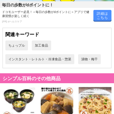
まろやかな甘酸っぱさとぽってりとした肉厚の食感が特長です。
毎日の歩数がdポイントに！
スポーツに、おやつに、晩酌のおともに◎
ドコモユーザー必見！＜毎日の歩数がdポイントに＞アプリで健
詳細は
ほんのり甘酸っぱくさわやかな味わい
康習慣が楽しく続く
こちら
ソフトな食感で、肉厚ほし梅！
[PR] dヘルスケア
関連キーワード
自然の恵みを堪能できる、贅沢干し梅をぜひお試しください。
ちょっプル
加工食品
・保存方法：直射日光・高温多湿を避けて保存して下さい。
インスタント・レトルト・冷凍食品・惣菜
漬物・梅干
・賞味期限：
出荷日より30日以上
シンプル百科のその他商品
※商品到着時点でのお日持ち期間は、配送日数などにより異なり
ますのでご了承ください。
・原産国（最終加工地）：中国
・原材料/材質/素材：梅(原産国：中国)、食塩、糖類（砂糖、ぶどう
糖果糖液糖）／酸味料、甘味料（アスパルテーム・L-フェニルアラ
ニン化合物、ソルビトール）、調味料（アミノ酸）