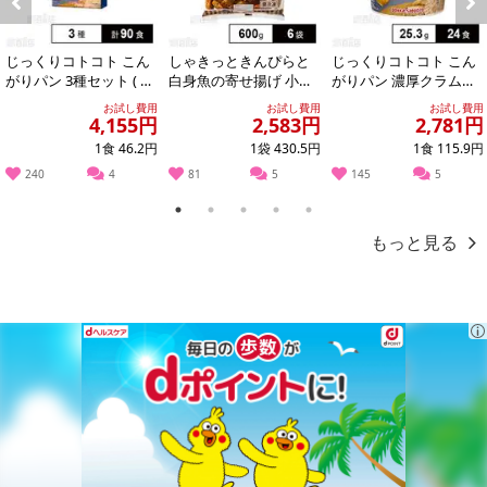
Previous
Next
じっくりコトコト こん
しゃきっときんぴらと
じっくりコトコト こん
がりパン 3種セット ( 濃
白身魚の寄せ揚げ 小口
がりパン 濃厚クラムポ
厚コーンポタージュ /
包装 600g
タージュ カップ 25.3g
お試し費用
お試し費用
お試し費用
濃厚か...
4,155円
2,583円
2,781円
1食 46.2円
1袋 430.5円
1食 115.9円
240
4
81
5
145
5
1
2
3
4
5
もっと見る
大袋入りだと乾燥や湿気で風味を損ないがちですが、
少量ずつ個包装なので、いつでも開けたて新鮮な風味をお楽しみ頂
けます！
ちょっとしたおやつとして持ち運んだり、サッとおすそ分けできる
のも好評です♪
＜種なしさわやか干し梅＞
豊かな自然の恵みを閉じ込め、丹精込めて作られたこの干し梅は、