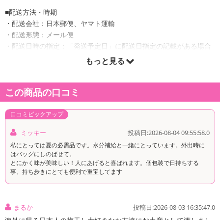
■配送方法・時期
・配送会社：日本郵便、ヤマト運輸
・配送形態：メール便
・配送日時の指定：「発送予定日」に配送日指定の記載がある場合
に、ご利用可能です。
もっと見る
※発送予定日は到着日ではありません。
・商品は「シンプル百科」より出荷します。
この商品の口コミ
口コミピックアップ
商品詳細
ミッキー
投稿日:2026-08-04 09:55:58.0
私にとっては夏の必需品です。水分補給と一緒にとっています。外出時に
はバッグにしのばせて。
とにかく味が美味しい！人にあげると喜ばれます。個包装で日持ちする
事、持ち歩きにとても便利で重宝してます
まるか
投稿日:2026-08-03 16:35:47.0