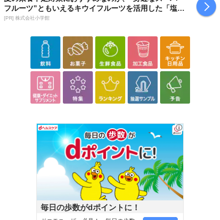
フルーツ”ともいえるキウイフルーツを活用した「塩キ
ウイ」
[PR] 株式会社小学館
毎日の歩数がdポイントに！