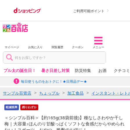
ご利用可能ポイント
マイページ
お気に入り
閲覧履歴
クーポン
メニュー
プル太の誕生日！
暑さ日差し対策
防災特集
お酒
クチコミ
毎日使うものをおトクに！★日用品デー★
サンプル百貨店
ちょっプル
加工食品
インスタント・レト
軽減税率
残りわずか
＜シンプル百科＞【約165g(38袋前後)】種なしさわやか干し
梅 | 大容量♪ほんのり甘酸っぱくソフトな食感だからやめられ
ない！スポーツ、おやつ、晩酌のお供に！