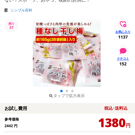
シンプル百科
残り
37
1137
152
タップで拡大表示
お試し費用
税込･送料込
1380
参考価格
円
2442
円