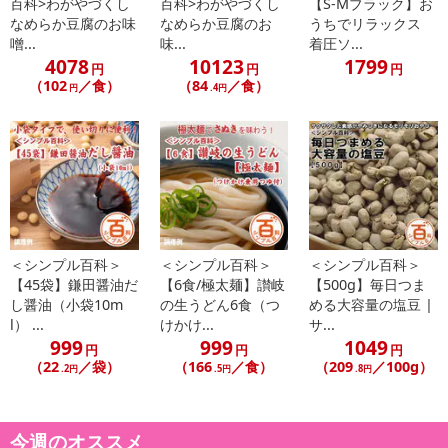
百科>わがやづくし
百科>わがやづくし
【S-Mブラック】お
【配送伝票番号について】
なめらか豆腐のお味
なめらか豆腐のお
うちでリラックス
※こちらの商品については商品の発送完了後、
噌...
味...
着圧ソ...
配送伝票番号がマイページに表示されない場合もございます。予
4078
10123
1799
円
円
円
めご了承ください。
（102
／食）
（84
／食）
円
.4円
発送日カレンダー
＜シンプル百科＞
＜シンプル百科＞
＜シンプル百科＞
【45袋】鎌田醤油だ
【6食/極太麺】讃岐
【500g】毎日つま
し醤油（小袋10m
の生うどん6食（つ
める大容量の塩豆 |
l） ...
けかけ...
サ...
999
999
1049
円
円
円
休業日
（22
／袋）
（166
／食）
（209
／100g）
.2円
.5円
.8円
■
その他共通および商品カテゴリー別注意事項（※必ずご確認くだ
今週のオススメ
さい）