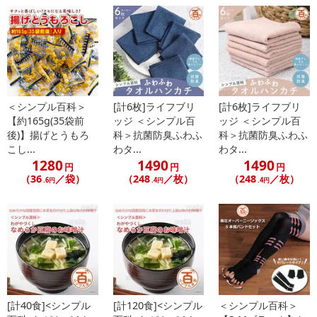
【お支払いについて】
※お支払い方法は、電話料金合算払い、クレジットカード払い、dポ
イントがご利用いただけます。
【発送・お届け・商品について】
※お申込み頂きました商品の同梱、お届けの日時指定はいたしかね
＜シンプル百科＞
[計6枚]ライフブリ
[計6枚]ライフブリ
ます。
【約165g(35袋前
ッジ ＜シンプル百
ッジ ＜シンプル百
※お客様のご都合でお受取りいただけない場合、商品の再発送や返
後)】揚げとうもろ
科＞抗菌防臭ふわふ
科＞抗菌防臭ふわふ
金はいたしかねます。
こし...
わタ...
わタ...
1280
1490
1490
また、お届け日時のご指定は、お受けできません。宅配業者からの
円
円
円
（36
／袋）
（248
／枚）
（248
／枚）
不在票にてご対応ください。
.6円
.4円
.4円
※発送予定日は前後する場合がございます。また商品によって発送
日が異なります。
※dショッピングサンプル百貨店よりお届けする商品は、ご利用いた
だいた後のご感想をいただくことを目的としており、転売等は固く
禁じます。
転売等、目的以外での利用が確認された場合は、サービス利用を停
止させていただきます。
[計40食]<シンプル
[計120食]<シンプル
＜シンプル百科＞