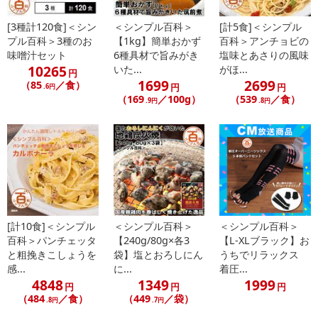
[3種計120食]＜シン
＜シンプル百科＞
[計5食]＜シンプル
注意事項
プル百科＞3種のお
【1kg】簡単おかず
百科＞アンチョビの
味噌汁セット
6種具材で旨みがき
塩味とあさりの風味
【賞味・消費期限のある商品について】
10265
いた...
がほ...
円
商品到着時点でのお日持ち期間は、配送日数などにより異なります
1699
2699
（85
／食）
円
円
.6円
のでご了承ください。
（169
／100g）
（539
／食）
.9円
.8円
【キャンセルについて】
※お申込み後のキャンセルはお受けできません。
記載されている内容を必ずご確認いただき、お届けする商品セット
にご納得いただきましたうえでお申し込みください。
※パッケージ変更や商品リニューアル（成分など含む）等により、
参考の掲載画像や画像内のバーコードなど、お届け商品と多少異な
る場合がございます。
[計10食]＜シンプル
＜シンプル百科＞
＜シンプル百科＞
また、[新たな加工食品の原料原産地表示制度]の経過措置期間の終
百科＞パンチェッタ
【240g/80g×各3
【L-XLブラック】お
と粗挽きこしょうを
袋】塩とおろしにん
うちでリラックス
了により、商品詳細内に記載の原産国・原材料の表記が旧表記の場
感...
に...
着圧...
合がございます。
4848
1349
1999
円
円
円
あらかじめご了承いただいた上でお申込みください。なお、本理由
（484
／食）
（449
／袋）
.8円
.7円
によるお申込み後のキャンセル・返品交換は対応いたしかねます。