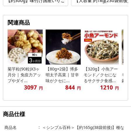
【約300g】味付け国産いりこ
【大容量 約1kg(230袋前
関連商品
菊芋粒(90粒)X3ヶ
【80g×2袋】博多
【320g】小魚アー
【3
月分 | 免疫力アッ
明太子高菜 | 甘辛
モンド／クセにな
モン
プやダイ...
味がクセに...
るサクサク食感...
豪華
3097
844
1210
円
円
円
商品仕様
商品名
＜シンプル百科＞【約165g(38袋前後)】種な