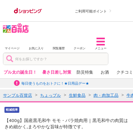
ご利用可能ポイント
マイページ
お気に入り
閲覧履歴
クーポン
メニュー
プル太の誕生日！
暑さ日差し対策
防災特集
お酒
クチコミ
毎日使うものをおトクに！★日用品デー★
サンプル百貨店
ちょっプル
生鮮食品
肉・肉加工品
牛
軽減税率
【400g】国産黒毛和牛 モモ・バラ焼肉用 | 黒毛和牛の肉質は
きめ細かく,まろやかな旨味が特徴です。