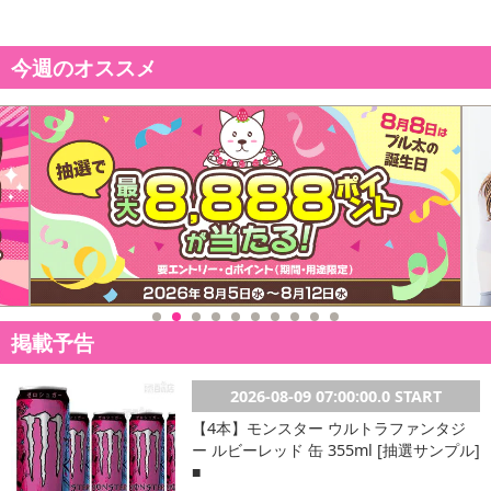
転売等、目的以外での利用が確認された場合は、サービス利用を停
止させていただきます。
今週のオススメ
【配送伝票番号について】
※こちらの商品については商品の発送完了後、
配送伝票番号がマイページに表示されない場合もございます。予
めご了承ください。
発送日カレンダー
掲載予告
2026-08-09 07:00:00.0 START
【4本】モンスター ウルトラファンタジ
ー ルビーレッド 缶 355ml [抽選サンプル]
■
休業日