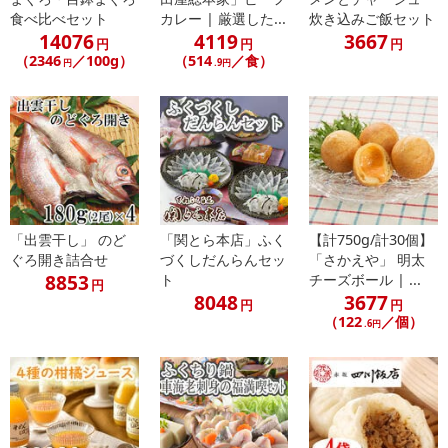
・アレルギー表示：牛肉
食べ比べセット
カレー | 厳選した...
炊き込みご飯セット
・注意事項：-18℃以下で保存してください。解凍後はお早目にお召
14076
4119
3667
円
円
円
し上がりください。
（2346
／100g）
（514
／食）
円
.9円
注意事項
【賞味・消費期限のある商品について】
商品到着時点でのお日持ち期間は、配送日数などにより異なります
のでご了承ください。
「出雲干し」 のど
「関とら本店」ふく
【計750g/計30個】
【キャンセルについて】
ぐろ開き詰合せ
づくしだんらんセッ
「さかえや」 明太
※お申込み後のキャンセルはお受けできません。
8853
ト
チーズボール | ...
円
記載されている内容を必ずご確認いただき、お届けする商品セット
8048
3677
円
円
にご納得いただきましたうえでお申し込みください。
（122
／個）
.6円
※パッケージ変更や商品リニューアル（成分など含む）等により、
参考の掲載画像や画像内のバーコードなど、お届け商品と多少異な
る場合がございます。
また、[新たな加工食品の原料原産地表示制度]の経過措置期間の終
了により、商品詳細内に記載の原産国・原材料の表記が旧表記の場