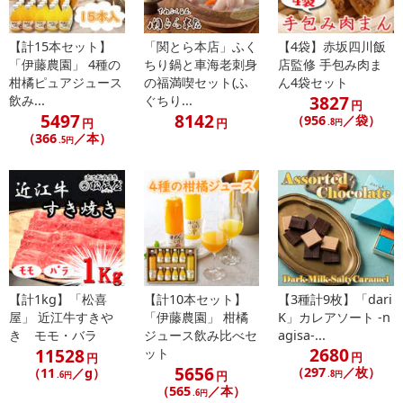
合がございます。
あらかじめご了承いただいた上でお申込みください。なお、本理由
によるお申込み後のキャンセル・返品交換は対応いたしかねます。
【計15本セット】
「関とら本店」ふく
【4袋】赤坂四川飯
「伊藤農園」 4種の
ちり鍋と車海老刺身
店監修 手包み肉ま
柑橘ピュアジュース
の福満喫セット(ふ
ん4袋セット
【お支払いについて】
3827
飲み...
ぐちり...
※お支払い方法は、電話料金合算払い、クレジットカード払い、dポ
円
5497
8142
（956
／袋）
円
円
.8円
イントがご利用いただけます。
（366
／本）
.5円
【発送・お届け・商品について】
※お申込み頂きました商品の同梱、お届けの日時指定はいたしかね
ます。
※お客様のご都合でお受取りいただけない場合、商品の再発送や返
金はいたしかねます。
また、お届け日時のご指定は、お受けできません。宅配業者からの
不在票にてご対応ください。
【計1kg】「松喜
【計10本セット】
【3種計9枚】「dari
※発送予定日は前後する場合がございます。また商品によって発送
屋」 近江牛すきや
「伊藤農園」 柑橘
K」カレアソート -n
日が異なります。
き モモ・バラ
ジュース飲み比べセ
agisa-...
2680
11528
※dショッピングサンプル百貨店よりお届けする商品は、ご利用いた
ット
円
円
5656
（297
／枚）
（11
／g）
だいた後のご感想をいただくことを目的としており、転売等は固く
円
.8円
.6円
（565
／本）
禁じます。
.6円