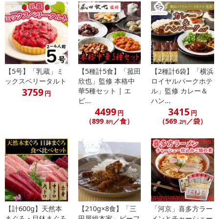
【5号】「乳蔵」ミ
【5種計5食】「菰田
【2種計6袋】「横浜
ックスベリータルト
欣也」監修 本格中
ロイヤルパークホテ
和牛の90％を占める黒毛和牛は,すぐれた資質を持つ
3759
華5種セット | エ
ル」監修 カレー＆
円
血統ある銘柄牛として,おいしさ,柔らかさが高く評価されています。
ビ...
ハン...
肉質は,弾力があり,柔らかく,きめも細かくよく引き締まっていま
4499
3415
円
円
す。
（899
／食）
（569
／袋）
.8円
.2円
肉そのものにうまみのあるいい香りがありますので
ほどよい焼き加減で食すれば,ジューシーで肉本来の甘味を感じま
す。
鮮度を維持するため,スキンパック包装でお届けいたします。
・賞味期限：出荷日より30日
・原産国（最終加工地）：日本
【計600g】天然本
【210g×8食】「三
「河京」喜多方ラー
・原材料/材質/素材：牛肉
まぐろ・目鉢まぐろ
田屋総本家」ビーフ
メンとチャーシュー