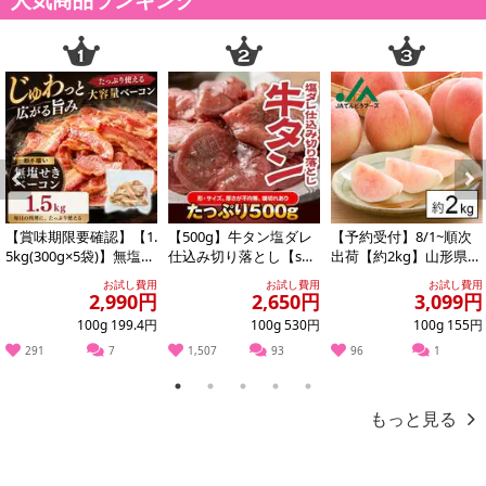
Previous
Next
【賞味期限要確認】【1.
【500g】牛タン塩ダレ
【予約受付】8/1~順次
5kg(300g×5袋)】無塩せ
仕込み切り落とし【s
出荷【約2kg】山形県産
きベーコン 【形不揃
g】
白桃(品種・玉数おまか
お試し費用
お試し費用
お試し費用
い】
せ)※ご家...
2,990円
2,650円
3,099円
100g 199.4円
100g 530円
100g 155円
291
7
1,507
93
96
1
1
2
3
4
5
もっと見る