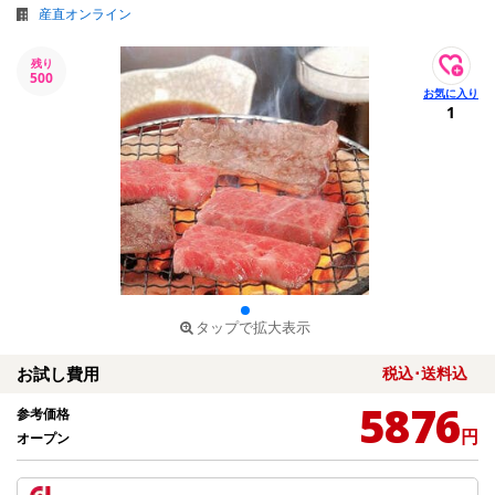
産直オンライン
残り
500
1
タップで拡大表示
お試し費用
税込･送料込
5876
参考価格
円
オープン