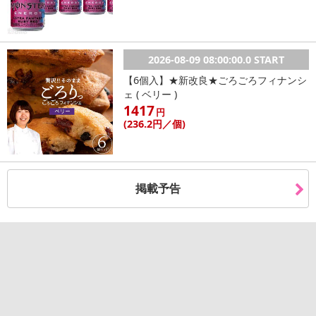
■
その他共通および商品カテゴリー別注意事項（※必ずご確認くだ
さい）
2026-08-09 08:00:00.0 START
こちらの情報は
2026-07-09 14:13:35.0
での情報となります。
【6個入】★新改良★ごろごろフィナンシ
ェ ( ベリー )
1417
円
(236
.2円
／個)
掲載予告