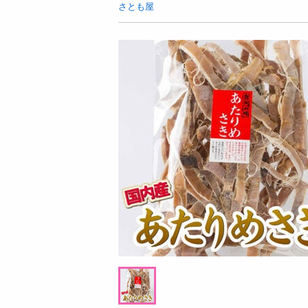
お酒
さとも屋
洗剤
キッチン・日用品
ヘアケア・ボディケア
ビューティーケア
健康・ダイエット・サプリメント
医薬品・医薬部外品
インテリア・家具・収納・寝具
08月07日12時00分 ～
08月07日1
ファッション
ちょっプル
ちょっプル
0
7
0
家電
シ
花ふぜい ラベンダー 煙少香 徳用大型 2
【ふつう/20枚×24点
ベビー・キッズ・マタニティ
20G×3点セット
COLOR MyPalette【P
ペット用品
提供数 997
資格・学習
お試し費用
2,999
円
掲載予告