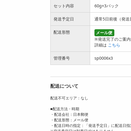
セット内容
60g×3パック
発送予定日
通常5日前後（発送
配送形態
メール便
【120g×2パック】お
【150g】珍味 国産
※発送完了のご案内
つまみ珍味 イカスミ
（日本海産）イカの
詳細は
こちら
入りさ...
煮干まめい...
2212
1877
円
円
管理番号
sp0006x3
配送について
配送不可エリア：なし
【70g×3本セット】
【70g×3本セット】
新潟妙高特産品 6
新潟妙高特産品 3年
■配送方法・時期
年熟成吟醸...
熟成...
・配送会社：日本郵便
4504
3398
・配送形態：メール便
円
円
・配送日時の指定：「発送予定日」に配送日指
※発送予定日は到着日ではありません。