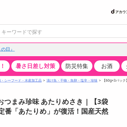
しの日』
！
暑さ日差し対策
防災特集
お酒
て見る
特設コーナー
食品・調味料
生鮮食品
お菓子
アイス・スイーツ
飲料
お酒
洗剤
キッチン・日用品
健康・ダイエット
医薬品・医薬部外
インテリア・家具
ファッション
家電
ベビー・キッズ・
ペット用品
加工食品
ヘアケア・ボディ
ビューティーケア
特集一覧
類・シーフード・水産加工品
漬け魚・干物・魚卵・塩辛・珍味
【60g×3パッ
クチコミで選ばれた人気商品
米・雑穀
肉・肉加工品
スナック菓子
アイスクリーム・シャーベット
水・ミネラルウォーター・炭酸水
ビール・発泡酒・新ジャンル
キッチン・台所用洗剤
掃除用具
健康食品・飲料
第二類医薬品
収納用品
トップス
生活家電
ベビーおむつ・トイレ用品
犬用品
カップ麺・乾麺・パスタ
ヘアケア・スタイリング
スキンケア・基礎化粧品
パン・シリアル・コーンフレーク
魚介類・シーフード・水産加工品
クッキー・クラッカー
ケーキ・スイーツ
お茶・紅茶（ソフトドリンク）
ワイン
洗濯用洗剤・柔軟剤・漂白剤
洗濯用品
ダイエット
指定第二類医薬品
寝具・布団
ボトムス
キッチン家電
授乳グッズ
猫用品
インスタント・レトルト・冷凍食品・惣菜
ボディケア
ベースメイク・メイクアップ・ネイル
おつまみ珍味 あたりめさき | 【3袋
サンプリング
チーズ・ヨーグルト・乳製品・卵
フルーツ・果物・果物加工品
キャンディ・ガム・タブレット
お菓子・スイーツギフト
コーヒー（ソフトドリンク）
日本酒・焼酎
バス・お風呂用洗剤
トイレ・バス用品
サプリメント
第三類医薬品
マット・カーペット・クッション
シューズ
冷房・暖房器具・空調
食事グッズ
その他 ペット用品
ナチュラル・オーガニックコスメ
定番「あたりめ」が復活！国産天然
抽選サンプル
調味料・ドレッシング・油
野菜・きのこ
せんべい・米菓
果実・野菜・清涼・乳飲料
洋酒・リキュール
トイレ用洗剤
タオル
美容サプリメント・ドリンク
医薬部外品
テーブル・デスク・カウンター
バッグ
美容・健康家電
ベビー用品・雑貨
香水・アロマ