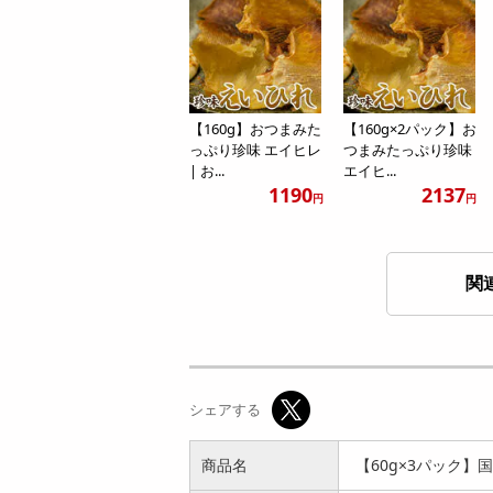
【160g】おつまみた
【160g×2パック】お
っぷり珍味 エイヒレ
つまみたっぷり珍味
| お...
エイヒ...
1190
2137
円
円
関
【計140g/70g×2パ
【70g】無添加珍味
ック】無添加珍味日
日本海産ほたるいか
シェアする
本海産...
の素干し |...
2340
1237
円
円
商品名
【60g×3パック】