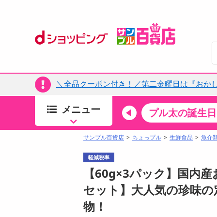
＼全品クーポン付き！／第二金曜日は『おか
メニュー
ちょっプルカテゴリ
キッチン・日用品
食品
プル太の誕生日
すべ
食品・調味料
サンプル百貨店
ちょっプル
生鮮食品
魚介
生鮮食品
軽減税率
加工食品
【60g×3パック】国内産
お菓子
セット】大人気の珍味の
アイス・スイーツ
物！
飲料