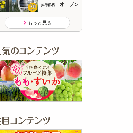
オープン
参考価格
参
150
1個あたり
円
もっと見る