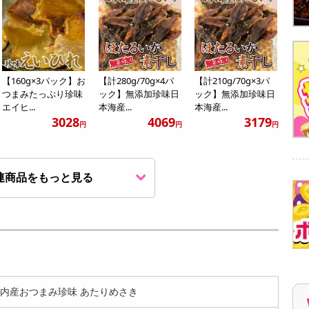
【160g×3パック】お
【計280g/70g×4パ
【計210g/70g×3パ
つまみたっぷり珍味
ック】無添加珍味日
ック】無添加珍味日
エイヒ...
本海産...
本海産...
3028
4069
3179
円
円
円
連商品をもっと見る
【21g】三重県産 あ
【計42g/21g×2パッ
【120g】おつまみ珍
おさのり(アオサ海
ク】三重県産 あおさ
味 イカスミ入りさき
苔) チャ...
のり...
いか |...
798
1540
1219
円
円
円
国内産おつまみ珍味 あたりめさき