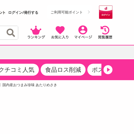
ご利用可能ポイント
ログイン/発行する
クチコミ人気
食品ロス削減
ポストにお届け
クーポン
・サプリメント
品
・収納・寝具
マタニティ
ケア
商品限定クーポン
ク】国内産おつまみ珍味 あたりめさき
食品ギフト
おつまみ
ココア・チョコレート飲料
その他 アルコール飲料
弁当箱・水筒・弁当グッズ
下着・ルームウェア
その他 食品
製菓・製パン材料
飲料ギフト
生活雑貨
メンズ
その他 お菓子・スイーツ
その他 飲料
スポーツ・アウトドア用品
ベビー・キッズ
介護用品
レッグウェア