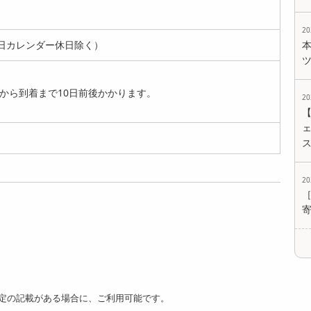
2
日カレンダー休日除く）
【計10種】珍味10種
【1袋5切れ入り×3
【60g】国内産おつ
から到着まで10日前後かかります。
食べ比べギフトセッ
種】骨取り魚（無
まみ珍味 あたりめさ
2
ト 贈り...
塩）3種セット...
き | 大...
2590
3869
1290
ェ
円
円
円
2
【計180g/60g×3
【計120g/60g×2
【60g】焼剣先いか
袋】焼剣先いか 昔な
袋】焼剣先いか 昔な
昔ながらのおつまみ
がらの...
がらの...
珍味 イカ...
3350
2380
1480
円
円
円
定の記載がある場合に、ご利用可能です。