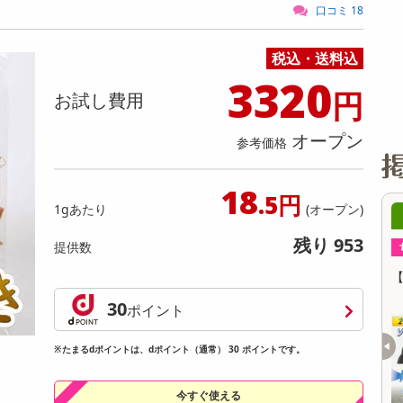
缶詰・瓶詰・ジャム・はちみつ
ミールキット
チョコレート
トクホ
果実酒・梅酒
住居用洗剤
日用品
スポーツサプリメント・ドリンク
チェア・ソファ
財布・小物
パソコン・プリンター・パソコン周辺機器
家具・寝具
口コミ 18
料理の素
ナッツ・ドライフルーツ
栄養ドリンク・エナジードリンク
チューハイ・カクテル
洗剤ギフト
ヘルスケア・衛生用品
健康グッズ
インテリア雑貨
時計
記録メディア・メモリーカード
マタニティ
税込・送料込
乾物・海苔・粉物
ゼリー・プリン
お茶・紅茶（茶葉）
ノンアルコール飲料
その他 洗剤
キッチン雑貨・食器・消耗品
アウトドア・イベント用品・DIY・工具
アクセサリー
その他 ベビー・キッズ・マタニティ
スマートフォン・携帯電話・タブレットアクセ
リー
3320
カレー・シチュー
和菓子
コーヒー(豆・インスタント）
ビール・ワイン・お酒ギフト
調理器具・鍋・包丁
その他 インテリア・家具
ファッション雑貨
電池
円
お試し費用
電球・蛍光灯・照明
オープン
参考価格
AV機器
その他 家電
18
.5円
1gあたり
(オープン)
2時00分 ～
08月07日12時00分 ～
残り 953
提供数
ちょっプル
0
0
72
4
セット】超快適SMART
【3個セット!】2WAYソーラー殺虫ライト
ink×Gray】
30
ポイント
提供数 500
提供数 169
お試し費用
お試し費用
※たまるdポイントは、dポイント（通常） 30 ポイントです。
15,999
3,280
円
円
今すぐ使える