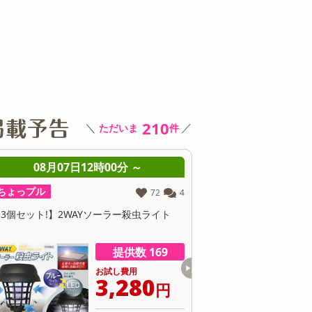
その他 キッチン・日用品
その他 ファッション
サ
210
＼
／
ただいま
件
08月07日12時00分 ～
08月07日12時0
ちょっプル
ちょっプル
1,195
43
受け口＆チャック付携帯トイレ12枚セット
順次出荷 地域厳選の桃「
（男女兼用）
玉 1箱約5k
提供数 111
お試し費用
お
1,799
9
円