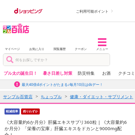
ご利用可能ポイント
マイページ
お気に入り
閲覧履歴
クーポン
メニュー
プル太の誕生日！
暑さ日差し対策
防災特集
お酒
クチコミ
最大40倍dポイントがたまる♪毎月10日はdsデー！
サンプル百貨店
ちょっプル
健康・ダイエット・サプリメント
軽減税率
残りわずか
《大容量約6か月分》肝臓エキスサプリ360粒 | 《大容量約6
か月分》「栄養の宝庫」肝臓エキスをドカンと9000mg配
合！