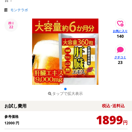
モンテラボ
残り
22
140
23
タップで拡大表示
お試し費用
税込･送料込
1899
参考価格
円
12000
円