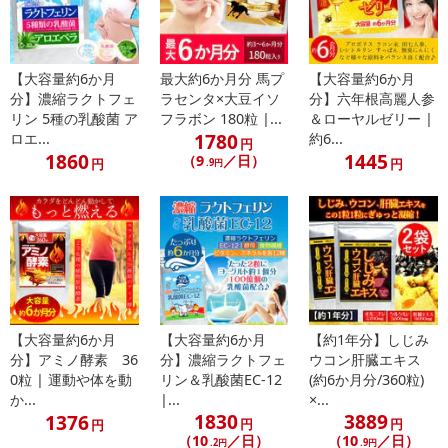
粒酸化ケイ素（原材料の一部に豚肉を含む）
・アレルギー表示：※原材料等をご確認のうえ、食品アレルギーの
ある方はお召し上がりにならないでください。
【大容量約6か月
最大約6か月分 馬プ
【大容量約6か月
・注意事項：
分】濃縮ラクトフェ
ラセンタ×大豆イソ
分】六年根高麗人参
※お体に異常を感じた場合は、飲用を中止してください。
リン 5種の乳酸菌 ア
フラボン 180粒 |...
＆ローヤルゼリー |
※食生活は主食、主菜、副菜を基本に、食事のバランスを。
1780
ロエ...
約6...
円
※開封後はお早めにお召し上がりください。
1860
1445
（9
／日）
円
円
.9円
注意事項
【賞味・消費期限のある商品について】
商品到着時点でのお日持ち期間は、配送日数などにより異なります
のでご了承ください。
【大容量約6か月
【大容量約6か月
【約1年分】しじみ
【キャンセルについて】
分】アミノ酵素 36
分】濃縮ラクトフェ
ウコン肝臓エキス
※お申込み後のキャンセルはお受けできません。
0粒 | 運動や体を動
リン＆乳酸菌EC-12
(約6か月分/360粒)
記載されている内容を必ずご確認いただき、お届けする商品セット
か...
|...
×...
にご納得いただきましたうえでお申し込みください。
1830
3889
1376
円
円
円
※パッケージ変更や商品リニューアル（成分など含む）等により、
（10
／日）
（10
／日）
.2円
.9円