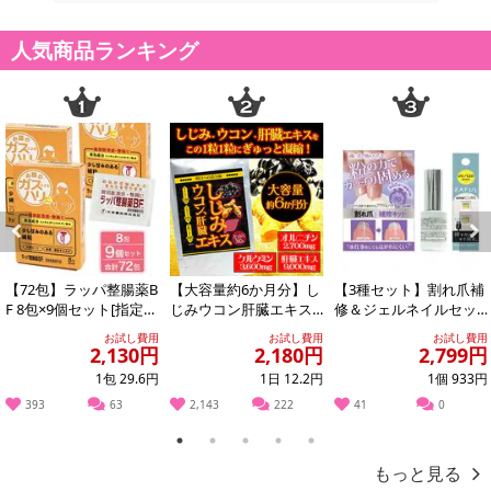
チン、亜鉛、ウコン、シジミエキスをバランス良く配合し、日々頑
人気商品ランキング
張る方を応援するサプリメントです。
●豚肝臓酵素分解物（1袋中9000mg配合）
レバーは、良質なタンパク質やビタミン類が含まれており、栄養価
が高く、優れた食品です。肝臓エキス（肝臓酵素分解物）はレバー
よりもペプチドやアミノ酸を多く含んでいるために、体内での消
化・吸収に優れ、BCAA（バリン・ロイシン・イソロイシン）、オル
ニチンなどのアミノ酸が豊富に含まれています。
Previous
Next
●カキ肉エキス末
【72包】ラッパ整腸薬B
【大容量約6か月分】し
【3種セット】割れ爪補
カキはもともと海のミルクとも呼ばれるほど栄養豊富な食材。濃縮
F 8包×9個セット[指定医
じみウコン肝臓エキス3
修＆ジェルネイルセッ
されたカキ肉エキスにはミネラル・ビタミン類の他、タウリンなど
薬部外品］大幸薬品
60粒
ト
お試し費用
お試し費用
お試し費用
2,130円
2,180円
2,799円
を含む18種類のアミノ酸が豊富に含まれています。
1包 29.6円
1日 12.2円
1個 933円
●L-オルニチン塩酸塩
393
63
2,143
222
41
0
アミノ酸の一種で、飲み過ぎ、食べ過ぎサポートの他、運動などで
1
2
3
4
5
もっと高めたい方などにおすすめの成分です。
もっと見る