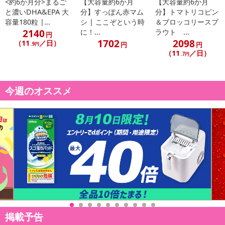
<約6か月分>まるご
【大容量約6か月
【大容量約6か月
日が異なります。
と濃いDHA&EPA 大
分】すっぽん赤マム
分】トマトリコピン
※dショッピングサンプル百貨店よりお届けする商品は、ご利用いた
容量180粒 |...
シ | ここぞという時
＆ブロッコリースプ
2140
に！...
ラウト ...
だいた後のご感想をいただくことを目的としており、転売等は固く
円
1702
2098
（11
／日）
禁じます。
円
円
.9円
（11
／日）
.7円
転売等、目的以外での利用が確認された場合は、サービス利用を停
止させていただきます。
今週のオススメ
【配送伝票番号について】
※こちらの商品については商品の発送完了後、
配送伝票番号がマイページに表示されない場合もございます。予
めご了承ください。
発送日カレンダー
掲載予告