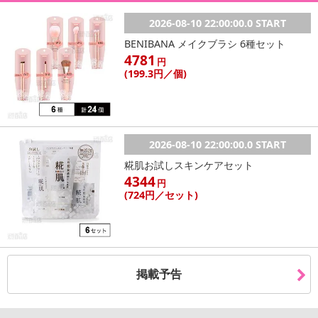
2026-08-10 22:00:00.0 START
BENIBANA メイクブラシ 6種セット
4781
休業日
円
(199
.3円
／個)
■
その他共通および商品カテゴリー別注意事項（※必ずご確認くだ
さい）
こちらの情報は
2026-07-09 14:13:35.0
での情報となります。
2026-08-10 22:00:00.0 START
糀肌お試しスキンケアセット
4344
円
(724
円
／セット)
掲載予告