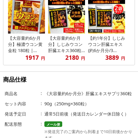
【大容量約6か月
【大容量約6か月
【約1年分】しじみ
分】極濃ウコン黄
分】しじみウコン
ウコン肝臓エキス
金粒 180粒 |...
肝臓エキス360粒...
(約6か月分/3...
1917
2180
3889
円
円
円
商品仕様
商品名
《大容量約6か月分》肝臓エキスサプリ360粒
セット内容
90g（250mg×360粒）
発送予定日
通常5日前後（発送日カレンダー休日除く）
配送形態
メール便
※発送完了のご案内から到着まで10日前後かかり
ます。