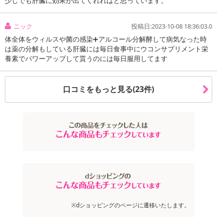
少しでも肝臓に効果が出てくれればと思っています。
毎日夜遅くまで頑張る方を応援♪「栄養の宝庫」肝臓エキスをド〜ン
と9000mg配合！夜のお付き合いが多い方でも朝からドンドン動き
ニック
投稿日:2023-10-08 18:36:03.0
たくなる感じ！肝臓エキスのほかに、カキ肉エキス、L-オルニチ
体全体をウィルスや菌の感染➕アルコール分解酵して病気なった時
ン、亜鉛、ウコン、シジミエキスなど日々の体調管理を心がけてい
は薬の分解もしている肝臓には毎日食事中にウコンサプリメント栄
養素でパワーアップして貰うのには毎日服用してます
る方をサポート♪
口コミをもっと見る(23件)
《商品のポイント》
必須アミノ酸をバランスよく含み、ビタミンA、ビタミンB群、鉄
分、葉酸なども豊富で「栄養の宝庫」といわれるのがレバー。その
レバーを酵素分解して吸収に優れた状態にしたのが肝臓エキス（肝
※dショッピングのページに遷移いたします。
臓酵素分解物です。 肝臓エキスサプリには、豚肝臓酵素分解物をた
っぷり9000mg配合！さらに相性の良い、カキ肉エキス、L-オルニ