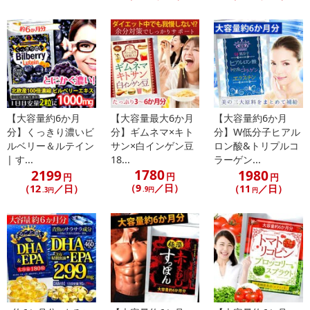
参考の掲載画像や画像内のバーコードなど、お届け商品と多少異な
る場合がございます。
また、[新たな加工食品の原料原産地表示制度]の経過措置期間の終
了により、商品詳細内に記載の原産国・原材料の表記が旧表記の場
合がございます。
あらかじめご了承いただいた上でお申込みください。なお、本理由
によるお申込み後のキャンセル・返品交換は対応いたしかねます。
【大容量約6か月
【大容量最大6か月
【大容量約6か月
分】くっきり濃いビ
分】ギムネマ×キト
分】W低分子ヒアル
【お支払いについて】
ルベリー＆ルテイン
サン×白インゲン豆
ロン酸&トリプルコ
※お支払い方法は、電話料金合算払い、クレジットカード払い、dポ
| す...
18...
ラーゲン...
イントがご利用いただけます。
1780
2199
1980
円
円
円
（9
／日）
（12
／日）
（11
／日）
.9円
.3円
円
【発送・お届け・商品について】
※お申込み頂きました商品の同梱、お届けの日時指定はいたしかね
ます。
※お客様のご都合でお受取りいただけない場合、商品の再発送や返
金はいたしかねます。
また、お届け日時のご指定は、お受けできません。宅配業者からの
不在票にてご対応ください。
※発送予定日は前後する場合がございます。また商品によって発送