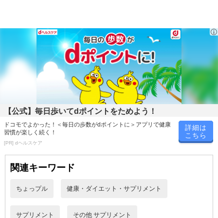
●ビール酵母（亜鉛含有）
酵母培養で作られた有機亜鉛。亜鉛含有量の高い天然型ミネラル食
品。
●ウコン末
ウコンの主成分であるクルクミンは飲み過ぎなどをサポートする成
分として有名ですが、近年ではダイエットサポート成分としても注
目されています。またウコンにはミネラルや食物繊維など不足しが
ちな栄養素も含まれているので美容・健康サポートの面からもおス
スメです。
【公式】毎日歩いてdポイントをためよう！
ドコモでよかった！＜毎日の歩数がdポイントに＞アプリで健康
詳細は
●シジミエキス末
習慣が楽しく続く！
こちら
しじみは古くから滋養食品として知られ様々な栄養素が含まれてい
[PR] dヘルスケア
ます。中でも注目なのがオルニチンで飲む機会が多い方をサポート
すると言われています。また、ビタミンB2、B6、B12やミネラル、
関連キーワード
タウリン、亜鉛など元気印成分も多く含まれています。
ちょっプル
健康・ダイエット・サプリメント
▼こんな方におすすめ
・お付合いの席が多い方
サプリメント
その他 サプリメント