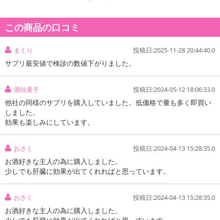
《大容量約6か月分》
肝臓エキスサプリ
この商品の口コミ
＼肝臓エキスをド〜ンと9000mg／
まくり
投稿日:2025-11-28 20:44:40.0
夜のお付き合いが多い方！
朝からドンドン動きたくなる
サプリ最安値で検診の数値下がりました。
酒仙童子
投稿日:2024-05-12 18:06:33.0
他社の同様のサプリを購入していました。低価格で量も多く即買い
しました。
効果も楽しみにしています。
おさく
投稿日:2024-04-13 15:28:35.0
お酒好きな主人の為に購入しました。
少しでも肝臓に効果が出てくれればと思っています。
おさく
投稿日:2024-04-13 15:28:35.0
お酒好きな主人の為に購入しました。