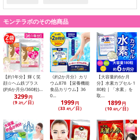
・元気に過ごしたい方
・健康が気になる方
・若々しくありたい方 ※食生活は主食、主菜、副菜を基本に、食事
モンテラボのその他商品
のバランスを。
栄養成分表示：(1粒0.25gあたり)
エネルギー：0.99kcal、たんぱく質：0.018g、脂質：0.006g、炭水
化物：0.217g、ナトリウム：0.11mg
商品の詳細はこちらをご参照下さい。 :https://monte-lab.com/?pi
d=70375802
【約1年分】輝く笑
《約2か月分》カリ
【大容量約6か月
顔☆ヘム鉄プラス
ウム878 【栄養機能
分】水素カプセル 1
・賞味期限：
(約6か月分/360粒)...
食品カリウム】36
80粒 | 「水素」を
製造より2年
3299
0...
取...
円
※商品到着時点でのお日持ち期間は、配送日数などにより異なり
1999
1899
（9
／日）
円
円
.2円
ますのでご了承ください。
（33
／日）
（10
／日）
.4円
.6円
・原産国（最終加工地）：日本
・原材料/材質/素材：豚肝臓酵素分解物、カキ肉エキス末、L-オル
ニチン塩酸塩、ビール酵母（亜鉛含有）、ウコン末、シジミエキス
末、D-ソルビトール、結晶セルロース、ショ糖脂肪酸エステル、微