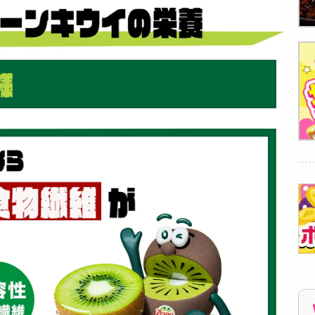
ド＆グ...
ド＆グ...
ド＆グ...
10650
6580
4930
円
円
円