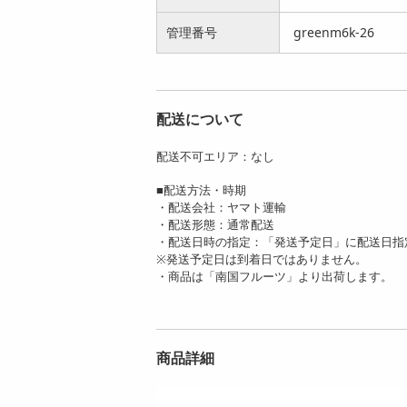
玉)...
玉) ...
5840
3580
円
円
管理番号
greenm6k-26
配送について
配送不可エリア：なし
【ニュージーラン
【ニュージーラン
ド】 12玉化粧箱 ゼ
ド】 M約3kg (30-33
■配送方法・時期
スプリ・グ...
玉)...
・配送会社：ヤマト運輸
4420
6080
・配送形態：通常配送
円
円
・配送日時の指定：「発送予定日」に配送日指
※発送予定日は到着日ではありません。
・商品は「南国フルーツ」より出荷します。
商品詳細
【NZ】 L約2.4kg ゼ
【NZ】 L約1.2kg ゼ
スプリ・サンゴール
スプリ・サンゴール