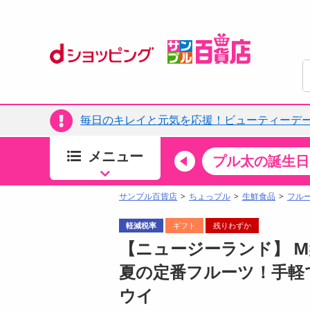
毎日のキレイと元気を応援！ビューティーデー
メニュー
ちょっプルカテゴリ
キッチン・日用品
食品
プル太の誕生日
すべ
食品・調味料
サンプル百貨店
ちょっプル
生鮮食品
フル
生鮮食品
軽減税率
ギフト
残りわずか
加工食品
【ニュージーランド】 M
お菓子
夏の定番フルーツ！手軽
アイス・スイーツ
ウイ
飲料