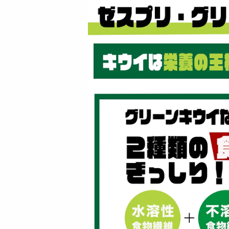
ド...
ド...
5280
3500
円
円
【NZ】 M約1kg ゼ
スプリ・サンゴール
ド＆グ...
3340
円