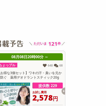
その他 キッチン・日用品
その他 ファッション
サ
121
＼
／
ただいま
件
08月08日21時00分 ～
08月08日21時0
ちょっプル
ちょっプル
0
0
ブラック/28.0cm】リカバリーサンダル
【ホワイト/26.0cm】リ
量 EVA 厚底 クッション 男女兼用 XLS155
軽量 EVA 厚底 クッション 男
提供数 10
お試し費用
お
3,980
3
円