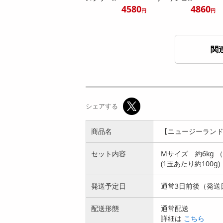
4580
4860
円
円
関
【ニュージーラン
【ニュージーラン
ド】 M約6kg ゼスプ
ド】 L約1.2kg ゼス
シェアする
リ・サン...
プリ・...
10800
3450
円
円
商品名
【ニュージーランド
セット内容
Mサイズ 約6kg （6
(1玉あたり約100g)
発送予定日
通常3日前後（発送
【ニュージーラン
【ニュージーラン
配送形態
通常配送
ド】XL約3kg (18-22
ド】XL約1.4kg (10
詳細は
こちら