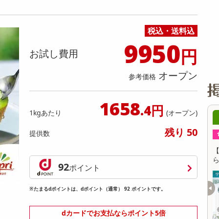
缶詰・瓶詰・ジャム・はちみつ
ミールキット
チョコレート
トクホ
果実酒・梅酒
住居用洗剤
日用品
スポーツサプリメント・ドリンク
チェア・ソファ
財布・小物
パソコン・プリンター・パソコン周辺機器
家具・寝具
料理の素
ナッツ・ドライフルーツ
栄養ドリンク・エナジードリンク
チューハイ・カクテル
洗剤ギフト
ヘルスケア・衛生用品
健康グッズ
インテリア雑貨
時計
記録メディア・メモリーカード
マタニティ
税込・送料込
乾物・海苔・粉物
ゼリー・プリン
お茶・紅茶（茶葉）
ノンアルコール飲料
その他 洗剤
キッチン雑貨・食器・消耗品
アウトドア・イベント用品・DIY・工具
アクセサリー
その他 ベビー・キッズ・マタニティ
スマートフォン・携帯電話・タブレットアクセ
リー
9950
円
カレー・シチュー
和菓子
コーヒー(豆・インスタント）
ビール・ワイン・お酒ギフト
調理器具・鍋・包丁
その他 インテリア・家具
ファッション雑貨
電池
お試し費用
電球・蛍光灯・照明
オープン
参考価格
AV機器
その他 家電
1658
.4円
1kgあたり
(オープン)
0時00分 ～
08月08日20時00分 ～
残り 50
提供数
ちょっプル
39
2
648
68
KY ブラ
【お得な3個セット】ワキの汗・臭いを元か
【
×3本
ら防ぐ 薬用デオドラントスティック20g
軽
92
ポイント
提供数 406
提供数 229
※たまるdポイントは、dポイント（通常） 92 ポイントです。
お試し費用
お試し費用
3,349
2,578
円
円
dカードでお支払ならポイント5倍