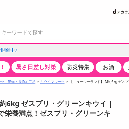
開催中♪
！
暑さ日差し対策
防災特集
お酒
て見る
特設コーナー
食品・調味料
生鮮食品
お菓子
アイス・スイーツ
飲料
お酒
洗剤
キッチン・日用品
健康・ダイエット
医薬品・医薬部外
インテリア・家具
ファッション
家電
ベビー・キッズ・
ペット用品
加工食品
ヘアケア・ボディ
ビューティーケア
特集一覧
ーツ・果物・果物加工品
キウイフルーツ
【ニュージーランド】 M約6kg ゼス
クチコミで選ばれた人気商品
米・雑穀
肉・肉加工品
スナック菓子
アイスクリーム・シャーベット
水・ミネラルウォーター・炭酸水
ビール・発泡酒・新ジャンル
キッチン・台所用洗剤
掃除用具
健康食品・飲料
第二類医薬品
収納用品
トップス
生活家電
ベビーおむつ・トイレ用品
犬用品
カップ麺・乾麺・パスタ
ヘアケア・スタイリング
スキンケア・基礎化粧品
パン・シリアル・コーンフレーク
魚介類・シーフード・水産加工品
クッキー・クラッカー
ケーキ・スイーツ
お茶・紅茶（ソフトドリンク）
ワイン
洗濯用洗剤・柔軟剤・漂白剤
洗濯用品
ダイエット
指定第二類医薬品
寝具・布団
ボトムス
キッチン家電
授乳グッズ
猫用品
インスタント・レトルト・冷凍食品・惣菜
ボディケア
ベースメイク・メイクアップ・ネイル
約6kg ゼスプリ・グリーンキウイ |
サンプリング
チーズ・ヨーグルト・乳製品・卵
フルーツ・果物・果物加工品
キャンディ・ガム・タブレット
お菓子・スイーツギフト
コーヒー（ソフトドリンク）
日本酒・焼酎
バス・お風呂用洗剤
トイレ・バス用品
サプリメント
第三類医薬品
マット・カーペット・クッション
シューズ
冷房・暖房器具・空調
食事グッズ
その他 ペット用品
ナチュラル・オーガニックコスメ
で栄養満点！ゼスプリ・グリーンキ
抽選サンプル
調味料・ドレッシング・油
野菜・きのこ
せんべい・米菓
果実・野菜・清涼・乳飲料
洋酒・リキュール
トイレ用洗剤
タオル
美容サプリメント・ドリンク
医薬部外品
テーブル・デスク・カウンター
バッグ
美容・健康家電
ベビー用品・雑貨
香水・アロマ