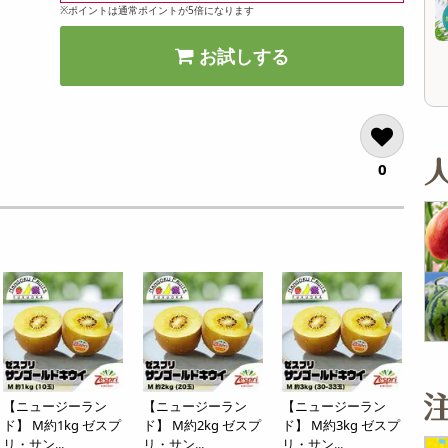
オープン
オープン
※ポイントは通常ポイントが5倍になります
参考価格
参考価格
1,116
859
1本あたり
1個あたり
.4
.4
円
円
お試しする
0
【ニュージーラン
【ニュージーラン
【ニュージーラン
ド】 M約1kg ゼスプ
ド】 M約2kg ゼスプ
ド】 M約3kg ゼスプ
リ・サン...
リ・サン...
リ・サン...