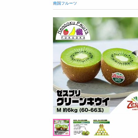
お酒
南国フルーツ
洗剤
キッチン・日用品
ヘアケア・ボディケア
ビューティーケア
健康・ダイエット・サプリメント
医薬品・医薬部外品
インテリア・家具・収納・寝具
08月08日20時00分 ～
08月08日2
ファッション
ちょっプル
ちょっプル
0
168
11
家電
【2本セット】レチノール＆PDRNファーミ
【3本セット】除毛クリーム ROC
ベビー・キッズ・マタニティ
ングクリーム 480g
ックリムーバー 200g
ペット用品
提供数 494
資格・学習
お試し費用
2,696
円
円
掲載予告