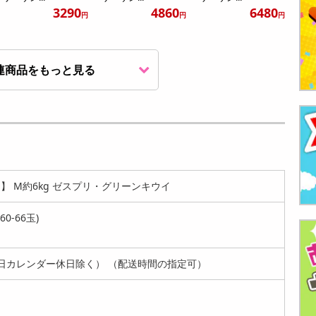
3290
4860
6480
円
円
円
連商品をもっと見る
【ニュージーラン
【ニュージーラン
【ニュージーラン
ド】 L約2.4kg ゼス
ド】 L約3kg ゼスプ
ド】XL約6kg (44玉)
プリ・...
リ・サン...
...
9720
5400
6480
円
円
円
】 M約6kg ゼスプリ・グリーンキウイ
0-66玉)
日カレンダー休日除く） （配送時間の指定可）
【ニュージーラン
【ニュージーラン
【ニュージーラン
ド】L約3kg (25-27
ド】L約2.4kg(20玉)
ド】 L約1.2kg (10玉)