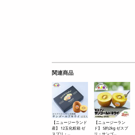
ン
オープン
参考価格
1,348
1本あたり
円
関連商品
【ニュージーランド
【ニュージーラン
産】 12玉化粧箱 ゼ
ド】 S約2kg ゼスプ
スプリ・...
リ・サンゴ...