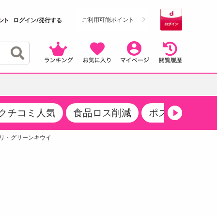
ご利用可能ポイント
ログイン/発行する
クチコミ人気
食品ロス削減
ポストにお届け
クーポン
・サプリメント
品
・収納・寝具
マタニティ
ケア
商品限定クーポン
プリ・グリーンキウイ
食品ギフト
おつまみ
ココア・チョコレート飲料
その他 アルコール飲料
弁当箱・水筒・弁当グッズ
下着・ルームウェア
その他 食品
製菓・製パン材料
飲料ギフト
生活雑貨
メンズ
その他 お菓子・スイーツ
その他 飲料
スポーツ・アウトドア用品
ベビー・キッズ
介護用品
レッグウェア