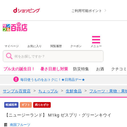
ご利用可能ポイント
マイページ
お気に入り
閲覧履歴
クーポン
メニュー
プル太の誕生日！
暑さ日差し対策
防災特集
お酒
クチコミ
毎日使うものをおトクに！★日用品デー★
サンプル百貨店
ちょっプル
生鮮食品
フルーツ・果物・果
軽減税率
ギフト
残りわずか
【ニュージーランド】 M1kg ゼスプリ・グリーンキウイ
南国フルーツ