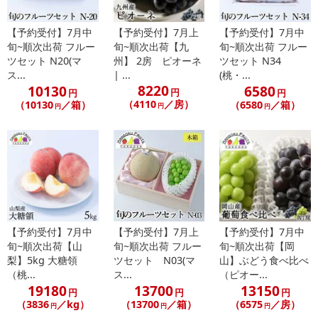
■
その他共通および商品カテゴリー別注意事項（※必ずご確認くだ
さい）
【予約受付】7月中
【予約受付】7月上
【予約受付】7月中
旬~順次出荷 フルー
旬~順次出荷【九
旬~順次出荷 フルー
こちらの情報は
2026-07-09 14:13:35.0
での情報となります。
ツセット N20(マ
州】 2房 ピオーネ
ツセット N34
ス...
| ...
(桃・...
8220
10130
6580
円
円
円
（4110
／房）
（10130
／箱）
（6580
／箱）
円
円
円
【予約受付】7月中
【予約受付】7月上
【予約受付】7月中
旬~順次出荷【山
旬~順次出荷 フルー
旬~順次出荷【岡
梨】5kg 大糖領
ツセット N03(マ
山】ぶどう食べ比べ
（桃...
ス...
（ピオー...
19180
13700
13150
円
円
円
（3836
／kg）
（13700
／箱）
（6575
／房）
円
円
円