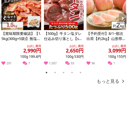
Previous
Next
【賞味期限要確認】【1.
【500g】牛タン塩ダレ
【予約受付】8/1~順次
5kg(300g×5袋)】無塩せ
仕込み切り落とし【s
出荷【約2kg】山形県産
きベーコン 【形不揃
g】
白桃(品種・玉数おまか
お試し費用
お試し費用
お試し費用
い】
せ)※ご家...
2,990円
2,650円
3,099円
100g 199.4円
100g 530円
100g 155円
291
7
1,507
93
96
1
1
2
3
4
5
もっと見る
・原産国（最終加工地）：ニュージーランド