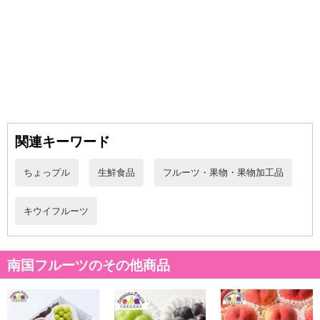
・原材料/材質/素材：
グリーンキウイ
注意事項
【賞味・消費期限のある商品について】
商品到着時点でのお日持ち期間は、配送日数などにより異なります
のでご了承ください。
関連キーワード
【キャンセルについて】
ちょっプル
生鮮食品
フルーツ・果物・果物加工品
※お申込み後のキャンセルはお受けできません。
記載されている内容を必ずご確認いただき、お届けする商品セット
にご納得いただきましたうえでお申し込みください。
キウイフルーツ
※パッケージ変更や商品リニューアル（成分など含む）等により、
参考の掲載画像や画像内のバーコードなど、お届け商品と多少異な
る場合がございます。
南国フルーツのその他商品
また、[新たな加工食品の原料原産地表示制度]の経過措置期間の終
了により、商品詳細内に記載の原産国・原材料の表記が旧表記の場
合がございます。