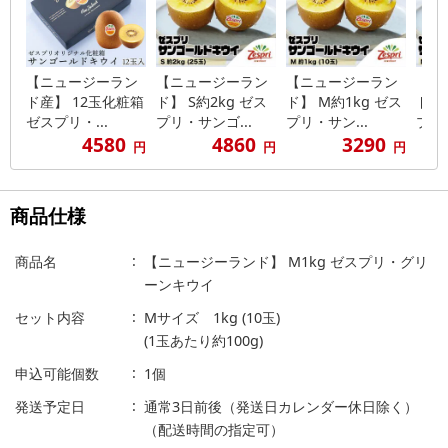
【ニュージーラン
【ニュージーラン
【ニュージーラン
【ニ
ド産】 12玉化粧箱
ド】 S約2kg ゼス
ド】 M約1kg ゼス
ド】 
ゼスプリ・...
プリ・サンゴ...
プリ・サン...
プリ・
4580
4860
3290
円
円
円
商品仕様
商品名
【ニュージーランド】 M1kg ゼスプリ・グリ
ーンキウイ
セット内容
Mサイズ 1kg (10玉)
(1玉あたり約100g)
申込可能個数
1個
発送予定日
通常3日前後（発送日カレンダー休日除く）
（配送時間の指定可）