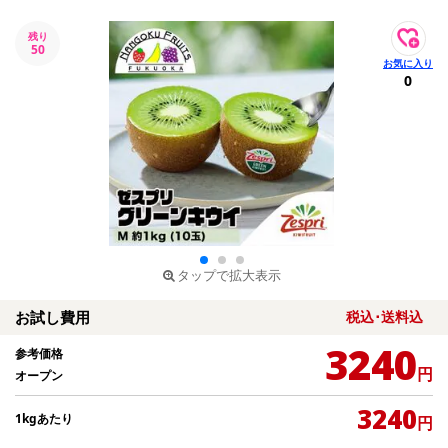
残り
50
0
タップで拡大表示
お試し費用
税込･送料込
3240
参考価格
円
オープン
3240
1kgあたり
円