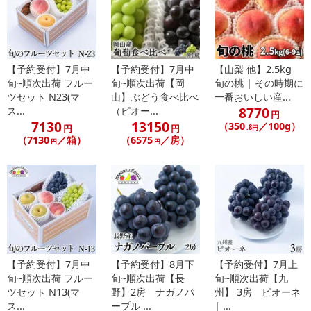
あらかじめご了承いただいた上でお申込みください。なお、本理由
によるお申込み後のキャンセル・返品交換は対応いたしかねます。
【お支払いについて】
※お支払い方法は、電話料金合算払い、クレジットカード払い、dポ
【予約受付】7月中
【予約受付】7月中
【山梨 他】2.5kg
イントがご利用いただけます。
旬~順次出荷 フルー
旬~順次出荷【岡
旬の桃 | その時期に
ツセット N23(マ
山】ぶどう食べ比べ
一番おいしい産...
8770
ス...
（ピオー...
【発送・お届け・商品について】
円
7130
13150
（350
／100g）
円
円
.8円
※お申込み頂きました商品の同梱、お届けの日時指定はいたしかね
（7130
／箱）
（6575
／房）
円
円
ます。
※お客様のご都合でお受取りいただけない場合、商品の再発送や返
金はいたしかねます。
また、お届け日時のご指定は、お受けできません。宅配業者からの
不在票にてご対応ください。
※発送予定日は前後する場合がございます。また商品によって発送
日が異なります。
※dショッピングサンプル百貨店よりお届けする商品は、ご利用いた
【予約受付】7月中
【予約受付】8月下
【予約受付】7月上
だいた後のご感想をいただくことを目的としており、転売等は固く
旬~順次出荷 フルー
旬~順次出荷【長
旬~順次出荷【九
禁じます。
ツセット N13(マ
野】2房 ナガノパ
州】 3房 ピオーネ
ス...
ープル ...
| ...
転売等、目的以外での利用が確認された場合は、サービス利用を停