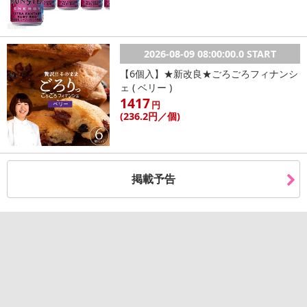
2026-08-09 08:00:00.0 START
【6個入】★新改良★ごろごろフィナンシ
ェ ( ベリー )
1417
円
(236
.2円
／個)
掲載予告