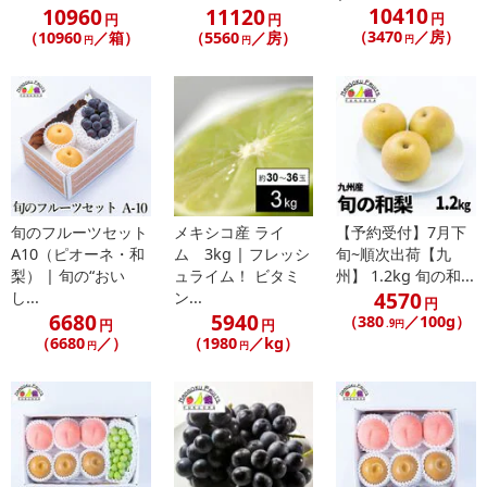
10410
10960
11120
止させていただきます。
円
円
円
（3470
／房）
（10960
／箱）
（5560
／房）
円
円
円
【配送伝票番号について】
※こちらの商品については商品の発送完了後、
配送伝票番号がマイページに表示されない場合もございます。予
めご了承ください。
発送日カレンダー
旬のフルーツセット
メキシコ産 ライ
【予約受付】7月下
A10（ピオーネ・和
ム 3kg | フレッシ
旬~順次出荷【九
梨） | 旬の“おい
ュライム！ ビタミ
州】 1.2kg 旬の和...
4570
し...
ン...
円
6680
5940
（380
／100g）
円
円
.9円
（6680
／）
（1980
／kg）
円
円
休業日