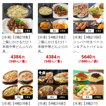
※お申込み後のキャンセルはお受けできません。
記載されている内容を必ずご確認いただき、お届けする商品セット
にご納得いただきましたうえでお申し込みください。
※パッケージ変更や商品リニューアル(成分など含む)等により、参考
の掲載画像や画像内のバーコードなど、お届け商品と多少異なる場
合がございます。
また、[新たな加工食品の原料原産地表示制度]の経過措置期間の終
[冷凍]【2種計8食】
[冷凍]【4種計8食】
[冷凍]【3種計3袋】
ご飯にかけるだけ！
ご飯にかけるだけ！
ジッパー付きベーコ
了により、商品詳細内に記載の原産国・原材料の表記が旧表記の場
本格中華どんぶりの
本格中華どんぶりの
ン＆アルトバイエル
合がございます。
具...
具...
ン...
あらかじめご了承いただいた上でお申込みください。なお、本理由
4384
4384
5640
円
円
円
によるお申込み後のキャンセル・返品交換は対応いたしかねます。
（548
／食）
（548
／食）
（1880
／袋）
円
円
円
【お支払いについて】
※送料はお試し費用に含まれております。
※お支払い方法は、電話料金合算払い、クレジットカード、dポイン
トの利用となります。
【発送・お届け・商品について】
※お申込み頂きました商品の同梱、お届けの日時指定はいたしかね
[冷凍]【4種計8食】
[冷凍]【4種計6食】
[冷凍]【3種計15