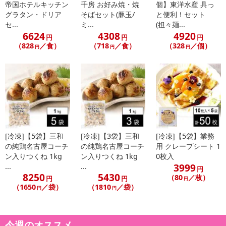
ます。
帝国ホテルキッチン
千房 お好み焼・焼
個】東洋水産 具っ
※お客様のご都合でお受取りいただけない場合、商品の再発送や返
グラタン・ドリア
そばセット(豚玉/
と便利！セット
セ...
ミ...
(担々麺...
金はいたしかねます。
6624
4308
4920
また、お届け日時のご指定は、お受けできません。宅配業者からの
円
円
円
（828
／食）
（718
／食）
（328
／個）
円
円
円
不在票にてご対応ください。
※発送予定日は前後する場合がございます。また商品によって発送
日が異なります。
※dショッピングサンプル百貨店よりお届けする商品は、ご利用いた
だいた後のご感想をいただくことを目的としており、転売等は固く
禁じます。
転売等、目的以外での利用が確認された場合は、サービス利用を停
止させていただきます。
[冷凍]【5袋】三和
[冷凍]【3袋】三和
[冷凍]【5袋】業務
の純鶏名古屋コーチ
の純鶏名古屋コーチ
用 クレープシート 1
ン入りつくね 1kg
ン入りつくね 1kg
0枚入
発送日カレンダー
3999
...
...
円
8250
5430
（80
／枚）
円
円
円
（1650
／袋）
（1810
／袋）
円
円
今週のオススメ