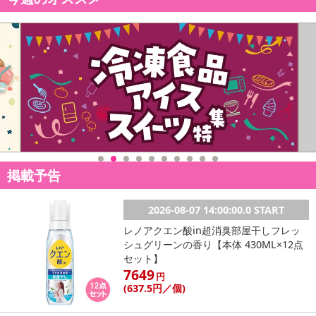
休業日
■
その他共通および商品カテゴリー別注意事項（※必ずご確認くだ
さい）
こちらの情報は
2026-07-09 14:13:35.0
での情報となります。
掲載予告
2026-08-07 14:00:00.0 START
レノアクエン酸in超消臭部屋干しフレッ
シュグリーンの香り【本体 430ML×12点
セット】
7649
円
(637
.5円
／個)