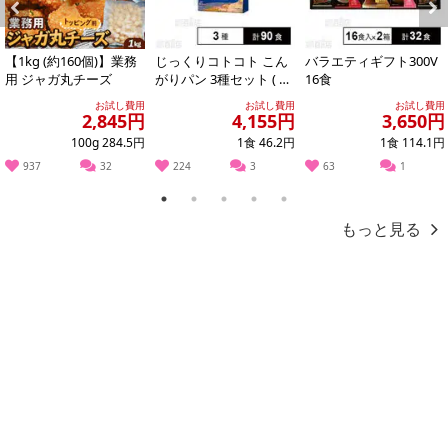
Previous
Next
【1kg (約160個)】業務
じっくりコトコト こん
バラエティギフト300V
用 ジャガ丸チーズ
がりパン 3種セット ( 濃
16食
厚コーンポタージュ /
お試し費用
お試し費用
お試し費用
濃厚か...
2,845円
4,155円
3,650円
100g 284.5円
1食 46.2円
1食 114.1円
937
32
224
3
63
1
1
2
3
4
5
【とろとろチーズハンバーグ】
もっと見る