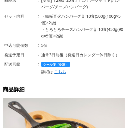
商品名
[冷凍]【2種計20食】ハンバーグセット(ハン
バーグ/チーズハンバーグ)
セット内容
・鉄板直火ハンバーグ 計10食(500g(100g×5
個)×2袋)
・とろとろチーズハンバーグ 計10食(450g(90
g×5個)×2袋)
申込可能個数
5個
発送予定日
通常3日前後（発送日カレンダー休日除く）
配送形態
クール便（冷凍）
詳細は
こちら
商品詳細