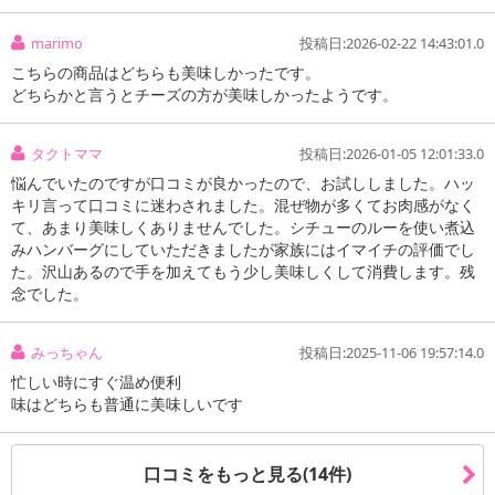
marimo
投稿日:2026-02-22 14:43:01.0
※こちらの商品は、沖縄・離島地域またはクール便でのお届けが出
こちらの商品はどちらも美味しかったです。
来ない地域の方は、お申込みいただけませんので、ご了承ください
どちらかと言うとチーズの方が美味しかったようです。
ませ。
タクトママ
投稿日:2026-01-05 12:01:33.0
【鉄板直火ハンバーグ】
悩んでいたのですが口コミが良かったので、お試ししました。ハッ
直火鉄板焼きの冷めても柔らかジューシーなハンバーグです。
キリ言って口コミに迷わされました。混ぜ物が多くてお肉感がなく
て、あまり美味しくありませんでした。シチューのルーを使い煮込
【とろとろチーズハンバーグ】
みハンバーグにしていただきましたが家族にはイマイチの評価でし
直火鉄板焼きの冷めても柔らかジューシーなハンバーグに3種のチー
た。沢山あるので手を加えてもう少し美味しくして消費します。残
ズを包みました。
念でした。
賞味期限について:
賞味期限記載のない商品については、お客様に残存期間のある商品をお届け
みっちゃん
投稿日:2025-11-06 19:57:14.0
いたします。
忙しい時にすぐ温め便利
味はどちらも普通に美味しいです
【鉄板直火ハンバーグ】
口コミをもっと見る(14件)