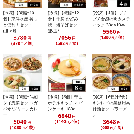
[冷凍]【3種計10
[冷凍]【4種計12
[冷凍]【4個】プチ
個】東洋水産 具っ
食】千房 お好み
プチ食感の明太ステ
と便利！セット
焼・焼そばセット
ィック 30g×10本...
注意事項
5560
(担々麺...
(豚玉/...
円
3780
7056
（1390
／個）
円
円
円
こちらの商品はクール便(冷凍)でのお届けとなります。確実に受
（378
／個）
（588
／食）
円
円
け取りが可能な方のみお申し込みください。
※こちらの商品は、沖縄・離島地域またはクール便でのお届けが出
来ない地域の方は、お申込みいただけませんので、ご了承ください
ませ。
※配送時に、ご不在でお受け取りいただけなかった場合、通常より
保管期間が短くなっておりますので、お早目に配送業者へ再配達を
ご連絡ください。
[冷凍]【3種計3袋】
[冷凍]【6個】帝国
[冷凍]【6種計6食】
※保管期間切れにより返送となった場合は、配送元に返送となりま
タイ惣菜セット(ガ
ホテルキッチン パ
キンレイの業務用具
す。お申込みは、キャンセル返金とさせていただきます。
パオ/グリーンカレ
ンケーキ 180g |...
付麺セット(ラーメ
※クロネコメンバーズへご登録いただきましても「再配達依頼・お
6840
ー...
ン...
円
届け日変更」をお受けが出来ません。
5040
3648
（1140
／個）
円
円
円
（1680
／袋）
（608
／食）
円
円
【キャンセルについて】