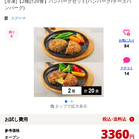
[冷凍]【2種計20食】ハンバーグセット(ハンバーグ/チーズハ
ンバーグ)
スグーマ
残り
0
84
14
タップで拡大表示
お試し費用
税込･送料込
3360
参考価格
円
オープン