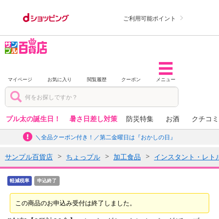
ご利用可能ポイント
マイページ
お気に入り
閲覧履歴
クーポン
メニュー
プル太の誕生日！
暑さ日差し対策
防災特集
お酒
クチコミ
＼全品クーポン付き！／第二金曜日は『おかしの日』
サンプル百貨店
ちょっプル
加工食品
インスタント・レト
軽減税率
申込終了
この商品のお申込み受付は終了しました。