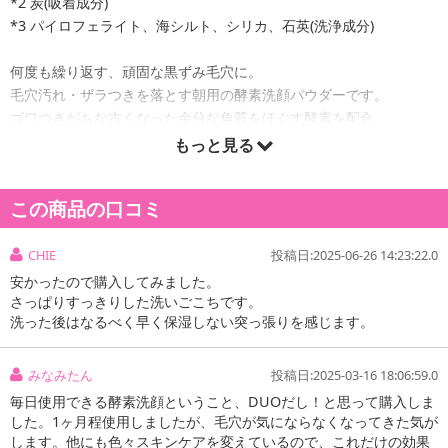
*2 炭(吸着成分)
*3 パイロフェライト、海シルト、シリカ、石英(洗浄成分)
何度も繰り返す、頑固な黒ずみ毛穴に。
毛穴汚れ・ザラつきを落とす朝用の酵素洗顔パウダーです。
ゴワつきがちな古くなった余分な角質をほぐす酵素を配合。
さらに大小2種の炭と3種のクレイが古い角質や余分な皮脂をしっか
もっと見る
り吸着。
毛穴の奥までスッキリ洗い上げて、つるんとなめらかな肌に整えま
この商品の口コミ
す。
CHIE
投稿日:2025-06-26 14:23:22.0
安かったので購入してみました。
原産国(最終加工地):
日本
さっぱりすっきりした洗いごこちです。
原材料:
ココイルグリシンK、タルク、ミリストイルグルタミン酸Na、ココイルイセチオン酸N
洗った後はなるべく早く保湿しない突っ張りを感じます。
a、ラウロイルグルタミン酸Na、パイロフェライト、ステアロイルグルタミン酸Na、デキスト
リン、プルラン、石英、シリカ、ヒドロキシプロピルデンプンリン酸、パーム脂肪酸グルタミ
ン酸Na、炭、ミリスチン酸Na、カンテン、ミリスチン酸K、グリシン亜鉛、プロテアーゼ、海
みなみたん
投稿日:2025-03-16 18:06:59.0
シルト、シルク、ザイモモナス培養エキス、ハチミツエキス、サッカロミセスセレビシアエエ
毎日使用できる酵素洗顔ということ、DUOだし！と思って購入しま
キス、サッカロミセス／デイリリー花発酵液、サッカロミセス／ハトムギ種子発酵液、サトザ
した。1ヶ月程使用しましたが、毛穴が気にならなくなってきた気が
します。他にも色々スキンケアを変えているので、これだけの効果
クラ花エキス、酒粕エキス、コメ発酵液、チャ葉エキス、アーチチョーク葉エキス、グリチル