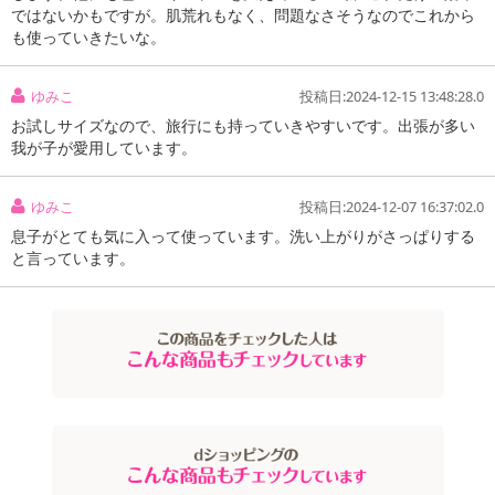
ではないかもですが。肌荒れもなく、問題なさそうなのでこれから
リチン酸2K、セラミドNG、セラミドAP、セラミドNP、セラミドEOP、セラミドAG、コーンス
も使っていきたいな。
ターチ、フィトステロールズ、水添レシチン、グレープフルーツ果皮油、レモン果皮油、オレ
ンジ果皮油、ライム油、ローマカミツレ花油、ラウリン酸、グリセリン、BG、水、ラウリン酸
Na、ラウリン酸K、ステアリン酸、デキストランヒドロキシプロピルトリモニウムクロリド、
ゆみこ
投稿日:2024-12-15 13:48:28.0
ヒドロキシプロピルメチルセルロース、パルミチン酸Na、パルミチン酸K、マルトデキストリ
お試しサイズなので、旅行にも持っていきやすいです。出張が多い
ン、リン酸K、リン酸2Na
我が子が愛用しています。
注意事項
ゆみこ
投稿日:2024-12-07 16:37:02.0
息子がとても気に入って使っています。洗い上がりがさっぱりする
お申込みの際は 「商品情報」に記載されている「注意事項」を
と言っています。
必ずご確認ください。
【キャンセルについて】
※お申込み後のキャンセルはお受けできません。
記載されている内容を必ずご確認いただき、お届けする商品セット
にご納得いただきましたうえでお申し込みください。
※パッケージ変更や商品リニューアル(成分など含む)等により、参考
の掲載画像や画像内のバーコードなど、お届け商品と多少異なる場
合がございます。