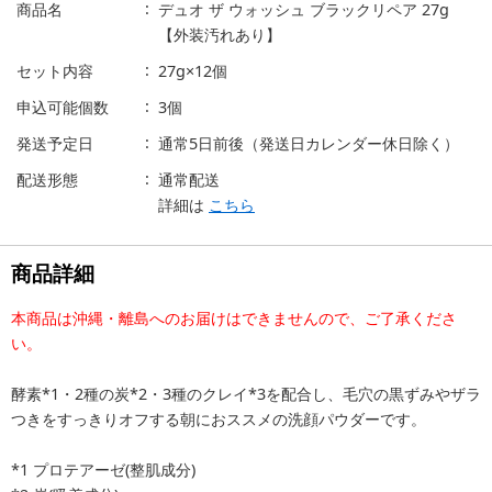
商品名
デュオ ザ ウォッシュ ブラックリペア 27g
【外装汚れあり】
セット内容
27g×12個
申込可能個数
3個
発送予定日
通常5日前後（発送日カレンダー休日除く）
配送形態
通常配送
詳細は
こちら
商品詳細
本商品は沖縄・離島へのお届けはできませんので、ご了承くださ
い。
酵素*1・2種の炭*2・3種のクレイ*3を配合し、毛穴の黒ずみやザラ
つきをすっきりオフする朝におススメの洗顔パウダーです。
*1 プロテアーゼ(整肌成分)