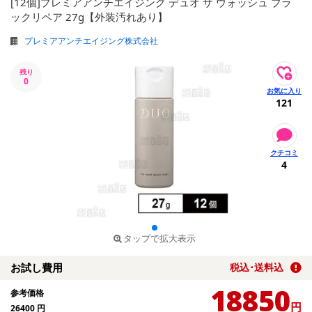
[12個]プレミアアンチエイジング デュオ ザ ウォッシュ ブラ
ックリペア 27g【外装汚れあり】
プレミアアンチエイジング株式会社
残り
0
121
4
タップで拡大表示
お試し費用
税込･送料込
18850
参考価格
円
26400
円