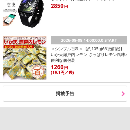
2850
円
2026-08-08 14:00:00.0 START
＜シンプル百科＞【約105g(66袋前後)】
いか天瀬戸内レモン さっぱりレモン風味♪
便利な個包装
1260
円
(19
.1円
／袋)
掲載予告