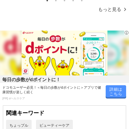
1
2
3
4
5
※dショッピングサンプル百貨店よりお届けする商品は、ご利用いた
もっと見る
だいた後のご感想をいただくことを目的としており、転売等は固く
禁じます。
転売等、目的以外での利用が確認された場合は、サービス利用を停
止させていただきます。
発送日カレンダー
毎日の歩数がdポイントに！
ドコモユーザー必見！＜毎日の歩数がdポイントに＞アプリで健
詳細は
康習慣が楽しく続く
こちら
[PR] dヘルスケア
関連キーワード
休業日
ちょっプル
ビューティーケア
■
その他共通および商品カテゴリー別注意事項（※必ずご確認くだ