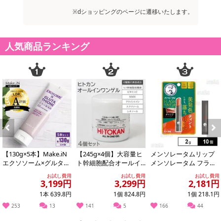
また、[新たな加工食品の原料原産地表示制度]の経過措置期間の終
※dショッピングのページに遷移いたします。
了により、商品詳細内に記載の原産国・原材料の表記が旧表記の場
合がございます。
あらかじめご了承いただいた上でお申込みください。なお、本理由
人気商品ランキング
によるお申込み後のキャンセル・返品交換は対応いたしかねます。
【お支払いについて】
※お支払い方法は、電話料金合算払い、クレジットカード、dポイン
トの利用となります。
【発送・お届け・商品について】
Previous
Next
※お申込み頂きました商品の同梱、お届けの日時指定はいたしかね
ます。
【130g×5本】Make.iN
【245g×4個】大容量ヒ
メンソレータムリップ
エクソソーム×グルタチ
ト幹細胞配合オールイ
メンソレータム フラッ
※会員様のご都合でお受取りいただけない場合、商品の再発送や返
オン どろ×泡洗顔
ンワンゲル
シュティントリップ オ
金はいたしかねます。
お試し費用
お試し費用
お試し費用
レンジ 2.0...
3,199円
3,299円
2,181円
また、お届け日時のご指定は、お受けできません。宅配業者からの
1本 639.8円
1個 824.8円
1個 218.1円
不在票にてご対応ください。
253
13
141
5
166
44
※発送予定日は前後する場合がございます。また商品によって発送
日が異なります。