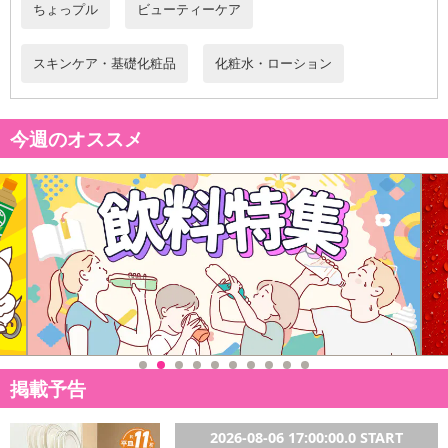
だいた後のご感想をいただくことを目的としており、転売等は固く
ちょっプル
ビューティーケア
禁じます。
転売等、目的以外での利用が確認された場合は、サービス利用を停
スキンケア・基礎化粧品
化粧水・ローション
止させていただきます。
発送日カレンダー
今週のオススメ
休業日
掲載予告
■
その他共通および商品カテゴリー別注意事項（※必ずご確認くだ
さい）
2026-08-06 17:00:00.0 START