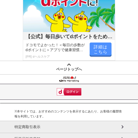
【公式】毎日歩いてdポイントをためよ
う！
ドコモでよかった！＜毎日の歩数が
詳細は
dポイントに＞アプリで健康習慣が
こちら
楽しく続く！
[PR] dヘルスケア
ページトップへ
※本サイトでは、おすすめのコンテンツを表示するにあたり、お客様の履歴情
報を利用しています。
特定商取引表示