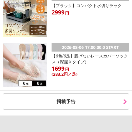
【ブラック】コンパクト水切りラック
こちらの情報は
2026-07-09 14:08:36.0
での情報となります。
2999
円
2026-08-06 17:00:00.0 START
【6色/6足】脱げないレースカバーソック
ス（深履きタイプ）
1699
円
(283
.2円
／足)
掲載予告