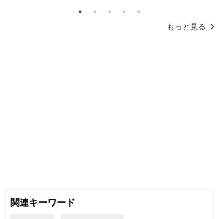
あらかじめご了承いただいた上でお申込みください。なお、本理由
1
2
3
4
5
によるお申込み後のキャンセル・返品交換は対応いたしかねます。
もっと見る
【お支払いについて】
※送料はお試し費用に含まれております。
※お支払い方法は、電話料金合算払い、クレジットカード、dポイン
トの利用となります。
【発送・お届け・商品について】
※お申込み頂きました商品の同梱、お届けの日時指定はいたしかね
ます。
※会員様のご都合でお受取りいただけない場合、商品の再発送や返
金はいたしかねます。
また、お届け日時のご指定は、お受けできません。宅配業者からの
不在票にてご対応ください。
※発送予定日は前後する場合がございます。また商品によって発送
日が異なります。
関連キーワード
※dショッピングサンプル百貨店よりお届けする商品は、ご利用いた