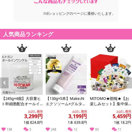
※dショッピングのページに遷移いたします。
人気商品ランキング
注意事項
お申込みの際は 「商品情報」に記載されている「注意事項」を
必ずご確認ください。
【キャンセルについて】
※お申込み後のキャンセルはお受けできません。
記載されている内容を必ずご確認いただき、お届けする商品セット
にご納得いただきましたうえでお申し込みください。
Previous
Next
※パッケージ変更や商品リニューアル(成分など含む)等により、参考
【245g×4個】大容量ヒ
【130g×5本】Make.iN
MITOMO★朗報★【お
の掲載画像や画像内のバーコードなど、お届け商品と多少異なる場
ト幹細胞配合オールイ
エクソソーム×グルタチ
楽しみセット】集中保
ンワンゲル
オン どろ×泡洗顔
湿マスクパック100枚増
合がございます。
お試し費用
お試し費用
お試し費用
量の300枚...
3,299円
3,199円
5,459円
また、[新たな加工食品の原料原産地表示制度]の経過措置期間の終
1個 824.8円
1本 639.8円
1枚 18.2円
了により、商品詳細内に記載の原産国・原材料の表記が旧表記の場
合がございます。
138
5
248
12
93
11