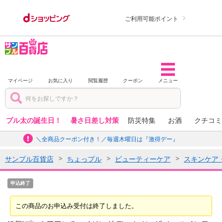
ご利用可能ポイント
マイページ
お気に入り
閲覧履歴
クーポン
メニュー
プル太の誕生日！
暑さ日差し対策
防災特集
お酒
クチコミ
＼全商品クーポン付き！／毎週木曜日は『激得デー』
サンプル百貨店
ちょっプル
ビューティーケア
スキンケア
申込終了
この商品のお申込み受付は終了しました。