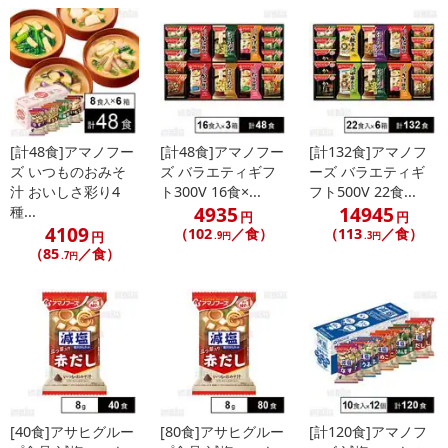
[計48食]アマノフー
[計48食]アマノフー
[計132食]アマノフ
ズ いつものおみそ
ズ バラエティギフ
ーズ バラエティギ
汁 おいしさ彩り4
ト300V 16食×...
フト500V 22食...
4935
14945
種...
円
円
4109
（102
／食）
（113
／食）
円
.9円
.3円
（85
／食）
.7円
注意事項
お申込みの際は 「商品情報」に記載されている「注意事項」を
必ずご確認ください。
【キャンセルについて】
※お申込み後のキャンセルはお受けできません。
[40食]アサヒグルー
[80食]アサヒグルー
[計120食]アマノフ
記載されている内容を必ずご確認いただき、お届けする商品セット