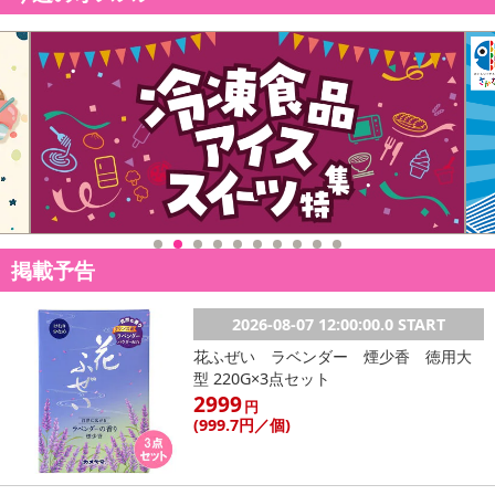
金はいたしかねます。
また、お届け日時のご指定は、お受けできません。宅配業者からの
不在票にてご対応ください。
※発送予定日は前後する場合がございます。また商品によって発送
日が異なります。
※dショッピングサンプル百貨店よりお届けする商品は、ご利用いた
だいた後のご感想をいただくことを目的としており、転売等は固く
禁じます。
転売等、目的以外での利用が確認された場合は、サービス利用を停
止させていただきます。
掲載予告
発送日カレンダー
2026-08-07 12:00:00.0 START
花ふぜい ラベンダー 煙少香 徳用大
型 220G×3点セット
2999
円
(999
.7円
／個)