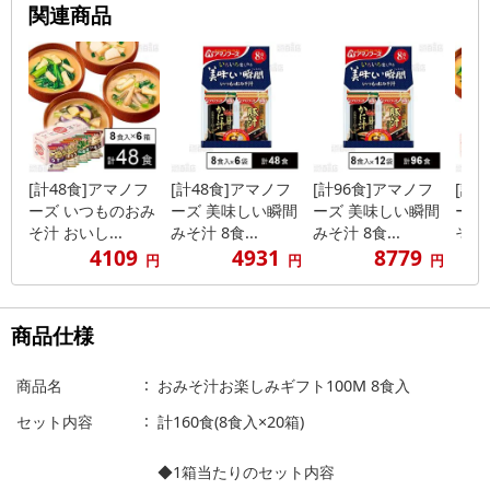
関連商品
[計48食]アマノフ
[計48食]アマノフ
[計96食]アマノフ
[計
ーズ いつものおみ
ーズ 美味しい瞬間
ーズ 美味しい瞬間
ーズ
そ汁 おいし...
みそ汁 8食...
みそ汁 8食...
そ汁 
4109
4931
8779
円
円
円
商品仕様
商品名
おみそ汁お楽しみギフト100M 8食入
セット内容
計160食(8食入×20箱)
◆1箱当たりのセット内容