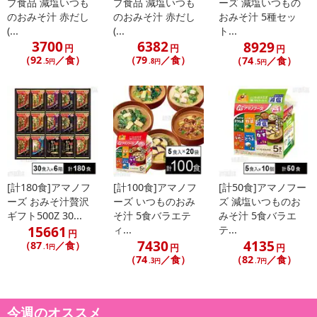
プ食品 減塩いつも
プ食品 減塩いつも
ーズ 減塩いつもの
にご納得いただきましたうえでお申し込みください。
のおみそ汁 赤だし
のおみそ汁 赤だし
おみそ汁 5種セッ
※パッケージ変更や商品リニューアル(成分など含む)等により、参考
(...
(...
ト...
3700
6382
8929
の掲載画像や画像内のバーコードなど、お届け商品と多少異なる場
円
円
円
（92
／食）
（79
／食）
（74
／食）
合がございます。
.5円
.8円
.5円
また、[新たな加工食品の原料原産地表示制度]の経過措置期間の終
了により、商品詳細内に記載の原産国・原材料の表記が旧表記の場
合がございます。
あらかじめご了承いただいた上でお申込みください。なお、本理由
によるお申込み後のキャンセル・返品交換は対応いたしかねます。
【お支払いについて】
[計180食]アマノフ
[計100食]アマノフ
[計50食]アマノフー
※送料はお試し費用に含まれております。
ーズ おみそ汁贅沢
ーズ いつものおみ
ズ 減塩いつものお
※お支払い方法は、電話料金合算払い、クレジットカード、dポイン
ギフト500Z 30...
そ汁 5食バラエテ
みそ汁 5食バラエ
トの利用となります。
15661
ィ...
テ...
円
7430
4135
（87
／食）
円
円
.1円
【発送・お届け・商品について】
（74
／食）
（82
／食）
.3円
.7円
※お申込み頂きました商品の同梱、お届けの日時指定はいたしかね
ます。
※会員様のご都合でお受取りいただけない場合、商品の再発送や返
今週のオススメ