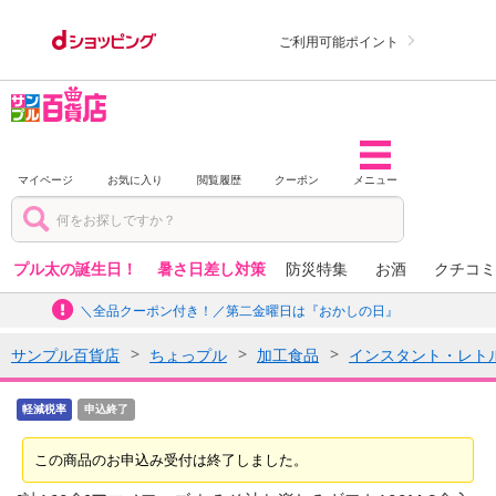
ご利用可能ポイント
マイページ
お気に入り
閲覧履歴
クーポン
メニュー
プル太の誕生日！
暑さ日差し対策
防災特集
お酒
クチコミ
＼全品クーポン付き！／第二金曜日は『おかしの日』
サンプル百貨店
ちょっプル
加工食品
インスタント・レト
軽減税率
申込終了
この商品のお申込み受付は終了しました。