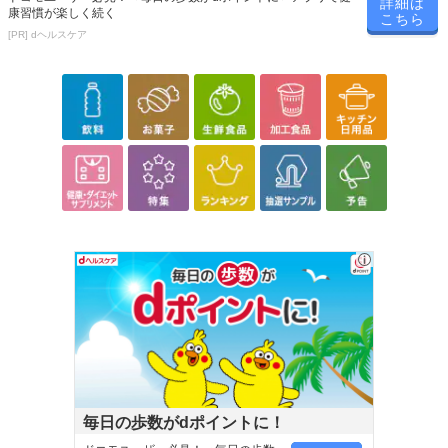
詳細は
康習慣が楽しく続く
こちら
[PR] dヘルスケア
毎日の歩数がdポイントに！