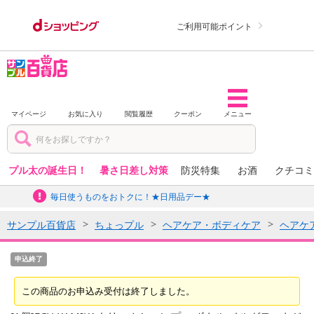
ご利用可能ポイント
マイページ
お気に入り
閲覧履歴
クーポン
メニュー
プル太の誕生日！
暑さ日差し対策
防災特集
お酒
クチコミ
毎日使うものをおトクに！★日用品デー★
サンプル百貨店
ちょっプル
ヘアケア・ボディケア
ヘアケ
申込終了
この商品のお申込み受付は終了しました。