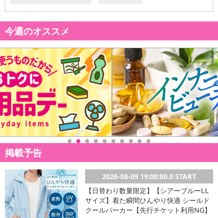
・また植物由来の洗浄成分が皮脂汚れを除去し、クリアな頭皮へと
導きます。
今週のオススメ
【ご使用方法】
(1)洗う前によくブラッシングをしてください。
(2)髪と頭皮をしっかり濡らして予洗いをします。
(3)KAMIKAクリームシャンプーを適量とり、頭皮に馴染ませ、3分程
置いた後洗い流してください。
注意事項:
【ご使用上の注意点】
●お肌に異常が生じていないか、よく注意して使用してください。
●お肌に合わないとき、即ち、次のような場合には使用を中止してください。そのまま使用を続
掲載予告
けますと、症状を悪化させることがありますので、皮膚科、専門医等にご相談されることをお
すすめします。
・使用中、赤み、はれ、かゆみ、刺激、色抜け(白斑等)や黒ずみの異常が現れた場合
2026-08-09 19:00:00.0 START
・使用したお肌に直射日光があたって、上記のような症状が現れた場合
【日替わり数量限定】【シアーブルーLL
●傷やはれもの、湿疹等、異常のある部位には使用しないでください。
サイズ】着た瞬間ひんやり快適 シールド
●目に入った時は、すぐに洗い流してください。
クールパーカー【先行チケット利用NG】