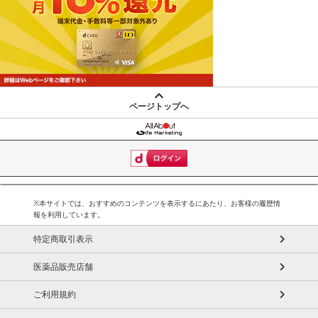
注意事項
お申込みの際は 「商品情報」に記載されている「注意事項」を
必ずご確認ください。
【キャンセルについて】
※お申込み後のキャンセルはお受けできません。
ページトップへ
記載されている内容を必ずご確認いただき、お届けする商品セット
にご納得いただきましたうえでお申し込みください。
※パッケージ変更や商品リニューアル(成分など含む)等により、参考
の掲載画像や画像内のバーコードなど、お届け商品と多少異なる場
合がございます。
また、[新たな加工食品の原料原産地表示制度]の経過措置期間の終
※本サイトでは、おすすめのコンテンツを表示するにあたり、お客様の履歴情
報を利用しています。
了により、商品詳細内に記載の原産国・原材料の表記が旧表記の場
合がございます。
特定商取引表示
あらかじめご了承いただいた上でお申込みください。なお、本理由
医薬品販売店舗
によるお申込み後のキャンセル・返品交換は対応いたしかねます。
ご利用規約
【お支払いについて】
※送料はお試し費用に含まれております。