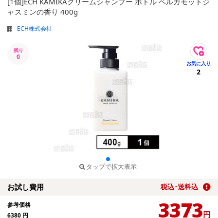
[1個]ECH KAMIKAクリームシャンプー ボトル ベルガモットジ
ャスミンの香り 400g
ECH株式会社
残り
0
2
タップで拡大表示
お試し費用
税込･送料込
3373
参考価格
円
6380
円