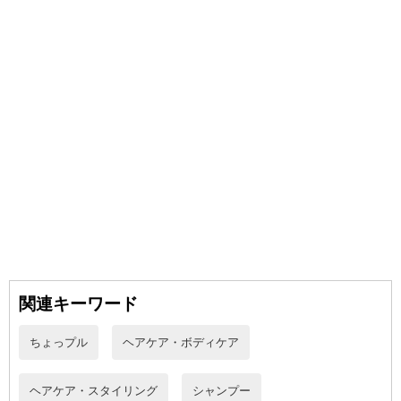
ケアしたい方にぴったりです。
ベルガモットジャスミンの香りで、バスタイムを心地よい時間に変
えてくれます。
頭皮の爽快感を求める時にもおすすめです。
ヘッドスパのようなスッキリとした洗い上がりで、気分転換にもな
ります。
～特徴～
・いつものバスタイムが極上のリラックス空間に♪気分ポジティブに
ベルガモットジャスミンの香り。
・KAMIKAは1本5役の新感覚クリームシャンプー。美髪成分がさら
にグレードアップしました！
・シャンプー、コンディショナーの役割だけでなく、頭皮ケア、白
髪ケア、インバスタイプトリートメントの役割をはたします。
・またヘッドスパ効果のある成分が入っているから、洗い終わりは
関連キーワード
シャンプーブラシを使ったときみたいにスッキリ♪育毛ケアをしたい
メンズの方もオススメです！
ちょっプル
ヘアケア・ボディケア
・ヘマチン、マコンブエキス、ローズマリー葉エキス、ハニー／は
ちみつ／ハチミツ成分、リンゴ果実培養細胞エキスなど髪に良い成
ヘアケア・スタイリング
シャンプー
分をたっぷり配合♪