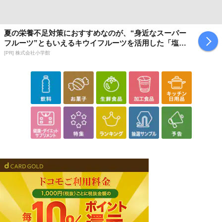
夏の栄養不足対策におすすめなのが、“身近なスーパー
フルーツ”ともいえるキウイフルーツを活用した「塩キ
ウイ」
[PR] 株式会社小学館