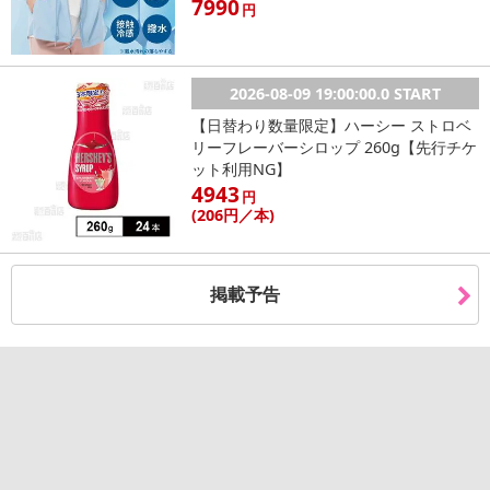
7990
円
【保管およびお取扱い上の注意点】
●乳幼児の手の届かない場所に保管してください。
●極端に高温または低温の場所、直射日光の当たる場所には保管しないでください。
2026-08-09 19:00:00.0 START
【日替わり数量限定】ハーシー ストロベ
リーフレーバーシロップ 260g【先行チケ
ット利用NG】
4943
円
(206
円
／本)
掲載予告