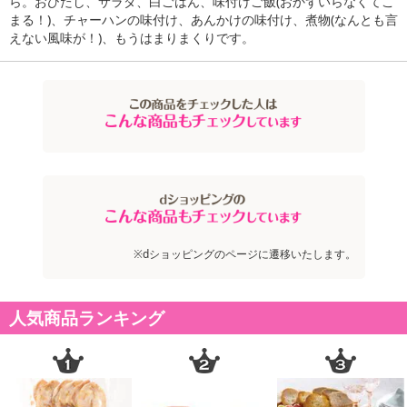
ら。おひたし、サラダ、白ごはん、味付けご飯(おかずいらなくてこ
お申込みの際は 「商品情報」に記載されている「注意事項」を
まる！)、チャーハンの味付け、あんかけの味付け、煮物(なんとも言
必ずご確認ください。
えない風味が！)、もうはまりまくりです。
【キャンセルについて】
※お申込み後のキャンセルはお受けできません。
記載されている内容を必ずご確認いただき、お届けする商品セット
にご納得いただきましたうえでお申し込みください。
※パッケージ変更や商品リニューアル(成分など含む)等により、参考
の掲載画像や画像内のバーコードなど、お届け商品と多少異なる場
合がございます。
また、[新たな加工食品の原料原産地表示制度]の経過措置期間の終
了により、商品詳細内に記載の原産国・原材料の表記が旧表記の場
※dショッピングのページに遷移いたします。
合がございます。
あらかじめご了承いただいた上でお申込みください。なお、本理由
によるお申込み後のキャンセル・返品交換は対応いたしかねます。
人気商品ランキング
【お支払いについて】
※送料はお試し費用に含まれております。
※お支払い方法は、電話料金合算払い、クレジットカード、dポイン