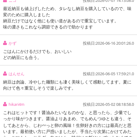
ニコ
投稿日:2026-07-07 14:13:08.0
最近納豆も値上げしたため、タレなし納豆を購入しているので、味
変のために購入しました
納豆だけではなく他にも使い道があるので重宝しています。
味の濃さもこれなら調節できるので助かります
かず
投稿日:2026-06-16 20:01:26.0
ごはんにかけるだけでも、おいしい
どの納豆にも合う。
はんせん
投稿日:2026-06-05 17:59:21.0
納豆は勿論、冷やした麺類にも凄く美味しくて感動してます。夏に
向けて色々重宝しそうで楽しみです。
hikari4m
投稿日:2026-05-02 08:18:58.0
これはヒットです！醤油みたいなものかな、と思ったら、少量でし
っかり味がつきます。醤油よりあまめ、でもめんつゆとも違う、そ
してあとから、じわ〰︎っと卵の風味！生卵好きの方には最高だと思
注意事項
います。最初使い方に戸惑いましたが、手当たり次第にかけてみた