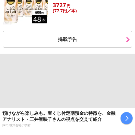
3727
円
(77
.7円
／本)
掲載予告
預けながら楽しみも。宝くじ付定期預金の特徴を、金融
アナリスト・三井智映子さんの視点を交えて紹介
[PR] 株式会社小学館