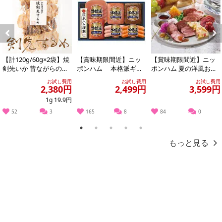
トの利用となります。
【発送・お届け・商品について】
Previous
Next
※お申込み頂きました商品の同梱、お届けの日時指定はいたしかね
ます。
【計120g/60g×2袋】焼
【賞味期限間近】ニッ
【賞味期限間近】ニッ
剣先いか 昔ながらのお
ポンハム 本格派ギフ
ポンハム 夏の洋風おつ
※会員様のご都合でお受取りいただけない場合、商品の再発送や返
つまみ珍味 イカ好きに
ト(NH-319)
まみ4点セット
金はいたしかねます。
お試し費用
お試し費用
お試し費用
はたま...
2,380円
2,499円
3,599円
また、お届け日時のご指定は、お受けできません。宅配業者からの
1g 19.9円
不在票にてご対応ください。
52
3
165
8
84
0
※発送予定日は前後する場合がございます。また商品によって発送
日が異なります。
1
2
3
4
5
※dショッピングサンプル百貨店よりお届けする商品は、ご利用いた
もっと見る
だいた後のご感想をいただくことを目的としており、転売等は固く
禁じます。
転売等、目的以外での利用が確認された場合は、サービス利用を停
止させていただきます。
発送日カレンダー