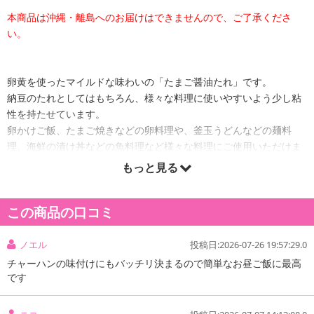
本商品は沖縄・離島へのお届けはできませんので、ご了承くださ
い。
卵黄を使ったマイルドな味わいの「たまご醤油たれ」です。
納豆のたれとしてはもちろん、様々な料理に使いやすいよう少し粘
性を持たせています。
卵かけご飯、たまご焼きなどの卵料理や、釜玉うどんなどの麺料
理、海鮮の漬け丼などの魚料理など様々な料理にご使用いただけま
す。
もっと見る
原産国(最終加工地):
この商品の口コミ
日本
アレルギー表示:
ノエル
投稿日:2026-07-26 19:57:29.0
小麦、卵、大豆
チャーハンの味付けにもバッチリ決まるので簡単なお昼ご飯に最高
です