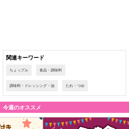
関連キーワード
休業日
ちょっプル
食品・調味料
■
その他共通および商品カテゴリー別注意事項（※必ずご確認くだ
さい）
調味料・ドレッシング・油
たれ・つゆ
こちらの情報は
2026-07-09 14:13:35.0
での情報となります。
今週のオススメ