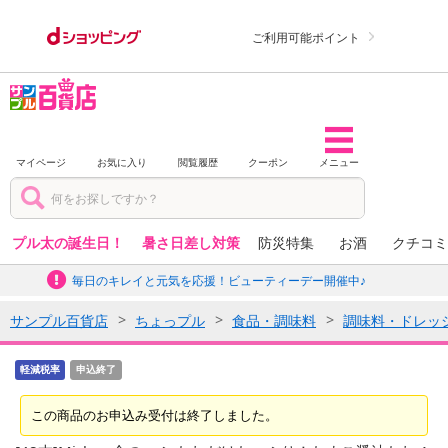
ご利用可能ポイント
マイページ
お気に入り
閲覧履歴
クーポン
メニュー
プル太の誕生日！
暑さ日差し対策
防災特集
お酒
クチコミ
毎日のキレイと元気を応援！ビューティーデー開催中♪
サンプル百貨店
ちょっプル
食品・調味料
調味料・ドレッ
軽減税率
申込終了
この商品のお申込み受付は終了しました。