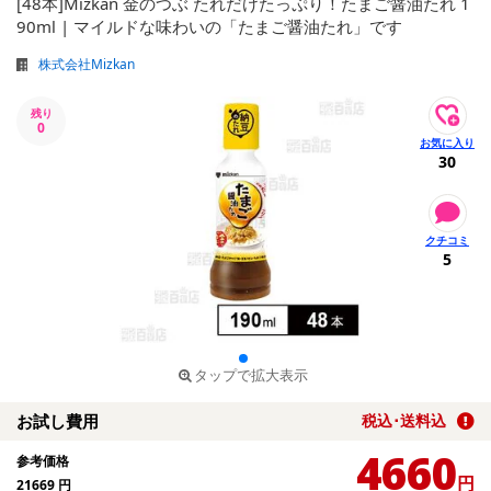
[48本]Mizkan 金のつぶ たれだけたっぷり！たまご醤油たれ 1
90ml | マイルドな味わいの「たまご醤油たれ」です
株式会社Mizkan
残り
0
30
5
タップで拡大表示
お試し費用
税込･送料込
4660
参考価格
円
21669
円