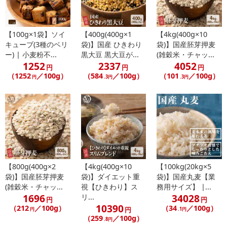
【100g×1袋】ソイ
【400g(400g×1
【4kg(400g×10
キューブ(3種のベリ
袋)】国産 ひきわり
袋)】国産胚芽押麦
ー) | 小麦粉不...
黒大豆 黒大豆が...
(雑穀米・チャッ...
1252
2337
4052
円
円
円
（1252
／100g）
（584
／100g）
（101
／100g）
円
.3円
.3円
【800g(400g×2
【4kg(400g×10
【100kg(20kg×5
袋)】国産胚芽押麦
袋)】ダイエット重
袋)】国産丸麦【業
(雑穀米・チャッ...
視【ひきわり】ス
務用サイズ】 |...
1696
34028
リ...
円
円
10390
（212
／100g）
（34
／100g）
円
円
.1円
（259
／100g）
.8円