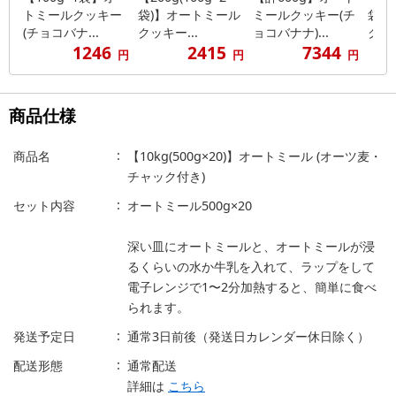
トミールクッキー
袋)】オートミール
ミールクッキー(チ
袋)
(チョコバナ...
クッキー...
ョコバナナ)...
クッキ
1246
2415
7344
円
円
円
商品仕様
商品名
【10kg(500g×20)】オートミール (オーツ麦・
チャック付き)
セット内容
オートミール500g×20
深い皿にオートミールと、オートミールが浸
るくらいの水か牛乳を入れて、ラップをして
電子レンジで1〜2分加熱すると、簡単に食べ
られます。
発送予定日
通常3日前後（発送日カレンダー休日除く）
配送形態
通常配送
詳細は
こちら