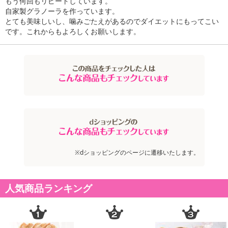
もう何回もリピートしています。
商品詳細
自家製グラノーラを作っています。
とても美味しいし、噛みごたえがあるのでダイエットにもってこい
オートミールはアメリカでは定番で食べられている。アスリートや
です。これからもよろしくお願いします。
セレブ・美容に関心の高い方たちにも愛用されている食材です。
栄養価が高く、ダイエットサポートや毎日の元気のためにと、近年
日本でも注目を集め始めています。
オートミールは燕麦という麦の一種です。オートムギ、オーツ麦、
オートとも呼ばれたりもします。
ビタミン、ミネラル、たんぱく質が豊富で、栄養バランスもよく、
何と言っても食物繊維がたくさん含まれているのが嬉しいところ。
ヨーグルトに混ぜて食べたり、クッキーなどの製菓製パン材料とし
※dショッピングのページに遷移いたします。
ても、またリゾットなどにしてご飯のかわりになどお召し上がりく
ださい。
人気商品ランキング