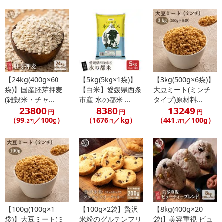
【24kg(400g×60
【5kg(5kg×1袋)】
【3kg(500g×6袋)】
袋)】国産胚芽押麦
【白米】愛媛県西条
大豆ミート(ミンチ
(雑穀米・チャ...
市産 水の都米 ...
タイプ)原材料...
23800
8380
13249
円
円
円
（99
／100g）
（1676
／kg）
（441
／100g）
.2円
円
.7円
【100g(100g×1
【100g×2袋】贅沢
【8kg(400g×20
袋)】大豆ミート(ミ
米粉のグルテンフリ
袋)】美容重視 ビュ