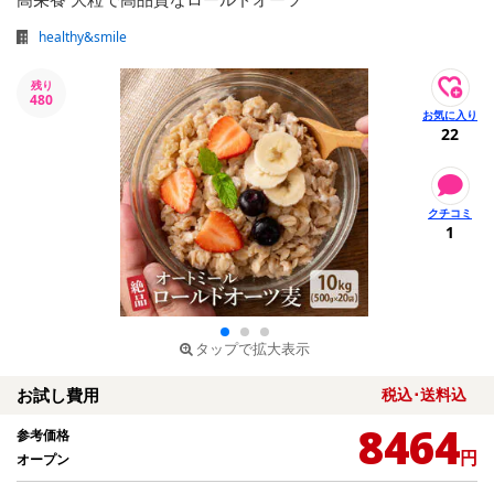
healthy&smile
残り
480
22
1
タップで拡大表示
お試し費用
税込･送料込
8464
参考価格
円
オープン