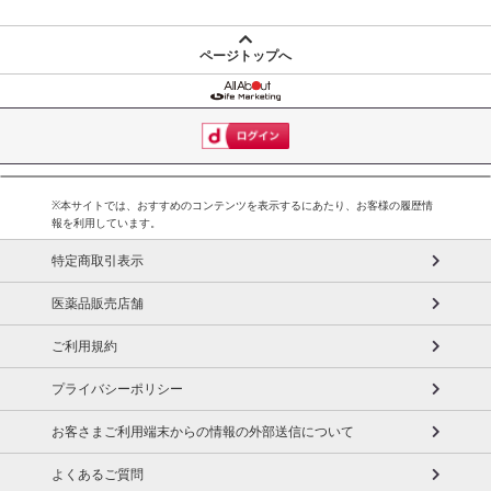
脂質：5.7g
炭水化物：69.1g
ページトップへ
食塩相当量：0g
・注意事項：
直射日光、高温多湿のところを避けて保存してください。
開封後は賞味期限にかかわらず、お早めにお召し上がりくださ
い。
※本サイトでは、おすすめのコンテンツを表示するにあたり、お客様の履歴情
報を利用しています。
注意事項
特定商取引表示
【賞味・消費期限のある商品について】
商品到着時点でのお日持ち期間は、配送日数などにより異なります
医薬品販売店舗
のでご了承ください。
ご利用規約
【キャンセルについて】
プライバシーポリシー
※お申込み後のキャンセルはお受けできません。
記載されている内容を必ずご確認いただき、お届けする商品セット
お客さまご利用端末からの情報の外部送信について
にご納得いただきましたうえでお申し込みください。
よくあるご質問
※パッケージ変更や商品リニューアル（成分など含む）等により、