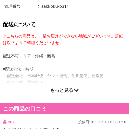
管理番号
zakkoku-b311
配送について
※こちらの商品は、一部お届けができない地域がございます。詳細
は以下よりご確認くださいませ。
配送不可エリア：沖縄・離島
■配送方法・時期
・配送会社：日本郵便、ヤマト運輸、佐川急便、通常便
・配送形態：通常配送
・配送日時の指定：「発送予定日」に配送日指定の記載がある場合
もっと見る
に、ご利用可能です。
※発送予定日は到着日ではありません。
この商品の口コミ
・商品は「healthy&smile」より出荷します。
yuki
投稿日:2022-06-10 19:22:05.0