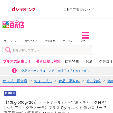
ご利用可能ポイント
マイページ
お気に入り
閲覧履歴
クーポン
メニュー
プル太の誕生日！
暑さ日差し対策
防災特集
お酒
クチコミ
＼全品クーポン付き！／第二金曜日は『おかしの日』
サンプル百貨店
ちょっプル
食品・調味料
米・雑穀
雑
軽減税率
【10kg(500g×20)】オートミール (オーツ麦・チャック付き)
| シリアル・グラノーラにプラスでダイエット 低カロリーで
高栄養 大粒で高品質なロールドオーツ