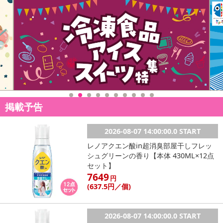
掲載予告
2026-08-07 14:00:00.0 START
レノアクエン酸in超消臭部屋干しフレッ
シュグリーンの香り【本体 430ML×12点
セット】
7649
円
(637
.5円
／個)
2026-08-07 14:00:00.0 START