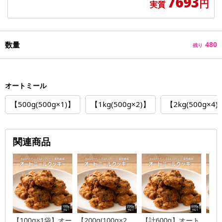
7693
円
実質
数量
480
残り
オートミール
【500g(500g×1)】
【1kg(500g×2)】
【2kg(500g×4)
関連商品
【100g×1袋】オー
【200g(100g×2
【計600g】オート
【1k