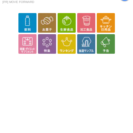
[PR] MOVE FORWARD
・賞味期限：製造日より365日
・原産国（最終加工地）：オーストラリア産
・原材料/材質/素材：オーツ麦
・お召し上がり方：深い皿にオートミールと、オートミールが浸る
くらいの水か牛乳を入れて、ラップをして電子レンジで1〜2分加熱
すると、簡単に食べられます。
・その他商品仕様：
【栄養成分表示(100g当たり)】
エネルギー：350kcal
たんぱく質：13.7g