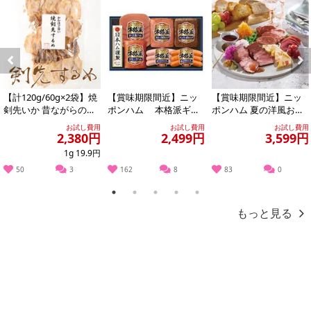
Previous
Next
【計120g/60g×2袋】焼
【賞味期限間近】ニッ
【賞味期限間近】ニッ
剣先いか 昔ながらのお
ポンハム 本格派ギフ
ポンハム 夏の洋風おつ
つまみ珍味 イカ好きに
ト(NH-319)
まみ4点セット
お試し費用
お試し費用
お試し費用
はたま...
2,380円
2,499円
3,599円
1g 19.9円
50
3
162
8
83
0
1
2
3
4
5
もっと見る