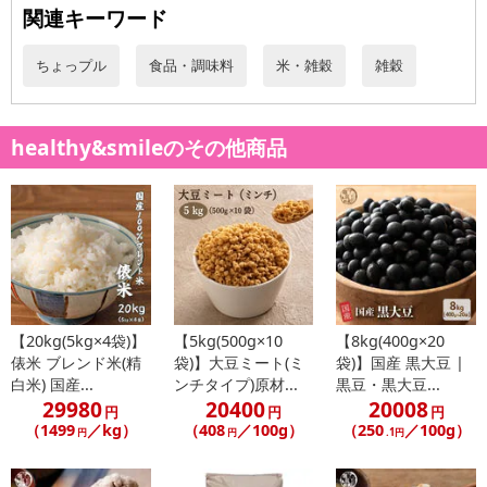
関連キーワード
ちょっプル
食品・調味料
米・雑穀
雑穀
healthy&smileのその他商品
【20kg(5kg×4袋)】
【5kg(500g×10
【8kg(400g×20
俵米 ブレンド米(精
袋)】大豆ミート(ミ
袋)】国産 黒大豆 |
白米) 国産...
ンチタイプ)原材...
黒豆・黒大豆...
29980
20400
20008
円
円
円
（1499
／kg）
（408
／100g）
（250
／100g）
円
円
.1円