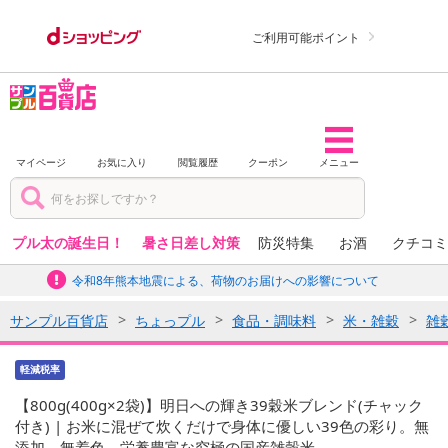
ご利用可能ポイント
マイページ
お気に入り
閲覧履歴
クーポン
メニュー
プル太の誕生日！
暑さ日差し対策
防災特集
お酒
クチコミ
令和8年熊本地震による、荷物のお届けへの影響について
サンプル百貨店
ちょっプル
食品・調味料
米・雑穀
雑
軽減税率
【800g(400g×2袋)】明日への輝き39穀米ブレンド(チャック
付き) | お米に混ぜて炊くだけで身体に優しい39色の彩り。無
添加、無着色、栄養豊富な究極の国産雑穀米