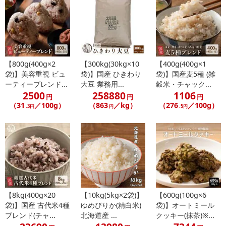
【800g(400g×2
【300kg(30kg×10
【400g(400g×1
袋)】美容重視 ビュ
袋)】国産 ひきわり
袋)】国産麦5種 (雑
ーティーブレンド...
大豆 業務用...
穀米・チャック...
2500
258880
1106
円
円
円
（31
／100g）
（863
／kg）
（276
／100g）
.3円
円
.5円
【8kg(400g×20
【10kg(5kg×2袋)】
【600g(100g×6
袋)】国産 古代米4種
ゆめぴりか(精白米)
袋)】オートミール
ブレンド(チャ...
北海道産 ...
クッキー(抹茶)※...