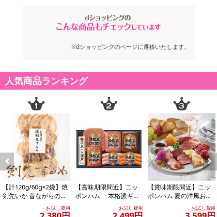
※dショッピングのページに遷移いたします。
人気商品ランキング
Previous
Next
【計120g/60g×2袋】焼
【賞味期限間近】ニッ
【賞味期限間近】ニッ
剣先いか 昔ながらのお
ポンハム 本格派ギフ
ポンハム 夏の洋風おつ
つまみ珍味 イカ好きに
ト(NH-319)
まみ4点セット
お試し費用
お試し費用
お試し費用
はたま...
2,380円
2,499円
3,599円