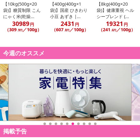
【10kg(500g×20
【400g(400g×1
【8kg(400g×20
袋)】糖質制限 こん
袋)】国産 ひきわり
袋)】健康重視 ヘル
にゃく米(乾燥...
小豆 あずき |...
シーブレンド (...
30989
2431
19321
円
円
円
（309
／100g）
（607
／100g）
（241
／100g）
.9円
.8円
.6円
今週のオススメ
掲載予告