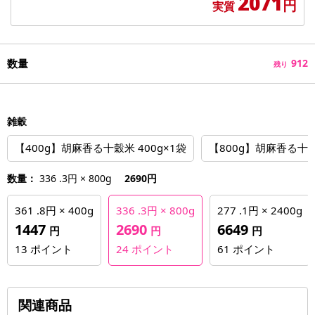
2071
円
実質
数量
912
残り
雑穀
【400g】胡麻香る十穀米 400g×1袋
【800g】胡麻香る十穀
数量：
336 .3円 × 800g
2690円
361 .8円 × 400g
336 .3円 × 800g
277 .1円 × 2400g
1447
2690
6649
円
円
円
13
ポイント
24
ポイント
61
ポイント
関連商品