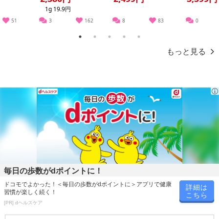
1g 19.9円
51
3
162
8
83
0
1
2
3
4
5
もっと見る
毎日の歩数がdポイントに！
ドコモでよかった！＜毎日の歩数がdポイントに＞アプリで健康
詳細は
習慣が楽しく続く！
こちら
[PR] dヘルスケア