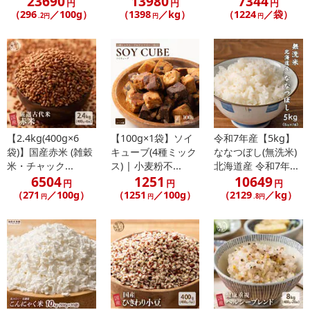
23690
13980
7344
円
円
円
（296
／100g）
（1398
／kg）
（1224
／袋）
.2円
円
円
【2.4kg(400g×6
【100g×1袋】ソイ
令和7年産【5kg】
袋)】国産赤米 (雑穀
キューブ(4種ミック
ななつぼし(無洗米)
米・チャック...
ス) | 小麦粉不...
北海道産 令和7年...
6504
1251
10649
円
円
円
（271
／100g）
（1251
／100g）
（2129
／kg）
円
円
.8円