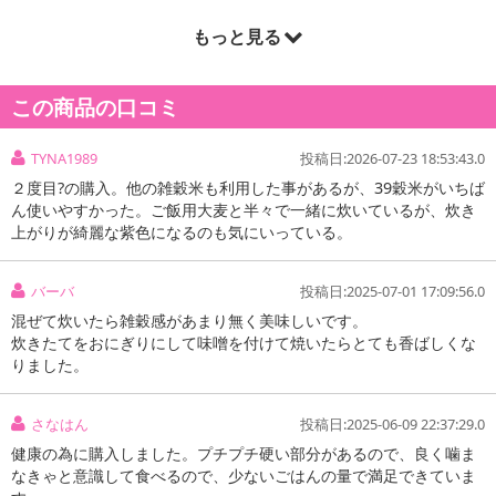
もっと見る
商品詳細
この商品の口コミ
毎日のご飯に混ぜて炊くだけ！いつものご飯が、あなたの明日が、
輝き始める！業界激震39種の国産雑穀で毎日をサポート♪
TYNA1989
投稿日:2026-07-23 18:53:43.0
全品国産の39種の穀物をブレンド配合。その名の通り明日への輝き
をもち、笑顔と健康をお届けする雑穀米です。発芽、胚芽を含む多
２度目?の購入。他の雑穀米も利用した事があるが、39穀米がいちば
ん使いやすかった。ご飯用大麦と半々で一緒に炊いているが、炊き
くの穀物を配合しております。発芽をするとき、最も多くのエネル
上がりが綺麗な紫色になるのも気にいっている。
ギーと栄養素を兼ね備えており、それらを存分に配合することで、
通常の雑穀米を遥かに超える栄養成分を含んだ雑穀米です。また、
味、香り、触感にも一切の妥協はなく、美味しく続けやすい雑穀米
バーバ
投稿日:2025-07-01 17:09:56.0
が完成致しました。
混ぜて炊いたら雑穀感があまり無く美味しいです。
炊きたてをおにぎりにして味噌を付けて焼いたらとても香ばしくな
りました。
さなはん
投稿日:2025-06-09 22:37:29.0
健康の為に購入しました。プチプチ硬い部分があるので、良く噛ま
なきゃと意識して食べるので、少ないごはんの量で満足できていま