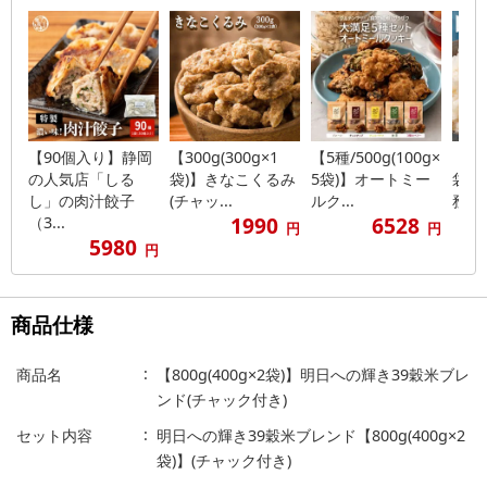
【90個入り】静岡
【300g(300g×1
【5種/500g(100g×
【40
の人気店「しる
袋)】きなこくるみ
5袋)】オートミー
袋)
し」の肉汁餃子
(チャッ...
ルク...
務用サ
1990
6528
（3...
円
円
5980
円
商品仕様
商品名
【800g(400g×2袋)】明日への輝き39穀米ブレ
ンド(チャック付き)
セット内容
明日への輝き39穀米ブレンド【800g(400g×2
袋)】(チャック付き)