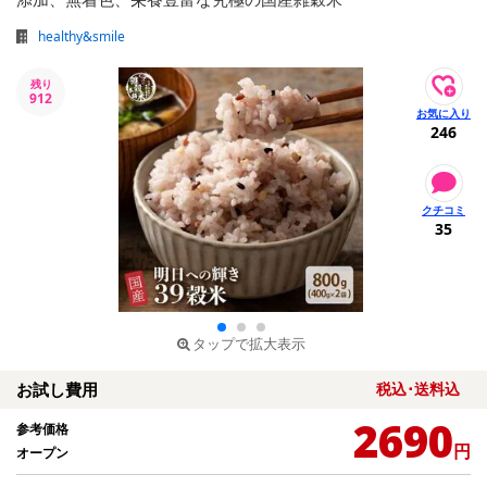
healthy&smile
残り
912
246
35
タップで拡大表示
お試し費用
税込･送料込
2690
参考価格
円
オープン