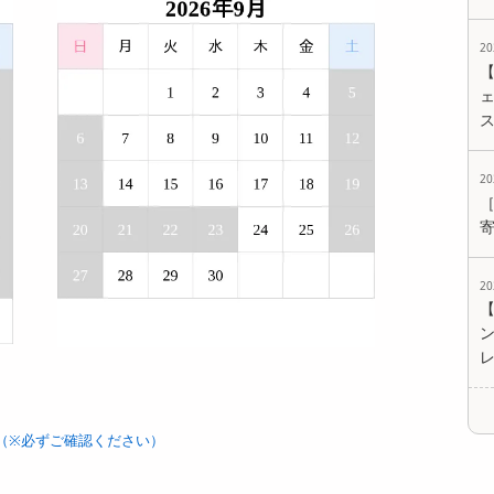
2
ェ
2
2
（※必ずご確認ください）