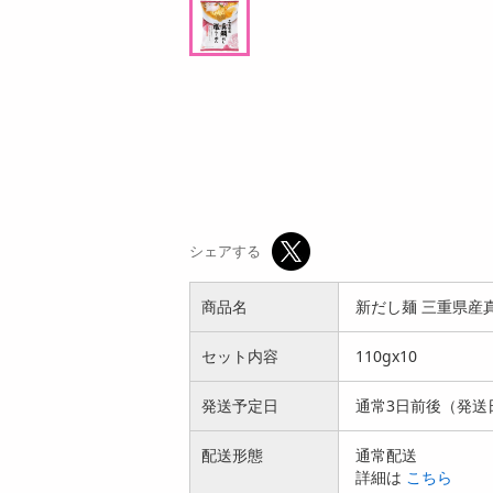
ン
オープン
参考価格
1,650
1本あたり
7
円
円
シェアする
商品名
新だし麺 三重県産真鯛
セット内容
110gx10
発送予定日
通常3日前後（発送
配送形態
通常配送
詳細は
こちら