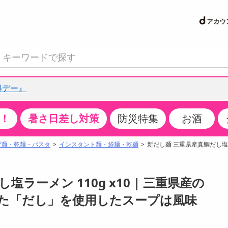
得デー』
！
暑さ日差し対策
防災特集
お酒
て見る
特設コーナー
食品・調味料
生鮮食品
お菓子
アイス・スイーツ
飲料
お酒
洗剤
キッチン・日用品
健康・ダイエット
医薬品・医薬部外
インテリア・家具
ファッション
家電
ベビー・キッズ・
ペット用品
加工食品
ヘアケア・ボディ
ビューティーケア
特集一覧
プ麺・乾麺・パスタ
インスタント麺・袋麺・乾麺
新だし麺 三重県産真鯛だし塩ラー
クチコミで選ばれた人気商品
米・雑穀
肉・肉加工品
スナック菓子
アイスクリーム・シャーベット
水・ミネラルウォーター・炭酸水
ビール・発泡酒・新ジャンル
キッチン・台所用洗剤
掃除用具
健康食品・飲料
第二類医薬品
収納用品
トップス
生活家電
ベビーおむつ・トイレ用品
犬用品
カップ麺・乾麺・パスタ
ヘアケア・スタイリング
スキンケア・基礎化粧品
パン・シリアル・コーンフレーク
魚介類・シーフード・水産加工品
クッキー・クラッカー
ケーキ・スイーツ
お茶・紅茶（ソフトドリンク）
ワイン
洗濯用洗剤・柔軟剤・漂白剤
洗濯用品
ダイエット
指定第二類医薬品
寝具・布団
ボトムス
キッチン家電
授乳グッズ
猫用品
インスタント・レトルト・冷凍食品・惣菜
ボディケア
ベースメイク・メイクアップ・ネイル
ラーメン 110g x10 | 三重県産の
サンプリング
チーズ・ヨーグルト・乳製品・卵
フルーツ・果物・果物加工品
キャンディ・ガム・タブレット
お菓子・スイーツギフト
コーヒー（ソフトドリンク）
日本酒・焼酎
バス・お風呂用洗剤
トイレ・バス用品
サプリメント
第三類医薬品
マット・カーペット・クッション
シューズ
冷房・暖房器具・空調
食事グッズ
その他 ペット用品
ナチュラル・オーガニックコスメ
た「だし」を使用したスープは風味
抽選サンプル
調味料・ドレッシング・油
野菜・きのこ
せんべい・米菓
果実・野菜・清涼・乳飲料
洋酒・リキュール
トイレ用洗剤
タオル
美容サプリメント・ドリンク
医薬部外品
テーブル・デスク・カウンター
バッグ
美容・健康家電
ベビー用品・雑貨
香水・アロマ