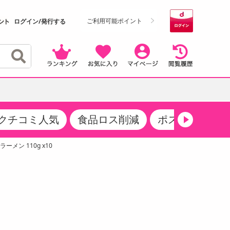
ご利用可能ポイント
ログイン/発行する
クチコミ人気
食品ロス削減
ポストにお届け
クーポン
・サプリメント
品
・収納・寝具
マタニティ
ケア
商品限定クーポン
メン 110g x10
食品ギフト
おつまみ
ココア・チョコレート飲料
その他 アルコール飲料
弁当箱・水筒・弁当グッズ
下着・ルームウェア
その他 食品
製菓・製パン材料
飲料ギフト
生活雑貨
メンズ
その他 お菓子・スイーツ
その他 飲料
スポーツ・アウトドア用品
ベビー・キッズ
介護用品
レッグウェア