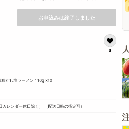
13,824
オープン
参考価格
参考価格
円
16
537
1杯あたり
1個あたり
.1
.5
円
円
お申込みは終了しました
3
だし塩ラーメン 110g x10
日カレンダー休日除く） （配送日時の指定可）