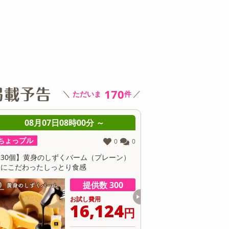
その他 キッチン・日用品
その他 ファッション
サ
170
＼
／
ただいま
件
08月07日08時00分 ～
08月07日08時0
ちょっプル
ちょっプル
1
0
3種/計12個】黄身が濃い！贅沢三昧『黄
TULLY’S COFFEE COLD BR
身のしずくバーム』3種堪能セット（プレー
O コーヒーバッグ 15g
ン・抹茶・ココア）
提供数 299
お試し費用
お
6,862
3
円