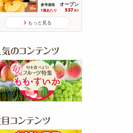
オープン
参考価格
参
571
1個あたり
1杯
.9
円
もっと見る