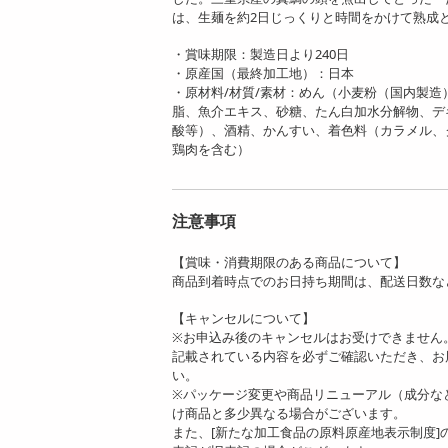
は、生麺を約2日じっくりと時間をかけて熟成
・賞味期限：製造日より240日
・原産国（最終加工地）：日本
・原材料/材質/素材：めん（小麦粉（国内製
脂、魚介エキス、砂糖、たん白加水分解物、デ
酸等）、酒精、かんすい、着色料（カラメル、
鶏肉を含む）
注意事項
【賞味・消費期限のある商品について】
商品到着時点でのお日持ち期間は、配送日数な
【キャンセルについて】
※お申込み後のキャンセルはお受けできません
記載されている内容を必ずご確認いただき、お
い。
※パッケージ変更や商品リニューアル（成分な
け商品と多少異なる場合がございます。
また、[新たな加工食品の原料原産地表示制度