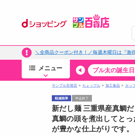
＼全商品クーポン付き！／毎週木曜日は『激
メニュー
ちょっプルカテゴリ
キッチン・日用品
食品
プル太の誕生日
すべ
食品・調味料
サンプル百貨店
ちょっプル
加工食品
カッ
生鮮食品
軽減税率
申込終了
加工食品
新だし麺 三重県産真鯛だし塩
お菓子
真鯛の頭を煮出してとっ
アイス・スイーツ
が豊かな仕上がりです。
飲料