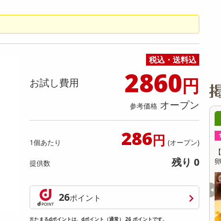
缶詰・瓶詰・ジャム・はちみつ
ミールキット
チョコレート
トクホ
果実酒・梅酒
住居用洗剤
日用品
スポーツサプリメント・ドリンク
チェア・ソファ
財布・小物
パソコン・プリンター・パソコン周辺機器
家具・寝具
料理の素
ナッツ・ドライフルーツ
栄養ドリンク・エナジードリンク
チューハイ・カクテル
洗剤ギフト
ヘルスケア・衛生用品
健康グッズ
インテリア雑貨
時計
記録メディア・メモリーカード
マタニティ
乾物・海苔・粉物
ゼリー・プリン
お茶・紅茶（茶葉）
ノンアルコール飲料
その他 洗剤
キッチン雑貨・食器・消耗品
アウトドア・イベント用品・DIY・工具
アクセサリー
その他 ベビー・キッズ・マタニティ
スマートフォン・携帯電話・タブレットアクセ
リー
カレー・シチュー
和菓子
コーヒー(豆・インスタント）
ビール・ワイン・お酒ギフト
調理器具・鍋・包丁
その他 インテリア・家具
ファッション雑貨
電池
税込・送料込
電球・蛍光灯・照明
2860
円
お試し費用
AV機器
その他 家電
オープン
参考価格
8時00分 ～
08月07日08時00分 ～
286
ちょっプル
円
176
11
0
0
1個あたり
(オープン)
Tea ほうじ茶×カモミール
【30個】黄身のしずくバーム（プレーン）
【
残り 0
ミン茶×ホワイトリリー 9
卵にこだわったしっとり食感
提供数
提供数 481
提供数 300
お試し費用
お試し費用
26
ポイント
3,201
16,124
円
円
※たまるdポイントは、dポイント（通常） 26 ポイントです。