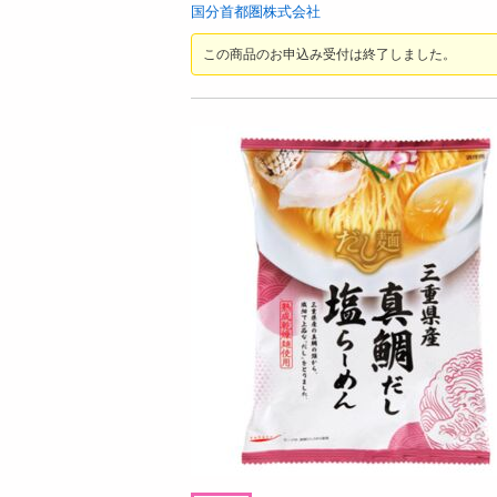
お酒
国分首都圏株式会社
洗剤
この商品のお申込み受付は終了しました。
キッチン・日用品
ヘアケア・ボディケア
ビューティーケア
健康・ダイエット・サプリメント
医薬品・医薬部外品
インテリア・家具・収納・寝具
08月07日08時00分 ～
08月07日0
ファッション
ちょっプル
ちょっプル
0
4
0
家電
【2個】 ごろごろナッツナッツブラウニー
香るAroma Brew 
ベビー・キッズ・マタニティ
9g(5包入) / ジャス
g(5包入)
ペット用品
提供数 998
資格・学習
お試し費用
3,300
円
掲載予告