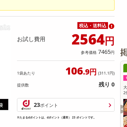
缶詰・瓶詰・ジャム・はちみつ
ミールキット
チョコレート
トクホ
果実酒・梅酒
住居用洗剤
日用品
スポーツサプリメント・ドリンク
チェア・ソファ
財布・小物
パソコン・プリンター・パソコン周辺機器
家具・寝具
料理の素
ナッツ・ドライフルーツ
栄養ドリンク・エナジードリンク
チューハイ・カクテル
洗剤ギフト
ヘルスケア・衛生用品
健康グッズ
インテリア雑貨
時計
記録メディア・メモリーカード
マタニティ
乾物・海苔・粉物
ゼリー・プリン
お茶・紅茶（茶葉）
ノンアルコール飲料
その他 洗剤
キッチン雑貨・食器・消耗品
アウトドア・イベント用品・DIY・工具
アクセサリー
その他 ベビー・キッズ・マタニティ
スマートフォン・携帯電話・タブレットアクセ
リー
税込・送料込
カレー・シチュー
和菓子
コーヒー(豆・インスタント）
ビール・ワイン・お酒ギフト
調理器具・鍋・包丁
その他 インテリア・家具
ファッション雑貨
電池
2564
円
お試し費用
電球・蛍光灯・照明
AV機器
7465
参考価格
円
その他 家電
106
4時00分 ～
08月07日14時00分 ～
.9円
1袋あたり
(311.1円)
ちょっプル
1
0
0
0
残り 0
提供数
臭SPORTSリフレッシ
レノアクエン酸in超消臭超無臭さわやかシ
30ML×12点セッ
トラスの香り【本体 430ML×12点セット】
2
提供数 1000
提供数 1000
23
ポイント
お試し費用
お試し費用
7,649
7,649
円
円
※たまるdポイントは、dポイント（通常） 23 ポイントです。