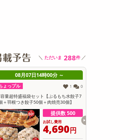
その他 キッチン・日用品
その他 ファッション
サ
288
＼
／
ただいま
件
08月07日14時00分 ～
08月07日14時0
ちょっプル
ちょっプル
1
0
大容量超特盛福袋セット【ぷるもち水餃子7
【ララ★キラシール】ダー
個＋羽根つき餃子50個＋肉焼売30個】
RAKIRA ぷっくり ちゅ
提供数 500
お試し費用
お
4,690
6
円