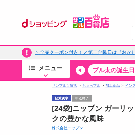
＼全品クーポン付き！／第二金曜日は『おか
メニュー
ちょっプルカテゴリ
キッチン・日用品
食品
プル太の誕生日
すべ
食品・調味料
サンプル百貨店
ちょっプル
加工食品
イン
生鮮食品
軽減税率
申込終了
加工食品
[24袋]ニップン ガーリッ
お菓子
クの豊かな風味
アイス・スイーツ
株式会社ニップン
飲料