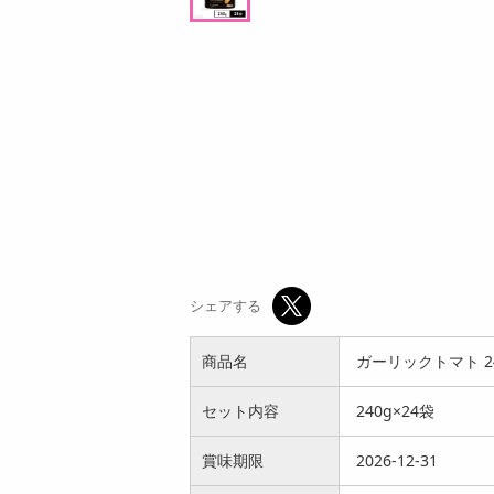
ン
オープン
参考価格
637
1個あたり
.5
円
シェアする
商品名
ガーリックトマト 2
セット内容
240g×24袋
賞味期限
2026-12-31