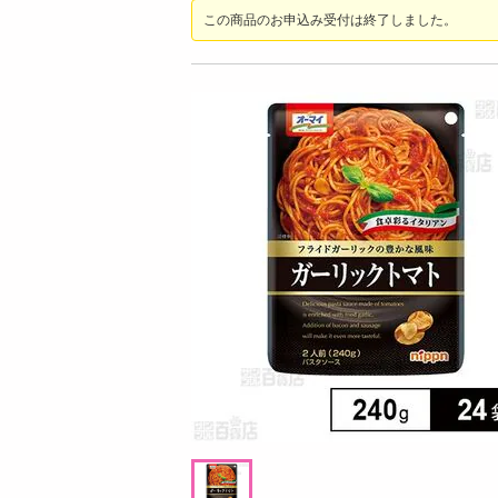
お酒
この商品のお申込み受付は終了しました。
洗剤
キッチン・日用品
ヘアケア・ボディケア
ビューティーケア
健康・ダイエット・サプリメント
医薬品・医薬部外品
インテリア・家具・収納・寝具
08月07日14時00分 ～
08月07日1
ファッション
ちょっプル
ちょっプル
0
0
0
家電
A
レノアクエン酸in超消臭部屋干しフレッシ
レノアクエン酸in超消
ベビー・キッズ・マタニティ
ュグリーンの香り【本体 430ML×12点セッ
ュリリーの香り【本体 4
ト】
ト】
ペット用品
提供数 1000
資格・学習
お試し費用
7,649
円
掲載予告