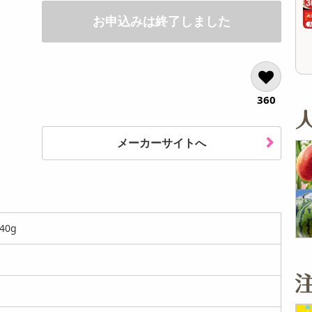
オープン
オープン
参考価格
参考価格
お申込みは終了しました
637
637
1個あたり
1本あたり
.5
.5
円
円
360
メーカーサイトへ
40g