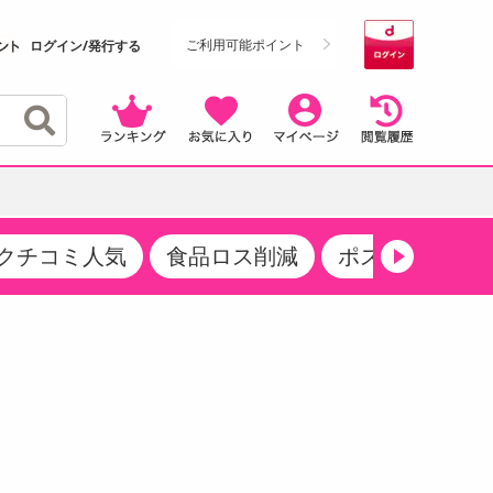
ご利用可能ポイント
ログイン/発行する
クチコミ人気
食品ロス削減
ポストにお届け
クーポン
・サプリメント
品
・収納・寝具
マタニティ
ケア
商品限定クーポン
食品ギフト
おつまみ
ココア・チョコレート飲料
その他 アルコール飲料
弁当箱・水筒・弁当グッズ
下着・ルームウェア
その他 食品
製菓・製パン材料
飲料ギフト
生活雑貨
メンズ
その他 お菓子・スイーツ
その他 飲料
スポーツ・アウトドア用品
ベビー・キッズ
介護用品
レッグウェア