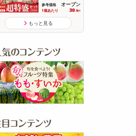
オープン
参考価格
参
30
1個あたり
.9
円
もっと見る