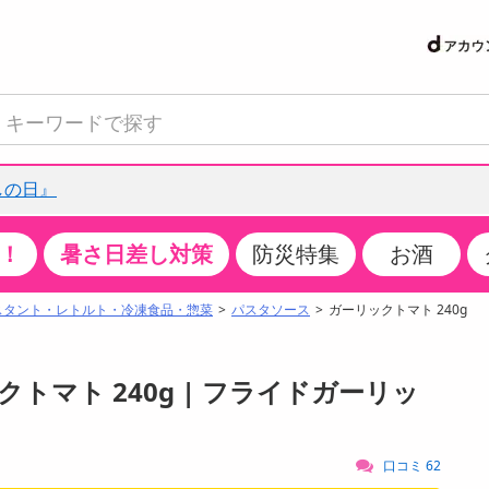
しの日』
！
暑さ日差し対策
防災特集
お酒
て見る
特設コーナー
食品・調味料
生鮮食品
お菓子
アイス・スイーツ
飲料
お酒
洗剤
キッチン・日用品
健康・ダイエット
医薬品・医薬部外
インテリア・家具
ファッション
家電
ベビー・キッズ・
ペット用品
加工食品
ヘアケア・ボディ
ビューティーケア
特集一覧
スタント・レトルト・冷凍食品・惣菜
パスタソース
ガーリックトマト 240g
クチコミで選ばれた人気商品
米・雑穀
肉・肉加工品
スナック菓子
アイスクリーム・シャーベット
水・ミネラルウォーター・炭酸水
ビール・発泡酒・新ジャンル
キッチン・台所用洗剤
掃除用具
健康食品・飲料
第二類医薬品
収納用品
トップス
生活家電
ベビーおむつ・トイレ用品
犬用品
カップ麺・乾麺・パスタ
ヘアケア・スタイリング
スキンケア・基礎化粧品
パン・シリアル・コーンフレーク
魚介類・シーフード・水産加工品
クッキー・クラッカー
ケーキ・スイーツ
お茶・紅茶（ソフトドリンク）
ワイン
洗濯用洗剤・柔軟剤・漂白剤
洗濯用品
ダイエット
指定第二類医薬品
寝具・布団
ボトムス
キッチン家電
授乳グッズ
猫用品
インスタント・レトルト・冷凍食品・惣菜
ボディケア
ベースメイク・メイクアップ・ネイル
クトマト 240g | フライドガーリッ
サンプリング
チーズ・ヨーグルト・乳製品・卵
フルーツ・果物・果物加工品
キャンディ・ガム・タブレット
お菓子・スイーツギフト
コーヒー（ソフトドリンク）
日本酒・焼酎
バス・お風呂用洗剤
トイレ・バス用品
サプリメント
第三類医薬品
マット・カーペット・クッション
シューズ
冷房・暖房器具・空調
食事グッズ
その他 ペット用品
ナチュラル・オーガニックコスメ
抽選サンプル
調味料・ドレッシング・油
野菜・きのこ
せんべい・米菓
果実・野菜・清涼・乳飲料
洋酒・リキュール
トイレ用洗剤
タオル
美容サプリメント・ドリンク
医薬部外品
テーブル・デスク・カウンター
バッグ
美容・健康家電
ベビー用品・雑貨
香水・アロマ
口コミ 62