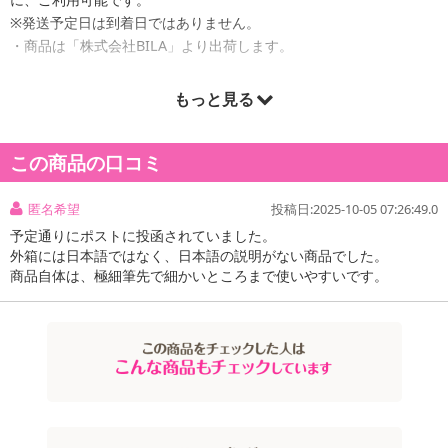
※発送予定日は到着日ではありません。
・商品は「株式会社BILA」より出荷します。
もっと見る
商品詳細
この商品の口コミ
0.005mmの筆先！下まつげやアイブロー、生え際メイクにも♪
ウォータープルーフでにじみにくい！細かなラインがきれいに描け
匿名希望
投稿日:2025-10-05 07:26:49.0
る♪
【いつもと何か違う、ミステリアスな雰囲気を感じるトープブラウ
予定通りにポストに投函されていました。
外箱には日本語ではなく、日本語の説明がない商品でした。
ン】
商品自体は、極細筆先で細かいところまで使いやすいです。