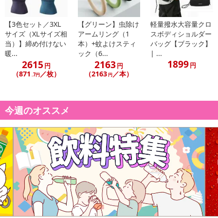
【賞味・消費期限のある商品について】
【3色セット／3XL
【グリーン】虫除け
軽量撥水大容量クロ
商品到着時点でのお日持ち期間は、配送日数などにより異なります
サイズ（XLサイズ相
アームリング（1
スボディショルダー
のでご了承ください。
当）】締め付けない
本）+蚊よけスティ
バッグ【ブラック】
暖...
ック（6...
| ...
1899
2615
2163
【キャンセルについて】
円
円
円
（871
／枚）
（2163
／本）
※お申込み後のキャンセルはお受けできません。
.7円
円
記載されている内容を必ずご確認いただき、お届けする商品セット
にご納得いただきましたうえでお申し込みください。
今週のオススメ
※パッケージ変更や商品リニューアル（成分など含む）等により、
参考の掲載画像や画像内のバーコードなど、お届け商品と多少異な
る場合がございます。
また、[新たな加工食品の原料原産地表示制度]の経過措置期間の終
了により、商品詳細内に記載の原産国・原材料の表記が旧表記の場
合がございます。
あらかじめご了承いただいた上でお申込みください。なお、本理由
によるお申込み後のキャンセル・返品交換は対応いたしかねます。
【お支払いについて】