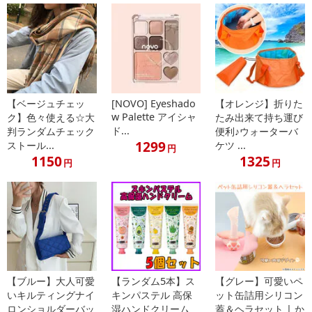
・注意事項：
※お肌に合わない時はご使用を中止してください。また、使用
中・使用後に赤み、はれ、かゆみ、刺激などの異常が現れた場合
は、専門医にご相談ください。そのままご使用を続けますと症状を
悪化させることがあります。
※傷やはれもの、湿疹など、異常のある部位にはお使いにならな
【ベージュチェッ
[NOVO] Eyeshado
【オレンジ】折りた
w Palette アイシャ
ク】色々使える☆大
たみ出来て持ち運び
いでください。
ド...
判ランダムチェック
便利♪ウォーターバ
※目に入らないようにご注意ください。万が一目に入ったときは
1299
ストール...
ケツ ...
円
水またはぬるま湯で十分洗い流してください。すすいでも目に異物
1150
1325
円
円
感が残る場合は、専門医にご相談ください。
※本商品を使用してのあらゆるトラブルには、弊社は一切の責任
を負いません。予めご了承ください。
※商品は、簡易包装で発送します。海外輸入品のため、パッケー
ジに外国語が表記されており、多少のスレ、汚れ、破れなどがある
場合がございます。予めご了承ください。
※生産の関係により写真と色、柄(LOGO)が若干異なる場合があり
ます。
【ブルー】大人可愛
【ランダム5本】ス
【グレー】可愛いペ
※商品改良のため、予告なく仕様が若干変更になる場合がござい
いキルティングナイ
キンパステル 高保
ット缶詰用シリコン
ロンショルダーバッ
湿ハンドクリーム
蓋＆ヘラセット | か
ます。予めご了承ください。