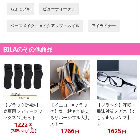
ちょっプル
ビューティーケア
ベースメイク・メイクアップ・ネイル
アイライナー
BILAのその他商品
・原産国（最終加工地）：中国
【ブラック計4足】
【イエロー×ブラッ
【ブラック】花粉・
・原材料/材質/素材：
春夏用レディースソ
ク】春、秋まで使え
飛沫対策メガネ【く
水,アクリレーツコポリマー,BG,エタノール,ポリアスパラギン酸N
ックス4足セット
るリバーシブル大判
もり止めレンズ】 |
a,カミツレ花エキス,セテス－20,エチルヘキシルグリセリン,水酸化A
1222
ストー...
く...
円
l,EDTA-2Na,クエン酸,トコフェロール,フェノキシエタノール,メチル
1766
1625
（305
／足）
円
円
.5円
パラベン,デヒドロ酢酸Na,エチルパラベン,酸化鉄