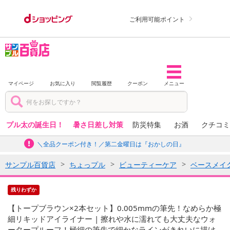
ご利用可能ポイント
マイページ
お気に入り
閲覧履歴
クーポン
メニュー
プル太の誕生日！
暑さ日差し対策
防災特集
お酒
クチコミ
＼全品クーポン付き！／第二金曜日は『おかしの日』
サンプル百貨店
ちょっプル
ビューティーケア
ベースメイ
残りわずか
【トープブラウン×2本セット】0.005mmの筆先！なめらか極
細リキッドアイライナー | 擦れや水に濡れても大丈夫なウォ
ータープルーフ！極細の筆先で細かなラインがきれいに描け