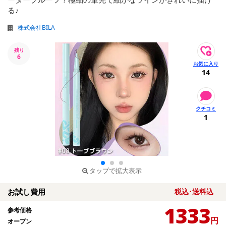
る♪
株式会社BILA
残り
6
14
1
タップで拡大表示
お試し費用
税込･送料込
1333
参考価格
円
オープン