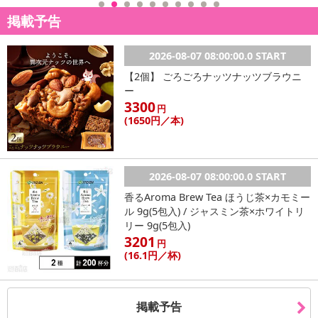
※お支払い方法は、電話料金合算払い、クレジットカード払い、dポ
掲載予告
イントがご利用いただけます。
【発送・お届け・商品について】
2026-08-07 08:00:00.0 START
※お申込み頂きました商品の同梱、お届けの日時指定はいたしかね
【2個】 ごろごろナッツナッツブラウニ
ます。
ー
※お客様のご都合でお受取りいただけない場合、商品の再発送や返
3300
円
金はいたしかねます。
(1650
円
／本)
また、お届け日時のご指定は、お受けできません。宅配業者からの
不在票にてご対応ください。
※発送予定日は前後する場合がございます。また商品によって発送
2026-08-07 08:00:00.0 START
日が異なります。
香るAroma Brew Tea ほうじ茶×カモミー
※dショッピングサンプル百貨店よりお届けする商品は、ご利用いた
ル 9g(5包入) / ジャスミン茶×ホワイトリ
だいた後のご感想をいただくことを目的としており、転売等は固く
リー 9g(5包入)
禁じます。
3201
円
転売等、目的以外での利用が確認された場合は、サービス利用を停
(16
.1円
／杯)
止させていただきます。
【配送伝票番号について】
掲載予告
※こちらの商品については商品の発送完了後、