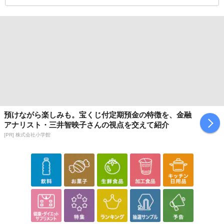
配送伝票番号がマイページに表示されない場合もございます。予
めご了承ください。
発送日カレンダー
預けながら楽しみも。宝くじ付定期預金の特徴を、金融
アナリスト・三井智映子さんの視点を交えて紹介
[PR] 株式会社小学館
休業日
■
その他共通および商品カテゴリー別注意事項（※必ずご確認くだ
さい）
こちらの情報は
2026-07-09 14:02:14.0
での情報となります。