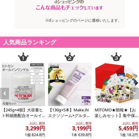
※dショッピングのページに遷移いたします。
人気商品ランキング
Previous
Next
【245g×4個】大容量ヒ
【130g×5本】Make.iN
MITOMO★朗報★【お
ト幹細胞配合オールイ
エクソソーム×グルタチ
楽しみセット】集中保
ンワンゲル
オン どろ×泡洗顔
湿マスクパック100枚増
お試し費用
お試し費用
お試し費用
量の300枚...
3,299円
3,199円
5,459円
1個 824.8円
1本 639.8円
1枚 18.2円