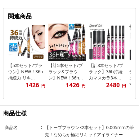
関連商品
【5本セット/ブラ
【計5本セット/ブ
【計8本セット/ブ
【計
ウン】NEW！36h
ラック&ブラウ
ラック】36h持続
ラッ
持続力 リキ...
ン】NEW！36h...
力マスカラ3本...
ン】
1426
1426
2480
マ...
円
円
円
商品仕様
商品名
【トープブラウン×2本セット】0.005mmの筆
先！なめらか極細リキッドアイライナー