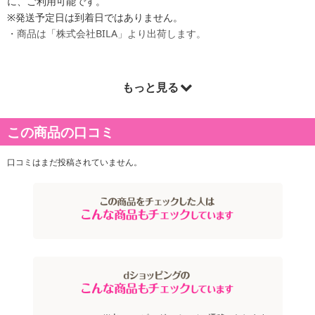
に、ご利用可能です。
※発送予定日は到着日ではありません。
・商品は「株式会社BILA」より出荷します。
もっと見る
商品詳細
0.01mmの筆先！下まつげ、アイブロー、生え際メイクに♪
この商品の口コミ
ウォータープルーフでにじみにくい！きれいなラインをキープ♪
口コミはまだ投稿されていません。