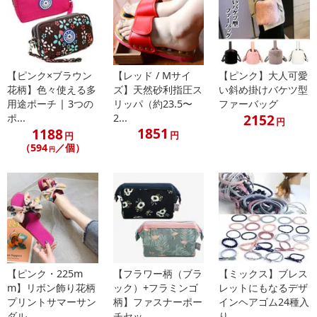
ジに外国語が表記されており、多少のスレ、汚れ、破れなどがある
場合がございます。予めご了承ください。
※生産の関係により写真と色、柄(LOGO)が若干異なる場合があり
ます。
※商品改良のため、予告なく仕様が若干変更になる場合がござい
【ピンク×ブラウン
【レッド / Mサイ
【ピンク】大人可愛
ます。予めご了承ください。
花柄】色々使える多
ズ】天然砂利指圧ス
い斜め掛けバケツ型
※お使いのモニターや端末により、質感・色合いが実際の商品と
用途ポーチ | 3つの
リッパ（約23.5〜
ファーバッグ
2152
異なって見える場合がございます。
ポ...
2...
円
1851
1188
※使用感・発色には個人差があります。
円
円
（594
／個）
※メール便の発送で壊れ物の指定が出来ない為、到着時にパッケ
円
ージが損傷している場合がございます。万が一、商品に損傷があっ
た場合は、交換、返金等させていただきますので、ご連絡お願いい
たします。但し、着払いでの返品は一切受付けません。着払いで商
品をご返送した場合は、キャンセル返金処理を行いかねますのでご
了承ください。
【保管およびお取扱い上の注意点】
※極端に高温又は低温の場所、直射日光のあたる場所にはおかな
【ピンク・225m
【フラワー柄（ブラ
【ミックス】ブレス
いでください。
m】リボン飾り花柄
ック）+フラミンゴ
レットにもなるデザ
※乳幼児の手の届かない場所に保管して下さい。
プリントサマーサン
柄】ファスナーポー
インヘアゴム24種入
※ご使用後はカチッと音がするまでキャップをきちんと閉めて下
ダル ...
チセッ...
り ...