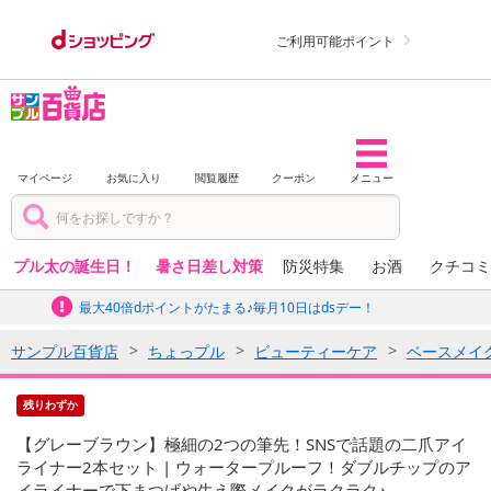
ご利用可能ポイント
マイページ
お気に入り
閲覧履歴
クーポン
メニュー
プル太の誕生日！
暑さ日差し対策
防災特集
お酒
クチコミ
最大40倍dポイントがたまる♪毎月10日はdsデー！
サンプル百貨店
ちょっプル
ビューティーケア
ベースメイ
残りわずか
【グレーブラウン】極細の2つの筆先！SNSで話題の二爪アイ
ライナー2本セット | ウォータープルーフ！ダブルチップのア
イライナーで下まつげや生え際メイクがラクラク♪