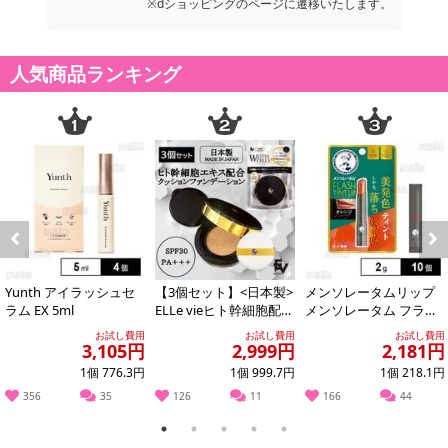
※dショッピングのページに遷移いたします。
人気商品ランキング
Previous
Next
Yunth アイラッシュセ
【3個セット】<日本製>
メンソレータムリップ
ラム EX 5ml
ELLe vieヒト幹細胞配合
メンソレータム フラッ
クッションファンデー
シュティントリップ オ
お試し費用
お試し費用
お試し費用
ション...
レンジ 2.0...
3,105円
2,999円
2,181円
1個 776.3円
1個 999.7円
1個 218.1円
356
35
126
11
166
44
1
2
3
4
5