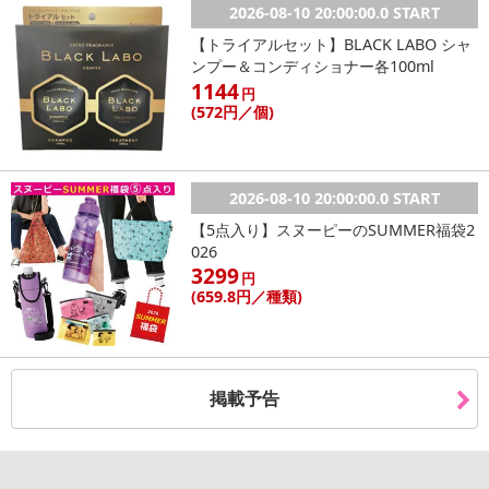
禁じます。
2026-08-10 20:00:00.0 START
転売等、目的以外での利用が確認された場合は、サービス利用を停
【トライアルセット】BLACK LABO シャ
止させていただきます。
ンプー＆コンディショナー各100ml
1144
円
【配送伝票番号について】
(572
円
／個)
※こちらの商品については商品の発送完了後、
配送伝票番号がマイページに表示されない場合もございます。予
めご了承ください。
2026-08-10 20:00:00.0 START
【5点入り】スヌーピーのSUMMER福袋2
発送日カレンダー
026
3299
円
(659
.8円
／種類)
掲載予告
休業日