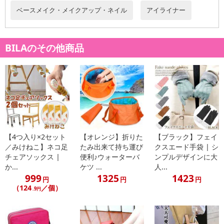
・原産国（最終加工地）：中国
ベースメイク・メイクアップ・ネイル
アイライナー
・原材料/材質/素材：水,アクリレーツコポリマー,BG,エタノール,ポ
リアスパラギン酸Na,カミツレ花エキス,セテス－20,エチルヘキシル
グリセリン,水酸化Al,EDTA-2Na,クエン酸,トコフェロール,フェノキ
BILAのその他商品
シエタノール,メチルパラベン,デヒドロ酢酸Na,エチルパラベン,酸化
鉄
・注意事項：
※お肌に合わない時はご使用を中止してください。また、使用
中・使用後に赤み、はれ、かゆみ、刺激などの異常が現れた場合
は、専門医にご相談ください。そのままご使用を続けますと症状を
悪化させることがあります。
※傷やはれもの、湿疹など、異常のある部位にはお使いにならな
【4つ入り×2セット
【オレンジ】折りた
【ブラック】フェイ
いでください。
／みけねこ】ネコ足
たみ出来て持ち運び
クスエード手袋 | シ
チェアソックス |
便利♪ウォーターバ
ンプルデザインに大
※目に入らないようにご注意ください。万が一目に入ったときは
か...
ケツ ...
人...
水またはぬるま湯で十分洗い流してください。すすいでも目に異物
999
1325
1423
円
円
円
感が残る場合は、専門医にご相談ください。
（124
／個）
.9円
※本商品を使用してのあらゆるトラブルには、弊社は一切の責任
を負いません。予めご了承ください。
※商品は、簡易包装で発送します。海外輸入品のため、パッケー