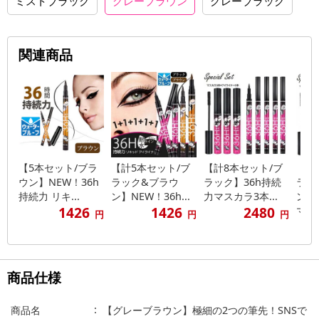
ミストブラック
グレーブラウン
グレーブラック
関連商品
【5本セット/ブラ
【計5本セット/ブ
【計8本セット/ブ
【計
ウン】NEW！36h
ラック&ブラウ
ラック】36h持続
ラッ
持続力 リキ...
ン】NEW！36h...
力マスカラ3本...
ン】
1426
1426
2480
マ...
円
円
円
商品仕様
商品名
【グレーブラウン】極細の2つの筆先！SNSで