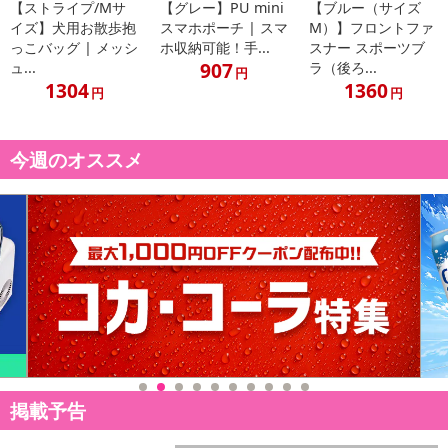
【ストライプ/Mサ
【グレー】PU mini
【ブルー（サイズ
合がございます。
イズ】犬用お散歩抱
スマホポーチ | スマ
M）】フロントファ
あらかじめご了承いただいた上でお申込みください。なお、本理由
っこバッグ | メッシ
ホ収納可能！手...
スナー スポーツブ
によるお申込み後のキャンセル・返品交換は対応いたしかねます。
907
ュ...
ラ（後ろ...
円
1304
1360
円
円
【お支払いについて】
※お支払い方法は、電話料金合算払い、クレジットカード払い、dポ
イントがご利用いただけます。
今週のオススメ
【発送・お届け・商品について】
※お申込み頂きました商品の同梱、お届けの日時指定はいたしかね
ます。
※お客様のご都合でお受取りいただけない場合、商品の再発送や返
金はいたしかねます。
また、お届け日時のご指定は、お受けできません。宅配業者からの
不在票にてご対応ください。
※発送予定日は前後する場合がございます。また商品によって発送
日が異なります。
※dショッピングサンプル百貨店よりお届けする商品は、ご利用いた
掲載予告
だいた後のご感想をいただくことを目的としており、転売等は固く