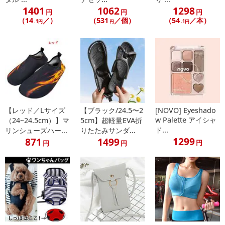
さい。
1401
1062
1298
円
円
円
※キャップをはずしたまま放置すると乾いて描けなくなる場合が
（14
／）
（531
／個）
（54
／本）
.1円
円
.1円
あります。
注意事項
【賞味・消費期限のある商品について】
商品到着時点でのお日持ち期間は、配送日数などにより異なります
のでご了承ください。
【レッド／Lサイズ
【ブラック/24.5〜2
[NOVO] Eyeshado
w Palette アイシャ
（24~24.5cm）】マ
5cm】超軽量EVA折
【キャンセルについて】
ド...
リンシューズハー...
りたたみサンダ...
※お申込み後のキャンセルはお受けできません。
1299
871
1499
円
円
円
記載されている内容を必ずご確認いただき、お届けする商品セット
にご納得いただきましたうえでお申し込みください。
※パッケージ変更や商品リニューアル（成分など含む）等により、
参考の掲載画像や画像内のバーコードなど、お届け商品と多少異な
る場合がございます。
また、[新たな加工食品の原料原産地表示制度]の経過措置期間の終
了により、商品詳細内に記載の原産国・原材料の表記が旧表記の場