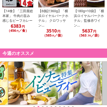
さい）
【14食】「三田屋総
【6個計360g】「横
【180g×10袋】「横
こちらの情報は
2026-07-09 14:02:14.0
での情報となります。
本家」 牛肉の旨み
浜ロイヤルパークホ
浜ロイヤルパークホ
感じるビーフカレー
テル」 クロワッサ
テル」監修赤ワイ
6383
ン...
ン...
円
3510
5637
（456
／食）
円
円
円
（585
／個）
（563
／袋）
円
.7円
今週のオススメ