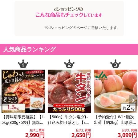
※dショッピングのページに遷移いたします。
人気商品ランキング
Previous
Next
【賞味期限要確認】【1.
【500g】牛タン塩ダレ
【予約受付】8/1~順次
5kg(300g×5袋)】無塩せ
仕込み切り落とし【s
出荷【約2kg】山形県産
きベーコン 【形不揃
g】
白桃(品種・玉数おまか
お試し費用
お試し費用
お試し費用
い】
せ)※ご家...
2,990円
2,650円
3,099円