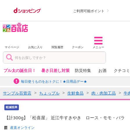
ご利用可能ポイント
マイページ
お気に入り
閲覧履歴
クーポン
メニュー
プル太の誕生日！
暑さ日差し対策
防災特集
お酒
クチコミ
毎日使うものをおトクに！★日用品デー★
サンプル百貨店
ちょっプル
生鮮食品
肉・肉加工品
牛
軽減税率
【計300g】「松喜屋」 近江牛すきやき ロース・モモ・バラ
産直オンライン