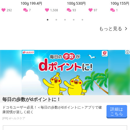
100g 199.4円
100g 530円
100g 155円
292
7
1,508
93
97
1
1
2
3
4
5
もっと見る
毎日の歩数がdポイントに！
・賞味期限：出荷日より120日
ドコモユーザー必見！＜毎日の歩数がdポイントに＞アプリで健
詳細は
・原産国（最終加工地）：滋賀県
康習慣が楽しく続く
こちら
・原材料/材質/素材：牛肉
[PR] dヘルスケア
・アレルギー表示：牛肉