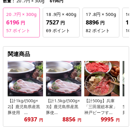
数量：
20 .7円 × 300g
6196円
20 .7円 × 300g
18 .9円 × 400g
17 .8円 × 500g
16
6196
7527
8896
1
円
円
円
57
ポイント
69
ポイント
82
ポイント
10
関連商品
【計1kg/(500g×
【計1.5kg/(500g×
【計500g】兵庫
【4
2)】鹿児島県産黒
3)】鹿児島県産黒
「三田屋総本家」
50
豚使用 ...
豚使...
神戸ビーフす...
興ファ
6937
8856
9995
円
円
円