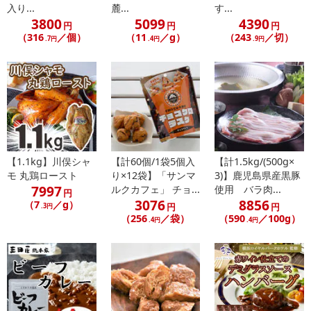
入り...
麓...
す...
3800
5099
4390
【配送伝票番号について】
円
円
円
（316
／個）
（11
／g）
（243
／切）
※こちらの商品については商品の発送完了後、
.7円
.4円
.9円
配送伝票番号がマイページに表示されない場合もございます。予
めご了承ください。
発送日カレンダー
【1.1kg】川俣シャ
【計60個/1袋5個入
【計1.5kg/(500g×
モ 丸鶏ロースト
り×12袋】「サンマ
3)】鹿児島県産黒豚
7997
ルクカフェ」 チョ...
使用 バラ肉...
円
3076
8856
（7
／g）
円
円
.3円
（256
／袋）
（590
／100g）
.4円
.4円
休業日
■
その他共通および商品カテゴリー別注意事項（※必ずご確認くだ