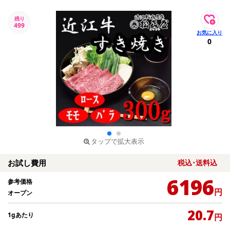
残り
499
0
タップで拡大表示
お試し費用
税込･送料込
6196
参考価格
円
オープン
20.7
1gあたり
円