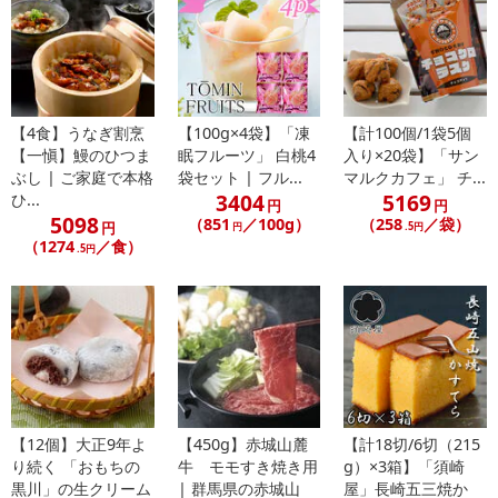
【お支払いについて】
※お支払い方法は、電話料金合算払い、クレジットカード払い、dポ
イントがご利用いただけます。
【4食】うなぎ割烹
【100g×4袋】「凍
【計100個/1袋5個
【発送・お届け・商品について】
【一愼】鰻のひつま
眠フルーツ」 白桃4
入り×20袋】「サン
※お申込み頂きました商品の同梱、お届けの日時指定はいたしかね
ぶし | ご家庭で本格
袋セット | フル...
マルクカフェ」 チ...
3404
5169
ひ...
ます。
円
円
5098
（851
／100g）
（258
／袋）
※お客様のご都合でお受取りいただけない場合、商品の再発送や返
円
円
.5円
（1274
／食）
.5円
金はいたしかねます。
また、お届け日時のご指定は、お受けできません。宅配業者からの
不在票にてご対応ください。
※発送予定日は前後する場合がございます。また商品によって発送
日が異なります。
※dショッピングサンプル百貨店よりお届けする商品は、ご利用いた
だいた後のご感想をいただくことを目的としており、転売等は固く
禁じます。
【12個】大正9年よ
【450g】赤城山麓
【計18切/6切（215
転売等、目的以外での利用が確認された場合は、サービス利用を停
り続く 「おもちの
牛 モモすき焼き用
g）×3箱】「須崎
止させていただきます。
黒川」の生クリーム
| 群馬県の赤城山
屋」長崎五三焼か