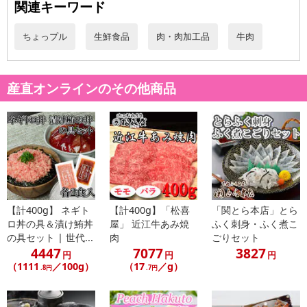
・注意事項：-18℃以下で保存お願いいたします
関連キーワード
ちょっプル
生鮮食品
肉・肉加工品
牛肉
注意事項
【賞味・消費期限のある商品について】
商品到着時点でのお日持ち期間は、配送日数などにより異なります
産直オンラインのその他商品
のでご了承ください。
【キャンセルについて】
※お申込み後のキャンセルはお受けできません。
記載されている内容を必ずご確認いただき、お届けする商品セット
にご納得いただきましたうえでお申し込みください。
※パッケージ変更や商品リニューアル（成分など含む）等により、
【計400g】 ネギト
【計400g】「松喜
「関とら本店」とら
参考の掲載画像や画像内のバーコードなど、お届け商品と多少異な
ロ丼の具＆漬け鮪丼
屋」 近江牛あみ焼
ふく刺身・ふく煮こ
る場合がございます。
の具セット | 世代...
肉
ごりセット
また、[新たな加工食品の原料原産地表示制度]の経過措置期間の終
4447
7077
3827
円
円
円
了により、商品詳細内に記載の原産国・原材料の表記が旧表記の場
（1111
／100g）
（17
／g）
.8円
.7円
合がございます。
あらかじめご了承いただいた上でお申込みください。なお、本理由
によるお申込み後のキャンセル・返品交換は対応いたしかねます。