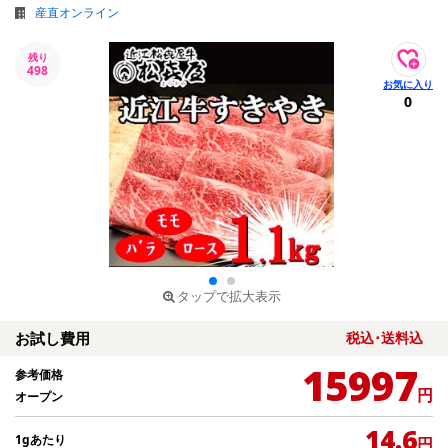
産直オンライン
残り
498
0
タップで拡大表示
お試し費用
税込･送料込
15997
参考価格
円
オープン
14.6
1gあたり
円