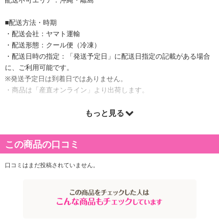
■配送方法・時期
・配送会社：ヤマト運輸
・配送形態：クール便（冷凍）
・配送日時の指定：「発送予定日」に配送日指定の記載がある場合
に、ご利用可能です。
※発送予定日は到着日ではありません。
・商品は「産直オンライン」より出荷します。
もっと見る
商品詳細
この商品の口コミ
「松喜屋」の近江牛は、オーナーの目利きで選ばれ、一頭買い後に
じっくりと熟成させた逸品です。特に厳選された「ロース・モモ・
口コミはまだ投稿されていません。
バラ」は、深い味わいと柔らかな食感が特徴。