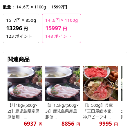
数量：
14 .6円 × 1100g
15997円
15 .7円 × 850g
14 .6円 × 1100g
13296
15997
円
円
123
ポイント
148
ポイント
関連商品
【計1kg/(500g×
【計1.5kg/(500g×
【計500g】兵庫
【4
2)】鹿児島県産黒
3)】鹿児島県産黒
「三田屋総本家」
50
豚使用 ...
豚使...
神戸ビーフす...
興ファ
6937
8856
9995
円
円
円