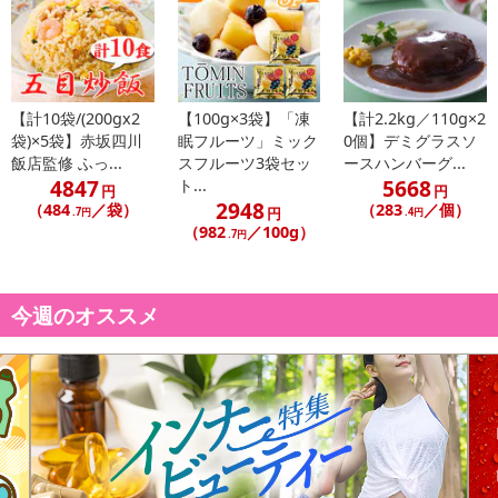
さい）
こちらの情報は
2026-07-09 14:02:14.0
での情報となります。
【計10袋/(200gx2
【100g×3袋】「凍
【計2.2kg／110g×2
袋)×5袋】赤坂四川
眠フルーツ」ミック
0個】デミグラスソ
飯店監修 ふっ...
スフルーツ3袋セッ
ースハンバーグ...
4847
5668
ト...
円
円
2948
（484
／袋）
（283
／個）
円
.7円
.4円
（982
／100g）
.7円
今週のオススメ