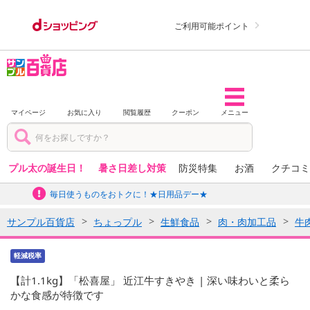
ご利用可能ポイント
マイページ
お気に入り
閲覧履歴
クーポン
メニュー
プル太の誕生日！
暑さ日差し対策
防災特集
お酒
クチコミ
毎日使うものをおトクに！★日用品デー★
サンプル百貨店
ちょっプル
生鮮食品
肉・肉加工品
牛
軽減税率
【計1.1kg】「松喜屋」 近江牛すきやき | 深い味わいと柔ら
かな食感が特徴です