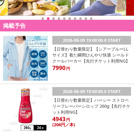
掲載予告
2026-08-09 19:00:00.0 START
【日替わり数量限定】【シアーブルーLL
サイズ】着た瞬間ひんやり快適 シールド
クールパーカー【先行チケット利用NG】
7990
円
2026-08-09 19:00:00.0 START
【日替わり数量限定】ハーシー ストロベ
リーフレーバーシロップ 260g【先行チケ
ット利用NG】
4943
円
(206
円
／本)