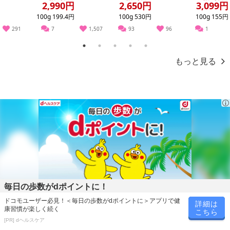
い】
せ)※ご家...
2,990円
2,650円
3,099円
100g 199.4円
100g 530円
100g 155円
291
7
1,507
93
96
1
1
2
3
4
5
もっと見る
・賞味期限：出荷日より120日
毎日の歩数がdポイントに！
・原産国（最終加工地）：滋賀
ドコモユーザー必見！＜毎日の歩数がdポイントに＞アプリで健
詳細は
・原材料/材質/素材：牛肉
康習慣が楽しく続く
こちら
・アレルギー表示：牛肉
[PR] dヘルスケア