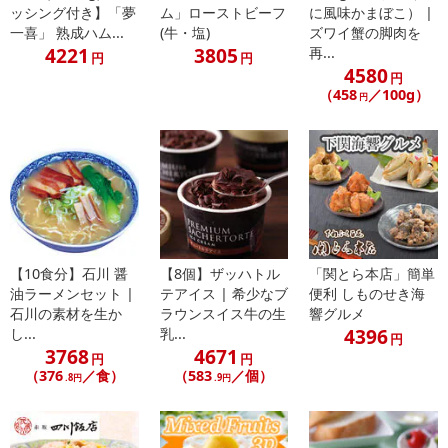
ッシング付き】「夢
ム」ローストビーフ
に風味かまぼこ） |
【配送伝票番号について】
一喜」 熟成ハム...
(牛・塩)
ズワイ蟹の脚肉を
4221
3805
再...
※こちらの商品については商品の発送完了後、
円
円
4580
配送伝票番号がマイページに表示されない場合もございます。予
円
（458
／100g）
円
めご了承ください。
発送日カレンダー
【10食分】石川 醤
【8個】ザッハトル
「関とら本店」簡単
油ラーメンセット |
テアイス | 希少なブ
便利 しものせき海
石川の素材を生か
ラウンスイス牛の生
響グルメ
4396
し...
乳...
円
3768
4671
円
円
（376
／食）
（583
／個）
.8円
.9円
休業日
■
その他共通および商品カテゴリー別注意事項（※必ずご確認くだ