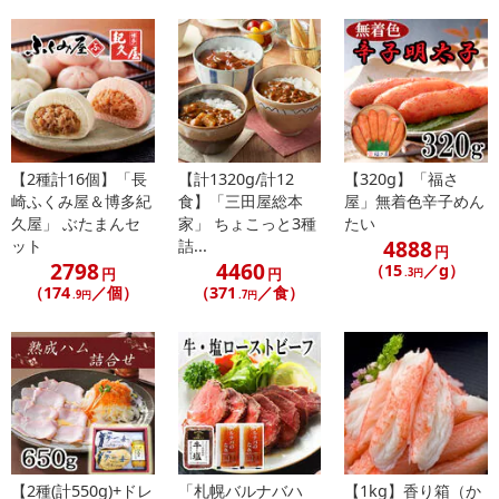
【お支払いについて】
※お支払い方法は、電話料金合算払い、クレジットカード払い、dポ
イントがご利用いただけます。
【発送・お届け・商品について】
※お申込み頂きました商品の同梱、お届けの日時指定はいたしかね
【2種計16個】「長
【計1320g/計12
【320g】「福さ
ます。
崎ふくみ屋＆博多紀
食】「三田屋総本
屋」無着色辛子めん
久屋」 ぶたまんセ
家」 ちょこっと3種
たい
※お客様のご都合でお受取りいただけない場合、商品の再発送や返
4888
ット
詰...
金はいたしかねます。
円
2798
4460
（15
／g）
円
円
.3円
また、お届け日時のご指定は、お受けできません。宅配業者からの
（174
／個）
（371
／食）
.9円
.7円
不在票にてご対応ください。
※発送予定日は前後する場合がございます。また商品によって発送
日が異なります。
※dショッピングサンプル百貨店よりお届けする商品は、ご利用いた
だいた後のご感想をいただくことを目的としており、転売等は固く
禁じます。
転売等、目的以外での利用が確認された場合は、サービス利用を停
止させていただきます。
【2種(計550g)+ドレ
「札幌バルナバハ
【1kg】香り箱（か