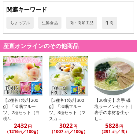
・注意事項：-18℃以下で保存お願いいたします
関連キーワード
注意事項
ちょっプル
生鮮食品
肉・肉加工品
牛肉
【賞味・消費期限のある商品について】
商品到着時点でのお日持ち期間は、配送日数などにより異なります
のでご了承ください。
産直オンラインのその他商品
【キャンセルについて】
※お申込み後のキャンセルはお受けできません。
記載されている内容を必ずご確認いただき、お届けする商品セット
にご納得いただきましたうえでお申し込みください。
※パッケージ変更や商品リニューアル（成分など含む）等により、
参考の掲載画像や画像内のバーコードなど、お届け商品と多少異な
【2種各1袋/計200
【3種各1袋/計300
【20食分】岩手 磯
る場合がございます。
g】「凍眠フルー
g】「凍眠フルー
塩ラーメンセット |
また、[新たな加工食品の原料原産地表示制度]の経過措置期間の終
ツ」2種セット（白
ツ」3種セット（マ
岩手の素材を生か
了により、商品詳細内に記載の原産国・原材料の表記が旧表記の場
桃/...
スカ...
し...
合がございます。
2432
3022
5828
円
円
円
あらかじめご了承いただいた上でお申込みください。なお、本理由
（1216
／100g）
（1007
／100g）
（291
／食）
円
.4円
.4円
によるお申込み後のキャンセル・返品交換は対応いたしかねます。