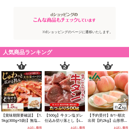
※dショッピングのページに遷移いたします。
人気商品ランキング
Previous
Next
【賞味期限要確認】【1.
【500g】牛タン塩ダレ
【予約受付】8/1~順次
5kg(300g×5袋)】無塩せ
仕込み切り落とし【s
出荷【約2kg】山形県産
きベーコン 【形不揃
g】
白桃(品種・玉数おまか
お試し費用
お試し費用
お試し費用