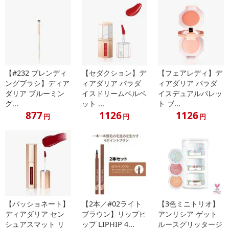
イントがご利用いただけます。
【発送・お届け・商品について】
※お申込み頂きました商品の同梱、お届けの日時指定はいたしかね
ます。
※お客様のご都合でお受取りいただけない場合、商品の再発送や返
【#232 ブレンディ
【セダクション】デ
【フェアレディ】デ
金はいたしかねます。
ングブラシ】ディア
ィアダリア パラダ
ィアダリア パラダ
また、お届け日時のご指定は、お受けできません。宅配業者からの
ダリア ブルーミン
イスドリームベルベ
イスデュアルパレッ
グ...
ット ...
ト ブ...
不在票にてご対応ください。
877
1126
1126
※発送予定日は前後する場合がございます。また商品によって発送
円
円
円
日が異なります。
※dショッピングサンプル百貨店よりお届けする商品は、ご利用いた
だいた後のご感想をいただくことを目的としており、転売等は固く
禁じます。
転売等、目的以外での利用が確認された場合は、サービス利用を停
止させていただきます。
【パッショネート】
【2本／#02ライト
【3色ミニトリオ】
【配送伝票番号について】
ディアダリア セン
ブラウン】リップヒ
アンリシア ゲット
※こちらの商品については商品の発送完了後、
シュアスマット リ
ップ LIPHIP 4...
ルースグリッタージ