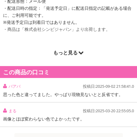
・配送形態：メール便
・配送日時の指定：「発送予定日」に配送日指定の記載がある場合
に、ご利用可能です。
※発送予定日は到着日ではありません。
・商品は「株式会社シンビジャパン」より出荷します。
もっと見る
商品詳細
ひと塗りで唇の上でとろけるように伸びていくテクスチャーと、大
この商品の口コミ
胆でセンシブルな10色の高発色マットリップスティック
バアバ
投稿日:2025-09-02 21:58:41.0
カラー：ベイリー Bailey
暖かな秋ミュート系のソフトベージュ
思った色と違ってました。やっぱり現物見ないとと反省です。
まる
投稿日:2025-03-20 22:55:05.0
画像とほぼ変わらない色でよかったです。