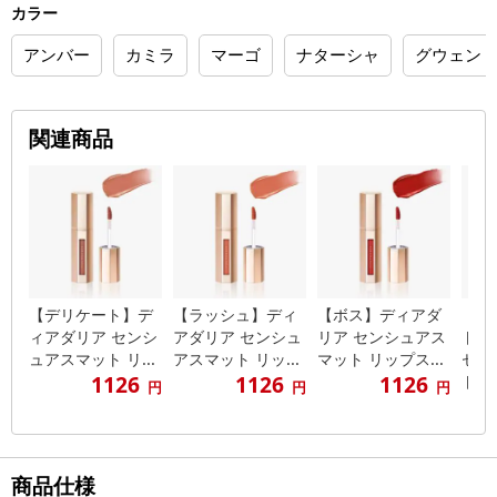
カラー
アンバー
カミラ
マーゴ
ナターシャ
グウェン
関連商品
【デリケート】デ
【ラッシュ】ディ
【ボス】ディアダ
【パ
ィアダリア センシ
アダリア センシュ
リア センシュアス
ト】
ュアスマット リ...
アスマット リッ...
マット リップス...
セン
1126
1126
1126
ト...
円
円
円
商品仕様