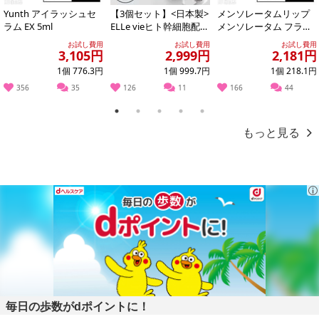
に
Yunth アイラッシュセ
【3個セット】<日本製>
メンソレータムリップ
ラム EX 5ml
ELLe vieヒト幹細胞配合
メンソレータム フラッ
point 2.
クッションファンデー
シュティントリップ オ
お試し費用
お試し費用
お試し費用
しわに入り込まずしっとり仕上げ
ション...
レンジ 2.0...
3,105円
2,999円
2,181円
植物性保湿成分配合で乾燥と皮むけを長時間防ぎ、唇をあたたかに
1個 776.3円
1個 999.7円
1個 218.1円
包み込むようなつけ心地
356
35
126
11
166
44
1
2
3
4
5
point 3.
もっと見る
一度塗りで鮮やかに発色
ダリアの花びらの形をしたユニークなリップスティックが唇のカー
ブとフィットし、見たままの鮮やかな発色でさらにハッキリとした
魅惑的なリップに
・原産国（最終加工地）：韓国
・原材料/材質/素材：
リンゴ酸ジイソステアリル、酸化チタン、炭酸ジエチルヘキシ
ル、ラウリン酸イソアミル、イソエイコサン、イソノナン酸イソノ
ニル、ヒドロキシステアリン酸エチルヘキシル、炭酸Ca、ジメチコ
ン、（ジフェニルジメチコン／ビニルジフェニルジメチコン／シル
毎日の歩数がdポイントに！
セスキオキサン）クロスポリマー、（ビニルジメチコン／メチコン