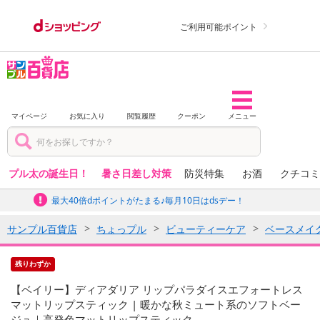
ご利用可能ポイント
マイページ
お気に入り
閲覧履歴
クーポン
メニュー
プル太の誕生日！
暑さ日差し対策
防災特集
お酒
クチコミ
最大40倍dポイントがたまる♪毎月10日はdsデー！
サンプル百貨店
ちょっプル
ビューティーケア
ベースメイ
残りわずか
【ベイリー】ディアダリア リップパラダイスエフォートレス
マットリップスティック | 暖かな秋ミュート系のソフトベー
ジュ｜高発色マットリップスティック