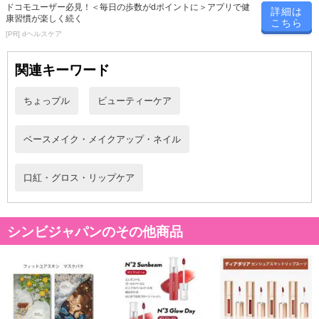
ドコモユーザー必見！＜毎日の歩数がdポイントに＞アプリで健
シルセスキオキサン）クロスポリマー、セレシン、マイクロクリス
詳細は
康習慣が楽しく続く
こちら
タリンワックス、トリイソステアリン酸ポリグリセリル－2、赤酸化
[PR] dヘルスケア
鉄、合成フルオロフロゴパイト、ポリエチレン、キャンデリラロ
ウ、（セバシン酸／イソパルミチン酸）ジグリセリル、イソステア
関連キーワード
リン酸ソルビタン、ラベンダー油、オレンジ果皮油、アルガニアス
ピノサ核油、シア脂油、アーモンド油、カカオ脂、ダリア花エキ
ちょっプル
ビューティーケア
ス、オクテニルコハク酸デンプンAl、シリカ、ポリヒドロキシステ
アリン酸、パルミチン酸エチルヘキシル、ミリスチン酸イソプロピ
ベースメイク・メイクアップ・ネイル
ル、イソステアリン酸、レシチン、カプリリルグリコール、カプリ
ル酸グリセリル、ポリリシノレイン酸ポリグリセリル－3、トリエト
キシカプリリルシラン、テトラ（ジ－t－ブチルヒドロキシヒドロケ
口紅・グロス・リップケア
イヒ酸）ペンタエリスリチル、水、BG、1，2－ヘキサンジオール、
黄酸化鉄、黒酸化鉄、マイカ、青1
シンビジャパンのその他商品
・使用方法：
唇中央から口角へ向かって塗布し、均一に仕上げます。
つやを出したいときは、グロスを重ねて塗布してください。
注意事項