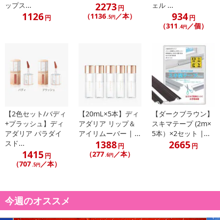
配送伝票番号がマイページに表示されない場合もございます。予
2273
ップス...
ェル ...
円
1126
934
めご了承ください。
（1136
／本）
円
円
.5円
（311
／個）
.4円
発送日カレンダー
【2色セット/バディ
【20mL×5本】ディ
【ダークブラウン】
+プラッシュ】ディ
アダリア リップ＆
スキマテープ (2m×
アダリア パラダイ
アイリムーバー | ...
5本）×2セット |...
1388
2665
スド...
円
円
1415
（277
／本）
休業日
円
.6円
（707
／本）
.5円
■
その他共通および商品カテゴリー別注意事項（※必ずご確認くだ
さい）
今週のオススメ
こちらの情報は
2026-07-09 14:08:36.0
での情報となります。