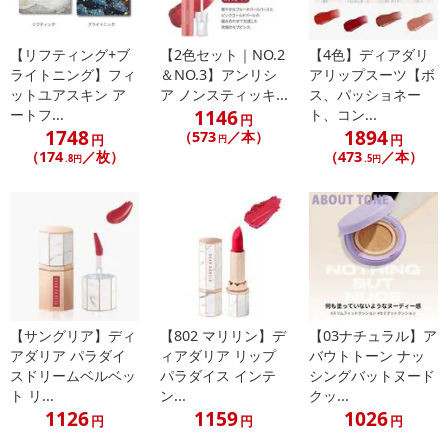
【賞味・消費期限のある商品について】
商品到着時点でのお日持ち期間は、配送日数などにより異なります
【リフティング+ブ
【2色セット｜NO.2
【4色】ディアダリ
ライトニング】フィ
＆NO.3】アンリシ
アリップスーツ【ボ
のでご了承ください。
ットユアスキン ア
ア ノンスティッキ...
ス、パッショネー
1146
ートフ...
ト、コン...
円
【キャンセルについて】
1748
1894
（573
／本）
円
円
円
※お申込み後のキャンセルはお受けできません。
（174
／枚）
（473
／本）
.8円
.5円
記載されている内容を必ずご確認いただき、お届けする商品セット
にご納得いただきましたうえでお申し込みください。
※パッケージ変更や商品リニューアル（成分など含む）等により、
参考の掲載画像や画像内のバーコードなど、お届け商品と多少異な
る場合がございます。
また、[新たな加工食品の原料原産地表示制度]の経過措置期間の終
了により、商品詳細内に記載の原産国・原材料の表記が旧表記の場
合がございます。
【サングリア】ディ
【802 マリリン】デ
【03ナチュラル】ア
あらかじめご了承いただいた上でお申込みください。なお、本理由
アダリア パラダイ
ィアダリア リップ
バウトトーン ナッ
スドリームベルベッ
パラダイス インテ
シングバットヌード
によるお申込み後のキャンセル・返品交換は対応いたしかねます。
ト リ...
ン...
クッ...
1126
1159
1026
円
円
円
【お支払いについて】
※お支払い方法は、電話料金合算払い、クレジットカード払い、dポ