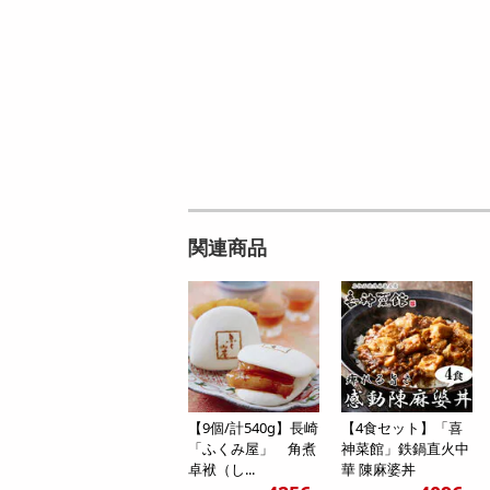
関連商品
【9個/計540g】長崎
【4食セット】「喜
「ふくみ屋」 角煮
神菜館」鉄鍋直火中
卓袱（し...
華 陳麻婆丼