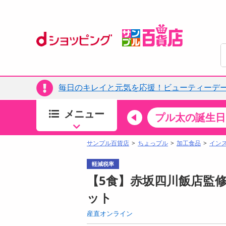
毎日のキレイと元気を応援！ビューティーデー
メニュー
ちょっプルカテゴリ
キッチン・日用品
食品
プル太の誕生日
すべ
食品・調味料
サンプル百貨店
ちょっプル
加工食品
イン
生鮮食品
軽減税率
加工食品
【5食】赤坂四川飯店監修
お菓子
ット
アイス・スイーツ
産直オンライン
飲料