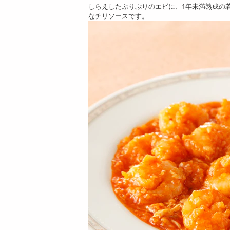
4476
4427
しらえしたぷりぷりのエビに、1年未満熟成の
円
円
なチリソースです。
【2種計5食】「菰田
【4食】「菰田欣
欣也」監修 本格中華
也」監修 ずわい蟹入
2種セット...
りエビチリソー...
4476
4127
円
円
【4食】「菰田欣
【5食】「菰田欣
也」監修 麻婆豆腐
也」監修 麻婆豆腐
（豆腐入）4食セ...
（豆腐入）5食セ...