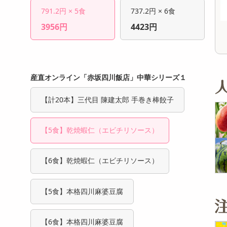
19,800
8,536
参考価格
参考価格
円
円
791.2円 × 5食
737.2円 × 6食
263
1,166
1個あたり
1個あたり
.2
.5
円
円
3956円
4423円
産直オンライン「赤坂四川飯店」中華シリーズ１
【計20本】三代目 陳建太郎 手巻き棒餃子
【5食】乾焼蝦仁（エビチリソース）
【6食】乾焼蝦仁（エビチリソース）
【5食】本格四川麻婆豆腐
【6食】本格四川麻婆豆腐