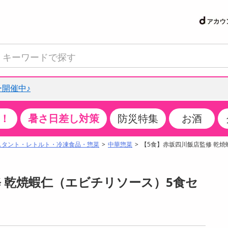
開催中♪
！
暑さ日差し対策
防災特集
お酒
て見る
特設コーナー
食品・調味料
生鮮食品
お菓子
アイス・スイーツ
飲料
お酒
洗剤
キッチン・日用品
健康・ダイエット
医薬品・医薬部外
インテリア・家具
ファッション
家電
ベビー・キッズ・
ペット用品
加工食品
ヘアケア・ボディ
ビューティーケア
特集一覧
スタント・レトルト・冷凍食品・惣菜
中華惣菜
【5食】赤坂四川飯店監修 乾焼
クチコミで選ばれた人気商品
米・雑穀
肉・肉加工品
スナック菓子
アイスクリーム・シャーベット
水・ミネラルウォーター・炭酸水
ビール・発泡酒・新ジャンル
キッチン・台所用洗剤
掃除用具
健康食品・飲料
第二類医薬品
収納用品
トップス
生活家電
ベビーおむつ・トイレ用品
犬用品
カップ麺・乾麺・パスタ
ヘアケア・スタイリング
スキンケア・基礎化粧品
パン・シリアル・コーンフレーク
魚介類・シーフード・水産加工品
クッキー・クラッカー
ケーキ・スイーツ
お茶・紅茶（ソフトドリンク）
ワイン
洗濯用洗剤・柔軟剤・漂白剤
洗濯用品
ダイエット
指定第二類医薬品
寝具・布団
ボトムス
キッチン家電
授乳グッズ
猫用品
インスタント・レトルト・冷凍食品・惣菜
ボディケア
ベースメイク・メイクアップ・ネイル
 乾焼蝦仁（エビチリソース）5食セ
サンプリング
チーズ・ヨーグルト・乳製品・卵
フルーツ・果物・果物加工品
キャンディ・ガム・タブレット
お菓子・スイーツギフト
コーヒー（ソフトドリンク）
日本酒・焼酎
バス・お風呂用洗剤
トイレ・バス用品
サプリメント
第三類医薬品
マット・カーペット・クッション
シューズ
冷房・暖房器具・空調
食事グッズ
その他 ペット用品
ナチュラル・オーガニックコスメ
抽選サンプル
調味料・ドレッシング・油
野菜・きのこ
せんべい・米菓
果実・野菜・清涼・乳飲料
洋酒・リキュール
トイレ用洗剤
タオル
美容サプリメント・ドリンク
医薬部外品
テーブル・デスク・カウンター
バッグ
美容・健康家電
ベビー用品・雑貨
香水・アロマ