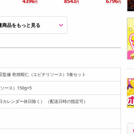
4396
8543
6796
円
円
円
連商品をもっと見る
【4種】四川飯店 中
【9種】四川飯店 中
【10種】四川飯店 中
華バラエティセット
華バラエティセット
華バラエティセット
| 陳建一...
| 陳建一...
| 陳建...
3516
6146
9017
円
円
円
店監修 乾焼蝦仁（エビチリソース）5食セット
ース）150g×5
日カレンダー休日除く） （配送日時の指定可）
【9種/計9袋】四川
【計20本】赤阪四川
【4食】四川飯店 陳
飯店 本格中華料理セ
飯店 三代目 陳建太
建一監修 魚翅湯（ユ
ット | ...
郎 手巻き...
イツータン...