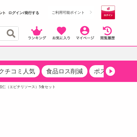
ご利用可能ポイント
ログイン/発行する
クチコミ人気
食品ロス削減
ポストにお届け
クーポン
・サプリメント
品
・収納・寝具
マタニティ
ケア
商品限定クーポン
蝦仁（エビチリソース）5食セット
食品ギフト
おつまみ
ココア・チョコレート飲料
その他 アルコール飲料
弁当箱・水筒・弁当グッズ
下着・ルームウェア
その他 食品
製菓・製パン材料
飲料ギフト
生活雑貨
メンズ
その他 お菓子・スイーツ
その他 飲料
スポーツ・アウトドア用品
ベビー・キッズ
介護用品
レッグウェア