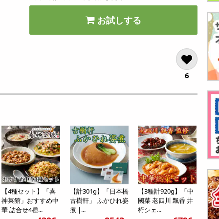
お試しする
6
【4種セット】「喜
【計301g】「日本橋
【3種計920g】「中
神菜館」おすすめ中
古樹軒」 ふかひれ姿
國菜 老四川 飄香 井
華 詰合せ4種...
煮 |...
桁シェ...