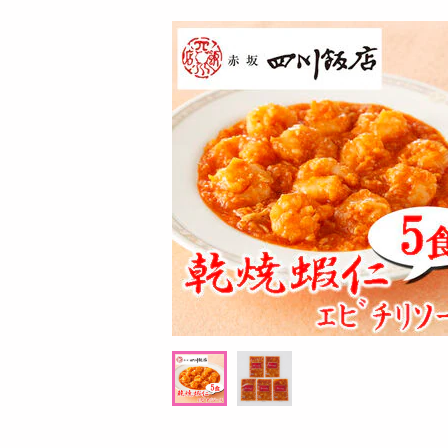
お酒
洗剤
キッチン・日用品
ヘアケア・ボディケア
ビューティーケア
健康・ダイエット・サプリメント
医薬品・医薬部外品
インテリア・家具・収納・寝具
08月08日08時00分 ～
08月08日0
ファッション
ちょっプル
ちょっプル
0
3
0
家電
チ
【指定第2類医薬品】セデス・ハイ プロテク
【第2類医薬品】 去痰C
ベビー・キッズ・マタニティ
ト 30錠
ペット用品
提供数 998
資格・学習
お試し費用
6,479
円
掲載予告