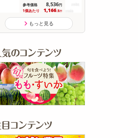
15,840
参考価格
参
円
291
1個あたり
1個
.7
円
もっと見る