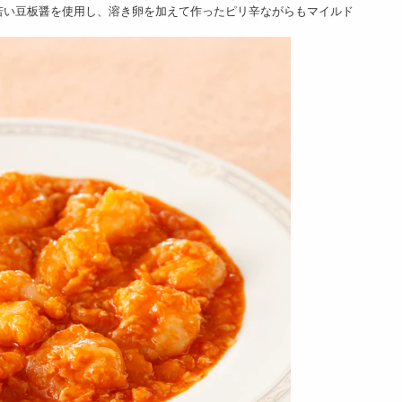
4150
4348
4297
若い豆板醤を使用し、溶き卵を加えて作ったピリ辛ながらもマイルド
円
円
円
【4食】「菰田欣
【5食】「菰田欣
【4食】「菰田欣
也」監修 彩り八宝菜
也」監修 彩り八宝菜
也」監修 黒醋酢豚4
4食セット |...
5食セット |...
食セット
3697
4227
4096
円
円
円
【4食】「菰田欣
【4袋】「菰田欣
【5袋】「菰田欣
也」監修 エビとイカ
也」監修 エビニラま
也」監修 エビニラま
のXO醤炒め4...
んじゅう4袋セ...
んじゅう5袋セ...