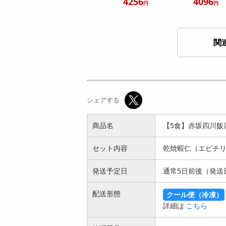
4256
4096
円
円
関
【3食】「中國菜 老
【計6食】「中國菜
四川 飄香 井桁シェ
老四川 飄香 井桁シ
シェアする
フ監修」汁...
ェフ監修」...
4036
8347
円
円
商品名
【5食】赤坂四川飯
セット内容
乾焼蝦仁（エビチリソ
発送予定日
通常5日前後（発送
配送形態
クール便（冷凍）
【7種/計7個】四川
【7種/計18個】四川
詳細は
こちら
飯店 陳親子 中華セ
飯店 陳親子 中華セ
ット | ...
ット |...