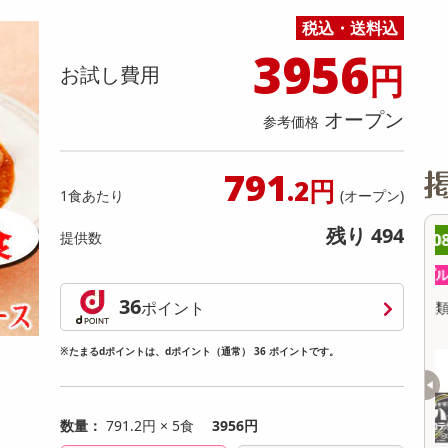
缶詰・瓶詰・ジャム・はちみつ
ミールキット
チョコレート
トクホ
果実酒・梅酒
住居用洗剤
日用品
スポーツサプリメント・ドリンク
チェア・ソファ
財布・小物
パソコン・プリンター・パソコン周辺機器
家具・寝具
税込・送料込
料理の素
ナッツ・ドライフルーツ
栄養ドリンク・エナジードリンク
チューハイ・カクテル
洗剤ギフト
ヘルスケア・衛生用品
健康グッズ
インテリア雑貨
時計
記録メディア・メモリーカード
マタニティ
3956
円
乾物・海苔・粉物
ゼリー・プリン
お茶・紅茶（茶葉）
ノンアルコール飲料
その他 洗剤
キッチン雑貨・食器・消耗品
アウトドア・イベント用品・DIY・工具
アクセサリー
その他 ベビー・キッズ・マタニティ
スマートフォン・携帯電話・タブレットアクセ
お試し費用
リー
カレー・シチュー
和菓子
コーヒー(豆・インスタント）
ビール・ワイン・お酒ギフト
調理器具・鍋・包丁
その他 インテリア・家具
ファッション雑貨
電池
オープン
参考価格
電球・蛍光灯・照明
AV機器
791
.2円
1食あたり
(オープン)
その他 家電
残り 494
提供数
8時00分 ～
08月08日08時00分 ～
ちょっプル
234
0
2
0
36
ポイント
B錠 30錠
【指定第2類医薬品】セデス・ハイ プロテク
【
ト 30錠
※たまるdポイントは、dポイント（通常） 36 ポイントです。
提供数 914
提供数 500
お試し費用
お試し費用
2,632
4,666
円
円
数量：
791.2円 × 5食
3956円