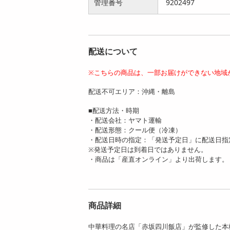
管理番号
4427
9202497
8796
円
円
配送について
※こちらの商品は、一部お届けができない地域
【4種計4食】「菰田
【5種計5食】「菰田
配送不可エリア：沖縄・離島
欣也」監修 本格中華
欣也」監修 本格中華
4種セット...
5種セット...
■配送方法・時期
3933
4499
・配送会社：ヤマト運輸
円
円
・配送形態：クール便（冷凍）
・配送日時の指定：「発送予定日」に配送日指
※発送予定日は到着日ではありません。
・商品は「産直オンライン」より出荷します。
商品詳細
【2種計5食】「菰田
【2種計5食】「菰田
欣也」監修 本格中華
欣也」監修 本格中華
2種セット...
2種セット...
中華料理の名店「赤坂四川飯店」が監修した本