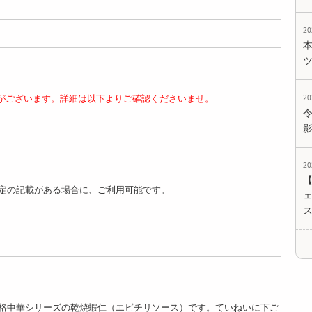
5987
3416
4986
円
円
円
2
がございます。詳細は以下よりご確認くださいませ。
2
【6種計6食】「菰田
【6種計8食】「菰田
【6種計12食】「菰
欣也」監修 本格中華
欣也」監修 本格中華
田欣也」監修 本格中
6種セット...
6種セット...
華6種セッ...
5096
6146
8597
円
円
円
2
定の記載がある場合に、ご利用可能です。
ェ
【2種計4食】「菰田
【2種計5食】「菰田
【2種計5食】「菰田
欣也」監修 本格中華
欣也」監修 本格中華
欣也」監修 本格中華
2種セット...
2種セット...
2種セット...
格中華シリーズの乾焼蝦仁（エビチリソース）です。ていねいに下ご