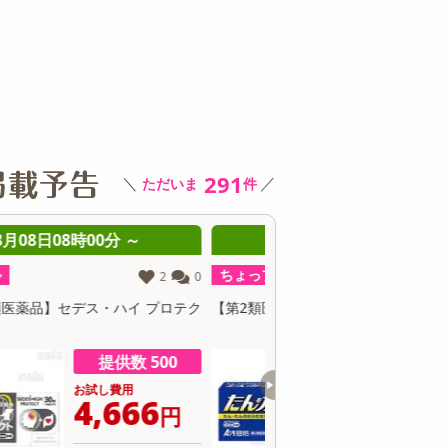
その他 キッチン・日用品
その他 ファッション
サ
291
＼
／
ただいま
件
08月08日08時00分 ～
08月08日08時0
ちょっプル
ちょっプル
19
0
第2類医薬品】 去痰CB錠 30錠
【指定第2類医薬品】セデス
ト 30錠
提供数 462
お試し費用
お
2,333
3
円