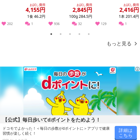
厚コーンポタージュ /
器 1000mlトマトポター
お試し費用
お試し費用
お試し費用
濃厚か...
ジュ /...
4,155円
2,845円
2,416円
1食 46.2円
100g 284.5円
1本 201.4円
202
1
936
32
129
1
1
2
3
4
5
もっと見る
【公式】毎日歩いてdポイントをためよう！
・賞味期限：製造日より90日
ドコモでよかった！＜毎日の歩数がdポイントに＞アプリで健康
詳細は
・原産国（最終加工地）：日本
習慣が楽しく続く！
こちら
・原材料/材質/素材：