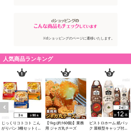
※dショッピングのページに遷移いたします。
人気商品ランキング
Previous
Next
じっくりコトコト こん
【1kg (約160個)】業務
ビストロホーム 紙パッ
がりパン 3種セット ( 濃
用 ジャガ丸チーズ
ク 屋根型キャップ付容