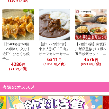
（850
／袋）
.9円
休業日
■
その他共通および商品カテゴリー別注意事項（※必ずご確認くだ
さい）
【計480g/計60個
【計1.2kg/計6食】
【2種計7袋】赤坂四
（20個×3）入り】
東京人形町「日山」
川飯店監修 担々麺&
こちらの情報は
2026-07-09 14:02:14.0
での情報となります。
近江牛ひとくち餃
ビーフカレーセッ...
五目炒飯セット | ...
6311
4576
子...
円
円
4286
（1051
／食）
（653
／袋）
円
.9円
.8円
（71
／個）
.5円
今週のオススメ