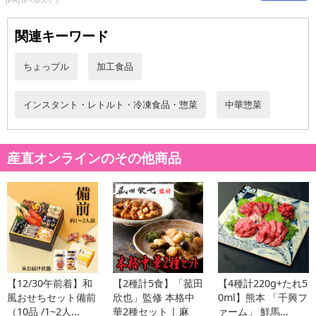
[PR] dヘルスケア
【麻婆豆腐】冷凍豆腐(大豆(国産)、でん粉)、豚肉、野菜(長ねぎ、
にんにく)、豆板醤、大豆油、甜麺醤、醤油、酒、トウチ、花椒油、
関連キーワード
ラー油、ポーク・チキンエキス、卵白、脱脂粉乳/糊料(加工デンプ
ン)、調味料(アミノ酸等)、凝固剤(塩化マグネシウム)、ピロリン酸第
ちょっプル
加工食品
二鉄、(一部に小麦・卵・乳成分・大豆・豚肉・鶏肉を含む)
・アレルギー表示：小麦、卵、乳成分、大豆、鶏肉、豚肉
インスタント・レトルト・冷凍食品・惣菜
中華惣菜
・注意事項：－18℃以下で保存お願いします
注意事項
産直オンラインのその他商品
【賞味・消費期限のある商品について】
商品到着時点でのお日持ち期間は、配送日数などにより異なります
のでご了承ください。
【キャンセルについて】
※お申込み後のキャンセルはお受けできません。
記載されている内容を必ずご確認いただき、お届けする商品セット
【12/30午前着】和
【2種計5食】「菰田
【4種計220g+たれ5
にご納得いただきましたうえでお申し込みください。
風おせちセット備前
欣也」監修 本格中
0ml】熊本 「千興フ
※パッケージ変更や商品リニューアル（成分など含む）等により、
（10品 /1~2人...
華2種セット | 麻
ァーム」 鮮馬...