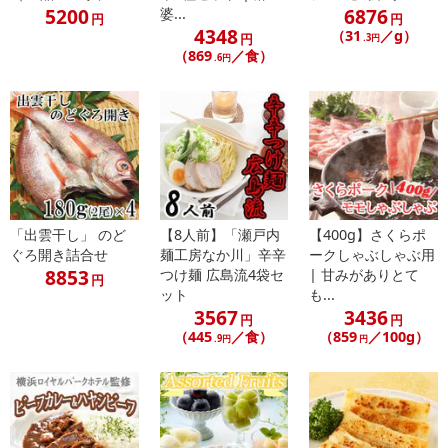
5200
6876
婆...
参考の掲載画像や画像内のバーコードなど、お届け商品と多少異な
円
円
4348
（31
／g）
る場合がございます。
円
.3円
（869
／食）
.6円
また、[新たな加工食品の原料原産地表示制度]の経過措置期間の終
了により、商品詳細内に記載の原産国・原材料の表記が旧表記の場
合がございます。
あらかじめご了承いただいた上でお申込みください。なお、本理由
によるお申込み後のキャンセル・返品交換は対応いたしかねます。
【お支払いについて】
※お支払い方法は、電話料金合算払い、クレジットカード払い、dポ
「出雲干し」 のど
【8人前】「瀬戸内
【400g】さくらポ
イントがご利用いただけます。
ぐろ開き詰合せ
麺工房なか川」辛辛
ークしゃぶしゃぶ用
8853
つけ麺 広島流4袋セ
| 甘みがありとて
円
【発送・お届け・商品について】
ット
も...
3567
3436
※お申込み頂きました商品の同梱、お届けの日時指定はいたしかね
円
円
（445
／食）
（859
／100g）
ます。
.9円
円
※お客様のご都合でお受取りいただけない場合、商品の再発送や返
金はいたしかねます。
また、お届け日時のご指定は、お受けできません。宅配業者からの
不在票にてご対応ください。