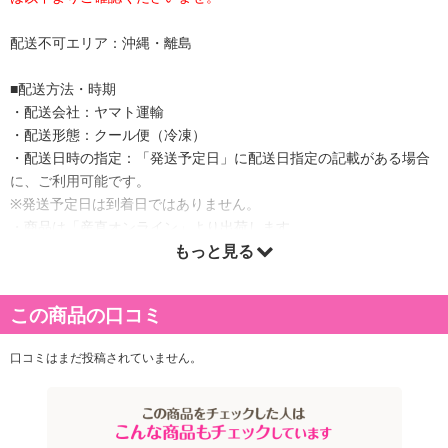
配送不可エリア：沖縄・離島
■配送方法・時期
・配送会社：ヤマト運輸
・配送形態：クール便（冷凍）
・配送日時の指定：「発送予定日」に配送日指定の記載がある場合
に、ご利用可能です。
※発送予定日は到着日ではありません。
・商品は「産直オンライン」より出荷します。
もっと見る
商品詳細
この商品の口コミ
数々のメディアに出演し、幅広い活動をされている中国料理の有名
口コミはまだ投稿されていません。
シェフである菰田欣也さん監修のこだわり本格中華をお届けいたし
ます。