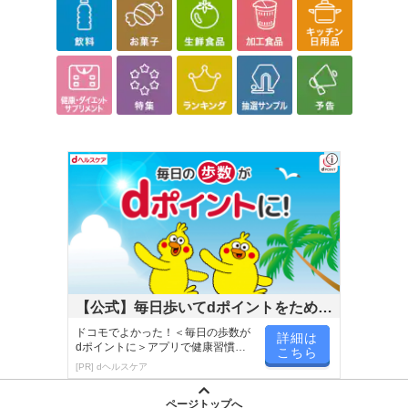
【公式】毎日歩いてdポイントをためよ
う！
ドコモでよかった！＜毎日の歩数が
詳細は
dポイントに＞アプリで健康習慣が
こちら
楽しく続く！
[PR] dヘルスケア
ページトップへ