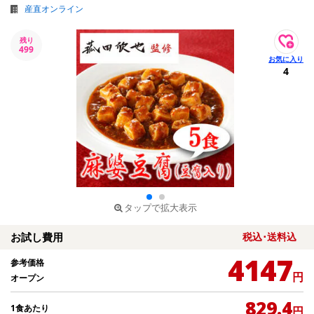
産直オンライン
残り
499
4
タップで拡大表示
お試し費用
税込･送料込
4147
参考価格
円
オープン
829.4
1食あたり
円