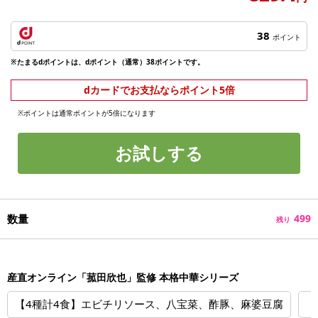
38
ポイント
※たまるdポイントは、dポイント（通常）38ポイントです。
dカードでお支払ならポイント5倍
※ポイントは通常ポイントが5倍になります
お試しする
数量
499
残り
産直オンライン「菰田欣也」監修 本格中華シリーズ
【4種計4食】エビチリソース、八宝菜、酢豚、麻婆豆腐
【