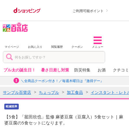
ご利用可能ポイント
マイページ
お気に入り
閲覧履歴
クーポン
メニュー
プル太の誕生日！
暑さ日差し対策
防災特集
お酒
クチコミ
＼全商品クーポン付き！／毎週木曜日は『激得デー』
サンプル百貨店
ちょっプル
加工食品
インスタント・レト
軽減税率
【5食】「菰田欣也」監修 麻婆豆腐（豆腐入）5食セット | 麻
婆豆腐の5食セットになります。