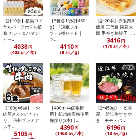
※発送予定日は前後する場合がございます。また商品によって発送
日が異なります。
※dショッピングサンプル百貨店よりお届けする商品は、ご利用いた
【計10食】横浜ロイ
【5種各1袋/計480
【計20本】赤阪四川
だいた後のご感想をいただくことを目的としており、転売等は固く
ヤルパークホテル監
g】「凍眠フルー
飯店 三代目 陳建太
禁じます。
修 カレー＆ハヤシ
ツ」5種セット |
郎 手巻き棒餃子 |...
転売等、目的以外での利用が確認された場合は、サービス利用を停
3416
ビー...
フ...
円
止させていただきます。
4038
4110
（170
／本）
円
円
.8円
（403
／食）
（8
／g）
.8円
.6円
【配送伝票番号について】
※こちらの商品については商品の発送完了後、
配送伝票番号がマイページに表示されない場合もございます。予
めご了承ください。
発送日カレンダー
【180g×6袋】「お
【490ml/4倍希釈
【計450g】「松喜
肉屋さんのこだわ
用】紀州南高梅使用
屋」 近江牛すきや
り」 信州プレミア
梅搾り(3本) |...
き モモ・バラ
4390
6196
ム牛...
円
円
5105
（1463
／本）
（13
／g）
円
.4円
.8円