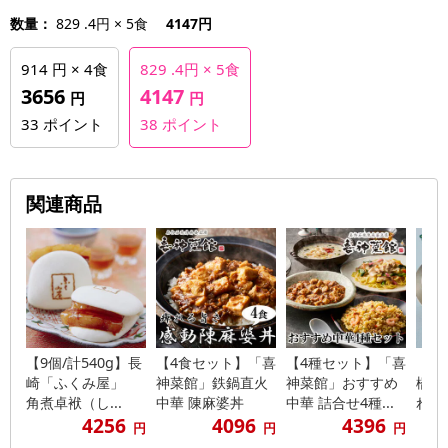
数量：
829 .4円 × 5食
4147円
914 円 × 4食
829 .4円 × 5食
3656
4147
円
円
33
ポイント
38
ポイント
関連商品
【9個/計540g】長
【4食セット】「喜
【4種セット】「喜
【計
崎「ふくみ屋」
神菜館」鉄鍋直火
神菜館」おすすめ
橋 
角煮卓袱（し...
中華 陳麻婆丼
中華 詰合せ4種...
れ姿煮
4256
4096
4396
円
円
円