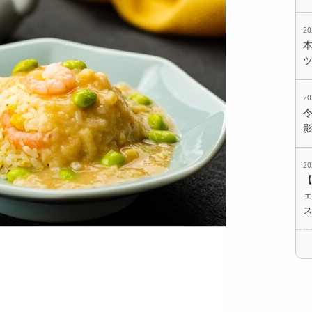
2
【4食】「菰田欣
【4袋】「菰田欣
【5袋】「菰田欣
2
也」監修 エビとイカ
也」監修 エビニラま
也」監修 エビニラま
のXO醤炒め4...
んじゅう4袋セ...
んじゅう5袋セ...
3956
3816
4377
円
円
円
2
ェ
【5食】赤坂四川飯
【6食】赤坂四川飯
【4食】赤坂四川飯
店監修 本格四川麻婆
店監修 本格四川麻婆
店監修 担々麺4食セ
豆腐5食セッ...
豆腐6食セッ...
ット
3797
4259
3916
円
円
円