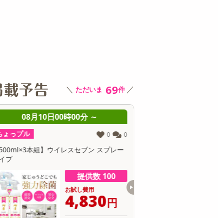
その他 キッチン・日用品
その他 ファッション
サ
69
＼
／
ただいま
件
08月10日08時00分 ～
08月10日08時0
ちょっプル
ちょっプル
15
3
6個入】 ごろごろフィナンシェ (いちじく)
【30個】黄身のしずくバ
抹茶の渋みと卵のコク
提供数 9977
お試し費用
お
1,417
1
円