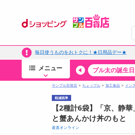
毎日使うものをおトクに！★日用品デー★
メニュー
ちょっプルカテゴリ
キッチン・日用品
食品
プル太の誕生日
すべ
食品・調味料
サンプル百貨店
ちょっプル
加工食品
イン
生鮮食品
軽減税率
加工食品
【2種計6袋】「京、静華
お菓子
と蟹あんかけ丼のもと
アイス・スイーツ
産直オンライン
飲料