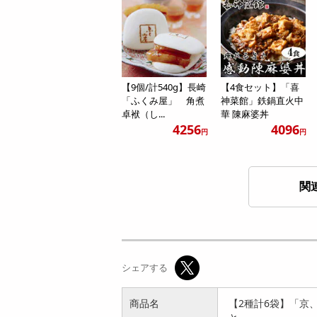
【9個/計540g】長崎
【4食セット】「喜
「ふくみ屋」 角煮
神菜館」鉄鍋直火中
卓袱（し...
華 陳麻婆丼
4256
4096
円
円
関
【3食】「中國菜 老
【計6食】「中國菜
四川 飄香 井桁シェ
老四川 飄香 井桁シ
シェアする
フ監修」汁...
ェフ監修」...
4036
8347
円
円
商品名
【2種計6袋】「京