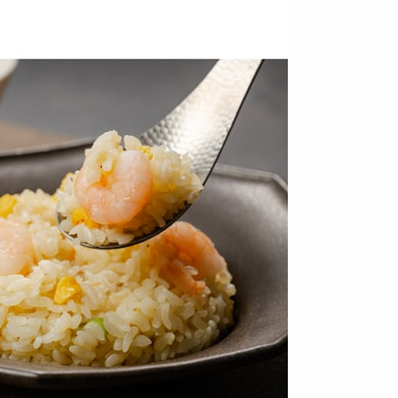
【5袋】赤坂四川飯
【5袋】赤坂四川飯
【7袋】赤坂四川飯
店監修 手包み肉まん
店監修 貝柱入り焼売
店監修 貝柱入り焼売
5袋セット
5袋セット
7袋セット
4386
3556
4356
円
円
円
【4袋】赤坂四川飯
【6袋】赤坂四川飯
【4袋】赤坂四川飯
店監修 乾焼蝦仁丼の
店監修 乾焼蝦仁丼の
店監修 青椒肉絲丼の
具4袋セット
具6袋セット
具4袋セット
3457
4389
3430
円
円
円