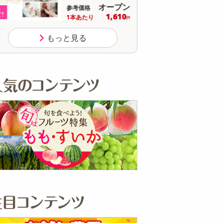
オープン
参考価格
参
236
1個あたり
1個
.2
円
もっと見る