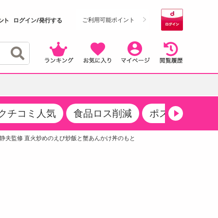
ご利用可能ポイント
ログイン/発行する
クチコミ人気
食品ロス削減
ポストにお届け
クーポン
・サプリメント
品
・収納・寝具
マタニティ
ケア
商品限定クーポン
本静夫監修 直火炒めのえび炒飯と蟹あんかけ丼のもと
食品ギフト
おつまみ
ココア・チョコレート飲料
その他 アルコール飲料
弁当箱・水筒・弁当グッズ
下着・ルームウェア
その他 食品
製菓・製パン材料
飲料ギフト
生活雑貨
メンズ
その他 お菓子・スイーツ
その他 飲料
スポーツ・アウトドア用品
ベビー・キッズ
介護用品
レッグウェア