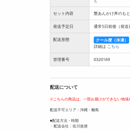
と
セット内容
蟹あんかけ丼のもと1
発送予定日
通常5日前後（発送
【7種/計7個】四川
【7種/計18個】四川
配送形態
クール便（冷凍）
飯店 陳親子 中華セ
飯店 陳親子 中華セ
詳細は
こちら
ット | ...
ット |...
4427
8796
円
円
管理番号
0320169
配送について
※こちらの商品は、一部お届けができない地域
【4種計4食】「菰田
【5種計5食】「菰田
欣也」監修 本格中華
欣也」監修 本格中華
配送不可エリア：沖縄・離島
4種セット...
5種セット...
3933
4499
■配送方法・時期
円
円
・配送会社：佐川急便