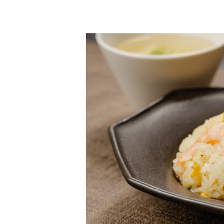
【5食】赤坂四川飯
【4袋】赤坂四川飯
店監修 担々麺5食セ
店監修 手包み肉まん
ット
4袋セット
4507
3827
円
円
【4袋】赤坂四川飯
【5袋】赤坂四川飯
店監修 小籠包4袋セ
店監修 小籠包5袋セ
ット
ット
3897
4475
円
円