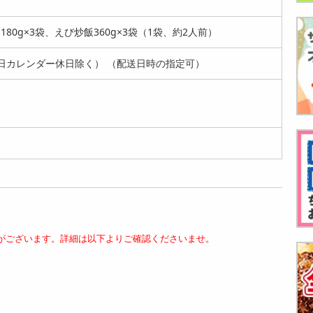
80g×3袋、えび炒飯360g×3袋（1袋、約2人前）
日カレンダー休日除く） （配送日時の指定可）
【9種/計9袋】四川
【計20本】赤阪四川
【4食】四川飯店 陳
飯店 本格中華料理セ
飯店 三代目 陳建太
建一監修 魚翅湯（ユ
ット | ...
郎 手巻き...
イツータン...
5987
3416
4986
円
円
円
がございます。詳細は以下よりご確認くださいませ。
【6種計6食】「菰田
【6種計8食】「菰田
【6種計12食】「菰
欣也」監修 本格中華
欣也」監修 本格中華
田欣也」監修 本格中
6種セット...
6種セット...
華6種セッ...
5096
6146
8597
円
円
円