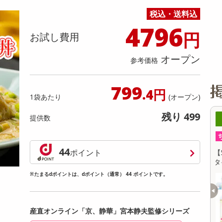
缶詰・瓶詰・ジャム・はちみつ
ミールキット
チョコレート
トクホ
果実酒・梅酒
住居用洗剤
日用品
スポーツサプリメント・ドリンク
チェア・ソファ
財布・小物
パソコン・プリンター・パソコン周辺機器
家具・寝具
税込・送料込
料理の素
ナッツ・ドライフルーツ
栄養ドリンク・エナジードリンク
チューハイ・カクテル
洗剤ギフト
ヘルスケア・衛生用品
健康グッズ
インテリア雑貨
時計
記録メディア・メモリーカード
マタニティ
4796
円
乾物・海苔・粉物
ゼリー・プリン
お茶・紅茶（茶葉）
ノンアルコール飲料
その他 洗剤
キッチン雑貨・食器・消耗品
アウトドア・イベント用品・DIY・工具
アクセサリー
その他 ベビー・キッズ・マタニティ
スマートフォン・携帯電話・タブレットアクセ
お試し費用
リー
カレー・シチュー
和菓子
コーヒー(豆・インスタント）
ビール・ワイン・お酒ギフト
調理器具・鍋・包丁
その他 インテリア・家具
ファッション雑貨
電池
オープン
参考価格
電球・蛍光灯・照明
AV機器
799
.4円
1袋あたり
(オープン)
その他 家電
残り 499
提供数
0時00分 ～
08月10日00時00分 ～
ちょっプル
0
0
0
0
44
ポイント
治500ml
【500ml×3本組】ウイレスセブン スプレー
【
タイプ
※たまるdポイントは、dポイント（通常） 44 ポイントです。
提供数 100
提供数 100
お試し費用
お試し費用
6,380
4,830
円
円
産直オンライン「京、静華」宮本静夫監修シリーズ