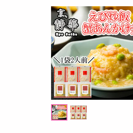
お酒
洗剤
キッチン・日用品
ヘアケア・ボディケア
ビューティーケア
健康・ダイエット・サプリメント
医薬品・医薬部外品
インテリア・家具・収納・寝具
08月10日00時00分 ～
08月10日0
ファッション
ちょっプル
ちょっプル
16
37
0
家電
【40倍対象】スクラビングバブル 取り替え
【3本組】ウルトラ蟻退
ベビー・キッズ・マタニティ
式トイレ用スポンジクリーナー スゴ落ちパ
ッド 替え
ペット用品
提供数 270
資格・学習
お試し費用
5,398
円
掲載予告