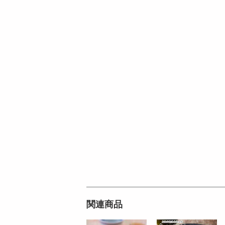
オープン
参考価格
円
225
1個あたり
5
円
円
関連商品