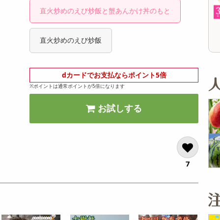
オープン
オープン
参考価格
参考価格
直火炒めのえび炒飯と蟹あんかけ丼のもと
2,126
1,610
1本あたり
1本あたり
.7
円
円
直火炒めのえび炒飯
dカードでお支払ならポイント5倍
※ポイントは通常ポイントが5倍になります
お試しする
7