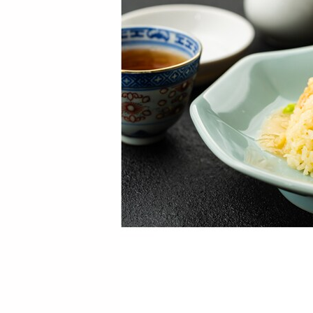
【4食】「菰田欣
【5食】「菰田欣
也」監修 麻婆豆腐
也」監修 麻婆豆腐
（豆腐入）4食セ...
（豆腐入）5食セ...
3656
4147
円
円
【5食】赤坂四川飯
【6食】赤坂四川飯
店監修 乾焼蝦仁（エ
店監修 乾焼蝦仁（エ
ビチリソース...
ビチリソース...
3956
4423
円
円