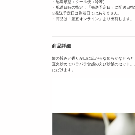
・配送形態：クール便（冷凍）
・配送日時の指定：「発送予定日」に配送日指
※発送予定日は到着日ではありません。
・商品は「産直オンライン」より出荷します。
【2種計5食】「菰田
【2種計5食】「菰田
欣也」監修 本格中華
商品詳細
欣也」監修 本格中華
2種セット...
2種セット...
4476
4427
蟹の旨みと香りが口に広がるなめらかなとろと
円
円
直火炒めでパラパラ食感のえび炒飯のセット。
ただけます。
【2種計5食】「菰田
【4食】「菰田欣
欣也」監修 本格中華
也」監修 ずわい蟹入
2種セット...
りエビチリソー...
4476
4127
円
円