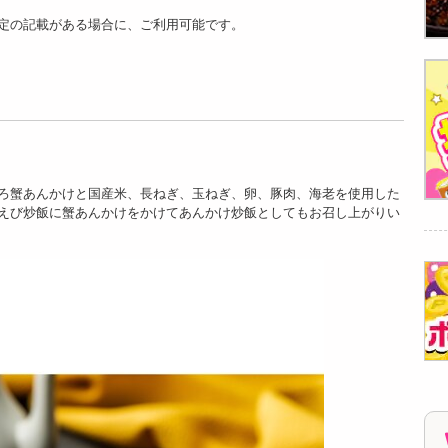
定の記載がある場合に、ご利用可能です。
【2種計4食】「菰田
【2種計5食】「菰田
【2種計5食】「菰田
欣也」監修 本格中華
欣也」監修 本格中華
欣也」監修 本格中華
2種セット...
2種セット...
2種セット...
4150
4348
4297
ろ蟹あんかけと国産米、長ねぎ、玉ねぎ、卵、豚肉、海老を使用した
円
円
円
えび炒飯に蟹あんかけをかけてあんかけ炒飯としてもお召し上がりい
【4食】「菰田欣
【5食】「菰田欣
【4食】「菰田欣
也」監修 彩り八宝菜
也」監修 彩り八宝菜
也」監修 黒醋酢豚4
4食セット |...
5食セット |...
食セット
3697
4227
4096
円
円
円