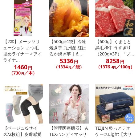
【2本】メークソリ
【500g×4袋】冷凍
【600g】くまもと
ューション まつ毛
焼き芋 九州産 紅は
黒毛和牛 うすぎり
埋めライナー＜アイ
るか焼き芋 | 6...
（200g×3P）「プ...
5336
8258
ライナ...
円
円
1460
（1334
／袋）
（1376
／100g）
円
円
.4円
（730
／本）
円
【ベージュ/Sサイ
【管理医療機器】 A
TEIJIN 乾っとデオ
ズ/2枚組】皮膚感覚
TEXハンディマッサ
ケースLight【大サ