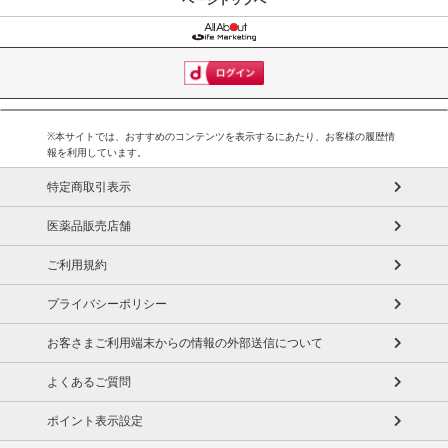
を支えてくれます。
V-lapはタテ型繊維なので、軽量で弾力性と通気性が高いのが特徴。
この性能を評価され、新幹線N700系の座席シートにも採用されてい
ます。
※本サイトでは、おすすめのコンテンツを表示するにあたり、お客様の履歴情
V-lapを中綿に使用した、薄くて軽く、しかもヘタりにくいので、ヘ
報を利用しています。
タったマットレスの上に敷くだけで、ヘタったマットレスが蘇りま
特定商取引表示
す。
マットレスはヘタっても、高価で粗大ごみになるので、捨てるのも
医薬品販売店舗
苦労するので、諦めている方も多いですが、買い替える必要がな
く、寝心地が蘇ります！
ご利用規約
また薄くて軽いのに底付き感がなく、体圧分散効果も高く、寝返り
プライバシーポリシー
もしやすいと高評価！
お客さまご利用端末からの情報の外部送信について
さらに、バンドがついているので、畳んだ状態で固定できるため、
狭い収納スペースにも保管しやすく、干す時は固定もできます。
よくあるご質問
ポイント表示設定
・原産国（最終加工地）：日本