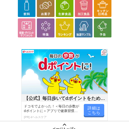
帝人の高機能素材「V-lap®」を使った、軽くてコンパクトにもなる
【公式】毎日歩いてdポイントをためよ
敷布団！
わずか2.7kgととても軽く、女性でもラクラク片手で持てる重さな
う！
ドコモでよかった！＜毎日の歩数が
詳細は
dポイントに＞アプリで健康習慣が
ので、楽に持ち運ぶことが可能です。
こちら
楽しく続く！
[PR] dヘルスケア
布団の上げ下ろし、布団干し、急な来客での布団の準備もラクラク♪
厚みは5cmと薄くても、高反発で底付き感がなく、しっかりと身体
ページトップへ