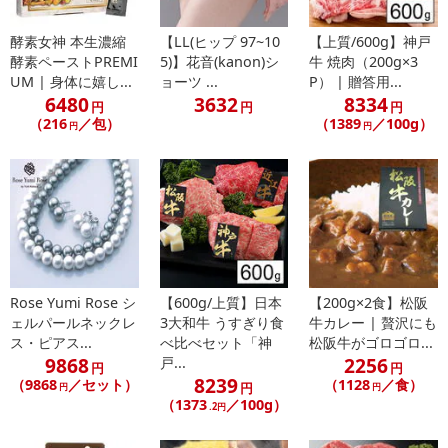
酵素女神 本生濃縮
【LL(ヒップ 97~10
【上質/600g】神戸
酵素ペーストPREMI
5)】花音(kanon)シ
牛 焼肉（200g×3
UM | 身体に嬉し...
ョーツ ...
P） | 贈答用...
6480
3632
8334
円
円
円
（216
／包）
（1389
／100g）
円
円
Rose Yumi Rose シ
【600g/上質】日本
【200g×2食】松阪
ェルパールネックレ
3大和牛 うすぎり食
牛カレー | 贅沢にも
ス・ピアス...
べ比べセット「神
松阪牛がゴロゴロ...
9868
2256
戸...
円
円
8239
（9868
／セット）
（1128
／食）
円
円
円
（1373
／100g）
.2円