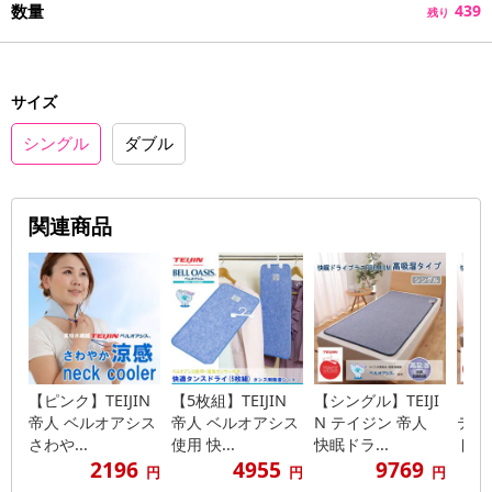
数量
439
残り
サイズ
シングル
ダブル
関連商品
【ピンク】TEIJIN
【5枚組】TEIJIN
【シングル】TEIJI
【ダブ
帝人 ベルオアシス
帝人 ベルオアシス
N テイジン 帝人
テイ
さわや...
使用 快...
快眠ドラ...
ドライ
2196
4955
9769
円
円
円