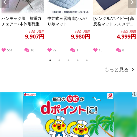
Previous
Next
ハンモック風 無重力
中井式三層構造ひんや
[シングル/ネイビー] 高
チェアー (本体耐荷重：
り敷マット
反発マットレス メディ
100kg／枕、カバー、サ
カルスリーパートッパ
お試し費用
お試し費用
お試し費用
イドテーブ...
ー (カバ...
9,907円
9,980円
4,999円
551
10
72
1
15
0
1
2
3
4
5
もっと見る