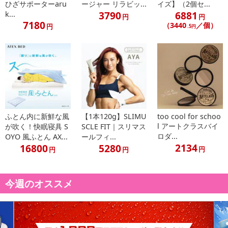
ひざサポーターaru
ージャー リラビッ...
イズ】（2個セ...
3790
6881
k...
円
円
7180
（3440
／個）
円
.5円
ふとん内に新鮮な風
【1本120g】SLIMU
too cool for schoo
l アートクラスバイ
が吹く！快眠寝具 S
SCLE FIT｜スリマス
ロダ...
OYO 風ふとん AX...
ールフィ...
2134
16800
5280
円
円
円
今週のオススメ