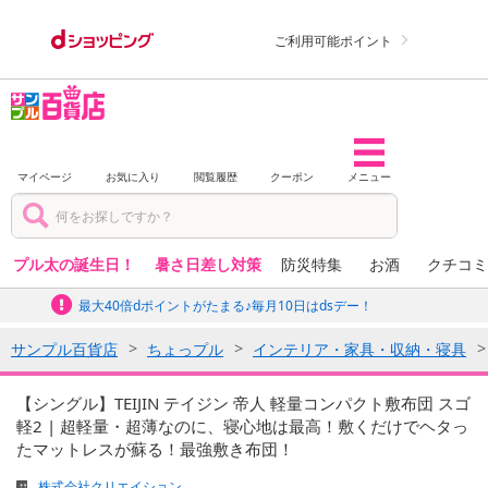
ご利用可能ポイント
マイページ
お気に入り
閲覧履歴
クーポン
メニュー
プル太の誕生日！
暑さ日差し対策
防災特集
お酒
クチコミ
最大40倍dポイントがたまる♪毎月10日はdsデー！
サンプル百貨店
ちょっプル
インテリア・家具・収納・寝具
【シングル】TEIJIN テイジン 帝人 軽量コンパクト敷布団 スゴ
軽2 | 超軽量・超薄なのに、寝心地は最高！敷くだけでヘタっ
たマットレスが蘇る！最強敷き布団！
株式会社クリエイション