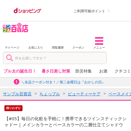
ご利用可能ポイント
マイページ
お気に入り
閲覧履歴
クーポン
メニュー
プル太の誕生日！
暑さ日差し対策
防災特集
お酒
クチコミ
＼全品クーポン付き！／第二金曜日は『おかしの日』
サンプル百貨店
ちょっプル
ビューティーケア
ベースメイ
残りわずか
【#05】毎日の化粧を手軽に！携帯できるツインスティックシ
ャドー | メインカラーとベースカラーの二層仕立てシャドウ