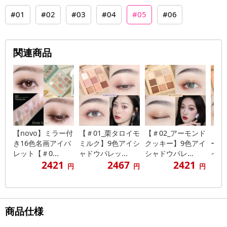
#01
#02
#03
#04
#05
#06
関連商品
【novo】ミラー付
【＃01_栗タロイモ
【＃02_アーモンド
【＃
き16色名画アイパ
ミルク】9色アイシ
クッキー】9色アイ
ーブ
レット【＃0...
ャドウパレッ...
シャドウパレ...
イシャ
2421
2467
2421
円
円
円
商品仕様