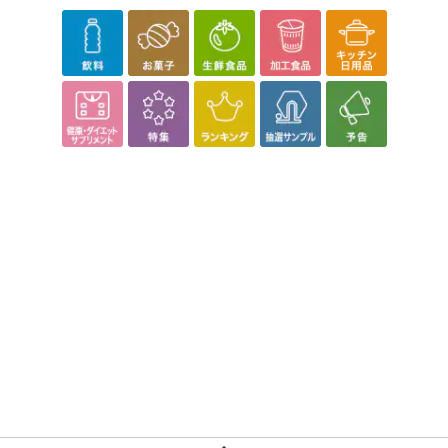
合がございます。
あらかじめご了承いただいた上でお申込みください。なお、本理由
によるお申込み後のキャンセル・返品交換は対応いたしかねます。
【お支払いについて】
※お支払い方法は、電話料金合算払い、クレジットカード払い、dポ
イントがご利用いただけます。
【発送・お届け・商品について】
※お申込み頂きました商品の同梱、お届けの日時指定はいたしかね
ます。
※お客様のご都合でお受取りいただけない場合、商品の再発送や返
金はいたしかねます。
また、お届け日時のご指定は、お受けできません。宅配業者からの
不在票にてご対応ください。
※発送予定日は前後する場合がございます。また商品によって発送
日が異なります。
※dショッピングサンプル百貨店よりお届けする商品は、ご利用いた
だいた後のご感想をいただくことを目的としており、転売等は固く