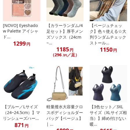
・原産国（最終加工地）：中国
・原材料/材質/素材：
タルク、マイカ、ジメチコン、酸化鉄、酸化鉄、酸化鉄、シリ
[NOVO] Eyeshado
【カラーランダム/4
【ベージュチェッ
カ、イソドデカン、ホウケイ酸（Ca／Na）、ホウケイ酸（Ca／チ
w Palette アイシャ
足セット】厚手メン
ク】色々使える☆大
タン）、合成フルオロフロゴパイト、トリ（カプリル／カプリン
ド...
ズソックス（24cm
判ランダムチェック
酸）グリセリル、ナイロン－ 12、ステアロイルオキシステアリン酸
1299
~...
ストール...
円
オクチルドデシル、フェニルトリメチコン、ミリスチン酸Mg、マカ
1185
1150
円
円
デミア種子油 、メチルプロパンジオール、メタクリル酸メチルクロ
（296
／足）
.3円
スポリマー、（ビニルジメチコン／メチコンシルセスキオキサン ）
クロスポリマー、ホウケイ酸(Ca／Al)、プロパンジオール、ジエチ
ルヘキサン酸ネオペンチルグリコール、ステアリン 酸ジメチコノー
ル、オクチルドデカノール、ラウリン酸ヘキシル、ヘキサ（ヒドロ
キシステアリン酸／ステアリン酸／ ロジン酸）ジペンタエリスリチ
ル、（ジメチコン／ビニルジメチコン）クロスポリマー、ステアリ
ン酸Mg、（セバシン 酸／イソパルミチン酸）ジグリセリル、ポリ
【ブルー／Lサイズ
軽量撥水大容量クロ
【3色セット／3XL
プロピレン、リンゴ酸ジイソステアリル、セスキイソステアリン酸
（24~24.5cm）】マ
スボディショルダー
サイズ（XLサイズ相
ソルビ タン、ラウロイルリシン、メチコン、トリエトキシカプリリ
リンシューズハー...
バッグ【ベージュ】
当）】締め付けない
ルシラン、ジステアリン酸AI、PTFE、合成ワックス、水 添レシチ
871
| ...
暖...
円
ン、水、酸化スズ、フェノキシエタノール、二酸化チタン、マンガ