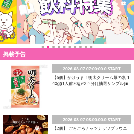
【保管およびお取扱い上の注意点】
※食品ではありません。食べられません
※衣類につくとシミになることがありますのでご注意ください
※乳幼児の手の届かない場所に保管して下さい
※極端に高温又は低温の場所、直射日光の当たる場所には保管
しないで下さい
※効果・効能については、個人差があります
※色はモニターおよび機器別に異なることができます
掲載予告
※海外輸入品のため、パッケージに外国語が表記されており、
多少のスレ、汚れ、破れなどがある場合がございます。予めご了承
2026-08-07 07:00:00.0 START
ください
※生産の関係により写真と色、柄（LOGO）が若干異なる場合
【6個】かけうま！明太クリーム麺の素 1
40g((1人前70g)×2回分) [抽選サンプル]■
があります
※商品改良のため、予告なく仕様が若干変更になる場合がござ
います。予めご了承ください
※お使いのモニターや端末により、質感・色合いが実際の商品
と異なって見える場合がございます
※使用感・発色には個人差があります
2026-08-07 08:00:00.0 START
※本商品を使用してのあらゆるトラブルには、弊社は一切の責
【2個】 ごろごろナッツナッツブラウニ
任を負いません。予めご了承ください