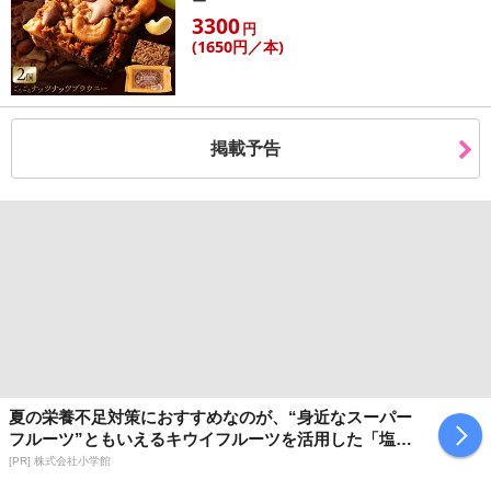
ー
※着払いでの返品は一切受付けません。着払いで商品をご返送
3300
円
した場合は、キャンセル返金処理を行いかねますのでご了承くださ
(1650
円
／本)
い
注意事項
掲載予告
【賞味・消費期限のある商品について】
商品到着時点でのお日持ち期間は、配送日数などにより異なります
のでご了承ください。
【キャンセルについて】
※お申込み後のキャンセルはお受けできません。
記載されている内容を必ずご確認いただき、お届けする商品セット
にご納得いただきましたうえでお申し込みください。
※パッケージ変更や商品リニューアル（成分など含む）等により、
参考の掲載画像や画像内のバーコードなど、お届け商品と多少異な
夏の栄養不足対策におすすめなのが、“身近なスーパー
る場合がございます。
フルーツ”ともいえるキウイフルーツを活用した「塩キ
また、[新たな加工食品の原料原産地表示制度]の経過措置期間の終
ウイ」
[PR] 株式会社小学館
了により、商品詳細内に記載の原産国・原材料の表記が旧表記の場