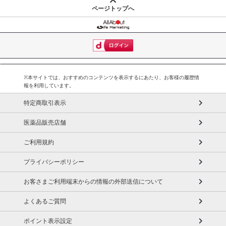
禁じます。
ページトップへ
転売等、目的以外での利用が確認された場合は、サービス利用を停
止させていただきます。
【配送伝票番号について】
※こちらの商品については商品の発送完了後、
配送伝票番号がマイページに表示されない場合もございます。予
※本サイトでは、おすすめのコンテンツを表示するにあたり、お客様の履歴情
めご了承ください。
報を利用しています。
特定商取引表示
発送日カレンダー
医薬品販売店舗
ご利用規約
プライバシーポリシー
お客さまご利用端末からの情報の外部送信について
よくあるご質問
ポイント表示設定
休業日