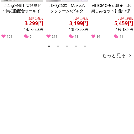
【245g×4個】大容量ヒ
【130g×5本】Make.iN
MITOMO★朗報★【お
ト幹細胞配合オールイ
エクソソーム×グルタチ
楽しみセット】集中保
ンワンゲル
オン どろ×泡洗顔
湿マスクパック100枚増
お試し費用
お試し費用
お試し費用
量の300枚...
3,299円
3,199円
5,459円
1個 824.8円
1本 639.8円
1枚 18.2円
139
5
249
12
94
11
1
2
3
4
5
もっと見る