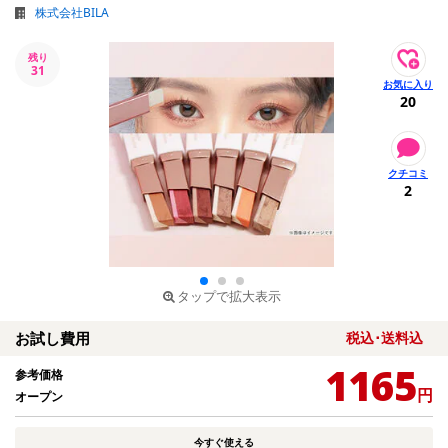
株式会社BILA
残り
31
20
2
タップで拡大表示
お試し費用
税込･送料込
1165
参考価格
円
オープン
今すぐ使える