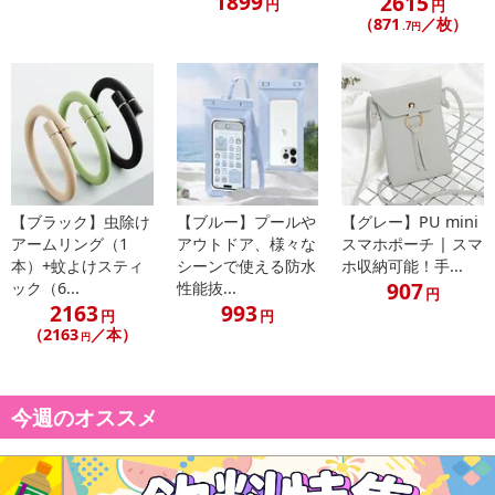
1899
2615
円
円
ンバイオレット、コチニール、黄4、赤2 26
（871
／枚）
.7円
・使用方法：サイド部分のレバーでスライドし、アイシャドウを目
頭から塗るよう2~3回なじませた後、指で軽くぼかし、パウダーブ
ラシで軽く掃くことで効果がより持続します。
・商品重量：2g
・注意事項：
【ご使用上の注意点】
※効果には個人差があります
【ブラック】虫除け
【ブルー】プールや
【グレー】PU mini
アームリング（1
アウトドア、様々な
スマホポーチ | スマ
※お肌に合わない時はご使用を中止してください。また、使用
本）+蚊よけスティ
シーンで使える防水
ホ収納可能！手...
中・使用後に赤み、はれ、かゆみ、刺激などの異常が現れた場合
907
ック（6...
性能抜...
円
は、専門医にご相談ください。そのままご使用を続けますと症状を
2163
993
円
円
悪化させることがあります
（2163
／本）
円
※傷やはれもの、湿疹など、異常のある部位にはお使いになら
ないでください
※目に入らないようにご注意ください。万が一目に入ったとき
今週のオススメ
は水またはぬるま湯で十分洗い流してください。すすいでも目に異
物感が残る場合は、専門医にご相談ください