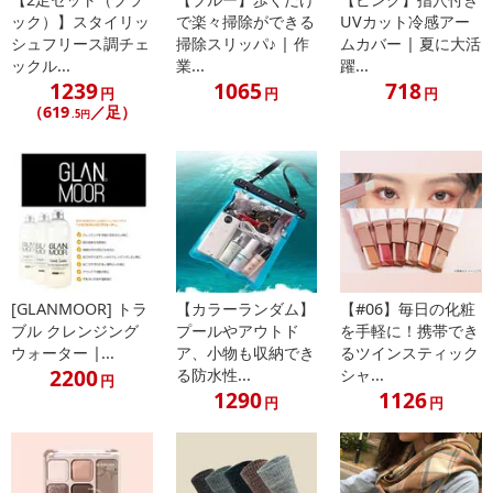
ック）】スタイリッ
で楽々掃除ができる
UVカット冷感アー
シュフリース調チェ
掃除スリッパ♪ | 作
ムカバー | 夏に大活
ックル...
業...
躍...
1239
1065
718
円
円
円
（619
／足）
.5円
[GLANMOOR] トラ
【カラーランダム】
【#06】毎日の化粧
ブル クレンジング
プールやアウトド
を手軽に！携帯でき
ウォーター |...
ア、小物も収納でき
るツインスティック
2200
る防水性...
シャ...
円
1290
1126
円
円