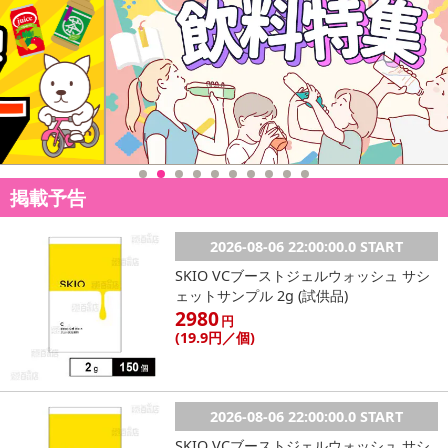
・湿疹、あせも、傷等がある場合及び、かゆみ、発疹、痛み等の
異常を感じた際はご使用を中止してください。
・着用中、着用後に気分が悪くなった場合はご使用を中止してく
ださい。
・肌に生地の跡が残る場合がございます。跡の消えにくい方は長
時間の連続使用(就寝中を含む)はお避けください。
・着用後の返品はお受けできません。予めご了承願います。
掲載予告
注意事項
2026-08-06 22:00:00.0 START
【賞味・消費期限のある商品について】
SKIO VCブーストジェルウォッシュ サシ
商品到着時点でのお日持ち期間は、配送日数などにより異なります
ェットサンプル 2g (試供品)
のでご了承ください。
2980
円
(19
.9円
／個)
【キャンセルについて】
※お申込み後のキャンセルはお受けできません。
記載されている内容を必ずご確認いただき、お届けする商品セット
にご納得いただきましたうえでお申し込みください。
2026-08-06 22:00:00.0 START
※パッケージ変更や商品リニューアル（成分など含む）等により、
SKIO VCブーストジェルウォッシュ サシ