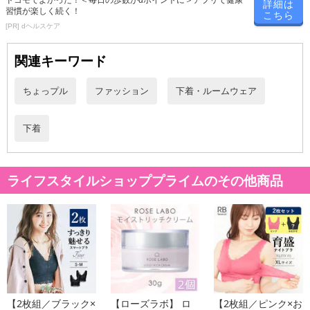
ドコモでよかった！＜毎日の歩数がdポイントに＞アプリで健康
詳細は
習慣が楽しく続く！
こちら
[PR] dヘルスケア
関連キーワード
ちょっプル
ファッション
下着・ルームウェア
下着
ライフスタイルショッププライムのその他商品
【2枚組／ブラック×
【ローズラボ】 ロ
【2枚組／ピンク×お