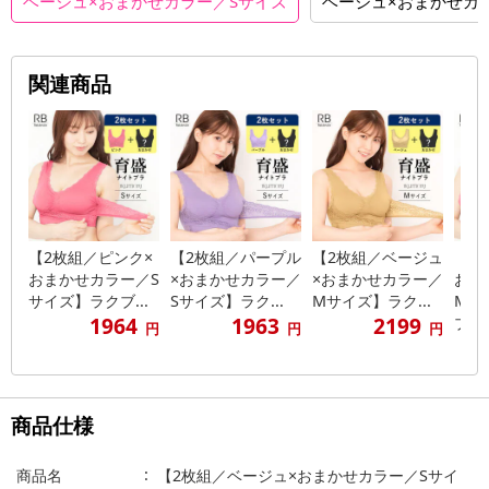
ベージュ×おまかせカラー／Sサイズ
ベージュ×おまかせカ
関連商品
【2枚組／ピンク×
【2枚組／パープル
【2枚組／ベージュ
【2
おまかせカラー／S
×おまかせカラー／
×おまかせカラー／
おま
サイズ】ラクブ...
Sサイズ】ラク...
Mサイズ】ラク...
Mサ
1964
1963
2199
ブ...
円
円
円
商品仕様
商品名
【2枚組／ベージュ×おまかせカラー／Sサイ