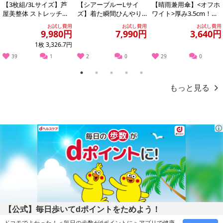
【3枚組/3Lサイズ】芦
【シアーブルーLサイ
【晴雨兼用傘】<オフホ
屋美整体 ストレッチス
ズ】着た瞬間ひんやり
ワイト>厚み3.5cm！手
リムショーツ 【アッシ
快適 シールドクールパ
のひらサイズUVカット
お試し費用
お試し費用
お試し費用
ュグレー】
ーカー
100％マ...
9,980円
7,990円
3,640円
1枚 3,326.7円
39
1
2
0
29
0
1
2
3
4
5
もっと見る
【公式】毎日歩いてdポイントをためよう！