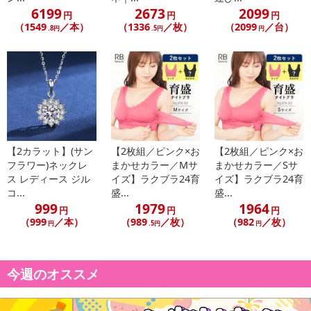
6199
2673
2099
円
円
円
（1549
／本）
（1336
／枚）
（2099
／台）
.8円
.5円
円
・原産国（最終加工地）：中国
・原材料/材質/素材：ナイロン90％、ポリウレタン10％
・商品カラー：ベージュ×おまかせカラー(パープル・ブルー・ライ
トピンク・ピンク・ホワイトのいずれか)
【2カラット】(サン
【2枚組／ピンク×お
【2枚組／ピンク×お
・商品サイズ：
フラワー)ネックレ
まかせカラー／Mサ
まかせカラー／Sサ
ス レディース ジル
イズ】ラクブラ24育
イズ】ラクブラ24育
Sサイズ
コ...
盛...
盛...
※サイズ表を参考にサイズをご確認ください。
999
1979
1964
円
円
円
・注意事項：
（999
／本）
（989
／枚）
（982
／枚）
円
.5円
円
・モニタの環境により、実物の色と異なる場合がございます。ご
注意ください。
・本品は医療用ではございません。
今週のオススメ
・伸び縮みしますので、サイズは目安となります。
・デリケートなお肌の方は、かゆみ感じたり、違和感を感じた場
合は直ちにご使用をお控えください。