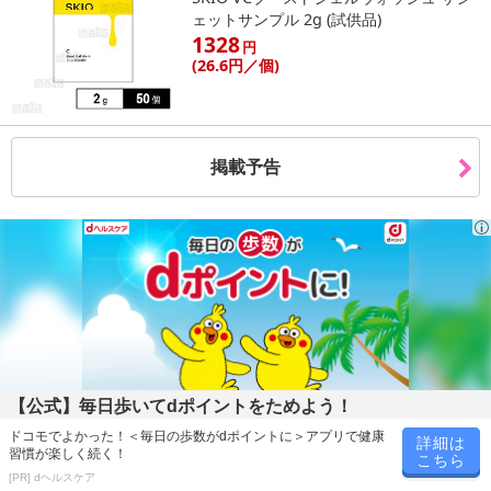
参考の掲載画像や画像内のバーコードなど、お届け商品と多少異な
ェットサンプル 2g (試供品)
る場合がございます。
1328
円
また、[新たな加工食品の原料原産地表示制度]の経過措置期間の終
(26
.6円
／個)
了により、商品詳細内に記載の原産国・原材料の表記が旧表記の場
合がございます。
あらかじめご了承いただいた上でお申込みください。なお、本理由
掲載予告
によるお申込み後のキャンセル・返品交換は対応いたしかねます。
【お支払いについて】
※お支払い方法は、電話料金合算払い、クレジットカード払い、dポ
イントがご利用いただけます。
【発送・お届け・商品について】
※お申込み頂きました商品の同梱、お届けの日時指定はいたしかね
ます。
※お客様のご都合でお受取りいただけない場合、商品の再発送や返
【公式】毎日歩いてdポイントをためよう！
金はいたしかねます。
ドコモでよかった！＜毎日の歩数がdポイントに＞アプリで健康
また、お届け日時のご指定は、お受けできません。宅配業者からの
詳細は
習慣が楽しく続く！
こちら
不在票にてご対応ください。
[PR] dヘルスケア