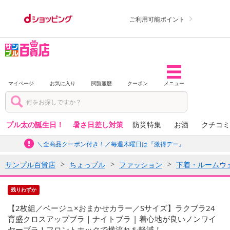
ご利用可能ポイント
マイページ
お気に入り
閲覧履歴
クーポン
メニュー
プル太の誕生日！
暑さ日差し対策
防災特集
お酒
クチコミ
＼全商品クーポン付き！／毎週木曜日は『激得デー』
サンプル百貨店
ちょっプル
ファッション
下着・ルームウ
残りわずか
【2枚組／ベージュ×おまかせカラー／Sサイズ】ラクブラ24
育盛クロスアップブラ｜ナイトブラ | 着心地が良いノンワイ
ヤーブラ！フロントホックで横流れを軽減！