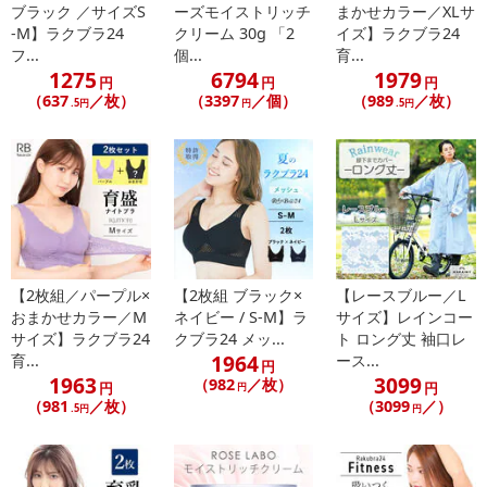
ブラック ／サイズS
ーズモイストリッチ
まかせカラー／XLサ
-M】ラクブラ24
クリーム 30g 「2
イズ】ラクブラ24
フ...
個...
育...
1275
6794
1979
円
円
円
（637
／枚）
（3397
／個）
（989
／枚）
.5円
円
.5円
【2枚組／パープル×
【2枚組 ブラック×
【レースブルー／L
おまかせカラー／M
ネイビー / S-M】ラ
サイズ】レインコー
サイズ】ラクブラ24
クブラ24 メッ...
ト ロング丈 袖口レ
1964
育...
ース...
円
1963
3099
（982
／枚）
円
円
円
（981
／枚）
（3099
／）
.5円
円