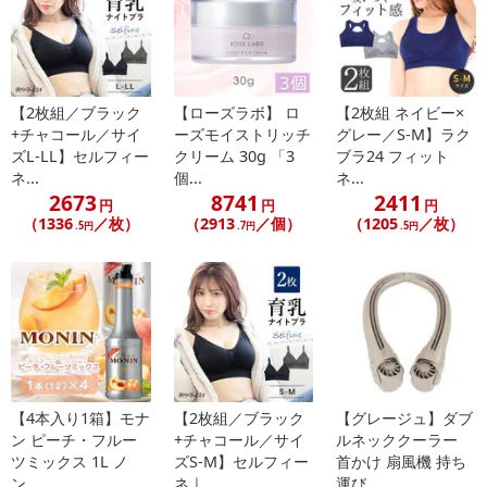
【2枚組／ブラック
【ローズラボ】 ロ
【2枚組 ネイビー×
+チャコール／サイ
ーズモイストリッチ
グレー／S-M】ラク
ズL-LL】セルフィー
クリーム 30g 「3
ブラ24 フィット
ネ...
個...
ネ...
2673
8741
2411
円
円
円
（1336
／枚）
（2913
／個）
（1205
／枚）
.5円
.7円
.5円
【4本入り1箱】モナ
【2枚組／ブラック
【グレージュ】ダブ
ン ピーチ・フルー
+チャコール／サイ
ルネッククーラー
ツミックス 1L ノ
ズS-M】セルフィー
首かけ 扇風機 持ち
ン...
ネ｜...
運び...