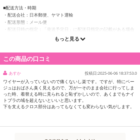
■配送方法・時期
・配送会社：日本郵便、ヤマト運輸
・配送形態：メール便
・配送日時の指定：「発送予定日」に配送日指定の記載がある場合
に、ご利用可能です。
もっと見る
※発送予定日は到着日ではありません。
・商品は「ライフスタイルショッププライム」より出荷します。
この商品の口コミ
あすか
投稿日:2025-06-06 18:37:53.0
商品詳細
ワイヤーが入っていないので痛くないし楽です。ですが、特にベー
ジュはおばさん臭く見えるので、万が一そのまま会社に行ってしま
った時、着替える時に見られると恥ずかしいので、あくまでもナイ
トブラの域を超えないといいと思います。
下を支えるクロス部分はあってもなくても変わらない気がします。