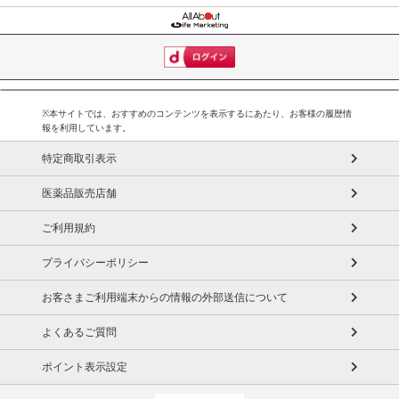
・原産国（最終加工地）：中国
・商品カラー：レッド
※本サイトでは、おすすめのコンテンツを表示するにあたり、お客様の履歴情
・商品サイズ：リュックサイズ：（約）幅32×縦38×厚み18 cm
報を利用しています。
・商品重量：（約）1.33kg
特定商取引表示
注意事項
医薬品販売店舗
ご利用規約
【賞味・消費期限のある商品について】
商品到着時点でのお日持ち期間は、配送日数などにより異なります
プライバシーポリシー
のでご了承ください。
お客さまご利用端末からの情報の外部送信について
【キャンセルについて】
※お申込み後のキャンセルはお受けできません。
よくあるご質問
記載されている内容を必ずご確認いただき、お届けする商品セット
ポイント表示設定
にご納得いただきましたうえでお申し込みください。
※パッケージ変更や商品リニューアル(成分など含む)等により、参考