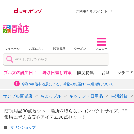
ご利用可能ポイント
マイページ
お気に入り
閲覧履歴
クーポン
メニュー
プル太の誕生日！
暑さ日差し対策
防災特集
お酒
クチコミ
令和8年熊本地震による、荷物のお届けへの影響について
サンプル百貨店
ちょっプル
キッチン・日用品
生活雑貨
防災用品30点セット | 場所を取らないコンパクトサイズ。非
常時に備える安心アイテム30点セット！
マリンショップ