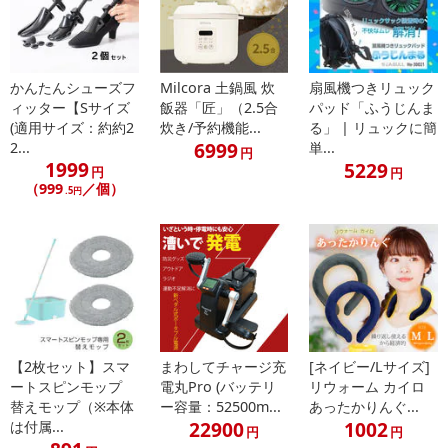
かんたんシューズフ
Milcora 土鍋風 炊
扇風機つきリュック
ィッター【Sサイズ
飯器「匠」（2.5合
パッド「ふうじんま
(適用サイズ：約約2
炊き/予約機能...
る」 | リュックに簡
6999
2...
単...
円
1999
5229
円
円
（999
／個）
.5円
【2枚セット】スマ
まわしてチャージ充
[ネイビー/Lサイズ]
ートスピンモップ
電丸Pro (バッテリ
リウォーム カイロ
替えモップ（※本体
ー容量：52500m...
あったかりんぐ...
22900
1002
は付属...
円
円