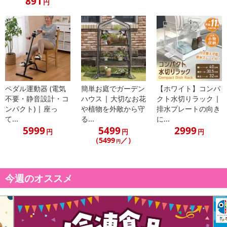
891
円
ペダル運動器 (電気
簡単お庭でガーデン
【ホワイト】コンパ
不要・静音設計・コ
ハウス | 大切なお花
クト水切りラック |
ンパクト) | 座っ
や植物を外敵から守
排水プレートの向き
て...
る...
に...
5999
5499
2999
円
円
円
（5499
／）
円
今週のオススメ