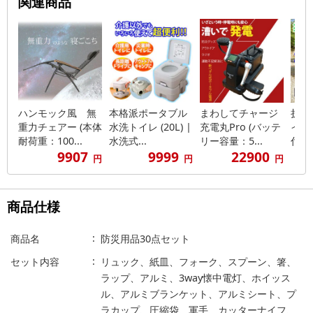
関連商品
ハンモック風 無
本格派ポータブル
まわしてチャージ
折り
重力チェアー (本体
水洗トイレ (20L) |
充電丸Pro (バッテ
イレ
耐荷重：100...
水洗式...
リー容量：5...
付き/
9907
9999
22900
円
円
円
商品仕様
商品名
防災用品30点セット
セット内容
リュック、紙皿、フォーク、スプーン、箸、
ラップ、アルミ、3way懐中電灯、ホイッス
ル、アルミブランケット、アルミシート、プ
ラカップ、圧縮袋、軍手、カッターナイフ、