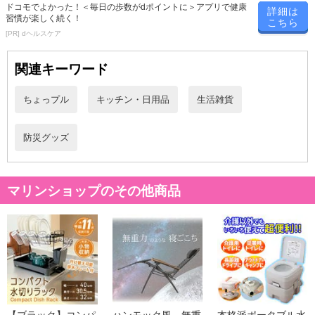
ドコモでよかった！＜毎日の歩数がdポイントに＞アプリで健康
詳細は
習慣が楽しく続く！
こちら
[PR] dヘルスケア
関連キーワード
ちょっプル
キッチン・日用品
生活雑貨
防災グッズ
マリンショップのその他商品
【ブラック】コンパ
ハンモック風 無重
本格派ポータブル水