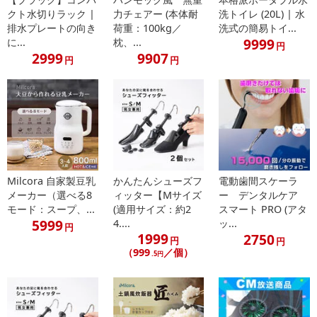
クト水切りラック |
力チェアー (本体耐
洗トイレ (20L) | 水
排水プレートの向き
荷重：100kg／
洗式の簡易トイ...
9999
に...
枕、...
円
2999
9907
円
円
Milcora 自家製豆乳
かんたんシューズフ
電動歯間スケーラ
メーカー（選べる8
ィッター【Mサイズ
ー デンタルケア
モード：スープ、...
(適用サイズ：約2
スマート PRO (アタ
5999
4....
ッ...
円
1999
2750
円
円
（999
／個）
.5円