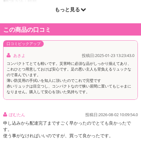
■配送方法・時期
・配送会社：佐川急便、西濃運輸
もっと見る
・配送形態：通常配送
・配送日時の指定：「発送予定日」に配送日指定の記載がある場合
この商品の口コミ
に、ご利用可能です。
※発送予定日は到着日ではありません。
口コミピックアップ
・商品は「マリンショップ」より出荷します。
あきよ
投稿日:2025-01-23 13:23:43.0
コンパクトてとても軽いです。災害時に必須な品がしっかり揃えてあり、
商品詳細
これひとつ用意しておけば安心です。足の悪い主人も背負えるリュックな
ので喜んでいます。
薄い防災用の手拭いを知人に頂いたのでこれで完璧です
赤いリュックは目立つし、コンパクトなので狭い居間に置いてもじゃまに
なりません。購入して安心を頂いた気持ちです。
ぽむたん
投稿日:2026-08-02 10:09:54.0
申し込みから配達完了まですごく早かったのでとても良かったで
す。
使う事がなければいいのですが、買って良かったです。