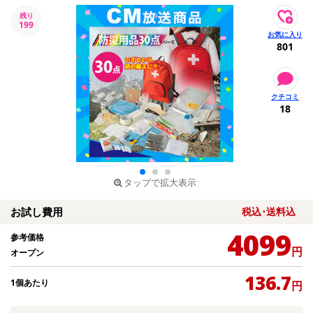
残り
199
801
18
タップで拡大表示
お試し費用
税込･送料込
4099
参考価格
円
オープン
136.7
1個あたり
円