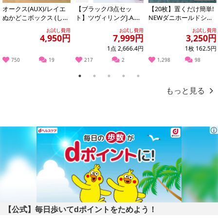
オークス(AUX)/レイエ
【ブラック/3点セッ
【20枚】置くだけ簡単!
ぬかどこボックス (しゃ
ト】ツヴィリングJ.A.ヘ
NEWダニホールドシー
もじ付き) ※日本製/LE
ンケルス/ツヴィリング
ト
お試し費用
お試し費用
お試し費用
S...
スウィフト...
4,950円
7,999円
3,250円
1点 2,666.4円
1枚 162.5円
750
19
217
2
1,298
98
1
2
3
4
5
もっと見る
【公式】毎日歩いてdポイントをためよう！