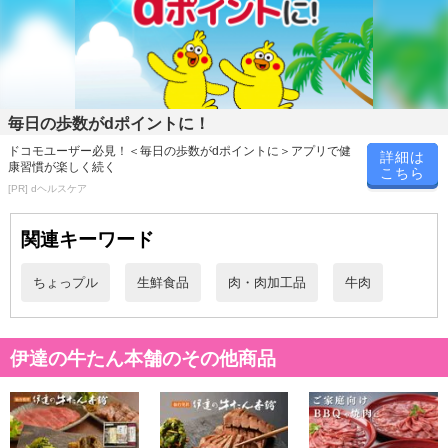
毎日の歩数がdポイントに！
ドコモユーザー必見！＜毎日の歩数がdポイントに＞アプリで健
詳細は
康習慣が楽しく続く
こちら
[PR] dヘルスケア
関連キーワード
ちょっプル
生鮮食品
肉・肉加工品
牛肉
伊達の牛たん本舗のその他商品