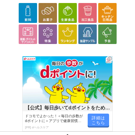
【公式】毎日歩いてdポイントをためよ
う！
ドコモでよかった！＜毎日の歩数が
詳細は
dポイントに＞アプリで健康習慣が
こちら
楽しく続く！
[PR] dヘルスケア