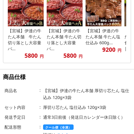
【宮城】伊達の牛
【宮城】伊達の牛
【宮城】伊達の牛
【宮
たん本舗 牛たん
たん本舗 牛たん切
たん本舗 牛たん塩
たん
切り落とし大容量
り落とし大容量
仕込み 600g...
食べ
9200
パ...
パ...
|...
円
5800
5800
円
円
商品仕様
商品名
【宮城】伊達の牛たん本舗 厚切り芯たん 塩仕
込み 120g×3袋
セット内容
厚切り芯たん 塩仕込み 120g×3袋
発送予定日
通常3日前後（発送日カレンダー休日除く）
配送形態
クール便（冷凍）