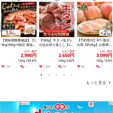
Previous
Next
【賞味期限要確認】【1.
【500g】牛タン塩ダレ
【予約受付】8/1~順次
5kg(300g×5袋)】無塩せ
仕込み切り落とし【s
出荷【約2kg】山形県産
きベーコン 【形不揃
g】
白桃(品種・玉数おまか
お試し費用
お試し費用
お試し費用
い】
せ)※ご家...
2,990円
2,650円
3,099円
100g 199.4円
100g 530円
100g 155円
291
7
1,507
93
96
1
1
2
3
4
5
もっと見る