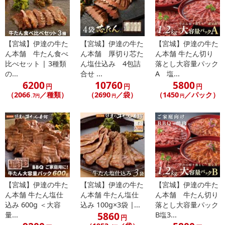
【宮城】伊達の牛た
【宮城】伊達の牛た
【宮城】伊達の牛た
ん本舗 牛たん食べ
ん本舗 厚切り芯た
ん本舗 牛たん切り
比べセット | 3種類
ん塩仕込み 4包詰
落とし大容量パック
の...
合せ ...
A 塩...
6200
10760
5800
円
円
円
（2066
／種類）
（2690
／袋）
（1450
／パック）
.7円
円
円
【宮城】伊達の牛た
【宮城】伊達の牛た
【宮城】伊達の牛た
ん本舗 牛たん塩仕
ん本舗 牛たん塩仕
ん本舗 牛たん切り
込み 600g ＜大容
込み 100g×3袋 |...
落とし大容量パック
5860
量...
B塩3...
円