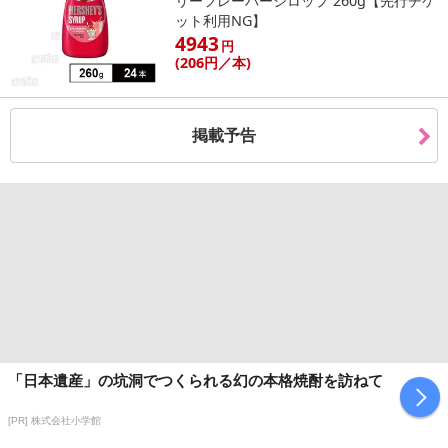
リーフレーバーシロップ 260g【先行チケ
ット利用NG】
4943
円
(206
円
／本)
掲載予告
「日本遺産」の坑洞でつくられる幻の本格焼酎を訪ねて
[PR] 株式会社小学館