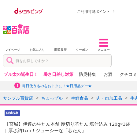
ご利用可能ポイント
マイページ
お気に入り
閲覧履歴
クーポン
メニュー
プル太の誕生日！
暑さ日差し対策
防災特集
お酒
クチコミ
毎日使うものをおトクに！★日用品デー★
サンプル百貨店
ちょっプル
生鮮食品
肉・肉加工品
牛
軽減税率
【宮城】伊達の牛たん本舗 厚切り芯たん 塩仕込み 120g×3袋
| 厚さ約1cm！ジューシーな「芯たん」