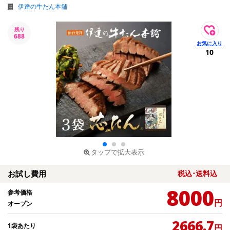
伊達の牛たん本舗
残り
688
10
タップで拡大表示
お試し費用
税込･送料込
8000
参考価格
円
オープン
2666.7
1袋あたり
円