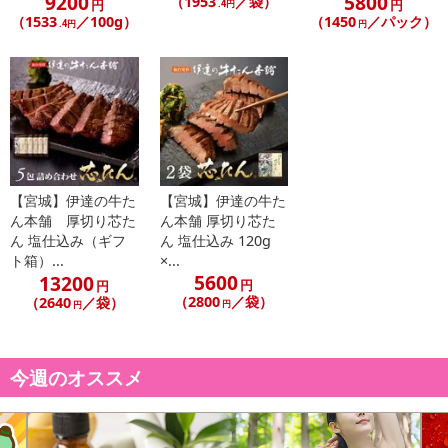
9200
5800
（1953
／袋）
円
円
.4円
（1533
／100g）
（1450
／パック）
.4円
円
【宮城】伊達の牛た
【宮城】伊達の牛た
ん本舗 厚切り芯た
ん本舗 厚切り芯た
ん 塩仕込み（ギフ
ん 塩仕込み 120g
ト箱）...
×...
5600
13200
円
円
（2800
／袋）
（2640
／袋）
円
円
今週のオススメ