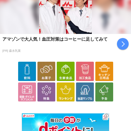
最終加工地：日本
・原材料/材質/素材：牛たん、食塩／調味料（アミノ酸等）、（一
部に牛肉を含む）
・アレルギー表示：牛肉
・お召し上がり方：解凍後フライパン等で焼いてお召し上がりくだ
さい。
アマゾンで大人気！血圧対策はコーヒーに足してみて
・その他商品仕様：冷凍食品
[PR] 森永乳業
・注意事項：【保存方法】-15度以下
注意事項
【賞味・消費期限のある商品について】
商品到着時点でのお日持ち期間は、配送日数などにより異なります
のでご了承ください。
【キャンセルについて】
※お申込み後のキャンセルはお受けできません。
記載されている内容を必ずご確認いただき、お届けする商品セット
にご納得いただきましたうえでお申し込みください。