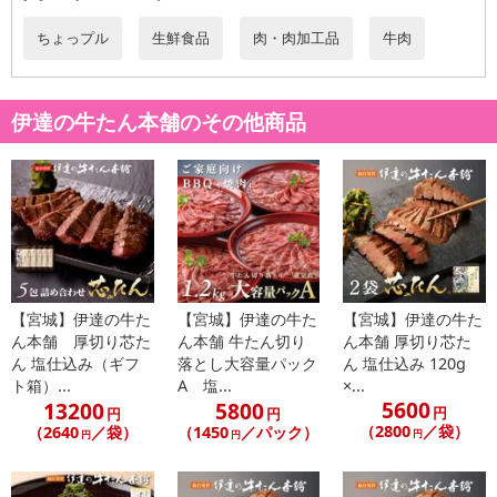
ちょっプル
生鮮食品
肉・肉加工品
牛肉
伊達の牛たん本舗のその他商品
【宮城】伊達の牛た
【宮城】伊達の牛た
【宮城】伊達の牛た
ん本舗 厚切り芯た
ん本舗 牛たん切り
ん本舗 厚切り芯た
ん 塩仕込み（ギフ
落とし大容量パック
ん 塩仕込み 120g
ト箱）...
A 塩...
×...
5600
13200
5800
円
円
円
（2800
／袋）
（2640
／袋）
（1450
／パック）
円
円
円