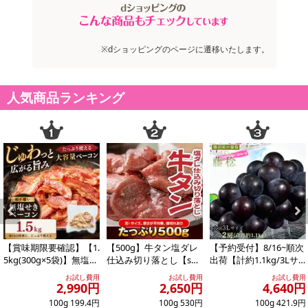
※dショッピングのページに遷移いたします。
人気商品ランキング
Previous
Next
【賞味期限要確認】【1.
【500g】牛タン塩ダレ
【予約受付】8/16~順次
5kg(300g×5袋)】無塩せ
仕込み切り落とし【s
出荷【計約1.1kg/3Lサ
きベーコン 【形不揃
g】
イズ×2房】藤稔（ふじ
お試し費用
お試し費用
お試し費用
い】
みの...
2,990円
2,650円
4,640円
100g 199.4円
100g 530円
100g 421.9円