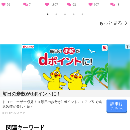
291
7
1,507
93
107
15
1
2
3
4
5
もっと見る
毎日の歩数がdポイントに！
ドコモユーザー必見！＜毎日の歩数がdポイントに＞アプリで健
詳細は
康習慣が楽しく続く
こちら
[PR] dヘルスケア
関連キーワード