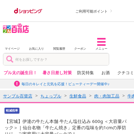
ご利用可能ポイント
マイページ
お気に入り
閲覧履歴
クーポン
メニュー
プル太の誕生日！
暑さ日差し対策
防災特集
お酒
クチコミ
毎日のキレイと元気を応援！ビューティーデー開催中♪
サンプル百貨店
ちょっプル
生鮮食品
肉・肉加工品
牛
軽減税率
【宮城】伊達の牛たん本舗 牛たん塩仕込み 600g ＜大容量パ
ック＞ | 仙台名物「牛たん焼き」定番の塩味を約1cmの厚切
りに。ご家庭用に大容量パックで！