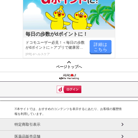
※パッケージ変更や商品リニューアル（成分など含む）等により、
参考の掲載画像や画像内のバーコードなど、お届け商品と多少異な
る場合がございます。
また、[新たな加工食品の原料原産地表示制度]の経過措置期間の終
了により、商品詳細内に記載の原産国・原材料の表記が旧表記の場
毎日の歩数がdポイントに！
合がございます。
ドコモユーザー必見！＜毎日の歩数
詳細は
あらかじめご了承いただいた上でお申込みください。なお、本理由
がdポイントに＞アプリで健康習慣
こちら
が楽しく続く
によるお申込み後のキャンセル・返品交換は対応いたしかねます。
[PR] dヘルスケア
ページトップへ
【お支払いについて】
※お支払い方法は、電話料金合算払い、クレジットカード払い、dポ
イントがご利用いただけます。
【発送・お届け・商品について】
※お申込み頂きました商品の同梱、お届けの日時指定はいたしかね
※本サイトでは、おすすめのコンテンツを表示するにあたり、お客様の履歴情
ます。
報を利用しています。
※お客様のご都合でお受取りいただけない場合、商品の再発送や返
特定商取引表示
金はいたしかねます。
また、お届け日時のご指定は、お受けできません。宅配業者からの
医薬品販売店舗