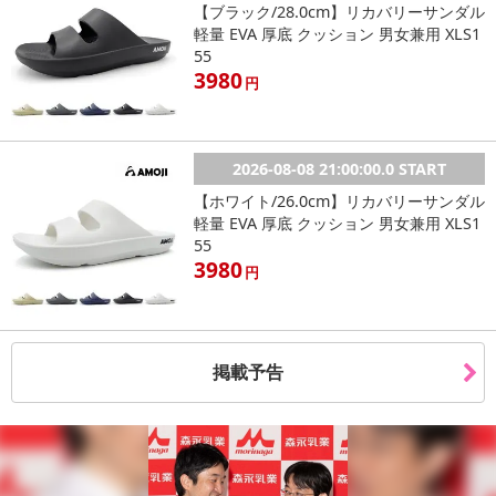
【ブラック/28.0cm】リカバリーサンダル
軽量 EVA 厚底 クッション 男女兼用 XLS1
55
3980
円
・ 仙台名物「牛たん焼き」定番の塩味です。牛たん本来の旨味を生
かす塩味は「仙台牛たん」を初めてお召し上がりになる方にもおす
すめです。
2026-08-08 21:00:00.0 START
・食べ応え抜群の約1cmの厚切り牛たんです！柔らかい部位を厚さ
【ホワイト/26.0cm】リカバリーサンダル
約1cmのスライスにしたので、溢れる肉汁と牛たん特有の食感をお
軽量 EVA 厚底 クッション 男女兼用 XLS1
愉しみ頂けます。
55
・内容量は600g（300g×2パック）。ご家庭用にたっぷり入ったお
3980
円
得な大容量パックで、約4ー6人前です。お肉の枚数は、1パック約8
枚ー16枚（お肉の大きさにより枚数が異なります）。
・バーベキューやホームパーティー、ご夕飯のおかずにも、ぜひ本
場の味をお楽しみください。
掲載予告
・賞味期限：製造日より270日
・原産国（最終加工地）：
原料原産地：牛タン（アイルランド、イギリス 、オランダ、その
他 ）※原料原産地は変更になる可能性があります。