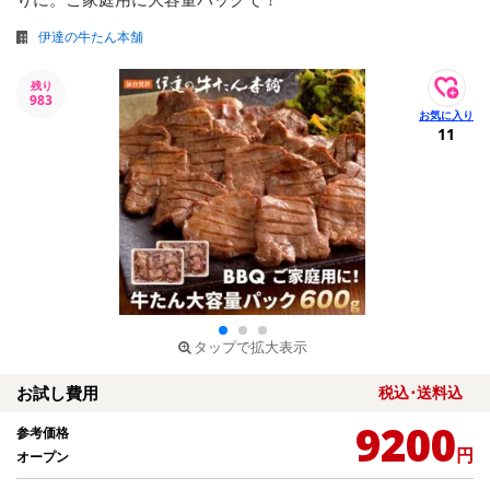
伊達の牛たん本舗
残り
983
11
タップで拡大表示
お試し費用
税込･送料込
9200
参考価格
円
オープン