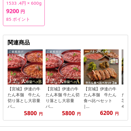
1533 .4円 × 600g
9200
円
85
ポイント
関連商品
【宮城】伊達の牛
【宮城】伊達の牛
【宮城】伊達の牛
【宮
たん本舗 牛たん
たん本舗 牛たん切
たん本舗 牛たん
たん
切り落とし大容量
り落とし大容量
食べ比べセット
芯た
パ...
パ...
|...
4...
6200
5800
5800
円
円
円