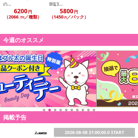
の...
B塩3...
6200
5800
円
円
（2066
／種類）
（1450
／パック）
.7円
円
今週のオススメ
掲載予告
2026-08-08 21:00:00.0 START