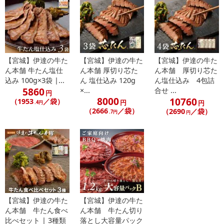
【宮城】伊達の牛た
【宮城】伊達の牛た
【宮城】伊達の牛た
ん本舗 牛たん塩仕
ん本舗 厚切り芯た
ん本舗 厚切り芯た
込み 100g×3袋 |...
ん 塩仕込み 120g
ん塩仕込み 4包詰
5860
×...
合せ ...
円
8000
10760
（1953
／袋）
円
円
.4円
（2666
／袋）
（2690
／袋）
.7円
円
【宮城】伊達の牛た
【宮城】伊達の牛た
ん本舗 牛たん食べ
ん本舗 牛たん切り
比べセット | 3種類
落とし大容量パック