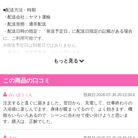
■配送方法・時期
・配送会社：ヤマト運輸
・配送形態：通常配送
・配送日時の指定：「発送予定日」に配送日指定の記載がある場合
に、ご利用可能です。
※発送予定日は到着日ではありません。
・商品は「芦屋美整体」より出荷します。
もっと見る
商品詳細
この商品の口コミ
エアーで引き締めるながら、ローリングすることで骨盤まわりのか
みいぼうくん
投稿日:2026-07-30 20:22:30.0
たまった筋肉を伸ばしてゆるめる。だから短時間の使用でもシェイ
注文すると直ぐに届きました。翌日から、充電して、仕事終わりの
プ効果がスゴイ！
入浴後に楽しんでます。身体が暖まってるので、よく効きます。機
また、骨盤まわりだけでなく、美脚・ウエストケアなど様々な使い
能もいろいろあるので、シーンに合わせて使い分けようと思いま
方でができるので全身スタイルアップができます。
す。購入は、正解でした。
まー
投稿日:2026-07-20 15:45:15.0