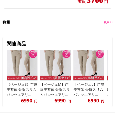
円
実質
数量
0
残り
関連商品
【ベージュS】芦屋
【ベージュM】芦
【ベージュL】芦屋
【ベ
美整体 骨盤スリム
屋美整体 骨盤スリ
美整体 骨盤スリム
屋美
パンツエアリ...
ムパンツエアリ...
パンツエアリ...
ムパン
6990
6990
6990
円
円
円