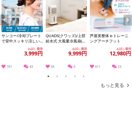
Previous
Next
サンコー/冷却プレート
QUADS(クワッズ)/上部
芦屋美整体 e-トレーニ
で背中スッキリ涼しい
給水式 大風量冷風扇(リ
ングアーチフット
「セナクール」 (冷却プ
モコン/保冷材/キャスタ
お試し費用
お試し費用
お試し費用
レート&送風の...
ー付...
3,999円
9,999円
12,980円
761
43
45
0
611
23
1
2
3
4
5
もっと見る