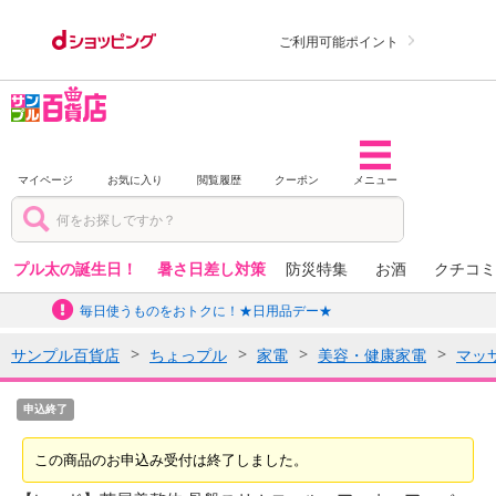
ご利用可能ポイント
マイページ
お気に入り
閲覧履歴
クーポン
メニュー
プル太の誕生日！
暑さ日差し対策
防災特集
お酒
クチコミ
毎日使うものをおトクに！★日用品デー★
サンプル百貨店
ちょっプル
家電
美容・健康家電
マッ
申込終了
この商品のお申込み受付は終了しました。