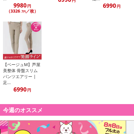
円
9980
6990
円
円
（3326
／枚）
.7円
【ベージュM】芦屋
美整体 骨盤スリム
パンツエアリー |
足...
6990
円
今週のオススメ