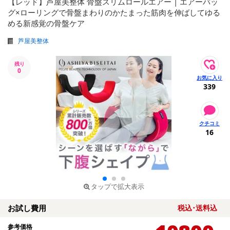
【レッド】芦屋美整体 骨盤スリムロールエアー | エアーバッ
グ×ローリングで骨盤まわりのかたまった筋肉を伸ばしてゆる
める新感覚の骨盤ケア
芦屋美整体
残り
0
339
16
タップで拡大表示
お試し費用
税込･送料込
参考価格