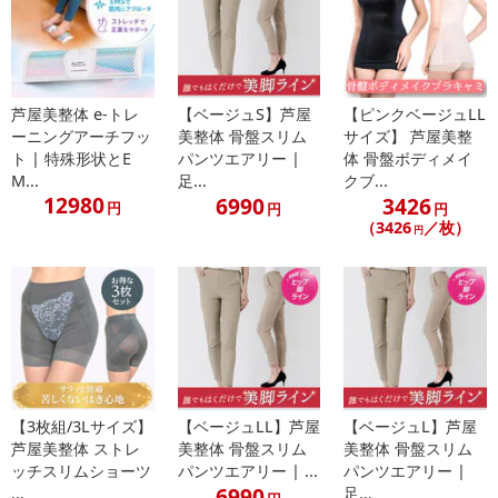
芦屋美整体 e-トレ
【ベージュS】芦屋
【ピンクベージュLL
ーニングアーチフッ
美整体 骨盤スリム
サイズ】 芦屋美整
ト | 特殊形状とE
パンツエアリー |
体 骨盤ボディメイ
M...
足...
クブ...
12980
6990
3426
円
円
円
（3426
／枚）
円
【3枚組/3Lサイズ】
【ベージュLL】芦屋
【ベージュL】芦屋
芦屋美整体 ストレ
美整体 骨盤スリム
美整体 骨盤スリム
ッチスリムショーツ
パンツエアリー | ...
パンツエアリー |
6990
...
足...