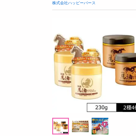
お酒
株式会社ハッピーバース
洗剤
キッチン・日用品
ヘアケア・ボディケア
ビューティーケア
健康・ダイエット・サプリメント
医薬品・医薬部外品
インテリア・家具・収納・寝具
08月06日22時00分 ～
08月06日2
ファッション
ちょっプル
ちょっプル
3
4
0
家電
ル
SKIO VCブーストジェルウォッシュ サシェ
SKIO VCブーストジ
ベビー・キッズ・マタニティ
9
ットサンプル 2g (試供品)
ットサンプル 2g (試供
ペット用品
提供数 259
資格・学習
お試し費用
2,980
円
掲載予告