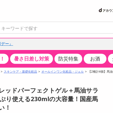
得デー』
！
暑さ日差し対策
防災特集
お酒
て見る
特設コーナー
食品・調味料
生鮮食品
お菓子
アイス・スイーツ
飲料
お酒
洗剤
キッチン・日用品
健康・ダイエット
医薬品・医薬部外
インテリア・家具
ファッション
家電
ベビー・キッズ・
ペット用品
加工食品
ヘアケア・ボディ
ビューティーケア
特集一覧
スキンケア・基礎化粧品
オールインワン化粧品・ジェル
【2種計4個】馬
クチコミで選ばれた人気商品
米・雑穀
肉・肉加工品
スナック菓子
アイスクリーム・シャーベット
水・ミネラルウォーター・炭酸水
ビール・発泡酒・新ジャンル
キッチン・台所用洗剤
掃除用具
健康食品・飲料
第二類医薬品
収納用品
トップス
生活家電
ベビーおむつ・トイレ用品
犬用品
カップ麺・乾麺・パスタ
ヘアケア・スタイリング
スキンケア・基礎化粧品
パン・シリアル・コーンフレーク
魚介類・シーフード・水産加工品
クッキー・クラッカー
ケーキ・スイーツ
お茶・紅茶（ソフトドリンク）
ワイン
洗濯用洗剤・柔軟剤・漂白剤
洗濯用品
ダイエット
指定第二類医薬品
寝具・布団
ボトムス
キッチン家電
授乳グッズ
猫用品
インスタント・レトルト・冷凍食品・惣菜
ボディケア
ベースメイク・メイクアップ・ネイル
ブレッドパーフェクトゲル＋馬油サラ
サンプリング
チーズ・ヨーグルト・乳製品・卵
フルーツ・果物・果物加工品
キャンディ・ガム・タブレット
お菓子・スイーツギフト
コーヒー（ソフトドリンク）
日本酒・焼酎
バス・お風呂用洗剤
トイレ・バス用品
サプリメント
第三類医薬品
マット・カーペット・クッション
シューズ
冷房・暖房器具・空調
食事グッズ
その他 ペット用品
ナチュラル・オーガニックコスメ
っぷり使える230mlの大容量！国産馬
抽選サンプル
調味料・ドレッシング・油
野菜・きのこ
せんべい・米菓
果実・野菜・清涼・乳飲料
洋酒・リキュール
トイレ用洗剤
タオル
美容サプリメント・ドリンク
医薬部外品
テーブル・デスク・カウンター
バッグ
美容・健康家電
ベビー用品・雑貨
香水・アロマ
い！