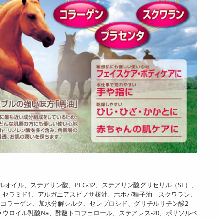
オイル、ステアリン酸、PEG-32、ステアリン酸グリセリル（SE）、
2、セラミド1、アルガニアスピノサ核油、ホホバ種子油、スクワラン、
解コラーゲン、加水分解シルク、セレブロシド、グリチルリチン酸2
ウロイル乳酸Na、酢酸トコフェロール、ステアレス-20、ポリソルベ