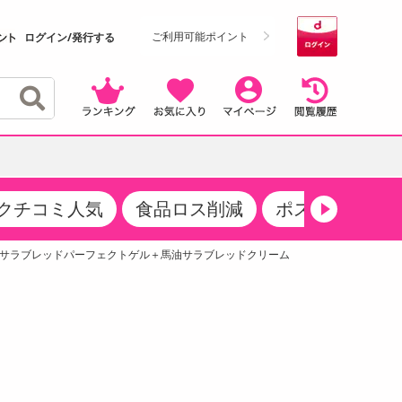
ご利用可能ポイント
ログイン/発行する
クチコミ人気
食品ロス削減
ポストにお届け
クーポン
・サプリメント
品
・収納・寝具
マタニティ
ケア
商品限定クーポン
油サラブレッドパーフェクトゲル＋馬油サラブレッドクリーム
食品ギフト
おつまみ
ココア・チョコレート飲料
その他 アルコール飲料
弁当箱・水筒・弁当グッズ
下着・ルームウェア
その他 食品
製菓・製パン材料
飲料ギフト
生活雑貨
メンズ
その他 お菓子・スイーツ
その他 飲料
スポーツ・アウトドア用品
ベビー・キッズ
介護用品
レッグウェア