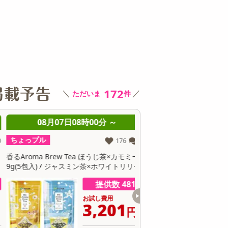
その他 キッチン・日用品
その他 ファッション
サ
172
＼
／
ただいま
件
08月07日08時00分 ～
08月07日08時0
ちょっプル
ちょっプル
176
11
るAroma Brew Tea ほうじ茶×カモミール
【30個】黄身のしずくバ
g(5包入) / ジャスミン茶×ホワイトリリー 9
卵にこだわったしっとり食
(5包入)
提供数 481
お試し費用
お
3,201
1
円