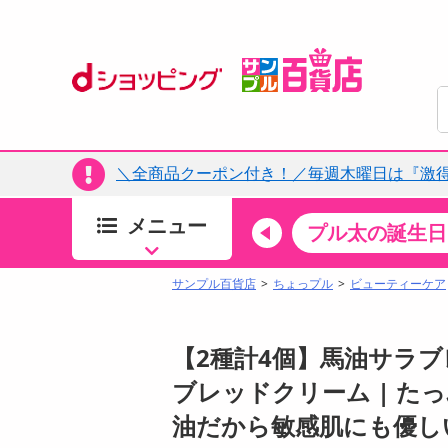
＼全商品クーポン付き！／毎週木曜日は『激
メニュー
ちょっプルカテゴリ
キッチン・日用品
食品
プル太の誕生日
すべ
食品・調味料
サンプル百貨店
ちょっプル
ビューティーケア
生鮮食品
加工食品
【2種計4個】馬油サラ
お菓子
ブレッドクリーム | た
アイス・スイーツ
油だから敏感肌にも優し
飲料