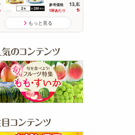
13,824
参考価格
参
円
16
1杯あたり
1個
.1
円
もっと見る