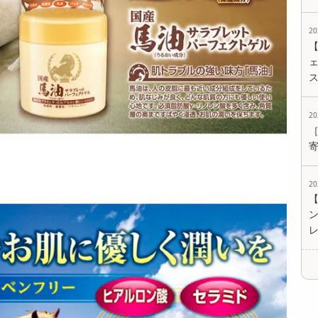
2
ェ
2
2