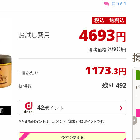
缶詰・瓶詰・ジャム・はちみつ
ミールキット
チョコレート
トクホ
果実酒・梅酒
住居用洗剤
日用品
スポーツサプリメント・ドリンク
チェア・ソファ
財布・小物
パソコン・プリンター・パソコン周辺機器
家具・寝具
口コミ 1
料理の素
ナッツ・ドライフルーツ
栄養ドリンク・エナジードリンク
チューハイ・カクテル
洗剤ギフト
ヘルスケア・衛生用品
健康グッズ
インテリア雑貨
時計
記録メディア・メモリーカード
マタニティ
税込・送料込
乾物・海苔・粉物
ゼリー・プリン
お茶・紅茶（茶葉）
ノンアルコール飲料
その他 洗剤
キッチン雑貨・食器・消耗品
アウトドア・イベント用品・DIY・工具
アクセサリー
その他 ベビー・キッズ・マタニティ
スマートフォン・携帯電話・タブレットアクセ
リー
4693
カレー・シチュー
和菓子
コーヒー(豆・インスタント）
ビール・ワイン・お酒ギフト
調理器具・鍋・包丁
その他 インテリア・家具
ファッション雑貨
電池
円
お試し費用
電球・蛍光灯・照明
8800
参考価格
円
AV機器
その他 家電
1173
.3円
1個あたり
2時00分 ～
08月07日08時00分 ～
残り 492
提供数
ちょっプル
0
0
4
0
ェルウォッシュ サシェ
【2個】 ごろごろナッツナッツブラウニー
香
品)
9
42
ポイント
g
提供数 100
提供数 998
お試し費用
お試し費用
※たまるdポイントは、dポイント（通常） 42 ポイントです。
1,328
3,300
円
円
今すぐ使える