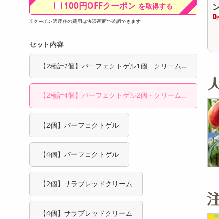
100円OFFクーポン
を取得する
オープン
オープン
参考価格
参考価格
26
1,650
1個あたり
1本あたり
.6
円
円
※クーポン適用後の費用は決済画面で確認できます
セット内容
【2種計2個】パーフェクトゲル1個・クリーム1
個
【2種計4個】パーフェクトゲル2個・クリーム2
個
【2個】パーフェクトゲル
【4個】パーフェクトゲル
【2個】サラブレッドクリーム
【4個】サラブレッドクリーム