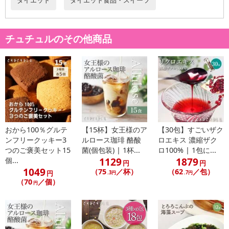
ダイエット
ダイエット食品・スイーツ
チュチュルのその他商品
おから100％グルテ
【15杯】女王様のア
【30包】すごいザク
ンフリークッキー3
ルロース珈琲 酪酸
ロエキス 濃縮ザク
つのご褒美セット15
菌(個包装) | 1杯...
ロ100% | 1包に...
1129
1879
個...
円
円
1049
（75
／杯）
（62
／包）
円
.3円
.7円
（70
／個）
円