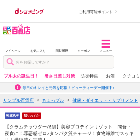
ご利用可能ポイント
マイページ
お気に入り
閲覧履歴
クーポン
メニュー
プル太の誕生日！
暑さ日差し対策
防災特集
お酒
クチコミ
毎日のキレイと元気を応援！ビューティーデー開催中♪
サンプル百貨店
ちょっプル
健康・ダイエット・サプリメント
軽減税率
残りわずか
【クラムチャウダー/6袋】美容プロテインリゾット | 間食・
夜食に！罪悪感ゼロ♪タンパク質チャージ！食物繊維でスッキ
リ！満腹感を実感！