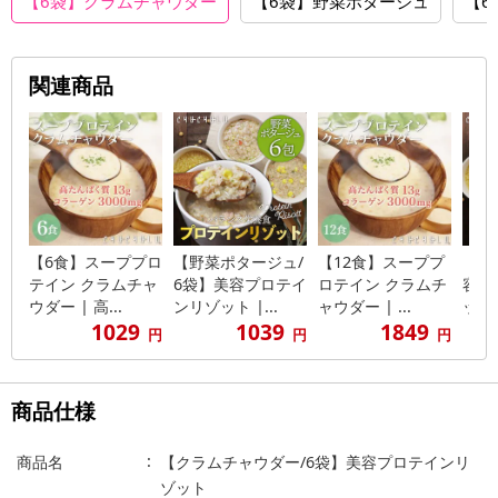
【6袋】クラムチャウダー
【6袋】野菜ポタージュ
【6
関連商品
【6食】スーププロ
【野菜ポタージュ/
【12食】スーププ
【3
テイン クラムチャ
6袋】美容プロテイ
ロテイン クラムチ
容プ
ウダー | 高...
ンリゾット |...
ャウダー | ...
ット
1029
1039
1849
円
円
円
商品仕様
商品名
【クラムチャウダー/6袋】美容プロテインリ
ゾット