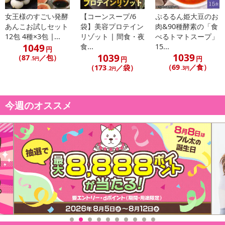
女王様のすごい発酵
【コーンスープ/6
ぷるるん姫大豆のお
あんこお試しセット
袋】美容プロテイン
肉&90種酵素の「食
12包 4種×3包 |...
リゾット | 間食・夜
べるトマトスープ」
1049
食...
15...
円
1039
1039
（87
／包）
円
円
.5円
（69
／食）
（173
／袋）
.3円
.2円
今週のオススメ