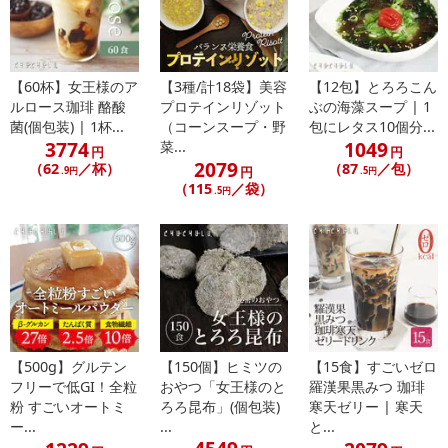
【60杯】女王様のア
【3種/計18袋】美容
【12包】とろろこん
ルロース珈琲 酪酸
プロテインリゾット
ぶの海藻スープ | 1
菌(個包装) | 1杯...
（コーンスープ・野
包にレタス10個分...
3774
1049
菜...
円
円
2079
（62
／杯）
（87
／包）
円
.9円
.5円
（115
／袋）
.5円
【500g】グルテン
【150個】ヒミツの
【15食】すごいゼロ
フリーで低GI！全粒
おやつ「女王様のと
羅漢果黒みつ 珈琲
粉 すごいオートミ
ろろ昆布」(個包装)
寒天ゼリー | 寒天
ー...
...
と...