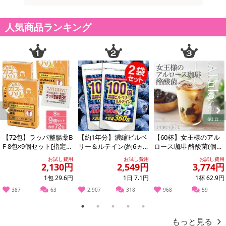
人気商品ランキング
Previous
Next
【72包】ラッパ整腸薬B
【約1年分】濃縮ビルベ
【60杯】女王様のアル
F 8包×9個セット[指定医
リー＆ルテイン(約6ヵ
ロース珈琲 酪酸菌(個包
薬部外品］大幸薬品
月分/360粒)×2袋
装)
お試し費用
お試し費用
お試し費用
2,130円
2,549円
3,774円
1包 29.6円
1日 7.1円
1杯 62.9円
387
63
2,907
318
968
59
1
2
3
4
5
もっと見る