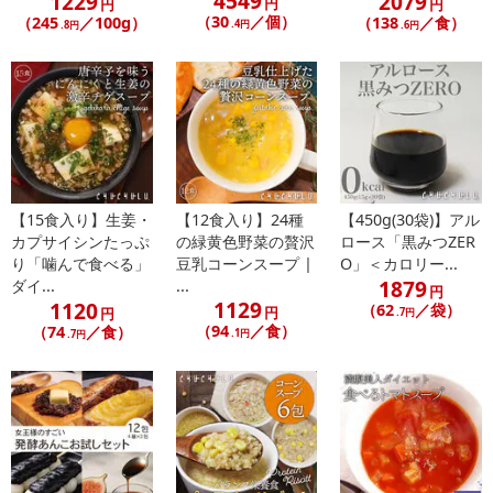
4549
1229
2079
円
円
円
（30
／個）
（245
／100g）
（138
／食）
.4円
.8円
.6円
【15食入り】生姜・
【12食入り】24種
【450g(30袋)】アル
カプサイシンたっぷ
の緑黄色野菜の贅沢
ロース「黒みつZER
り「噛んで食べる」
豆乳コーンスープ |
O」＜カロリー...
1879
ダイ...
...
円
1129
1120
（62
／袋）
円
円
.7円
（94
／食）
（74
／食）
.1円
.7円