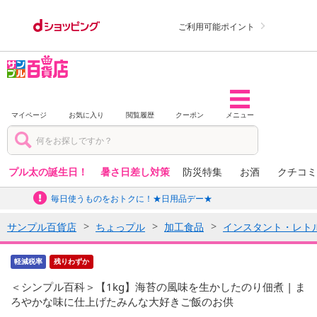
ご利用可能ポイント
マイページ
お気に入り
閲覧履歴
クーポン
メニュー
プル太の誕生日！
暑さ日差し対策
防災特集
お酒
クチコミ
毎日使うものをおトクに！★日用品デー★
サンプル百貨店
ちょっプル
加工食品
インスタント・レト
軽減税率
残りわずか
＜シンプル百科＞【1kg】海苔の風味を生かしたのり佃煮 | ま
ろやかな味に仕上げたみんな大好きご飯のお供