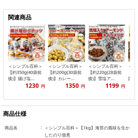
関連商品
＜シンプル百科＞
＜シンプル百科＞
＜シンプル百科＞
＜シ
【約350g(40袋前
【約200g(30袋前
【約220g(28袋前
【約
後)】揚げ塩...
後)】カレー...
後)】雪塩ア...
国産い
1230
1350
1199
円
円
円
商品仕様
商品名
＜シンプル百科＞【1kg】海苔の風味を生か
したのり佃煮