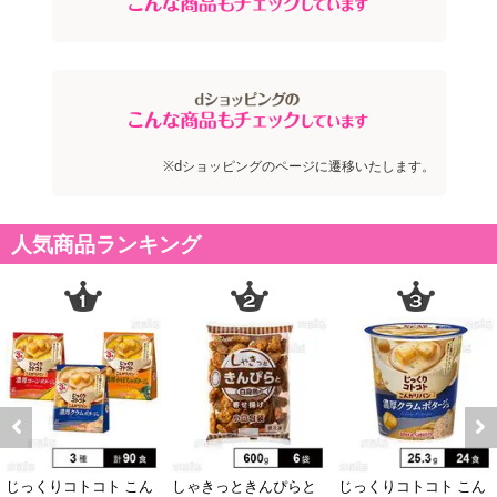
ポスト投函商品につきましては、高温による商品返品交換は承る
ことは出来ません。
十分ご理解のうえ、お試しください。
メール便ポスト投函のため、多少のくずれが出てしまう場合があ
ります。
※dショッピングのページに遷移いたします。
十分ご理解のうえ、お試しください。
注意事項
人気商品ランキング
【賞味・消費期限のある商品について】
商品到着時点でのお日持ち期間は、配送日数などにより異なります
のでご了承ください。
【キャンセルについて】
※お申込み後のキャンセルはお受けできません。
記載されている内容を必ずご確認いただき、お届けする商品セット
Previous
Next
にご納得いただきましたうえでお申し込みください。
じっくりコトコト こん
しゃきっときんぴらと
じっくりコトコト こん
※パッケージ変更や商品リニューアル（成分など含む）等により、