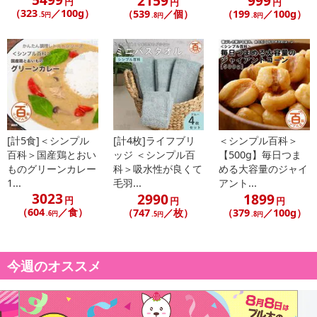
2159
999
円
円
円
（323
／100g）
（539
／個）
（199
／100g）
.5円
.8円
.8円
[計5食]＜シンプル
[計4枚]ライフブリ
＜シンプル百科＞
百科＞国産鶏とおい
ッジ ＜シンプル百
【500g】毎日つま
ものグリーンカレー
科＞吸水性が良くて
める大容量のジャイ
1...
毛羽...
アント...
3023
2990
1899
円
円
円
（604
／食）
（747
／枚）
（379
／100g）
.6円
.5円
.8円
今週のオススメ