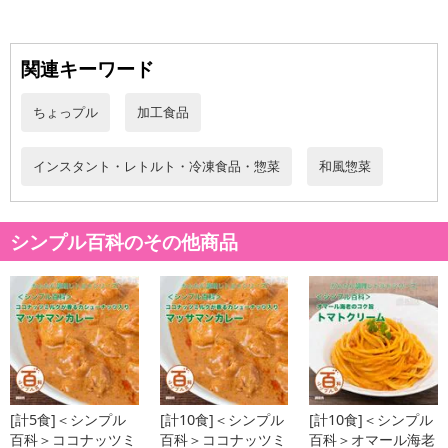
※発送予定日は前後する場合がございます。また商品によって発送
日が異なります。
※dショッピングサンプル百貨店よりお届けする商品は、ご利用いた
関連キーワード
だいた後のご感想をいただくことを目的としており、転売等は固く
禁じます。
ちょっプル
加工食品
転売等、目的以外での利用が確認された場合は、サービス利用を停
止させていただきます。
インスタント・レトルト・冷凍食品・惣菜
和風惣菜
【配送伝票番号について】
※こちらの商品については商品の発送完了後、
配送伝票番号がマイページに表示されない場合もございます。予
シンプル百科のその他商品
めご了承ください。
発送日カレンダー
[計5食]＜シンプル
[計10食]＜シンプル
[計10食]＜シンプル
百科＞ココナッツミ
百科＞ココナッツミ
百科＞オマール海老