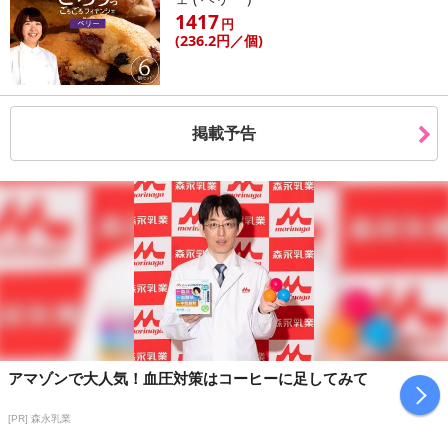
1417
円
(236
.2円
／個)
掲載予告
アマゾンで大人気！血圧対策はコーヒーに足してみて
[PR] 森永乳業