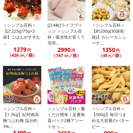
＜シンプル百科＞
[計4枚]ライフブリ
＜シンプル百科＞
【計225g/75g×3
ッジ ＜シンプル百
【約200g(30袋前
袋】ごはんがすすむ
科＞吸水性が良くて
後)】カレーカシュ
...
毛羽...
ーナ...
1279
2990
1350
円
円
円
（426
／袋）
（747
／枚）
（45
／袋）
.4円
.5円
円
＜シンプル百科＞
＜シンプル百科＞履
＜シンプル百科＞
【1.7kg】紀州南高
くだけ簡単！足裏角
【500g】毎日つま
梅つぶれ梅 塩分約
質パック2種アソー
める大容量のバター
3%...
トセッ...
ピー ...
5499