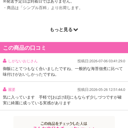
※発送予定日は到着日ではありません。
・商品は「シンプル百科」より出荷します。
もっと見る
商品詳細
・賞味期限：製造より180日
この商品の口コミ
・原産国（最終加工地）：日本
・原材料/材質/素材：醤油（小麦を含む）（国内製造）、砂糖、干
しがないおじさん
投稿日:2026-07-06 03:41:29.0
しのり（あまのり、あおさのり）、澱粉、酵母エキス/カラメル色
素、増粘多糖類
御飯にとてつもなく合いましたですね、一般的な海苔佃煮に比べて
味付けがおいしかったですね。
・注意事項：
※直射日光・高温多湿を避けて保存してください。
※開封後は冷蔵保存してお早めにお召し上がりください。
麗婆
投稿日:2026-05-26 12:51:44.0
気に入っています 手軽で[おばけ顔]にもならず少しづつですが確
【ご注意ください】
実に綺麗に成っている実感があります
メール便ポスト投函で配送する食品に関しては、
お客様のポストの環境を考慮した上でのお試しをお願い致しま
す。
高温などの心配がある場合にはお試しはお控えください。