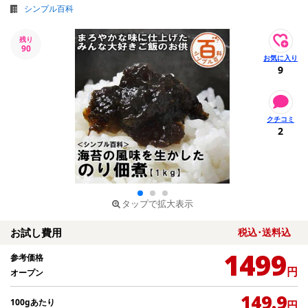
シンプル百科
残り
90
9
2
タップで拡大表示
お試し費用
税込･送料込
1499
参考価格
円
オープン
149.9
100gあたり
円