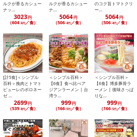
ルクが香るカシュー
ルクが香るカシュー
のコク旨トマトクリ
ナッ...
ナ...
ー...
3023
5064
5064
円
円
円
（604
／食）
（506
／食）
（506
／食）
.6円
.4円
.4円
休業日
■
その他共通および商品カテゴリー別注意事項（※必ずご確認くだ
さい）
こちらの情報は
2026-07-09 14:13:35.0
での情報となります。
[計5食]＜シンプル
＜シンプル百科＞
＜シンプル百科＞
百科＞挽肉とトマト
【6食】食べ比べア
【6食】博多豚骨ラ
ピューレのボロネー
ジアンラーメン | 台
ーメン | 後味さっぱ
ゼ ...
湾ラ...
りな...
2699
999
999
円
円
円
（539
／食）
（166
／食）
（166
／食）
.8円
.5円
.5円