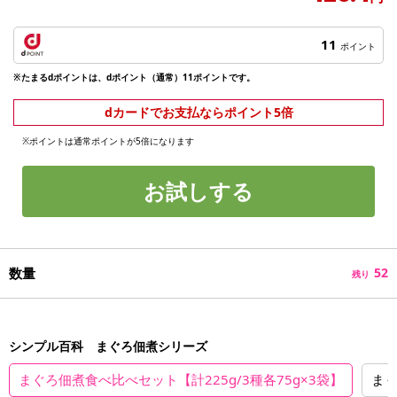
11
ポイント
※たまるdポイントは、dポイント（通常）11ポイントです。
dカードでお支払ならポイント5倍
※ポイントは通常ポイントが5倍になります
お試しする
数量
52
残り
シンプル百科 まぐろ佃煮シリーズ
まぐろ佃煮食べ比べセット【計225g/3種各75g×3袋】
まぐ