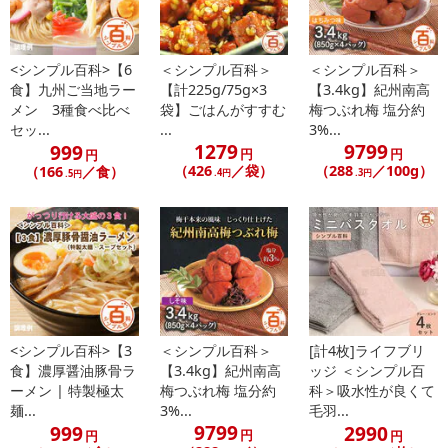
注意事項
<シンプル百科>【6
＜シンプル百科＞
＜シンプル百科＞
食】九州ご当地ラー
【計225g/75g×3
【3.4kg】紀州南高
【賞味・消費期限のある商品について】
メン 3種食べ比べ
袋】ごはんがすすむ
梅つぶれ梅 塩分約
商品到着時点でのお日持ち期間は、配送日数などにより異なります
セッ...
...
3%...
のでご了承ください。
1279
9799
999
円
円
円
（426
／袋）
（288
／100g）
（166
／食）
.4円
.3円
.5円
【キャンセルについて】
※お申込み後のキャンセルはお受けできません。
記載されている内容を必ずご確認いただき、お届けする商品セット
にご納得いただきましたうえでお申し込みください。
※パッケージ変更や商品リニューアル（成分など含む）等により、
参考の掲載画像や画像内のバーコードなど、お届け商品と多少異な
る場合がございます。
また、[新たな加工食品の原料原産地表示制度]の経過措置期間の終
<シンプル百科>【3
＜シンプル百科＞
[計4枚]ライフブリ
食】濃厚醤油豚骨ラ
【3.4kg】紀州南高
ッジ ＜シンプル百
了により、商品詳細内に記載の原産国・原材料の表記が旧表記の場
ーメン | 特製極太
梅つぶれ梅 塩分約
科＞吸水性が良くて
合がございます。
麺...
3%...
毛羽...
あらかじめご了承いただいた上でお申込みください。なお、本理由
9799
999
2990
円
円
円
によるお申込み後のキャンセル・返品交換は対応いたしかねます。