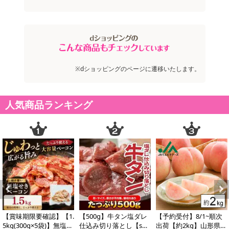
※dショッピングのページに遷移いたします。
人気商品ランキング
Previous
Next
【賞味期限要確認】【1.
【500g】牛タン塩ダレ
【予約受付】8/1~順次
5kg(300g×5袋)】無塩せ
仕込み切り落とし【s
出荷【約2kg】山形県産