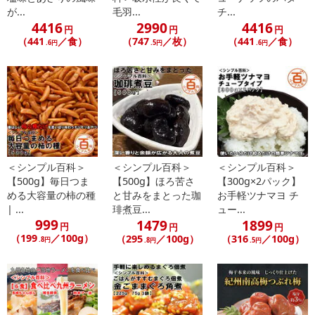
ソルビット、調味料（アミノ酸等）、
が...
毛羽...
チ...
着色料（黄5、赤106）、保存料（ソルビン酸K）
4416
2990
4416
円
円
円
（441
／食）
（747
／枚）
（441
／食）
.6円
.5円
.6円
■マグロちりめん75g袋入
【原材料】
鮪、醤油（大豆・小麦を含む）、砂糖、
水飴、いわし稚魚、生姜、ごま、ソルビトール、
清酒、醸造酢、寒天、調味料（アミノ酸等）、
保存料（ソルビン酸K）、着色料（黄5、赤106）
・注意事項：
＜シンプル百科＞
＜シンプル百科＞
＜シンプル百科＞
※直射日光・高温多湿を避け、冷暗所で保存してください。
【500g】毎日つま
【500g】ほろ苦さ
【300g×2パック】
める大容量の柿の種
と甘みをまとった珈
お手軽ツナマヨ チ
【ご注意ください】
| ...
琲煮豆...
ュー...
メール便ポスト投函で配送する食品に関しては、
999
1479
1899
円
円
円
お客様のポストの環境を考慮した上でのお試しをお願い致しま
（199
／100g）
（295
／100g）
（316
／100g）
.8円
.8円
.5円
す。
高温などの心配がある場合にはお試しはお控えください。
ポスト投函商品につきましては、高温による商品返品交換は承る
ことは出来ません。
十分ご理解のうえ、お試しください。