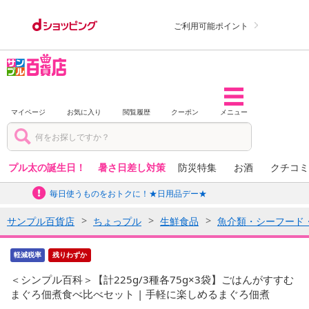
ご利用可能ポイント
マイページ
お気に入り
閲覧履歴
クーポン
メニュー
プル太の誕生日！
暑さ日差し対策
防災特集
お酒
クチコミ
毎日使うものをおトクに！★日用品デー★
サンプル百貨店
ちょっプル
生鮮食品
魚介類・シーフード
軽減税率
残りわずか
＜シンプル百科＞【計225g/3種各75g×3袋】ごはんがすすむ
まぐろ佃煮食べ比べセット | 手軽に楽しめるまぐろ佃煮