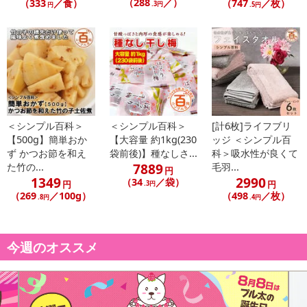
（288
／）
（333
／食）
（747
／枚）
.3円
円
.5円
【お支払いについて】
※お支払い方法は、電話料金合算払い、クレジットカード払い、dポ
イントがご利用いただけます。
【発送・お届け・商品について】
※お申込み頂きました商品の同梱、お届けの日時指定はいたしかね
ます。
＜シンプル百科＞
＜シンプル百科＞
[計6枚]ライフブリ
※お客様のご都合でお受取りいただけない場合、商品の再発送や返
【500g】簡単おか
【大容量 約1kg(230
ッジ ＜シンプル百
ず かつお節を和え
袋前後)】種なしさ...
科＞吸水性が良くて
金はいたしかねます。
7889
た竹の...
毛羽...
また、お届け日時のご指定は、お受けできません。宅配業者からの
円
1349
2990
（34
／袋）
円
円
不在票にてご対応ください。
.3円
（269
／100g）
（498
／枚）
.8円
.4円
※発送予定日は前後する場合がございます。また商品によって発送
日が異なります。
※dショッピングサンプル百貨店よりお届けする商品は、ご利用いた
今週のオススメ
だいた後のご感想をいただくことを目的としており、転売等は固く
禁じます。
転売等、目的以外での利用が確認された場合は、サービス利用を停
止させていただきます。