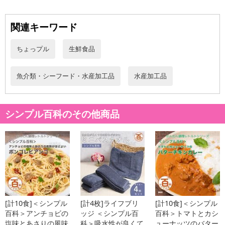
関連キーワード
ちょっプル
生鮮食品
・賞味期限：製造から約90日
魚介類・シーフード・水産加工品
水産加工品
・原産国（最終加工地）：日本
・原材料/材質/素材：
■金ごまマグロ角煮75g袋入
シンプル百科のその他商品
【原材料】
鮪、醤油（大豆・小麦）、砂糖、水飴、
ソルビット、ごま、合成清酒、醸造酢、
生姜、寒天、調味料（アミノ酸等）、
着色料（黄5、赤106）、保存料（ソルビン酸K）
■マグロ昆布75g袋入
【原材料】
[計10食]＜シンプル
[計4枚]ライフブリ
[計10食]＜シンプル
鮪、醤油（大豆・小麦）、砂糖、水飴、
百科＞アンチョビの
ッジ ＜シンプル百
百科＞トマトとカシ
昆布、清酒、醸造酢、生姜、寒天、
塩味とあさりの風味
科＞吸水性が良くて
ューナッツのバター