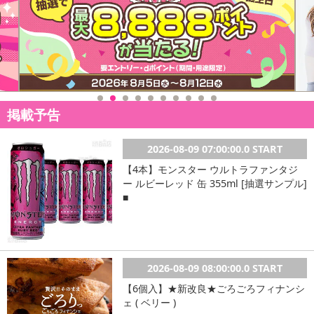
【配送伝票番号について】
※こちらの商品については商品の発送完了後、
配送伝票番号がマイページに表示されない場合もございます。予
めご了承ください。
発送日カレンダー
掲載予告
2026-08-09 07:00:00.0 START
【4本】モンスター ウルトラファンタジ
ー ルビーレッド 缶 355ml [抽選サンプル]
■
休業日
2026-08-09 08:00:00.0 START
【6個入】★新改良★ごろごろフィナンシ
■
その他共通および商品カテゴリー別注意事項（※必ずご確認くだ
ェ ( ベリー )