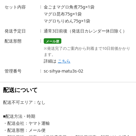
セット内容
金ごまマグロ角煮75g×1袋
マグロ昆布75g×1袋
マグロちりめん75g×1袋
発送予定日
通常3日前後（発送日カレンダー休日除く）
配送形態
メール便
※発送完了のご案内から到着まで10日前後かかり
ます。
詳細は
こちら
管理番号
sc-sihya-matu3s-02
配送について
配送不可エリア：なし
■配送方法・時期
・配送会社：ヤマト運輸
・配送形態：メール便