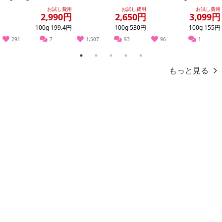
きベーコン 【形不揃
g】
白桃(品種・玉数おまか
お試し費用
お試し費用
お試し費用
い】
せ)※ご家...
2,990円
2,650円
3,099円
100g 199.4円
100g 530円
100g 155円
291
7
1,507
93
96
1
1
2
3
4
5
もっと見る