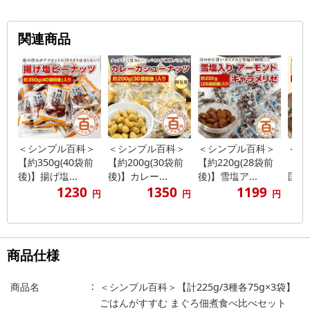
関連商品
＜シンプル百科＞
＜シンプル百科＞
＜シンプル百科＞
＜シ
【約350g(40袋前
【約200g(30袋前
【約220g(28袋前
【約
後)】揚げ塩...
後)】カレー...
後)】雪塩ア...
国産い
1230
1350
1199
円
円
円
商品仕様
商品名
＜シンプル百科＞【計225g/3種各75g×3袋】
ごはんがすすむ まぐろ佃煮食べ比べセット