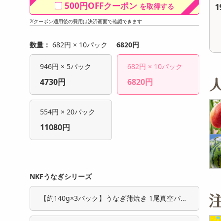
500円OFFクーポン
を取得する
12,804
19,800
参考価格
参考価格
円
円
1,079
263
1個あたり
1個あたり
.9
.2
円
円
※クーポン適用後の費用は決済画面で確認できます
数量：
682円 × 10パック
6820円
946円 × 5パック
682円 × 10パック
4730円
6820円
554円 × 20パック
11080円
NKFうなぎシリーズ
【約140g×3パック】うなぎ蒲焼き 1尾真空パッ
ク