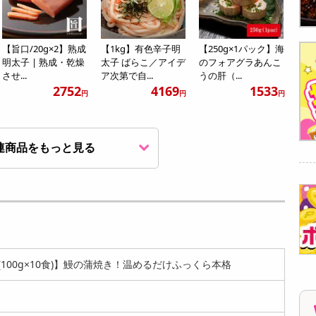
【旨口/20g×2】熟成
【1kg】有色辛子明
【250g×1パック】海
明太子 | 熟成・乾燥
太子 ばらこ／アイデ
のフォアグラあんこ
させ...
ア次第で自...
うの肝（...
2752
4169
1533
円
円
円
連商品をもっと見る
【約140g×3パック】
【約140g×5パック】
【約140g×10パッ
うなぎ蒲焼き 1尾真
うなぎ蒲焼き 1尾真
ク】うなぎ蒲焼き 1
空パッ...
空パッ...
尾真空パ...
3935
5246
8210
円
円
円
(100g×10食)】鰻の蒲焼き！温めるだけふっくら本格