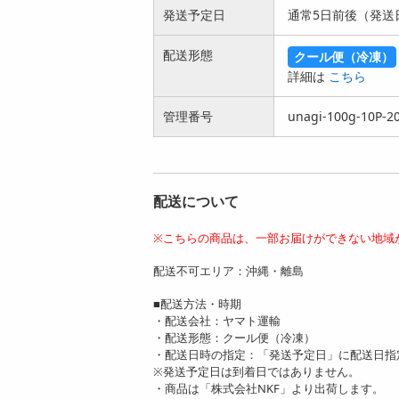
発送予定日
通常5日前後（発送
配送形態
クール便（冷凍）
【500g】楢崎商店
【計1kg】楢崎商店
詳細は
こちら
青唐辛子明太子（切
青唐辛子明太子（切
れ子） |...
れ子） |...
管理番号
4730
unagi-100g-10P-2
7183
円
円
配送について
※こちらの商品は、一部お届けができない地域
【1kg】楢崎商店 青
【2kg】楢崎商店 青
配送不可エリア：沖縄・離島
唐辛子明太子 (切れ
唐辛子明太子 (切れ
子）《激...
子）《激...
■配送方法・時期
6865
11443
・配送会社：ヤマト運輸
円
円
・配送形態：クール便（冷凍）
・配送日時の指定：「発送予定日」に配送日指
※発送予定日は到着日ではありません。
・商品は「株式会社NKF」より出荷します。