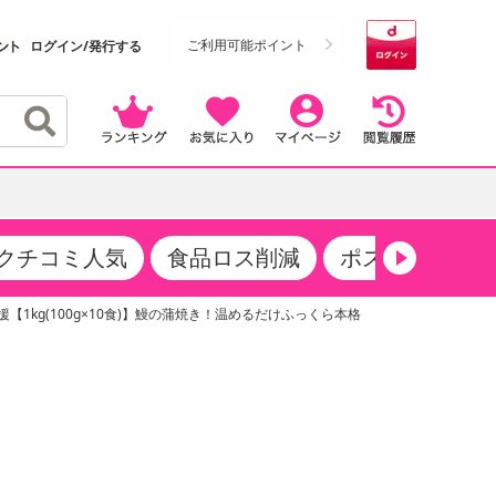
ご利用可能ポイント
ログイン/発行する
クチコミ人気
食品ロス削減
ポストにお届け
クーポン
・サプリメント
品
・収納・寝具
マタニティ
ケア
商品限定クーポン
【1kg(100g×10食)】鰻の蒲焼き！温めるだけふっくら本格
食品ギフト
おつまみ
ココア・チョコレート飲料
その他 アルコール飲料
弁当箱・水筒・弁当グッズ
下着・ルームウェア
その他 食品
製菓・製パン材料
飲料ギフト
生活雑貨
メンズ
その他 お菓子・スイーツ
その他 飲料
スポーツ・アウトドア用品
ベビー・キッズ
介護用品
レッグウェア