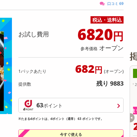
缶詰・瓶詰・ジャム・はちみつ
ミールキット
チョコレート
トクホ
果実酒・梅酒
住居用洗剤
日用品
スポーツサプリメント・ドリンク
チェア・ソファ
財布・小物
パソコン・プリンター・パソコン周辺機器
家具・寝具
口コミ 69
料理の素
ナッツ・ドライフルーツ
栄養ドリンク・エナジードリンク
チューハイ・カクテル
洗剤ギフト
ヘルスケア・衛生用品
健康グッズ
インテリア雑貨
時計
記録メディア・メモリーカード
マタニティ
税込・送料込
乾物・海苔・粉物
ゼリー・プリン
お茶・紅茶（茶葉）
ノンアルコール飲料
その他 洗剤
キッチン雑貨・食器・消耗品
アウトドア・イベント用品・DIY・工具
アクセサリー
その他 ベビー・キッズ・マタニティ
スマートフォン・携帯電話・タブレットアクセ
リー
6820
カレー・シチュー
和菓子
コーヒー(豆・インスタント）
ビール・ワイン・お酒ギフト
調理器具・鍋・包丁
その他 インテリア・家具
ファッション雑貨
電池
円
お試し費用
電球・蛍光灯・照明
オープン
参考価格
AV機器
その他 家電
682
円
1パックあたり
(オープン)
8時00分 ～
08月08日08時00分 ～
残り 9883
提供数
ちょっプル
4
0
234
0
セデス・ハイ プロテク
【第2類医薬品】 去痰CB錠 30錠
ト
63
ポイント
提供数 998
提供数 914
お試し費用
お試し費用
※たまるdポイントは、dポイント（通常） 63 ポイントです。
6,479
2,632
円
円
今すぐ使える