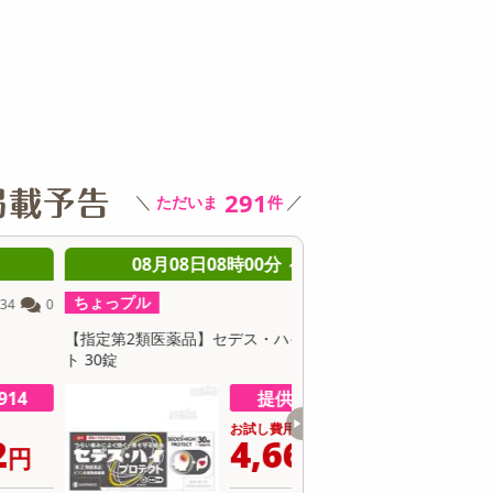
その他 キッチン・日用品
その他 ファッション
サ
291
＼
／
ただいま
件
08月08日08時00分 ～
08月08日08時0
ちょっプル
ちょっプル
2
0
【指定第2類医薬品】セデス・ハイ プロテク
【第2類医薬品】 去痰CB錠 
 30錠
提供数 500
お試し費用
お
4,666
2
円