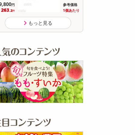
8,536
参考価格
参
円
1,166
1個あたり
1個
.5
円
もっと見る