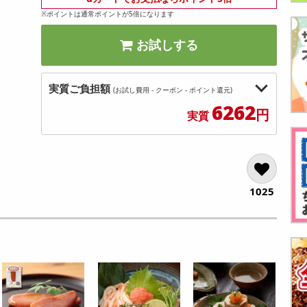
※ポイントは通常ポイントが5倍になります
お試しする
実質ご負担額
(お試し費用 - クーポン - ポイント還元)
6262
円
実質
1025