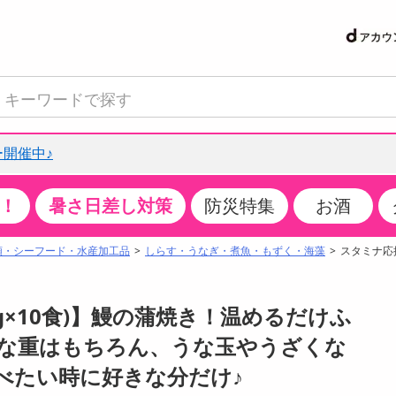
開催中♪
！
暑さ日差し対策
防災特集
お酒
て見る
特設コーナー
食品・調味料
生鮮食品
お菓子
アイス・スイーツ
飲料
お酒
洗剤
キッチン・日用品
健康・ダイエット
医薬品・医薬部外
インテリア・家具
ファッション
家電
ベビー・キッズ・
ペット用品
加工食品
ヘアケア・ボディ
ビューティーケア
特集一覧
類・シーフード・水産加工品
しらす・うなぎ・煮魚・もずく・海藻
スタミナ応援
クチコミで選ばれた人気商品
米・雑穀
肉・肉加工品
スナック菓子
アイスクリーム・シャーベット
水・ミネラルウォーター・炭酸水
ビール・発泡酒・新ジャンル
キッチン・台所用洗剤
掃除用具
健康食品・飲料
第二類医薬品
収納用品
トップス
生活家電
ベビーおむつ・トイレ用品
犬用品
カップ麺・乾麺・パスタ
ヘアケア・スタイリング
スキンケア・基礎化粧品
パン・シリアル・コーンフレーク
魚介類・シーフード・水産加工品
クッキー・クラッカー
ケーキ・スイーツ
お茶・紅茶（ソフトドリンク）
ワイン
洗濯用洗剤・柔軟剤・漂白剤
洗濯用品
ダイエット
指定第二類医薬品
寝具・布団
ボトムス
キッチン家電
授乳グッズ
猫用品
インスタント・レトルト・冷凍食品・惣菜
ボディケア
ベースメイク・メイクアップ・ネイル
0g×10食)】鰻の蒲焼き！温めるだけふ
サンプリング
チーズ・ヨーグルト・乳製品・卵
フルーツ・果物・果物加工品
キャンディ・ガム・タブレット
お菓子・スイーツギフト
コーヒー（ソフトドリンク）
日本酒・焼酎
バス・お風呂用洗剤
トイレ・バス用品
サプリメント
第三類医薬品
マット・カーペット・クッション
シューズ
冷房・暖房器具・空調
食事グッズ
その他 ペット用品
ナチュラル・オーガニックコスメ
、うな重はもちろん、うな玉やうざくな
抽選サンプル
調味料・ドレッシング・油
野菜・きのこ
せんべい・米菓
果実・野菜・清涼・乳飲料
洋酒・リキュール
トイレ用洗剤
タオル
美容サプリメント・ドリンク
医薬部外品
テーブル・デスク・カウンター
バッグ
美容・健康家電
ベビー用品・雑貨
香水・アロマ
べたい時に好きな分だけ♪