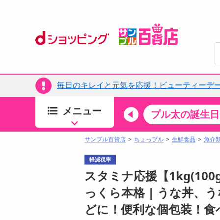
毎日のキレイと元気を応援！ビューティーデー
メニュー
ちょっプルカテゴリ
キッチン・日用品
食品
プル太の誕生日
すべ
食品・調味料
サンプル百貨店
ちょっプル
生鮮食品
魚介
生鮮食品
軽減税率
加工食品
スタミナ応援【1kg(10
お菓子
っくら本格 | うな丼
アイス・スイーツ
どに！便利な個包装！食
飲料