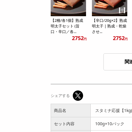
【2種/各1個】熟成
【辛口/20g×2】熟成
明太子セット (旨
明太子 | 熟成・乾燥
口・辛口／各...
させ...
2752
2752
円
円
関
【250g×2パック】海
【500g】博多無着色
のフォアグラあんこ
辛子明太子 形不揃い
シェアする
うの肝（...
（1本物...
2370
3687
円
円
商品名
スタミナ応援【1kg
セット内容
100g×10パック