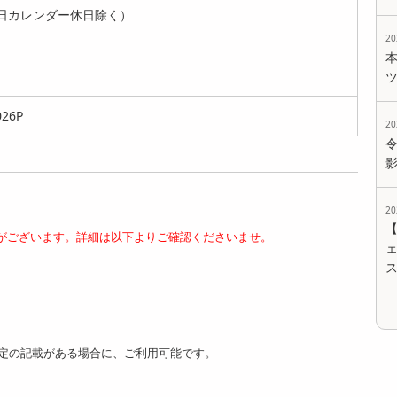
日カレンダー休日除く）
2
【計2kg】楢崎商店
【500g】楢崎商店
【500g】楢崎商店
青唐辛子明太子（切
青唐辛子明太子 (切
青唐辛子明太子 (切
れ子） |...
れ子）《...
れ子）《...
026P
11443
4684
4656
円
円
円
2
2
がございます。詳細は以下よりご確認くださいませ。
ェ
【1kg】楢崎商店 青
【2kg】楢崎商店 青
【500g】青唐辛子
唐辛子明太子 (切れ
唐辛子明太子 (切れ
明太子（1本物） |
子）《激...
子）《激...
青唐の...
7183
11443
4788
円
円
円
定の記載がある場合に、ご利用可能です。