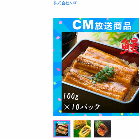
お酒
株式会社NKF
洗剤
キッチン・日用品
ヘアケア・ボディケア
ビューティーケア
健康・ダイエット・サプリメント
医薬品・医薬部外品
インテリア・家具・収納・寝具
08月08日08時00分 ～
08月08日0
ファッション
ちょっプル
ちょっプル
0
26
0
家電
ク
【6個入】 ごろごろフィナンシェ (ピスタチ
【指定第2類医薬品】
ベビー・キッズ・マタニティ
オ)
ト 30錠
ペット用品
提供数 9968
資格・学習
お試し費用
1,460
円
掲載予告