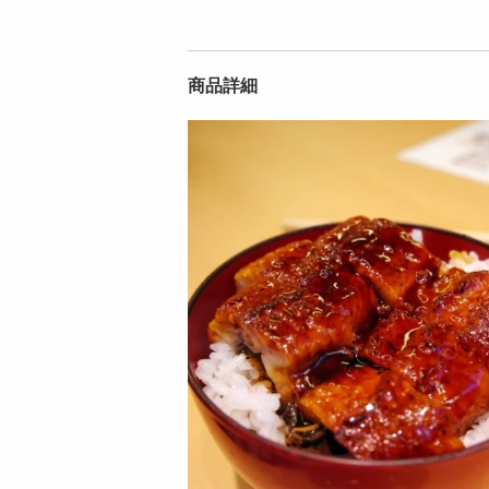
商品詳細
【1kg】青唐辛子 明
【2kg】青唐辛子 明
太子（1本物） | 青
太子（1本物） | 青
唐の爽...
唐の爽...
7449
12505
円
円
【500g】青唐辛子明
【1kg】青唐辛子明
太子（1本物）《激
太子（1本物）《激
辛5辛》 ...
辛5辛》 |...
4788
7119
円
円