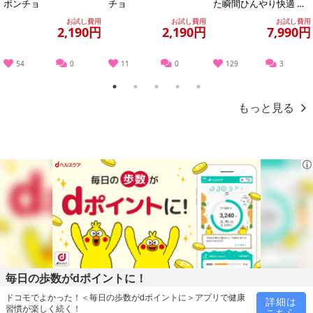
ポンチョ
チョ
た瞬間ひんやり快適 シ
ールドクールパーカー
お試し費用
お試し費用
お試し費用
2,190円
2,190円
7,990円
54
0
11
0
129
3
1
2
3
4
5
もっと見る
毎日の歩数がdポイントに！
ドコモでよかった！＜毎日の歩数がdポイントに＞アプリで健康
詳細は
習慣が楽しく続く！