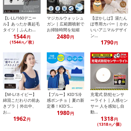
●蛍光増白剤入り洗剤は使用しないでください。
●長時間水に浸さないでください。
【L-LL/160デニー
マジカルウォッシュ
【ぽかしば】湯たん
●本品は生産の工程上、形やサイズに多少の誤差が生じる場合がご
ル】あったか裏起毛
ガン | 広範囲噴射で
ぽ専用カバー | かわ
ざいます。まら。商品の入荷状況により生地の色合い等若干の違い
タイツ | ふんわ...
お掃除時間を短縮
いいアニマルデザイ
がございます。
1544
2480
ン...
円
円
※リニューアルに伴いパッケージデザイン、仕様が変更になる場
1790
（1544
／枚）
円
円
合があります。
注意事項
【賞味・消費期限のある商品について】
商品到着時点でのお日持ち期間は、配送日数などにより異なります
のでご了承ください。
【M-L/ネイビー】
【ブルー】KID'S冷
充電式 防犯センサ
綿混こだわりの前あ
感ポンチョ | 夏の新
ーライト | 人感セン
【キャンセルについて】
きブラ | 外出中、
定番！KID'S...
サー 人を感知し自
※お申込み後のキャンセルはお受けできません。
1980
お...
動...
円
記載されている内容を必ずご確認いただき、お届けする商品セット
1962
1318
円
円
にご納得いただきましたうえでお申し込みください。
（1318
／個）
円
※パッケージ変更や商品リニューアル（成分など含む）等により、