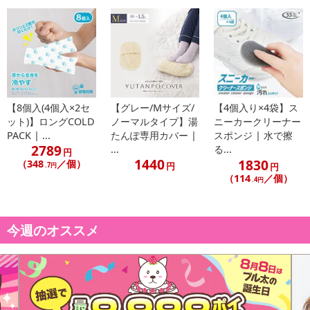
参考の掲載画像や画像内のバーコードなど、お届け商品と多少異な
る場合がございます。
また、[新たな加工食品の原料原産地表示制度]の経過措置期間の終
了により、商品詳細内に記載の原産国・原材料の表記が旧表記の場
合がございます。
あらかじめご了承いただいた上でお申込みください。なお、本理由
によるお申込み後のキャンセル・返品交換は対応いたしかねます。
【8個入(4個入×2セ
【グレー/Mサイズ/
【4個入り×4袋】ス
ット)】ロングCOLD
ノーマルタイプ】湯
ニーカークリーナー
PACK | ...
たんぽ専用カバー |
スポンジ | 水で擦
【お支払いについて】
2789
...
る...
円
※お支払い方法は、電話料金合算払い、クレジットカード払い、dポ
1440
1830
（348
／個）
円
.7円
円
イントがご利用いただけます。
（114
／個）
.4円
【発送・お届け・商品について】
※お申込み頂きました商品の同梱、お届けの日時指定はいたしかね
今週のオススメ
ます。
※お客様のご都合でお受取りいただけない場合、商品の再発送や返
金はいたしかねます。
また、お届け日時のご指定は、お受けできません。宅配業者からの
不在票にてご対応ください。