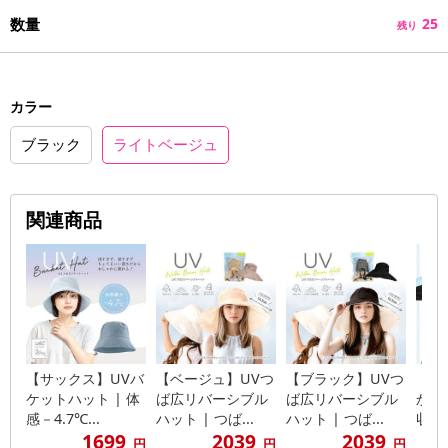
数量
25
残り
カラー
ブラック
ライトベージュ
関連商品
【サックス】UVバ
【ベージュ】UVつ
【ブラック】UVつ
【サ
ケットハット | 体
ば広リバーシブル
ば広リバーシブル
かわ
感－4.7℃...
ハット | つば...
ハット | つば...
収まる
1699
2039
2039
円
円
円