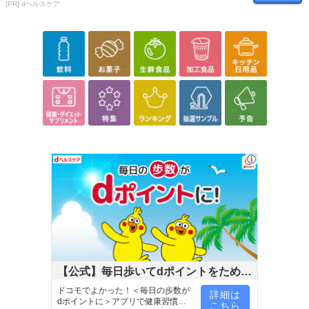
[PR] dヘルスケア
【公式】毎日歩いてdポイントをためよ
う！
ドコモでよかった！＜毎日の歩数が
詳細は
dポイントに＞アプリで健康習慣が
こちら