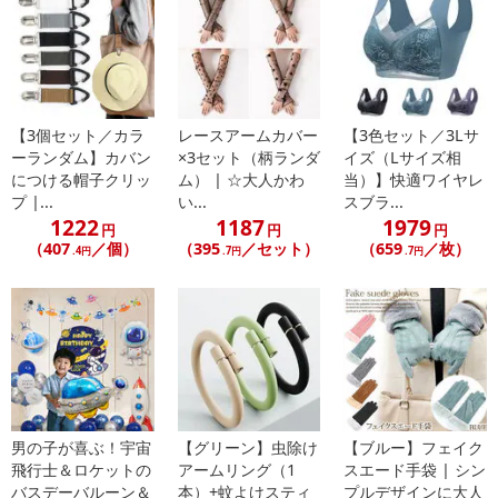
【3個セット／カラ
レースアームカバー
【3色セット／3Lサ
ーランダム】カバン
×3セット（柄ランダ
イズ（Lサイズ相
につける帽子クリッ
ム） | ☆大人かわ
当）】快適ワイヤレ
プ |...
い...
スブラ...
1222
1187
1979
円
円
円
（407
／個）
（395
／セット）
（659
／枚）
.4円
.7円
.7円
男の子が喜ぶ！宇宙
【グリーン】虫除け
【ブルー】フェイク
飛行士＆ロケットの
アームリング（1
スエード手袋 | シン
バスデーバルーン＆
本）+蚊よけスティ
プルデザインに大人