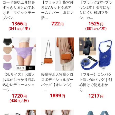
コード類や工具類を
【ブラック】指穴付
【ブラック2本+ブラ
すっきりまとめてお
きUVカット冷感ア
ウン2本】ダマにな
ける「マジックテー
ームカバー | 夏に大
りにくい極細ブラ
プバン...
活...
シ、カ...
1366
722
1525
円
円
円
（341
／本）
（381
／本）
.5円
.3円
【XLサイズ】お腹と
軽量撥水大容量クロ
【ブルー】コンパク
お尻がしっかり包み
スボディショルダー
ト買い物バッグ | 斜
込むレディースショ
バッグ【オレンジ】
め掛けで使えるか
ーツ...
| ...
ら、...
1899
1720
1217
円
円
円
（430
／枚）
円