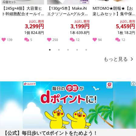
【245g×4個】大容量ヒ
【130g×5本】Make.iN
MITOMO★朗報★【お
ト幹細胞配合オールイ
エクソソーム×グルタチ
楽しみセット】集中保
ンワンゲル
オン どろ×泡洗顔
湿マスクパック100枚増
お試し費用
お試し費用
お試し費用
量の300枚...
3,299円
3,199円
5,459円
1個 824.8円
1本 639.8円
1枚 18.2円
139
5
250
12
94
12
1
2
3
4
5
もっと見る
【公式】毎日歩いてdポイントをためよう！