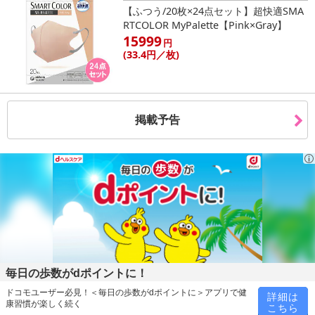
【ふつう/20枚×24点セット】超快適SMA
RTCOLOR MyPalette【Pink×Gray】
15999
円
(33
.4円
／枚)
掲載予告
毎日の歩数がdポイントに！
ドコモユーザー必見！＜毎日の歩数がdポイントに＞アプリで健
詳細は
康習慣が楽しく続く
こちら