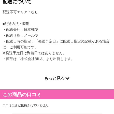
配送について
配送不可エリア：なし
■配送方法・時期
・配送会社：日本郵便
・配送形態：メール便
・配送日時の指定：「発送予定日」に配送日指定の記載がある場合
に、ご利用可能です。
※発送予定日は到着日ではありません。
・商品は「株式会社BILA」より出荷します。
もっと見る
商品詳細
アイシャドー＆チーク＆ハイライトをひとつに！持ち運びやすい！
この商品の口コミ
持ってるだけで気分が上がる♡マルチパレット。
口コミはまだ投稿されていません。