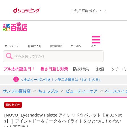
ご利用可能ポイント
マイページ
お気に入り
閲覧履歴
クーポン
メニュー
プル太の誕生日！
暑さ日差し対策
防災特集
お酒
クチコミ
＼全品クーポン付き！／第二金曜日は『おかしの日』
サンプル百貨店
ちょっプル
ビューティーケア
ベースメイ
残りわずか
[NOVO] Eyeshadow Palette アイシャドウパレット【＃03Nut
s】 | アイシャドー＆チーク＆ハイライトをひとつに！かわい
い！高発色！