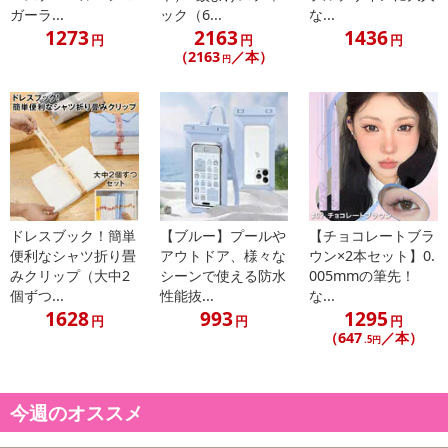
ガーラ...
ック（6...
な...
1273
2163
1436
円
円
円
（2163
／本）
円
ドレスブック！簡単
【ブルー】プールや
【チョコレートブラ
便利なシャツ折り畳
アウトドア、様々な
ウン×2本セット】0.
みクリップ（大中2
シーンで使える防水
005mmの筆先！
個ずつ...
性能抜...
な...
1628
993
1295
円
円
円
（647
／本）
.5円
今週のオススメ