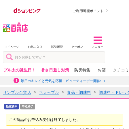
ご利用可能ポイント
マイページ
お気に入り
閲覧履歴
クーポン
メニュー
プル太の誕生日！
暑さ日差し対策
防災特集
お酒
クチコミ
毎日のキレイと元気を応援！ビューティーデー開催中♪
サンプル百貨店
ちょっプル
食品・調味料
調味料・ドレッ
軽減税率
申込終了
この商品のお申込み受付は終了しました。