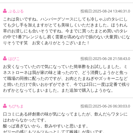
ぷるぷる
投稿日:2025-08-24 13:46:31.0
これは良いですね。ハンバーグソースにしても冷しゃぶのタレにし
ても少し手を加えますがとても美味しくいただきました。ほうれん
草のお浸しにも合いそうですね。今までに買ったまとめ買いのタレ
の中で1番アレンジもし易く需要が高めなので損のない大量買いにな
りそうです笑 お安くありがとうございまた！
はぴこ
投稿日:2025-06-28 21:58:43.0
お安くなっていたので気になっていた簡単酢をお試ししました。ミ
ネストローネは我が家の味と違ったので、どう消費しようかと焦っ
て職場の同僚に配ったのですが、お肉とたまねぎやズッキーニなど
と焼いただけで良いおかずができて、今では2日に一度は定番で残り
わずかとなってしまいました。また追加で購入しようかな。
ちびちま
投稿日:2025-06-26 06:30:03.0
口コミにある絆創膏の味が気になってましたが、飲んだらワタシに
はわからなかったです。
酸っぱ過ぎないから、飲みやすいと思います。
ゼリーの感じもツルツルっとしてて喉越しが良いです。