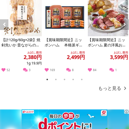
Previous
Next
【計120g/60g×2袋】焼
【賞味期限間近】ニッ
【賞味期限間近】ニッ
剣先いか 昔ながらのお
ポンハム 本格派ギフ
ポンハム 夏の洋風おつ
つまみ珍味 イカ好きに
ト(NH-319)
まみ4点セット
お試し費用
お試し費用
お試し費用
はたま...
2,380円
2,499円
3,599円
1g 19.9円
52
3
169
8
84
1
1
2
3
4
5
もっと見る