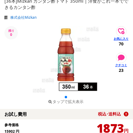
[36本]Mizkan カンタン酢トマト 350ml | 洋食がこれ一本でで
きるカンタン酢
株式会社Mizkan
残り
0
70
23
タップで拡大表示
お試し費用
税込･送料込
1873
参考価格
円
15902
円