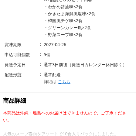
・わかめ醤油味×2食
・かきたま海鮮風塩味×2食
・韓国風チゲ味×2食
・グリーンカレー風×2食
・野菜スープ味×2食
賞味期限
2027-04-26
申込可能個数
5個
発送予定日
通常3日前後（発送日カレンダー休日除く）
配送形態
通常配送
詳細は
こちら
商品詳細
本商品は沖縄・離島へのお届けはできませんので、ご了承くださ
い。
人気のスープ春雨をアソートで10食入りパックにしました。