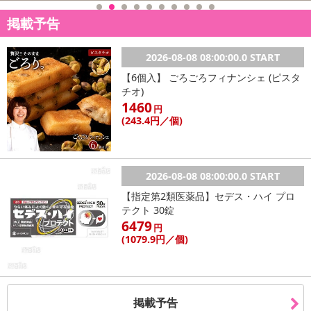
掲載予告
2026-08-08 08:00:00.0 START
【6個入】 ごろごろフィナンシェ (ピスタ
チオ)
1460
円
(243
.4円
／個)
2026-08-08 08:00:00.0 START
【指定第2類医薬品】セデス・ハイ プロ
テクト 30錠
6479
円
(1079
.9円
／個)
掲載予告