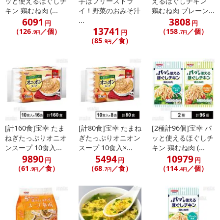
ッと使えるほぐしチ
手はフリーズドラ
えるほぐしチキン
キン 鶏むね肉 (...
イ！野菜のおみそ汁
鶏むね肉 プレーン...
6091
3808
...
円
円
13741
（126
／個）
（158
／個）
円
.9円
.7円
（85
／食）
.9円
[計160食]宝幸 たま
[計80食]宝幸 たまね
[2種計96個]宝幸 パ
ねぎたっぷりオニオ
ぎたっぷりオニオン
ッと使えるほぐしチ
ンスープ 10食入...
スープ 10食入×...
キン 鶏むね肉 (...
9890
5494
10979
円
円
円
（61
／食）
（68
／食）
（114
／個）
.9円
.7円
.4円