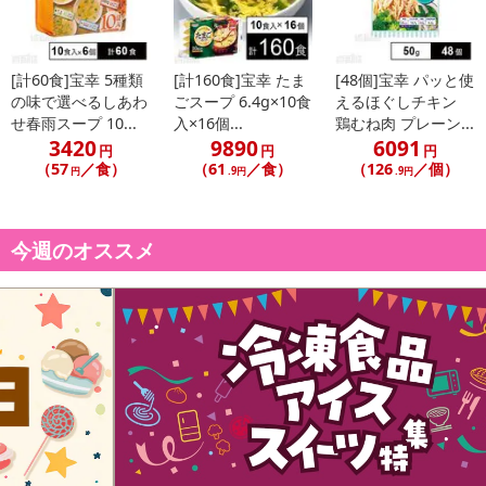
[計60食]宝幸 5種類
[計160食]宝幸 たま
[48個]宝幸 パッと使
の味で選べるしあわ
ごスープ 6.4g×10食
えるほぐしチキン
せ春雨スープ 10...
入×16個...
鶏むね肉 プレーン...
3420
9890
6091
円
円
円
（57
／食）
（61
／食）
（126
／個）
円
.9円
.9円
今週のオススメ