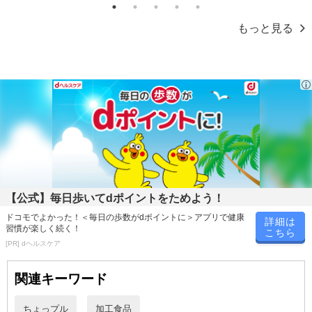
また、お届け日時のご指定は、お受けできません。宅配業者からの
1
2
3
4
5
不在票にてご対応ください。
もっと見る
※発送予定日は前後する場合がございます。また商品によって発送
日が異なります。
※dショッピングサンプル百貨店よりお届けする商品は、ご利用いた
だいた後のご感想をいただくことを目的としており、転売等は固く
禁じます。
転売等、目的以外での利用が確認された場合は、サービス利用を停
止させていただきます。
発送日カレンダー
【公式】毎日歩いてdポイントをためよう！
ドコモでよかった！＜毎日の歩数がdポイントに＞アプリで健康
詳細は
習慣が楽しく続く！
こちら
[PR] dヘルスケア
関連キーワード
ちょっプル
加工食品