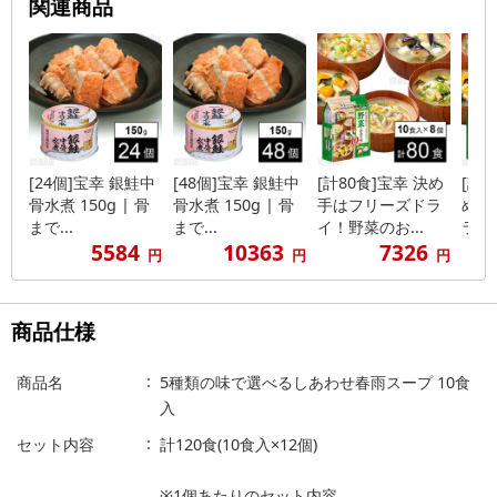
関連商品
[24個]宝幸 銀鮭中
[48個]宝幸 銀鮭中
[計80食]宝幸 決め
[計1
骨水煮 150g | 骨
骨水煮 150g | 骨
手はフリーズドラ
め手
まで...
まで...
イ！野菜のお...
ライ！
5584
10363
7326
円
円
円
商品仕様
商品名
5種類の味で選べるしあわせ春雨スープ 10食
入
セット内容
計120食(10食入×12個)
※1個あたりのセット内容