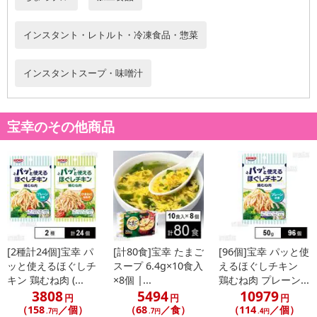
休業日
インスタント・レトルト・冷凍食品・惣菜
■
その他共通および商品カテゴリー別注意事項（※必ずご確認くだ
さい）
インスタントスープ・味噌汁
こちらの情報は
2026-07-09 14:13:35.0
での情報となります。
宝幸のその他商品
[2種計24個]宝幸 パ
[計80食]宝幸 たまご
[96個]宝幸 パッと使
ッと使えるほぐしチ
スープ 6.4g×10食入
えるほぐしチキン
キン 鶏むね肉 (...
×8個 |...
鶏むね肉 プレーン...
3808
5494
10979
円
円
円
（158
／個）
（68
／食）
（114
／個）
.7円
.7円
.4円