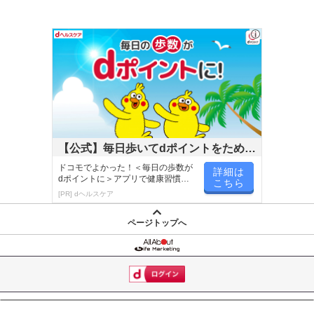
【公式】毎日歩いてdポイントをためよ
う！
ドコモでよかった！＜毎日の歩数が
詳細は
dポイントに＞アプリで健康習慣が
こちら
楽しく続く！
[PR] dヘルスケア
ページトップへ