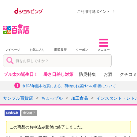
ご利用可能ポイント
マイページ
お気に入り
閲覧履歴
クーポン
メニュー
プル太の誕生日！
暑さ日差し対策
防災特集
お酒
クチコミ
令和8年熊本地震による、荷物のお届けへの影響について
サンプル百貨店
ちょっプル
加工食品
インスタント・レト
軽減税率
申込終了
この商品のお申込み受付は終了しました。