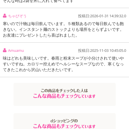
そんな時は2袋を丼に入れて食べてます
ちゃびぞう
投稿日:2026-01-31 14:39:32.0
寒いので汁物は毎日飲んでいます。５種類あるので毎日飲んでも飽
きない。インスタント麺のストックよりも場所をとらずよいです。
お友達にプレゼントしたら喜ばれました。
Amuamu
投稿日:2025-11-03 10:45:05.0
味はどれも美味しいです。春雨と粉末スープが小分けされて使いや
すいですね。カロリー控えめでヘルシーなスープなので、寒くなっ
てきたこれから沢山いただきたいです。
注意事項
お申込みの際は 「商品情報」に記載されている「注意事項」を
必ずご確認ください。
【キャンセルについて】
※お申込み後のキャンセルはお受けできません。
記載されている内容を必ずご確認いただき、お届けする商品セット
にご納得いただきましたうえでお申し込みください。