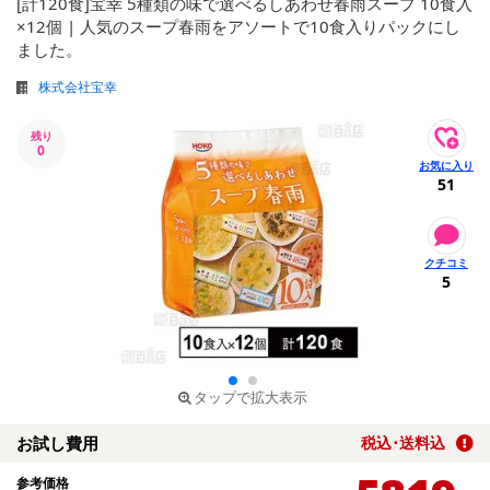
[計120食]宝幸 5種類の味で選べるしあわせ春雨スープ 10食入
×12個 | 人気のスープ春雨をアソートで10食入りパックにし
ました。
株式会社宝幸
残り
0
51
5
タップで拡大表示
お試し費用
税込･送料込
参考価格