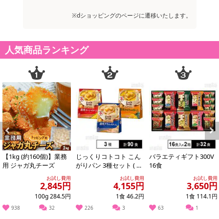
※パッケージ変更や商品リニューアル(成分など含む)等により、参考
※dショッピングのページに遷移いたします。
の掲載画像や画像内のバーコードなど、お届け商品と多少異なる場
合がございます。
また、[新たな加工食品の原料原産地表示制度]の経過措置期間の終
人気商品ランキング
了により、商品詳細内に記載の原産国・原材料の表記が旧表記の場
合がございます。
あらかじめご了承いただいた上でお申込みください。なお、本理由
によるお申込み後のキャンセル・返品交換は対応いたしかねます。
【お支払いについて】
※送料はお試し費用に含まれております。
※お支払い方法は、電話料金合算払い、クレジットカード、dポイン
トの利用となります。
Previous
Next
【1kg (約160個)】業務
じっくりコトコト こん
バラエティギフト300V
【発送・お届け・商品について】
用 ジャガ丸チーズ
がりパン 3種セット ( 濃
16食
※お申込み頂きました商品の同梱、お届けの日時指定はいたしかね
厚コーンポタージュ /
お試し費用
お試し費用
お試し費用
濃厚か...
2,845円
4,155円
3,650円
ます。
※会員様のご都合でお受取りいただけない場合、商品の再発送や返
100g 284.5円
1食 46.2円
1食 114.1円
金はいたしかねます。
938
32
226
3
63
1