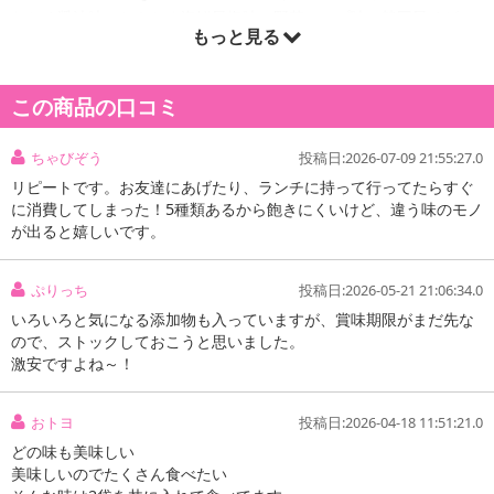
わかめ醤油味、かきたま海鮮風塩味、野菜スープ味、韓国風チゲ
もっと見る
味、グリーンカレー風味。各2食入り。
この商品の口コミ
ちゃびぞう
投稿日:2026-07-09 21:55:27.0
リピートです。お友達にあげたり、ランチに持って行ってたらすぐ
に消費してしまった！5種類あるから飽きにくいけど、違う味のモノ
が出ると嬉しいです。
ぷりっち
投稿日:2026-05-21 21:06:34.0
いろいろと気になる添加物も入っていますが、賞味期限がまだ先な
ので、ストックしておこうと思いました。
激安ですよね～！
おトヨ
投稿日:2026-04-18 11:51:21.0
どの味も美味しい
美味しいのでたくさん食べたい