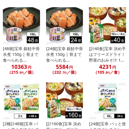
[48個]宝幸 銀鮭中骨
[24個]宝幸 銀鮭中骨
[計40食]宝幸 決め手
水煮 150g | 骨まで
水煮 150g | 骨まで
はフリーズドライ！
食べられる...
食べられる...
野菜のおみそ汁 1...
10363
5584
4231
円
円
円
（215
／個）
（232
／個）
（105
／食）
.9円
.7円
.8円
[2種計48個]宝幸 パ
[計160食]宝幸 決め
[24個]宝幸 パッと使